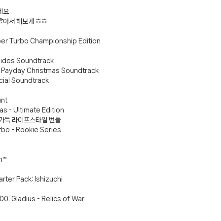
터 ADS-IPS FHD
- 원팡
네요
깔아서 해보게 ㅎㅎ
er Turbo Championship Edition
Sides Soundtrack
HS 미니PC 컴퓨터 베어본
- 원팡
[ 1 ]
y Payday Christmas Soundtrack
개씩 30개
- 원팡
cial Soundtrack
노브 104키 풀배열
- 원팡
unt
s - Ultimate Edition
 모험 가득 라이프스타일 번들
bo - Rookie Series
n™
ter Pack: Ishizuchi
: Gladius - Relics of War