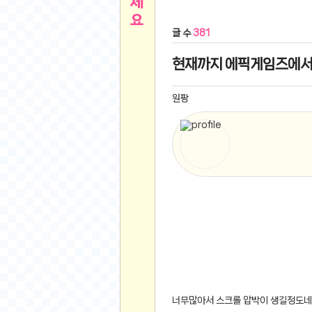
른
용인 캐리비안베이 워터파크 이용권
- 원팡
글 수
381
아디제로 보스턴 12 JQ2552 러닝화
- 원팡
메
QCY C30S 방수 오픈이어 블루투스 6.0 무
현재까지 에픽게임즈에서
뉴
LG전자 Full HD PC 모니터 24MS500 10
(버거킹) 와퍼+코카콜라(R)+21치즈스틱
- 원
원팡
1
버거킹 불고기와퍼주니어+콰치와퍼주니어+코카
알뜰 쇼핑
K2 씬에어 오리지널 25SS 역시즌 남여 씬에
스테비아 방울 토마토 2kg
- 원팡
2
발리 자유여행 꾸따 솔리아 르기안 5일 or 6일
해외쇼핑
인도모크샤 인센스스틱 400스틱
- 원팡
한우 우삼겹 1 kg
- 원팡
3
산더미 소고기 등심세트 1kg 토시+부채+갈비
맛집 인증샷
에이수스 2024 TUF 게이밍 A16 라이젠9 라
B
필터 없는 트레비 방수비데 UB-1000 자가설
베스트 유머
SD 카드 EMMC 연결 pcb 선
- 원팡
암바사 제로 345ml, 24개
- 원팡
N
너무많아서 스크롤 압박이 생길정도네
빨간 사과 5kg (24-26과내외)
- 원팡