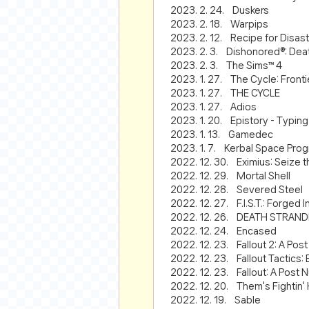
먹거리 인증샷
2023. 2. 24. Duskers
쇼핑 인증샷
2023. 2. 18. Warpips
2023. 2. 12. Recipe for Disas
그림 인증샷
2023. 2. 3. Dishonored®: Deat
뽑기 인증샷
2023. 2. 3. The Sims™ 4
여행 인증샷
2023. 1. 27. The Cycle: Fro
2023. 1. 27. THE CYCLE
디지털 기기 인증샷
2023. 1. 27. Adios
소프트웨어 인증샷
2023. 1. 20. Epistory - Typing
2023. 1. 13. Gamedec
공연 인증샷
2023. 1. 7. Kerbal Space Pro
요리 인증샷
2022. 12. 30. Eximius: Seize t
신차 인증샷
2022. 12. 29. Mortal Shell
2022. 12. 28. Severed Steel
암호화폐
2022. 12. 27. F.I.S.T.: Forged
2022. 12. 26. DEATH STRAND
암호화폐
2022. 12. 24. Encased
코인원(Coinone)
2022. 12. 23. Fallout 2: A Pos
2022. 12. 23. Fallout Tactics:
바이낸스(Binance)
2022. 12. 23. Fallout: A Post 
바이비트(Bybit)
2022. 12. 20. Them's Fightin'
2022. 12. 19. Sable
비트멕스(BitMex)