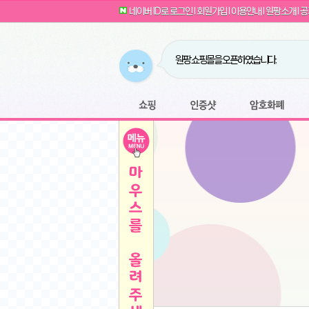
G전자 2024 그램17 17ZD90SU-GX56K 
귀여운 토끼 팡이 이모티콘 출시 안내
네이버 ID로 로그인
l
회원가입
l
이용안내
l
원팡소개
l
공
카누 캡슐커피 돌체구스토 호환 캡슐 6종 48
툴리 비트코인 방송 단톡방 링크
농협안심한우 암소 1등급 이상 등심 1kg
- 원팡
당도선별과 고당도 제주 레드향 1.5kg 소과 외
원팡 쇼핑몰을 오픈하였습니다.
버거킹 불고기와퍼+콜라R+너겟킹4조각
- 원
원팡사이트는 웹 마이닝을 진행하지 않습
디센느 태블릿 거치대 침대 스텐드
- 원팡
전자여자 친구 기능을 도입하였습니다.
*1
마타스튜디오 T1 태블릿 침대 거치대 스텐드
-
쇼핑
인증샷
암호화폐
Sobergo 스마트 윈도우 로봇 청소기 3세대 
툴리 도네이션 전자여친 + 후원하기
*2
잠실 롯데월드 어드벤처 자유 이용권
- 원팡
모바일 페이지를 오픈하였습니다.
아메리칸스탠다드 아쿠아2 비데 IPX7 방수 
방수 비데 FULL스텐노즐 IPX5 방수형 전자
스티커 기능을 새롭게 오픈 하였습니다.
*1
단
QCY Crossky C50 오픈 이어 블루투스 이
여러분의 프라이버시를 지켜드립니다! 익
축
MUCAI 휴대용 14인치 포터블 디스플레이
- 
픈
원팡 오픈 기념! 문화상품권 증정 이벤트
HISENSE 4K UHD QLED 85인치 85Q6
키
LG전자 울트라PC 15U50T-GR3CK
- 원팡
/
짜파게티 10봉
- 원팡
돌체구스토 커피머신 지니오S +머그325ml+
빠
김해 롯데 워터파크 하이3 종일권
- 원팡