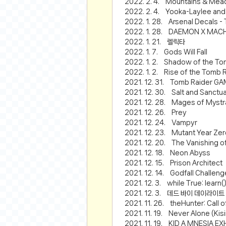
스쿠버 다이빙
2022. 2. 4. Mountains & Mea
2022. 2. 4. Yooka-Laylee and 
윈드서핑&서핑
2022. 1. 28. Arsenal Decals -
2022. 1. 28. DAEMON X MAC
연예인
2022. 1. 21. 렐릭타
가수
2022. 1. 7. Gods Will Fall
2022. 1. 2. Shadow of the Tomb
배우
2022. 1. 2. Rise of the Tom
드라마
2021. 12. 31. Tomb Raider G
2021. 12. 30. Salt and Sanctu
영화
2021. 12. 28. Mages of Mystra
해외 가수
2021. 12. 26. Prey
해외 배우
2021. 12. 24. Vampyr
2021. 12. 23. Mutant Year Zer
미용
2021. 12. 20. The Vanishing o
2021. 12. 18. Neon Abyss
뷰티
2021. 12. 15. Prison Architect
2021. 12. 14. Godfall Challeng
화장품
2021. 12. 3. while True: learn(
패션
2021. 12. 3. 데드 바이 데이라이트
네일아트
2021. 11. 26. theHunter: Call o
2021. 11. 19. Never Alone (Kis
다이어트
2021. 11. 19. KID A MNESIA EX