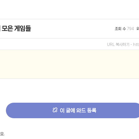
선 이어폰 러닝
- 원팡
 모은 게임들
조회 수
794
0hz
- 원팡
팡
URL 복사하기 -
ht
콜라(L)+프렌치프라이(L)
- 원팡
어 오리지널 KMW23551 KWW23552
- 원팡
 호텔 조식 왕복픽업 까지
- 원팡
+우삼겹 등
- 원팡
이젠 7000 시리즈 지포스 RTX 4060 FA607PV-QT076
- 원팡
이 글에 와드 등록
치
- 원팡
요.