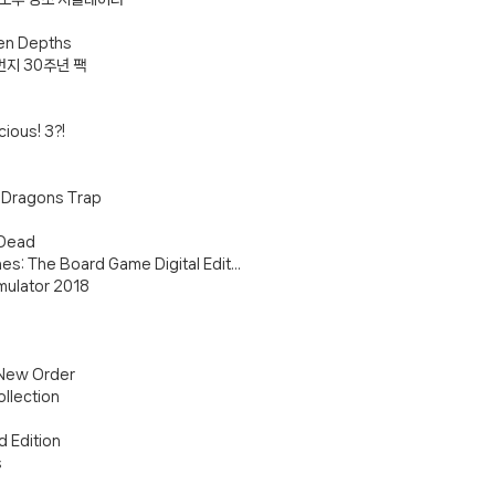
en Depths
 번지 30주년 팩
cious! 3?!
 Dragons Trap
 Dead
s: The Board Game Digital Edit...
mulator 2018
 New Order
llection
 Edition
s