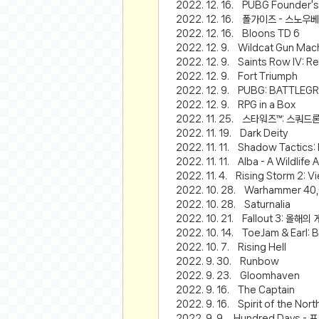
2022. 12. 16. PUBG Founder's
비트소닉(Bitsonic)
2022. 12. 16. 폴가이즈 - 스노우
후오비(Huobi)
2022. 12. 16. Bloons TD 6
2022. 12. 9. Wildcat Gun Mac
지렁이 게임
2022. 12. 9. Saints Row IV: R
고팍스(GoPax)
2022. 12. 9. Fort Triumph
2022. 12. 9. PUBG: BATTLE
커뮤니티
2022. 12. 9. RPG in a Box
2022. 11. 25. 스타워즈™: 스쿼드
자유 게시판
2022. 11. 19. Dark Deity
가상 화폐
2022. 11. 11. Shadow Tactics:
2022. 11. 11. Alba - A Wildlife
스폐셜 게시판
2022. 11. 4. Rising Storm 2: V
심리 테스트
2022. 10. 28. Warhammer 40,00
집 꾸미기
2022. 10. 28. Saturnalia
2022. 10. 21. Fallout 3: 올해
지식 노하우
2022. 10. 14. ToeJam & Earl: B
반려 동물
2022. 10. 7. Rising Hell
2022. 9. 30. Runbow
애니메이션
2022. 9. 23. Gloomhaven
자취 게시판
2022. 9. 16. The Captain
리그오브레전드
2022. 9. 16. Spirit of the Nort
2022. 9. 9. Hundred Days 