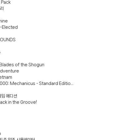
 Pack
베리
hine
e-Elected
GROUNDS
론
 Blades of the Shogun
 Adventure
ietnam
0: Mechanicus - Standard Editio...
의 게임 에디션
ack in the Groove!
h
- 포도주 양조 시뮬레이터