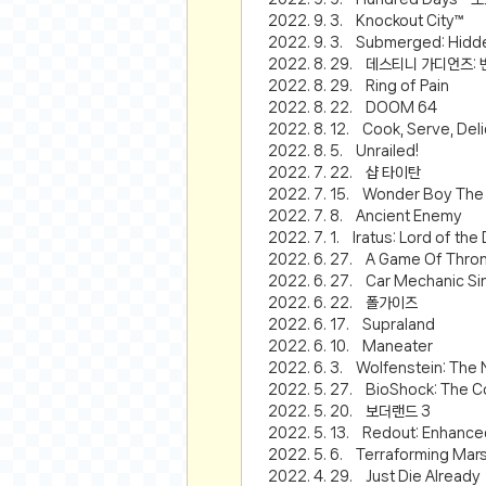
오버워치
2022. 9. 3. Knockout City™
재테크
2022. 9. 3. Submerged: Hidd
2022. 8. 29. 데스티니 가디언즈:
요청 게시판
2022. 8. 29. Ring of Pain
공지사항
2022. 8. 22. DOOM 64
주식
2022. 8. 12. Cook, Serve, Deli
2022. 8. 5. Unrailed!
스티커 환전소
2022. 7. 22. 샵 타이탄
등업 안내
2022. 7. 15. Wonder Boy The
2022. 7. 8. Ancient Enemy
원팡 홍보 이벤트
2022. 7. 1. Iratus: Lord of the
음악
2022. 6. 27. A Game Of Throne
2022. 6. 27. Car Mechanic Si
익명
2022. 6. 22. 폴가이즈
2022. 6. 17. Supraland
익명 게시판
2022. 6. 10. Maneater
고민 게시판
2022. 6. 3. Wolfenstein: The
2022. 5. 27. BioShock: The Co
결정 장애
2022. 5. 20. 보더랜드 3
정치 토론
2022. 5. 13. Redout: Enhanced
일기장
2022. 5. 6. Terraforming Mar
2022. 4. 29. Just Die Already
연애 게시판