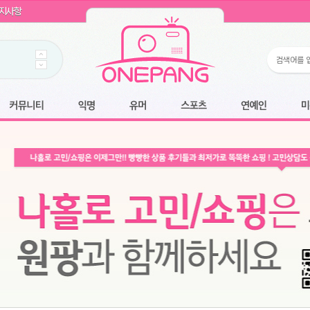
WIN11 16GB램
- 원팡
지사항
개입 골라담기
- 원팡
 로얄과
- 원팡
팡
니다.
*1
 원팡
커뮤니티
익명
유머
스포츠
연예인
미용
6.2cm 울트라 슬림/5600PA 흡입/인터랙티브/한국어 어댑터 및 사용 설명서
- 원팡
필터없는 직수형 건조기능 있음
- 원팡
식비데 코나에코홈 CONA-3000
- 원팡
어폰
- 원팡
명기능 오
원팡
N
- 원팡
쿠션담요+텀블러400ml
- 원팡