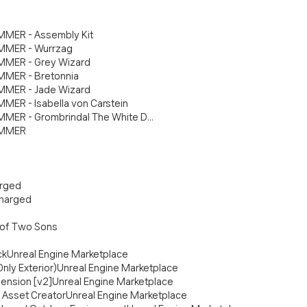
MMER - Assembly Kit
AMMER - Wurrzag
AMMER - Grey Wizard
AMMER - Bretonnia
AMMER - Jade Wizard
MER - Isabella von Carstein
MMER - Grombrindal The White D...
HAMMER
arged
charged
e of Two Sons
ckUnreal Engine Marketplace
Only Exterior)Unreal Engine Marketplace
pension [v2]Unreal Engine Marketplace
l Asset CreatorUnreal Engine Marketplace