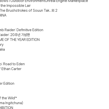
dows I Outdoor EnvironmentUnreal Engine Marketplace
the Impossible Lair
 The Brushstrokes of Souun Tak...외 2
HINA
 Raider: Definitive Edition
b Raider: 20주년 기념판
AME OF THE YEAR EDITION
ary
lia
o: Road to Eden
f Ethan Carter
er Edition
)
f the Wild™
ima Ingitchuna)
HIBITION