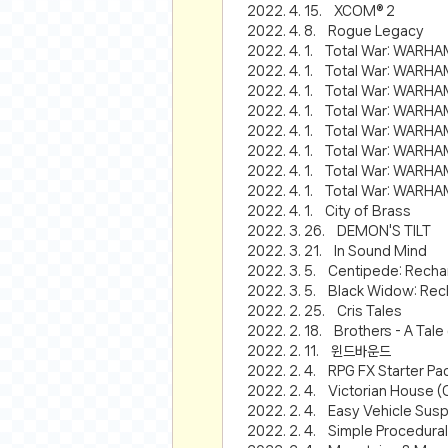
2022. 4. 15. XCOM® 2
2022. 4. 8. Rogue Legacy
유머
2022. 4. 1. Total War: WARHA
베스트 유머
2022. 4. 1. Total War: WARH
2022. 4. 1. Total War: WARH
유머 게시판
2022. 4. 1. Total War: WARH
2022. 4. 1. Total War: WARH
스포츠
2022. 4. 1. Total War: WARHAM
축구
2022. 4. 1. Total War: WARHA
2022. 4. 1. Total War: WAR
야구
2022. 4. 1. City of Brass
농구
2022. 3. 26. DEMON'S TILT
2022. 3. 21. In Sound Mind
골프
2022. 3. 5. Centipede: Rech
낚시
2022. 3. 5. Black Widow: Re
자전거
2022. 2. 25. Cris Tales
2022. 2. 18. Brothers - A Tal
당구
2022. 2. 11. 윈드바운드
볼링
2022. 2. 4. RPG FX Starter Pa
2022. 2. 4. Victorian House (
수영
2022. 2. 4. Easy Vehicle Sus
스키&보드
2022. 2. 4. Simple Procedura