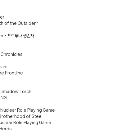
ter
h of the Outsider™
ntier - 포르투나 생존자
 Chronicles
gram
he Frontline
 In Shadow Torch
ING
t Nuclear Role Playing Game
 Brotherhood of Steel
Nuclear Role Playing Game
 Herds