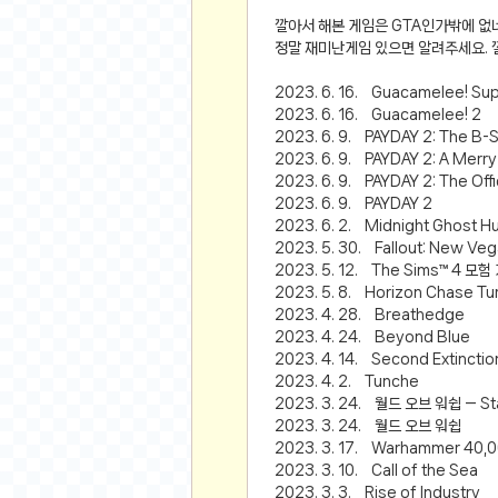
공지사항
알리 15.6 인치 터치 스크린 휴대용 포터블 모니
깔아서 해본 게임은 GTA인가밖에 없
정말 재미난게임 있으면 알려주세요. 
하이트 제로 0.00, 350ml, 24캔
- 원팡
R
경조사용 검정색 사계절 스판 정장 수트
- 원팡
랜덤 글 보기
2023. 6. 16. Guacamelee! Sup
원할머니 명품 육개장 600g 10팩
- 원팡
2023. 6. 16. Guacamelee! 2
2023. 6. 9. PAYDAY 2: The B-
BEELINK 비링크 EQR6 ADM R7-7735
2023. 6. 9. PAYDAY 2: A Merr
수박바 제로 스크류바 제로 죠스바 제로 각 10
2023. 6. 9. PAYDAY 2: The Offi
AJAZZ AK35I V3 무선 기계식 키보드 멀티 
2023. 6. 9. PAYDAY 2
쇼핑
부르르 제로콜라, 190ml, 30개
- 원팡
2023. 6. 2. Midnight Ghost H
2023. 5. 30. Fallout: New Vega
삼성전자 삼성 갤럭시 핏3 Fit3
- 원팡
알뜰 쇼핑
2023. 5. 12. The Sims™ 4
2023. 5. 8. Horizon Chase Tur
해외쇼핑
2023. 4. 28. Breathedge
패션 의류
2023. 4. 24. Beyond Blue
특가 휴대폰
2023. 4. 14. Second Extinctio
2023. 4. 2. Tunche
오프라인 특가
2023. 3. 24. 월드 오브 워쉽 — Star
2023. 3. 24. 월드 오브 워쉽
인증샷
2023. 3. 17. Warhammer 40,000
맛집 인증샷
2023. 3. 10. Call of the Sea
2023. 3. 3. Rise of Industry