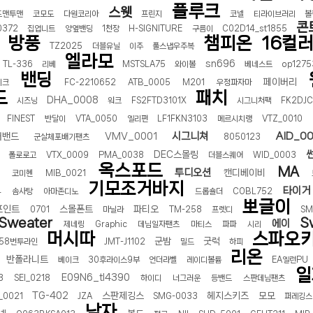
플루크
스웻
드맨투맨
코모도
다원코리아
프린지
코넬
티라이브러리
볼
콘
0372
집업니트
양옆밴딩
1천장
H-SIGNITURE
구름이
C02D14_st1855
방풍
챔피온
16컬
TZ2025
더블유닐
이주
풀스냅우주복
엘라모
sn696
TL-336
리베
MSTSLA75
와이볼
베네스트
op1275
밴딩
페이버리
이크
FC-2210652
ATB_0005
M201
우정파자마
드
패치
DHA_0008
시즈닝
워크
FS2FTD3101X
시그니처팩
FK2DJC
FINEST
반달이
VTA_0050
엘리펀
LF1FKN3103
메르시치랭
VTZ_0010
시그니쳐
AID_0
어밴드
VMV_0001
군살체포배기팬츠
8050123
DEC스몰링
폴로로고
VTX_0009
PMA_0038
더블스퀘어
WID_0003
옥스포드
MA
투디오션
캔디베이비
코미헨
MIB_0021
기모조거바지
타이거
4
솜사탕
아마존디노
드롭숄더
COBL752
뽀글이
포인트
스몰폰트
파티오
0701
마닐라
TM-258
프렛디
SM
Sweater
S
에이
제네링
Graphic
데님일자팬츠
마티스
파파
시리
머시따
스파오
군밤
굿럭
58번투라인
JMT-J1102
밀드
하피
리온
반폴라니트
베이크
30후라이스9부
언더라벨
레이디볼륨
EA엘런PU
일
E09N6_tl4390
3
SEI_0218
하이디
너그러운
등밴드
스판데님팬츠
TG-402
스판제깅스
헤지스키즈
모모
_0021
JZA
SMG-0033
퍼레깅스
남자