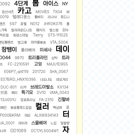
봄
4단계
아이스
NY
0092
2024-11-22
카고
등산셔츠
MOVIES
TX04
와
2024-11-13
텔레디몽스
_0019
통바지
리나샤
후드니
2024-09-10
팬츠
597
포웰
NO12
JHROK076
플
2024-09-09
소가죽
컬러라운드니트
패키지
벌스원
BN-
Terry
빅트윌
왕관스마일
GTS-111025
2024-09-05
밴딩통팬츠
범고래
마카롱뽀송
VTA_5004
2024-09-05
데이
잠뱅이
미세사
폴라베어
2024-09-05
0044
트리플라인
트라
9870
심박
2024-09-04
고잉
쓰
FC-2210591
MAJU1D955
2024-09-04
온
E06P7_ql4119
201720
SHA_0067
E07BRD_HNX10395
너도나도
네모거미
브레드이발소
DUC-801
티카
KX134
특기모
션브로
메리
DV10
VMA_0043
긴팔바
13JJ001U
알로츄리닝
FA-2310
컬러
포
리메인
뾰로롱후드집업
백넘버
터
P000BKRM
먀오
ALXW934143
스몰베어
IA_0001
라히라
느낌
말괄량
자
DD1069
개나무
OCTJYL5004W1