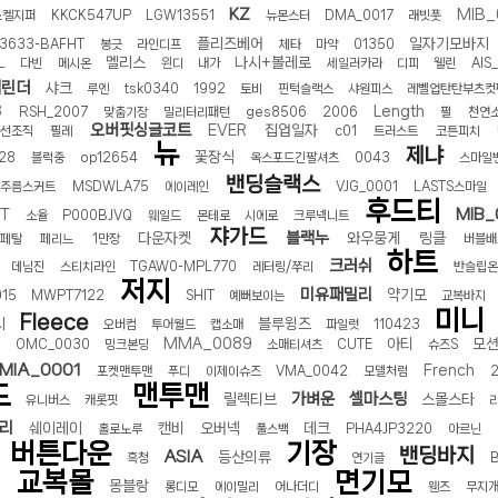
KZ
MIB_
스켈지퍼
KKCK547UP
LGW13551
뉴몬스터
DMA_0017
래빗풋
터 ADS-IPS FHD
- 원팡
플리즈베어
일자기모바지
3633-BAFHT
봉긋
라인디프
체타
마약
01350
멜리스
나시+볼레로
L
다빈
메시온
윈디
내가
세일러카라
디피
웰린
AIS
빌린더
샤크
루엔
tsk0340
1992
토비
핀턱슬랙스
샤원피스
레벨업탄탄부츠컷
3
Length
RSH_2007
맞춤기장
밀리터리패턴
ges8506
2006
펄
천연
오버핏싱글코트
EVER
집업일자
사선조직
필레
c01
트러스트
코튼피치
HS 미니PC 컴퓨터 베어본
- 원팡
[ 1 ]
뉴
제냐
꽃장식
28
블럭중
op12654
옥스포드긴팔셔츠
0043
스마일
개씩 30개
- 원팡
밴딩슬랙스
주름스커트
MSDWLA75
에이레인
VJG_0001
LASTS스마일
노브 104키 풀배열
- 원팡
후드티
MIB_
IT
소율
P000BJVQ
웨일드
몬테로
시에로
크루넥니트
쟈가드
블랙누
다운자켓
와우뭉게
링클
페탈
페리느
1만장
버블배
하트
크러쉬
데님진
스티치라인
TGAW0-MPL770
레터링/쭈리
반슬립
저지
미유패밀리
약기모
015
MWPT7122
SHIT
예뻐보이는
교복바지
미니
Fleece
시
블루윙즈
오버컴
투어월드
캡소매
파일럿
110423
MMA_0089
아티
모
티
OMC_0030
밍크본딩
소매티셔츠
CUTE
슈즈S
MIA_0001
French
포켓맨투맨
푸디
이제이슈즈
VMA_0042
모델처럼
2
드
맨투맨
가벼운
셀마스팅
릴렉티브
스몰스타
유니버스
캐롯핏
리
쉐이레이
캔비
오버넥
데크
홀로노루
풀스백
PHA4JP3220
아르닌
버튼다운
기장
밴딩바지
ASIA
등산의류
흑청
연기글
B
교복몰
면기모
몽블랑
고
롱디모
에이밀리
어나더디
웬즈
무지