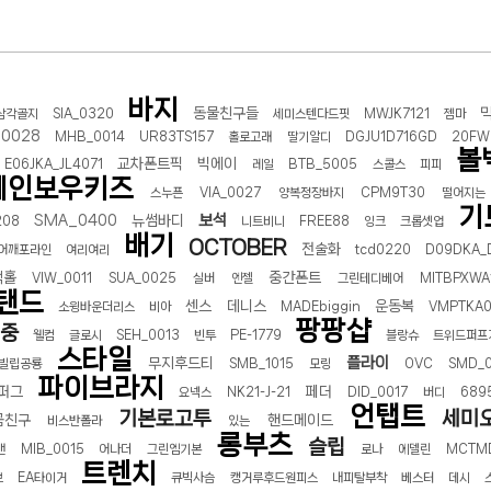
선 이어폰 러닝
- 원팡
바지
동물친구들
0hz
- 원팡
삼각골지
SIA_0320
세미스텐다드핏
MWJK7121
젬마
_0028
MHB_0014
UR83TS157
홀로고래
딸기알디
DGJU1D716GD
20FW
팡
볼
교차폰트픽
빅에이
E06JKA_JL4071
레일
BTB_5005
스콜스
피피
콜라(L)+프렌치프라이(L)
- 원팡
레인보우키즈
스누픈
VIA_0027
양복정장바지
CPM9T30
떨어지는
어 오리지널 KMW23551 KWW23552
- 원팡
기
보석
SMA_0400
뉴썸바디
208
니트비니
FREE88
잉크
크롭셋업
배기
OCTOBER
전술화
어깨포라인
여리여리
tcd0220
D09DKA_
 호텔 조식 왕복픽업 까지
- 원팡
랙홀
중간폰트
VIW_0011
SUA_0025
실버
엔젤
그린테디베어
MITBPXWA
탠드
센스
데니스
운동복
소윙바운더리스
비아
MADEbiggin
VMPTKA
팡팡샵
중
웰컴
글로시
SEH_0013
빈투
PE-1779
블랑슈
트위드퍼프
+우삼겹 등
- 원팡
스타일
플라이
무지후드티
빌립공룡
SMB_1015
모링
OVC
SMD_
이젠 7000 시리즈 지포스 RTX 4060 FA607PV-QT076
- 원팡
파이브라지
퍼그
페더
요넥스
NK21-J-21
DID_0017
버디
689
치
- 원팡
언탭트
기본로고투
세미
곰친구
핸드메이드
비스반폴라
있는
롱부츠
슬립
맨
MIB_0015
어나더
그린엠기본
로나
에델린
MCTMD
트렌치
브
EA타이거
큐빅사슴
캥거루후드원피스
내피탈부착
베스터
데시