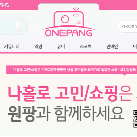
WIN11 16GB램
- 원팡
지사항
개입 골라담기
- 원팡
 로얄과
- 원팡
팡
니다.
*1
 원팡
커뮤니티
익명
유머
스포츠
연예인
미용
6.2cm 울트라 슬림/5600PA 흡입/인터랙티브/한국어 어댑터 및 사용 설명서
- 원팡
필터없는 직수형 건조기능 있음
- 원팡
식비데 코나에코홈 CONA-3000
- 원팡
어폰
- 원팡
명기능 오
원팡
N
- 원팡
쿠션담요+텀블러400ml
- 원팡