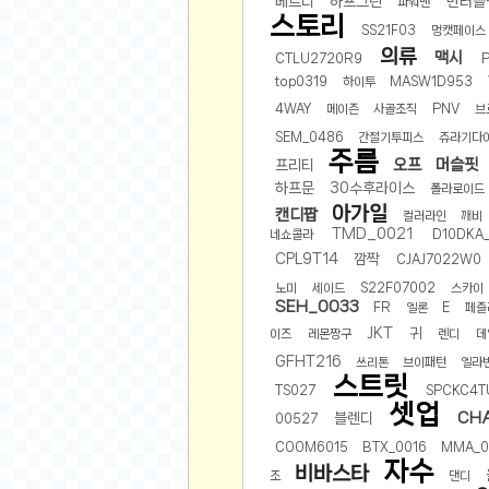
베르디
하프그린
반터틀
스쿠버 다이빙
파워맨
스토리
SS21F03
멍캣페이스
윈드서핑&서핑
의류
맥시
CTLU2720R9
연예인
top0319
하이투
MASW1D953
4WAY
메이즌
사골조직
PNV
브
가수
SEM_0486
간절기투피스
쥬라기다
배우
주름
오프
머슬핏
프리티
드라마
하프문
30수후라이스
폴라로이드
영화
아가일
캔디팝
컬러라인
깨비
TMD_0021
해외 가수
네쇼콜라
D10DKA
CPL9T14
깜짝
CJAJ7022W0
해외 배우
노미
세이드
S22F07002
스카이
SEH_0033
미용
FR
엘론
E
페즐
JKT
귀
이즈
레몬짱구
렌디
데
뷰티
GFHT216
쓰리톤
브이패턴
엘라
화장품
스트릿
TS027
SPCKC4T
패션
셋업
CH
블렌디
00527
네일아트
COOM6015
BTX_0016
MMA_0
자수
다이어트
비바스타
조
댄디