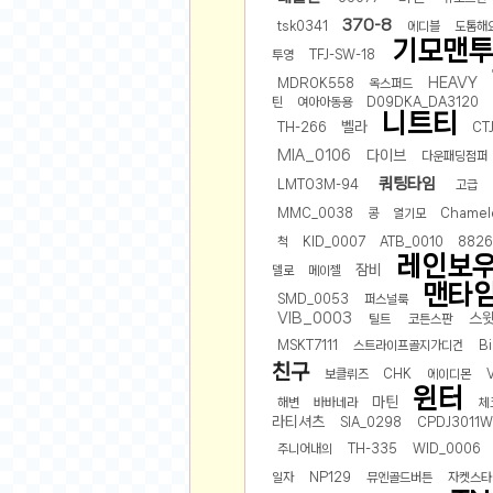
비트소닉(Bitsonic)
370-8
tsk0341
에디블
도톰해요
기모맨투
후오비(Huobi)
투영
TFJ-SW-18
지렁이 게임
HEAVY
MDROK558
옥스퍼드
틴
여아아동용
D09DKA_DA3120
고팍스(GoPax)
니트티
벨라
TH-266
CT
커뮤니티
MIA_0106
다이브
다운패딩점퍼
쿼팅타임
LMTO3M-94
고급
자유 게시판
MMC_0038
콩
열기모
Chamel
가상 화폐
척
KID_0007
ATB_0010
8826
스폐셜 게시판
레인보
잠비
델로
메이젤
심리 테스트
맨타
SMD_0053
퍼스널룩
집 꾸미기
VIB_0003
스
틸트
코튼스판
지식 노하우
MSKT7111
스트라이프골지가디건
B
친구
보클뤼즈
CHK
에이디몬
반려 동물
윈터
마틴
해변
바바네라
체
애니메이션
라티셔츠
SIA_0298
CPDJ3011
자취 게시판
주니어내의
TH-335
WID_0006
리그오브레전드
일자
NP129
뮤엔골드버튼
자켓스타