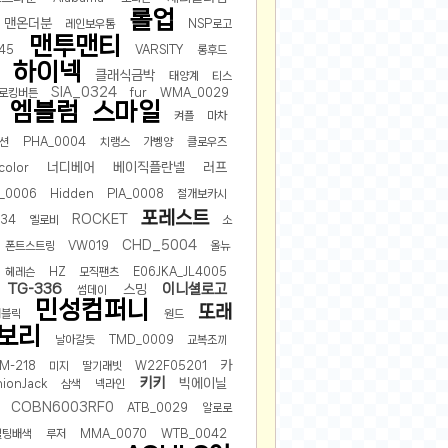
롤업
맨온더분
레인보우톰
NSP로고
맨투맨티
45
VARSITY
롱후드
하이넥
클래식금박
태양계
티스
SIA_0324
로킹버튼
fur
WMA_0029
엠블럼
스마일
켜플
마차
션
PHA_0004
치랭스
가벵양
클로우즈
너디베어
베이직플란넬
러프
color
_0006
Hidden
PIA_0008
절개보카시
포레스트
ROCKET
834
옐로비
소
CHD_5004
폰트스트링
VW019
올뉴
헤레슨
HZ
모직팬츠
E06JKA_JL4005
TG-336
이니셜로고
스밍
썸데이
민성컴퍼니
또래
퍼블릭
원드
보리
날아갈듯
TMD_0009
교복조끼
카
M-218
미지
딸기래빗
W22F05201
키키
빅에이닐
ionJack
삼색
넥라인
COBN6003RF0
ATB_0029
알로로
퀼팅배색
루저
MMA_0070
WTB_0042