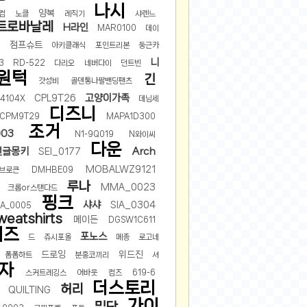
나시
양복
컴
노클
레직기
샤렌느
트로바날레
H라인
MAR0100
데이
러
점프슈트
아키클래식
포인트리본
둥근카
니
3
RD-522
다리오
네버다이
던트빈
원턱
긴
갓성비
골덴통나팔밴딩팬츠
고양이가족
CPL9T26
4104X
데님세
디즈니
CPM9T29
MAPA1D300
조거
003
N1-9Q019
N와이씨
다운
썬글몽키
Arch
SEI_0177
MOBALWZ9121
브로큰
DMHBE09
루나
MMA_0023
크롭or스탠다드
핑크
샤샤
SIA_0304
A_0005
weatshirts
메이든
DGSW1C611
키즈
포노스
드
쥬시포올
메종
로고네
드로잉
위드진
폼폼하트
분홍코끼리
셔
자
스커트레깅스
어바웃
컴즈
619-6
더스토리
허리
QUILTING
가이