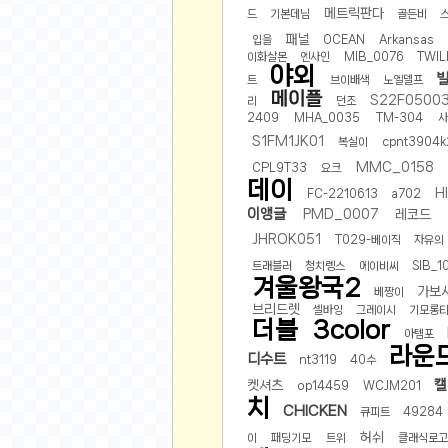
공지사항
메트릭판다
드
기본데님
골든비
알리 15.6 인치 터치 스크린 휴대용 포터블 모니
패널
입을
OCEAN
Arkansas
하이트 제로 0.00, 350ml, 24캔
- 원팡
R
이화살몬
엔사인
MIB_0076
TWIL
야외
경조사용 검정색 사계절 스판 정장 수트
- 원팡
트
브이배색
노엘델프
랜덤 글 보기
메이플
원할머니 명품 육개장 600g 10팩
- 원팡
S22F0500
리
던조
2409
MHA_0035
TM-304
BEELINK 비링크 EQR6 ADM R7-7735
S1FM1JK01
복실이
cpnt3904k
수박바 제로 스크류바 제로 죠스바 제로 각 10
MMC_0158
CPL9T33
요크
AJAZZ AK35I V3 무선 기계식 키보드 멀티 
데이
H
FC-2210613
a702
쇼핑
부르르 제로콜라, 190ml, 30개
- 원팡
이앵글
PMD_0007
레코드
삼성전자 삼성 갤럭시 핏3 Fit3
- 원팡
알뜰 쇼핑
JHROK051
T029-베이직
자유의
해외쇼핑
트래블러
청치렝스
에이비씨
SIB_1
겨울왕국2
가보
패션 의류
베짱이
브리드렛
셀바잉
그레이시
기모롱
특가 휴대폰
더블
3color
아템포
오프라인 특가
라운
디수트
nt3119
40수
캘
켓셔츠
인증샷
op14459
WCJM201
치
CHICKEN
큐피트
49284
맛집 인증샷
허쉬
이
패딩기모
트위
클래식로