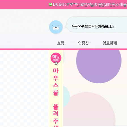
G전자 2024 그램17 17ZD90SU-GX56K 
귀여운 토끼 팡이 이모티콘 출시 안내
네이버 ID로 로그인
l
회원가입
l
이용안내
l
원팡소개
l
공
카누 캡슐커피 돌체구스토 호환 캡슐 6종 48
툴리 비트코인 방송 단톡방 링크
농협안심한우 암소 1등급 이상 등심 1kg
- 원팡
당도선별과 고당도 제주 레드향 1.5kg 소과 외
원팡 쇼핑몰을 오픈하였습니다.
버거킹 불고기와퍼+콜라R+너겟킹4조각
- 원
원팡사이트는 웹 마이닝을 진행하지 않습
디센느 태블릿 거치대 침대 스텐드
- 원팡
전자여자 친구 기능을 도입하였습니다.
*1
마타스튜디오 T1 태블릿 침대 거치대 스텐드
-
쇼핑
인증샷
암호화폐
Sobergo 스마트 윈도우 로봇 청소기 3세대 
툴리 도네이션 전자여친 + 후원하기
*2
잠실 롯데월드 어드벤처 자유 이용권
- 원팡
모바일 페이지를 오픈하였습니다.
아메리칸스탠다드 아쿠아2 비데 IPX7 방수 
방수 비데 FULL스텐노즐 IPX5 방수형 전자
스티커 기능을 새롭게 오픈 하였습니다.
*1
단
QCY Crossky C50 오픈 이어 블루투스 이
여러분의 프라이버시를 지켜드립니다! 익
축
MUCAI 휴대용 14인치 포터블 디스플레이
- 
픈
원팡 오픈 기념! 문화상품권 증정 이벤트
HISENSE 4K UHD QLED 85인치 85Q6
키
LG전자 울트라PC 15U50T-GR3CK
- 원팡
/
짜파게티 10봉
- 원팡
돌체구스토 커피머신 지니오S +머그325ml+
빠
김해 롯데 워터파크 하이3 종일권
- 원팡