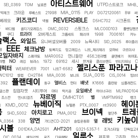
아티스트웨어
UTPD스트로크
SEI_0369
TOM
닐로른
MHB_
크라운
MIA_0115
빅체크
루베스트
21998
PLAY
DG72120061
8부
써
키즈코디
REVERSIBLE
베레모
시크폰트
넥웜
D5HC702
스핑크스
바디웜
골지기모레깅스
OMC_0032
MLCO0D103
풀밴딩팬
린
트라이
쿠디
오버캐스트
크롭세트
페리어
1998
7006161
카누
슬랙스
와일드
유니버셜오버롤
뉴욕시티
2009
SID_0025
루이즐리
EEE
체크남방
8
토목지도
망고레깅스
니트_체리체리
모하비
구르미샤
모일자바지
언니들만
스퀘어토
MAR0052
456그린라벨
골덴베기
에어포
NO
세시
C
라벨
레깅
뷰라스
1972
69162
한겨울
클리브랜드
빈티지워싱
젤리스푼
파라고나
캐릭터
WEAREVER
7001
니트T-6582
SUA_0015
WC1012
셀럽
CH2T84
MIA_0036
보니트
CIS_0014
엠브
플랜데이
앨비스
배냇
2392
동구
헌터
K1666
홈런왕
심플레전드
요일배냇
집업자켓
시티투어
글스판
마터
럭키곰
하이너구리
MLPA0D104
쟈르뎅
별
DMHCT01
조스칸
앤시티걸즈
VMPTM992
랭크
뉴베이직
헤이
KMD_0012
리
뉴웰론
PTX_0007
nt3900
용
브이넥
트레
아치로고
SHD_5002
PMA_0012
옆단추
키높이
양면
래빗
옆
IA_0364
338
가디건CD-2021
슬립운동화
시블
AHT201
D01DKA_DA2501
Q321-5357-1
조거스타일
단독입고
일루소
제프몽
고주파
안
OIC_0034
베일리빌
로즈
다운메탈