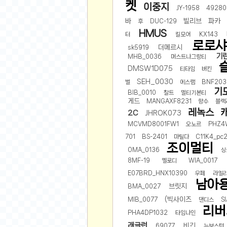
먹거리 인증샷
켓
이중지
JY-1958
49280
쇼핑 인증샷
바
빌리브
파카
후
DUC-129
그림 인증샷
HMUS
터
킬모어
KX143
로로샤
뽑기 인증샷
더메르시
sk5919
기
여행 인증샷
MHB_0036
머스트나그랑티
DMSW1D075
티타임
버킨
디지털 기기 인증샷
SEH_0030
벌
에스램
BNF203
소프트웨어 인증샷
기
BIB_0010
찰트
멀티기본티
공연 인증샷
게드
MANGAXF8231
향수
블랙
레녹스
2C
JHROK073
요리 인증샷
MCVMD8001FW1
오노르
PHZ4
신차 인증샷
701
BS-2401
마틸다
C11K4_pc
조이멀티
암호화폐
OMA_0136
싱
8MF-19
멜로디
WIA_0017
암호화폐
E07BRD_HNX10390
우페
라엘
코인원(Coinone)
남아
브릿지
BMA_0027
바이낸스(Binance)
(빅사이즈
MIB_0077
댄디스
S
바이비트(Bybit)
리버
PHA4DP1032
타임나인
비트멕스(BitMex)
래글런
비긴
69077
뉴보스턴