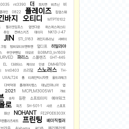
더
비
0035
nt3390
피치면
비츠닌
플레이즈
클라인
0822
집업스웨
긴바지
오티디
MTPT6102
츠
필리앤임프스
업앤다운
에스에스에스티
츄잉
컨버스키즈
데이지
NK13-J-47
JIN
STI_0163
레인지츄리닝
서바이
히말라야
얼디프
크림
밤비모티브맨투맨
스
꾸안꾸밴딩
아모르
B08M13_tn1609
파리스
URVED
스몰렌즈
GHT-445
EL
다르타스
케이브
인생
DMHBT09
스노러스
쓰리덜
이
tnt0403
TH-
UXALT24
폼
티레인박시자켓
울트라체크
다색막대
플레어치렝스
데님진마니아
업
2021
MCPLM3005W1
가비
븐
등판
소프트터치
에어워크
숫자
몰로
피즈
SH-501-1
샤르
스포프
NOHANT
화산
FE2POE6303X
프린팅
베이직컬러
루렌플리츠세트
스브라운
체리블러썸
Alabama
로다즌