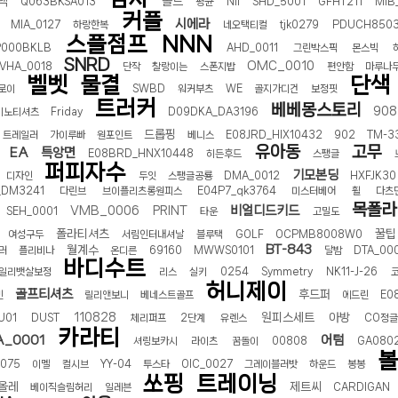
넥
볼드
Q063BKSA013
평균
NII
SHD_5001
GFHT211
MIB
커플
시에라
MIA_0127
하랑한복
네오택티컬
tjk0279
PDUCH850
스플점프
NNN
P000BKLB
AHD_0011
그린박스픽
몬스빅
SNRD
OMC_0010
VHA_0018
단작
찰랑이는
스폰지밥
편안함
마루나
벨벳
물결
단색
로이
SWBD
워커부츠
WE
골지가디건
보정핏
트러커
베베몽스토리
908
이노티셔츠
Friday
D09DKA_DA3196
드롭핑
트레일러
가이루빠
원포인트
베니스
E08JRD_HIX10432
902
TM-3
유아동
고무
EA
특앙면
E08BRD_HNX10448
히든후드
스팽글
퍼피자수
기모본딩
디자인
두잇
스팽글공룡
DMA_0012
HXFJK30
_DM3241
다린브
브이플리츠롱원피스
E04P7_qk3764
미스터베어
휠
다츠
목폴라
비얼디드키드
VMB_0006
PRINT
SEH_0001
타운
고밀도
폴라티셔츠
꿀팁
여성구두
서림인터내셔날
블루택
GOLF
OCPMB8008W0
BT-843
월계수
러
플리비나
온디른
69160
MWWS0101
달밤
DTA_00
바디수트
일리뱃살보정
리스
실키
0254
Symmetry
NK11-J-26
허니제이
골프티셔츠
후드퍼
빈
릴리앤보니
베네스트골프
에드린
E0
110828
원피스세트
아방
U01
DUST
체리퍼프
2단계
유렌스
CO정
카라티
A_0001
어텀
셔링보카시
라이츠
꿈돌이
00808
GA080
볼
075
이멜
컬시브
YY-04
투스타
OIC_0027
그레이블러밧
하운드
봉봉
쏘핑
트레이닝
올레
제트씨
베이직슬림허리
일레븐
CARDIGAN