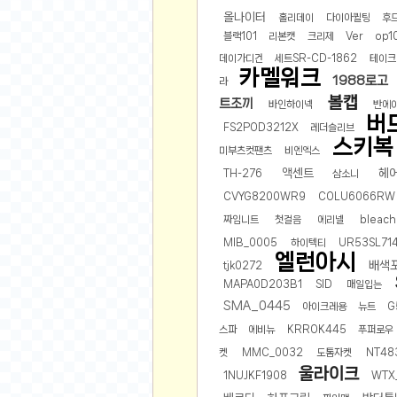
올나이터
홀리데이
다이아퀼팅
후
유머
블랙101
리본캣
크리제
Ver
op1
데이가디건
세트SR-CD-1862
테이크
베스트 유머
카멜워크
1988로고
라
유머 게시판
볼캡
트조끼
바인하이넥
반에
버
스포츠
FS2POD3212X
레더슬리브
스키복
축구
미부츠컷팬츠
비엔엑스
액센트
헤
TH-276
삼소니
야구
CVYG8200WR9
COLU6066RW
농구
짜임니트
첫걸음
에리넬
bleach
골프
MIB_0005
하이텍티
UR53SL71
낚시
엘런아시
배색
tjk0272
자전거
MAPA0D203B1
SID
매일입는
당구
SMA_0445
아이크레용
뉴트
G
볼링
스파
에비뉴
KRROK445
푸퍼로우
수영
켓
MMC_0032
도톰자켓
NT48
울라이크
스키&보드
1NUJKF1908
WTX