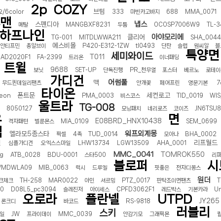
2p
COZY
브텀
/6color
333
마빈카고바지
688
MMA_0071
맨
냅스
스펜디아
메탈
MANGBXF8231
두툼
OCOSP7006W9
TL-3
하프나인
아야모리에
클리어
TG-001
MITDLWWA211
SHA_0044
에스비몰
안티프민
총알브이
P420-E312-1ZW
tl0493
단잔
슬럽
원씨알
블
특양면
세미와이드
T011
JAD2020F1
FA-2399
트리온
이너패딩
트윌
9688
보닛
SET-UP
단독진행
PR_천무열
포스터
베르노
로테이
가디건
어썸풀
맥
무드퀸데일리팬츠
안개꽃
페어프린
영문기본
7
타이온
폰트문
세컨로고
eon
PMA_0003
비스코스
TID_0019
WIS
울트라
TG-008
8050127
모닝패치
네리로즈
코이즈
JN6TSU
우
면
E08BRD_HNX10438
격자패턴
벌룬몬스
MIA_0109
SEM_0699
임
워프외계몽
엘라모5종스타
픽셀
4족
TUD_0014
모아나
BHA_0002
윗
리프월드
심플가디건
오엑스스마일
LHW13734
LGW13509
AHA_0001
MMC_0041
TOMROK550
ig
ATB_0028
BDU-0001
스타500
리
블로퍼
시
VMDWLA09
MIB_0063
럭시
드루엘
핏좋은
전자디몽스
원더
크체크
TH-258
MAR0022
아민
셔르밍
PTZ_0017
핀탁조이면팬츠
T
W0
D08L5_pc3094
슬레진저
아이세스
CPFD3062F1
레드박스
기본카라
Un
오로라
플란넬
UTPD
JY265
론크디
바코드
RS-9818
러블리
스키
일
JW
프라이데이
MMC_0039
안감기모
그래픽몬