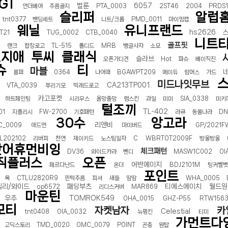
GT
벌룬
6057
언더베어
주름골지
PTA_0003
2ST46
2004
PRDS
슬리퍼
알럽
tnt0377
밴딩세트
니트/크롭
PMD_0011
마이엠캡
웨닐
유니프랜드
hs2626
T21
TUG_0002
CTB_0040
니트
골프핏
지
랜크
합장로고
TL-515
폴디드
MRB
뱅글사자
소모
엣지애
투씨
클래식
슬라브
오픈가디건
Hot
파슈
베이직진
슈
티
마블
룸퍼
0364
나어때
BGAWPT209
메이듀
람머스
가드
미드나잇무브
CA213TP001
VTA_0039
쭈리기모
빅레드로고
카고포켓
하트페인팅
시리우스
올망졸망
램스킨
과일
미미
SIA_0338
미키
털조끼
TL-402
01
지플리시
FW-2700
기호패턴
라큐
동물나라
DN
30수
앙고라
리앤비
C_0009
애드먼
마미버드
GP/2021F
L202102
리버피
천연
제이키드
노스팀일자
C
WBRTOT2009F
방울방울
낫어휴먼비잉
체크패턴
DV36
와이드카라
벤디
MASW1C002
OI
직플러스
오픈
어반에이지
페르다난드
온더
BDJ2101M
팅커벨벳
포인트
목
CTLU2820R9
핀턱주름
피셔
새들
땀땀
WHA_0005
일리/와이드
패딩부츠
티에스에이치
월드원
op6572
리디스커버
MAR869
마운틴
우주
TOMROK549
OHA_0015
GHZ-P55
RTW156
모티
자켓남자
카
Celestial
tnt0408
OIA_0032
뉴펌킨
티미
가먼트다
고딕스토리
TMD_0020
OMC_0079
POINT
곤충
원탑