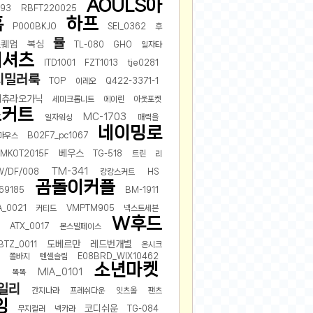
AOULS아
193
RBFT220025
홈
하프
P000BKJO
SEI_0362
후
뮬
스퀘엄
복싱
TL-080
GHO
일자타
티셔츠
ITD1001
FZT1013
tje0281
시밀러룩
TOP
이레오
Q422-3371-1
네츄라오가닉
세미크롭니트
에이린
아웃포켓
스커트
MC-1703
일자워싱
매력을
네이밍로
마우스
B02F7_pc1067
베우스
MKOT2015F
TG-518
트린
리
TM-341
W/DF/008
캉캉스커트
HS
곰돌이커플
69185
BM-1911
A_0021
커티드
VMPTM905
넥스트세븐
W후드
ATX_0017
몬스빌페이스
도베르만
레드번개별
BTZ_0011
온시크
쫄바지
텐셀슬림
E08BRD_WIX10462
소년마켓
MIA_0101
3
똑똑
일리
간지나라
프레쉬다운
잇츠올
팬츠
잉
코디쉬운
무지컬러
넥카라
TG-084