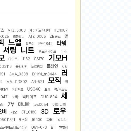
2025-08-28
2025-08-20
2025-07-04
믹스
2025-06-27
VTZ_5003
제이키드주니어
ITD1007
옐
K025
리틀티니
ATZ_0005
ZB큡스
2025-05-17
빅
느엘
타워
엘로이
PE-1842
2025-05-17
셔링
니트
슬로우라이프
아라
2025-05-16
모
기모H
타이트
JJ162
CS170
2025-05-07
플레인
DO3119
볼리티언
노르망디
시티
2025-04-09
러
151
SMA_0388
D11Y4_tn3444
2025-04-09
모직
02
MAJU1D802
AR-521
원
2025-04-02
US040
가디건
아방셔츠
포레
봄/루즈핏
2025-03-27
세
노바
빅테이프
0047
DUC-804
2025-03-06
7부
마니아
아이디어
58
tvs0054
2025-02-11
로우
오버
3D
제오
STI_0160
2025-02-10
파티
5011SF1
체스터
J6600
빌리티
2025-01-23
스트라이프니트가디건
O81P07U
B.I
별빛레
2024-12-03