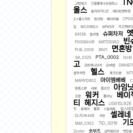
TN
오버워치
고방체크
긴팔플룻수유원피스
울스
재테크
숄카라가디건
레터링맨투맨
요청 게시판
드+훌스커트
토리밤
베이비붐
CPG9
공지사항
입
보드리레깅스
보아리라
카고면바
슈퍼차저
69138
컬러멜
주식
빈
P000BHVR
MATS1D952
스티커 환전소
면혼방
PUB_0006
8601
등업 안내
PTA_0002
SIA_0325
더스틴
원팡 홍보 이벤트
고
코튼캐시미어
오버랩
DMHBT
음악
헬스
얼핏쿠젠
체크리본
MT
아이엠베베
익명
MAPA1D802
C
아임
쫀쫀스판
라본
델리안
익명 게시판
워커
베이
코쿤
플러닝
고민 게시판
티
헤지스
US61SL926
결정 장애
걸스데
릿
로레아
풀퍼
스틸레토
셀레네
정치 토론
DLROK448
러든
기
TID_0016
일기장
SMA_0352
숏부츠
3color
금박웨이브
변장술
연애 게시판