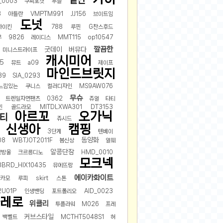
밑단
_0003
구찌포켓
푸들
3
아틀란
VMPTM991
JJ156
브이트임
도넛
하이킨
788
루핀
G찬스후드
무
9826
레이디스
MMT115
op10547
깔끔한
굿데이
버뮤다
미니스트라이프
캐시미어
5
뮤트
a09
제이프
마인드브릿지
39
SIA_0293
느낌있는
쿠니스
컬러디자인
MS9AW076
무슈
트렌일자면팬츠
0362
쥬얼
타티
민
골드라모
MITDLXWA301
DT3153
아르꼬
오가닉
티
쥬시드
신생아
캠핑
3단계
텐베이
동양화
08
WBTJOT2011F
봄신상
얼웨
알콩단잠
코방울
크르릉디노
HMD_0010
모크넥
8BRD_HIX10435
뮤에뜨랑
에이카화이트
글카모
루피
skirt
스톤
2U01P
인생밴딩
포트폴리오
AID_0023
레로
위클리
투플라워
M026
프레
커브스타일
백벨트
MCTHT5048S1
허