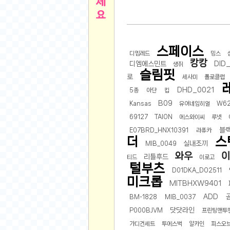
른
용인 캐리비안베이 워터파크 이용권
- 원팡
아디제로 보스턴 12 JQ2552 러닝화
- 원팡
메
QCY C30S 방수 오픈이어 블루투스 6.0 무
스페이스
뉴
LG전자 Full HD PC 모니터 24MS500 10
디엠레드
밍스
캉캉
디엠에스민트
DID
생쥐
(버거킹) 와퍼+코카콜라(R)+21치즈스틱
- 원
슬림핏
로
1
세사미
폴로클럽
버거킹 불고기와퍼주니어+콰치와퍼주니어+코카
DHD_0021
5종
아단
킵
알뜰 쇼핑
K2 씬에어 오리지널 25SS 역시즌 남여 씬에
B09
Kansas
유어네임히얼
W6
스테비아 방울 토마토 2kg
- 원팡
2
69127
TAION
에스와이씨
루넷
발리 자유여행 꾸따 솔리아 르기안 5일 or 6일
해외쇼핑
블
E07BRD_HNX10391
라퓨카
인도모크샤 인센스스틱 400스틱
- 원팡
더
스
실내조끼
MIB_0049
한우 우삼겹 1 kg
- 원팡
3
와우
이
리틀후드
티드
이로고
산더미 소고기 등심세트 1kg 토시+부채+갈비
맛집 인증샷
털부츠
D01DKA_DO2511
에이수스 2024 TUF 게이밍 A16 라이젠9 라
미크롭
MITBHXW9401
B
필터 없는 트레비 방수비데 UB-1000 자가설
ADD
BM-1828
MIB_0037
베스트 유머
SD 카드 EMMC 연결 pcb 선
- 원팡
닷닷라인
P000BJVM
프린팅맨투
암바사 제로 345ml, 24개
- 원팡
N
가디건세트
투에스벅
알카인
피스오
빨간 사과 5kg (24-26과내외)
- 원팡