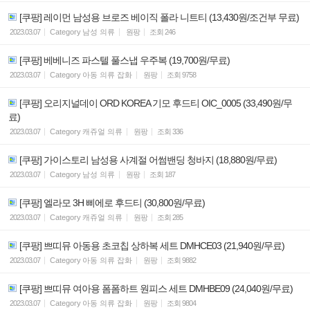
[쿠팡] 레이먼 남성용 브로즈 베이직 폴라 니트티 (13,430원/조건부 무료)
2023.03.07
Category
남성 의류
원팡
조회
246
[쿠팡] 베베니즈 파스텔 풀스냅 우주복 (19,700원/무료)
2023.03.07
Category
아동 의류 잡화
원팡
조회
9758
[쿠팡] 오리지널데이 ORD KOREA 기모 후드티 OIC_0005 (33,490원/무
료)
2023.03.07
Category
캐쥬얼 의류
원팡
조회
336
[쿠팡] 가이스토리 남성용 사계절 어썸밴딩 청바지 (18,880원/무료)
2023.03.07
Category
남성 의류
원팡
조회
187
[쿠팡] 엘라모 3H 삐에로 후드티 (30,800원/무료)
2023.03.07
Category
캐쥬얼 의류
원팡
조회
285
[쿠팡] 쁘띠뮤 아동용 초코칩 상하복 세트 DMHCE03 (21,940원/무료)
2023.03.07
Category
아동 의류 잡화
원팡
조회
9882
[쿠팡] 쁘띠뮤 여아용 폼폼하트 원피스 세트 DMHBE09 (24,040원/무료)
2023.03.07
Category
아동 의류 잡화
원팡
조회
9804