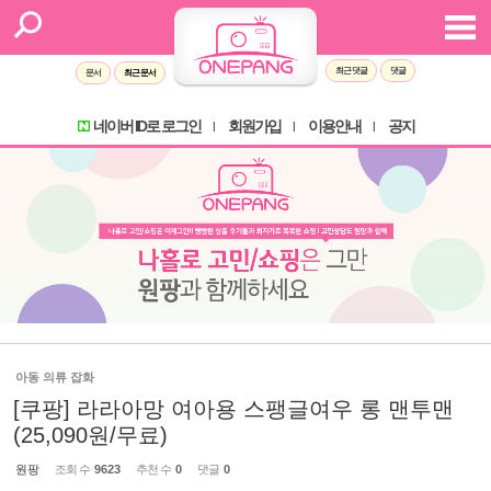
최근 댓글
댓글
문서
최근 문서
네이버 ID로 로그인
회원가입
이용안내
공지
l
l
l
아동 의류 잡화
[쿠팡] 라라아망 여아용 스팽글여우 롱 맨투맨
(25,090원/무료)
원팡
조회 수
9623
추천 수
0
댓글
0