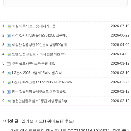
1
퀵실버 록시 보드숏 래시가드등
2026-07-19
2
삼성 갤럭시 S26 플러스 512GB 실구매..
2026-06-22
3
야심찬 함흥냉면 10인분 비빔장500g 개..
2026-04-09
4
탑텐 남성 프린트 카바나 반팔 셔츠 MS..
2026-04-03
5
쿠팡 폴드7 빈박스 배송됐네요.
2026-03-12
6
LG전자 2025 그램 AI 15 라이젠 AI 라..
2026-03-10
7
G전자 2024 그램17 17ZD90SU-GX56K WIN..
2026-02-25
8
카누 캡슐커피 돌체구스토 호환 캡슐 6..
2026-02-12
9
농협안심한우 암소 1등급 이상 등심 1kg
2026-02-12
이전 글
엘라모 기모H 위아프랜 후드티
간트 엑스트라파인 램스울니트 DG72120114 8010524
다음 글