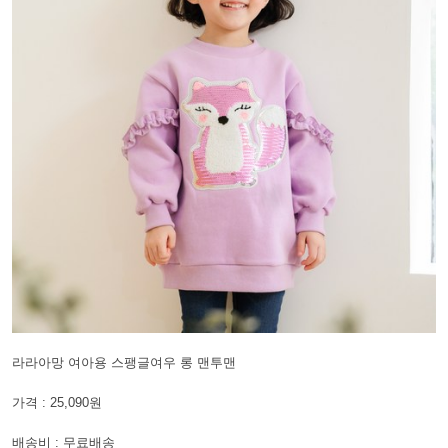
라라아망 여아용 스팽글여우 롱 맨투맨
가격 : 25,090원
배송비 : 무료배송