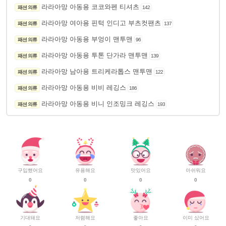
라라아망 아동용 코코와펜 티셔츠
패션 의류
142
라라아망 여아용 핀턱 인디고 부츠컷팬츠
패션 의류
137
라라아망 아동용 부엉이 맨투맨
패션 의류
96
라라아망 아동용 투톤 단가라 맨투맨
패션 의류
139
라라아망 남아용 트리케라톱스 맨투맨
패션 의류
122
라라아망 아동용 비비 레깅스
패션 의류
186
라라아망 아동용 비니 인조밍크 레깅스
패션 의류
193
구입했어요
유용해요
맛있어요
아쉬워요
0
0
0
0
기대돼요
저렴해요
좋아요
이미 샀어요