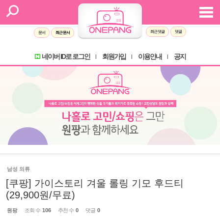
최근 댓글
댓글
문서
최근 문서
네이버 ID로 로그인
회원가입
이용안내
공지
l
l
l
남성 의류
[쿠팡] 가이스토리 겨울 롤링 기모 후드티
(29,900원/무료)
원팡
조회 수
106
추천 수
0
댓글
0