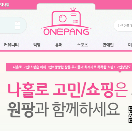
WIN11 16GB램
- 원팡
지사항
개입 골라담기
- 원팡
 로얄과
- 원팡
팡
니다.
*1
 원팡
커뮤니티
익명
유머
스포츠
연예인
미용
6.2cm 울트라 슬림/5600PA 흡입/인터랙티브/한국어 어댑터 및 사용 설명서
- 원팡
필터없는 직수형 건조기능 있음
- 원팡
식비데 코나에코홈 CONA-3000
- 원팡
어폰
- 원팡
명기능 오
원팡
N
- 원팡
쿠션담요+텀블러400ml
- 원팡