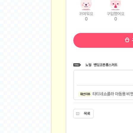
비트소닉(Bitsonic)
후오비(Huobi)
귀여워요
구입했어요
0
0
지렁이 게임
고팍스(GoPax)
커뮤니티
자유 게시판
가상 화폐
노엘
밴딩코튼롱스커트
스폐셜 게시판
심리 테스트
집 꾸미기
지식 노하우
타티네쇼콜라 아동용 비엔
패션 의류
반려 동물
애니메이션
목록
자취 게시판
리그오브레전드