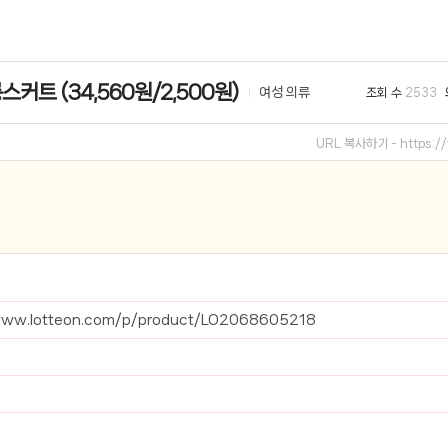
선 이어폰 러닝
- 원팡
커트 (34,560원/2,500원)
여성 의류
조회 수
2533
0hz
- 원팡
팡
URL 복사하기 -
https:
콜라(L)+프렌치프라이(L)
- 원팡
어 오리지널 KMW23551 KWW23552
- 원팡
 호텔 조식 왕복픽업 까지
- 원팡
+우삼겹 등
- 원팡
www.lotteon.com/p/product/LO2068605218
이젠 7000 시리즈 지포스 RTX 4060 FA607PV-QT076
- 원팡
치
- 원팡