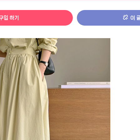
터 ADS-IPS FHD
- 원팡
구입 하기
이 
HS 미니PC 컴퓨터 베어본
- 원팡
[ 1 ]
개씩 30개
- 원팡
노브 104키 풀배열
- 원팡