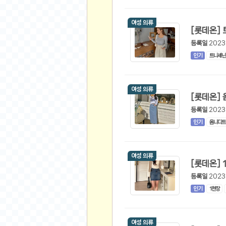
스쿠버 다이빙
윈드서핑&서핑
여성 의류
연예인
등록일
2023
가수
인기
트니세닌
배우
드라마
여성 의류
영화
해외 가수
등록일
2023
인기
옴니디트
해외 배우
미용
여성 의류
뷰티
화장품
등록일
2023
패션
인기
1천장
네일아트
다이어트
여성 의류