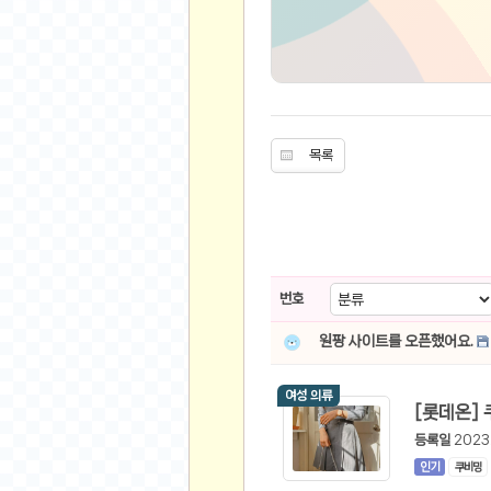
유머
베스트 유머
유머 게시판
스포츠
목록
축구
야구
농구
골프
번호
낚시
자전거
원팡 사이트를 오픈했어요.
당구
여성 의류
볼링
수영
등록일
2023
스키&보드
인기
쿠비밍