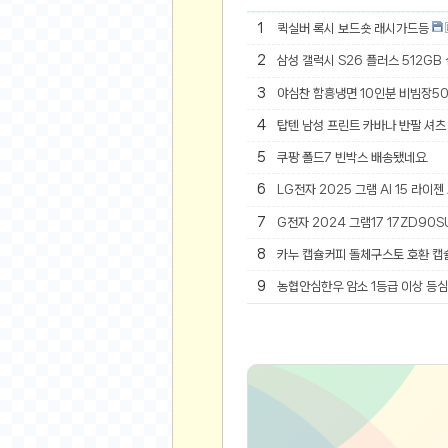
오버워치
1
퀵실버 록시 보드숏 래시가드등
재테크
2
삼성 갤럭시 S26 플러스 512GB
요청 게시판
공지사항
3
야심찬 함흥냉면 10인분 비빔장5
주식
4
탑텐 남성 프린트 카바나 반팔 셔츠 
스티커 환전소
5
쿠팡 폴드7 빈박스 배송됐네요.
등업 안내
6
LG전자 2025 그램 AI 15 라이젠
원팡 홍보 이벤트
7
G전자 2024 그램17 17ZD90SU
음악
8
카누 캡슐커피 돌체구스토 호환 캡
익명
9
농협안심한우 암소 1등급 이상 등심 
익명 게시판
고민 게시판
결정 장애
정치 토론
일기장
연애 게시판