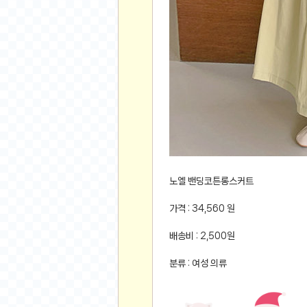
먹거리 인증샷
쇼핑 인증샷
그림 인증샷
뽑기 인증샷
여행 인증샷
디지털 기기 인증샷
소프트웨어 인증샷
공연 인증샷
요리 인증샷
신차 인증샷
노엘 밴딩코튼롱스커트
암호화폐
가격 : 34,560 원
암호화폐
배송비 : 2,500원
코인원(Coinone)
바이낸스(Binance)
분류 : 여성 의류
바이비트(Bybit)
비트멕스(BitMex)