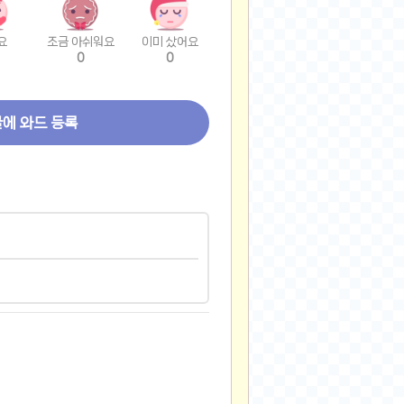
요
조금 아쉬워요
이미 샀어요
0
0
글에 와드 등록