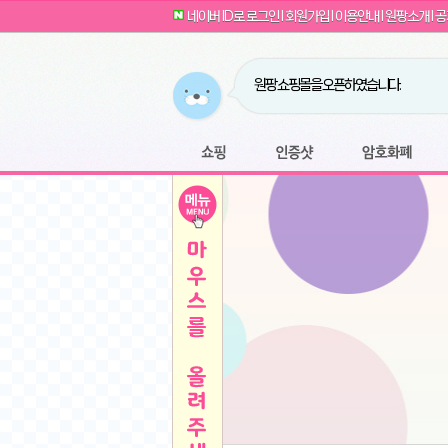
G전자 2024 그램17 17ZD90SU-GX56K 
귀여운 토끼 팡이 이모티콘 출시 안내
네이버 ID로 로그인
l
회원가입
l
이용안내
l
원팡소개
l
공
카누 캡슐커피 돌체구스토 호환 캡슐 6종 48
툴리 비트코인 방송 단톡방 링크
농협안심한우 암소 1등급 이상 등심 1kg
- 원팡
당도선별과 고당도 제주 레드향 1.5kg 소과 외
원팡 쇼핑몰을 오픈하였습니다.
버거킹 불고기와퍼+콜라R+너겟킹4조각
- 원
원팡사이트는 웹 마이닝을 진행하지 않습
디센느 태블릿 거치대 침대 스텐드
- 원팡
전자여자 친구 기능을 도입하였습니다.
*1
마타스튜디오 T1 태블릿 침대 거치대 스텐드
-
쇼핑
인증샷
암호화폐
Sobergo 스마트 윈도우 로봇 청소기 3세대 
툴리 도네이션 전자여친 + 후원하기
*2
잠실 롯데월드 어드벤처 자유 이용권
- 원팡
모바일 페이지를 오픈하였습니다.
아메리칸스탠다드 아쿠아2 비데 IPX7 방수 
방수 비데 FULL스텐노즐 IPX5 방수형 전자
스티커 기능을 새롭게 오픈 하였습니다.
*1
단
QCY Crossky C50 오픈 이어 블루투스 이
여러분의 프라이버시를 지켜드립니다! 익
축
MUCAI 휴대용 14인치 포터블 디스플레이
- 
픈
원팡 오픈 기념! 문화상품권 증정 이벤트
HISENSE 4K UHD QLED 85인치 85Q6
키
LG전자 울트라PC 15U50T-GR3CK
- 원팡
/
짜파게티 10봉
- 원팡
돌체구스토 커피머신 지니오S +머그325ml+
빠
김해 롯데 워터파크 하이3 종일권
- 원팡