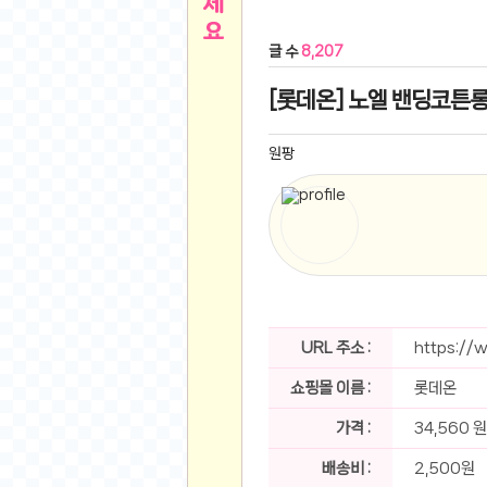
른
용인 캐리비안베이 워터파크 이용권
- 원팡
글 수
8,207
아디제로 보스턴 12 JQ2552 러닝화
- 원팡
메
QCY C30S 방수 오픈이어 블루투스 6.0 무
[롯데온] 노엘 밴딩코튼롱스
뉴
LG전자 Full HD PC 모니터 24MS500 10
(버거킹) 와퍼+코카콜라(R)+21치즈스틱
- 원
원팡
1
버거킹 불고기와퍼주니어+콰치와퍼주니어+코카
알뜰 쇼핑
K2 씬에어 오리지널 25SS 역시즌 남여 씬에
스테비아 방울 토마토 2kg
- 원팡
2
발리 자유여행 꾸따 솔리아 르기안 5일 or 6일
해외쇼핑
인도모크샤 인센스스틱 400스틱
- 원팡
한우 우삼겹 1 kg
- 원팡
3
산더미 소고기 등심세트 1kg 토시+부채+갈비
URL 주소 :
https://
맛집 인증샷
에이수스 2024 TUF 게이밍 A16 라이젠9 라
쇼핑몰 이름 :
롯데온
B
필터 없는 트레비 방수비데 UB-1000 자가설
베스트 유머
SD 카드 EMMC 연결 pcb 선
- 원팡
가격 :
34,560 원
암바사 제로 345ml, 24개
- 원팡
N
배송비 :
2,500원
빨간 사과 5kg (24-26과내외)
- 원팡