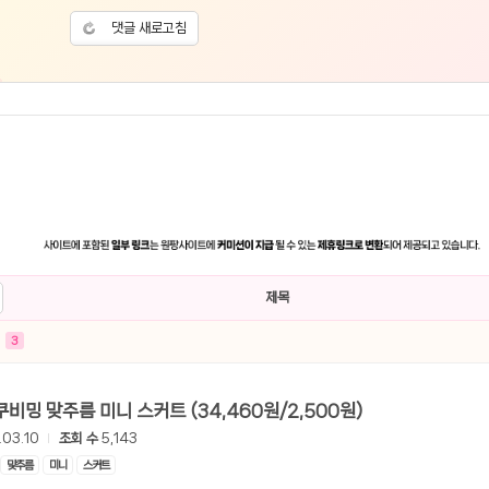
댓글 새로고침
제목
3
[롯데온] 쿠비밍 맞주름 미니 스커트 (34,460원/2,500원)
.03.10
조회 수
5,143
맞주름
미니
스커트