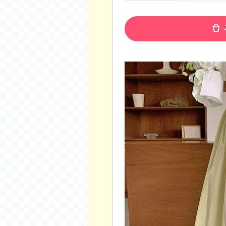
공지사항
알리 15.6 인치 터치 스크린 휴대용 포터블 모니
하이트 제로 0.00, 350ml, 24캔
- 원팡
R
경조사용 검정색 사계절 스판 정장 수트
- 원팡
랜덤 글 보기
원할머니 명품 육개장 600g 10팩
- 원팡
BEELINK 비링크 EQR6 ADM R7-7735
수박바 제로 스크류바 제로 죠스바 제로 각 10
AJAZZ AK35I V3 무선 기계식 키보드 멀티 
쇼핑
부르르 제로콜라, 190ml, 30개
- 원팡
삼성전자 삼성 갤럭시 핏3 Fit3
- 원팡
알뜰 쇼핑
해외쇼핑
패션 의류
특가 휴대폰
오프라인 특가
인증샷
맛집 인증샷