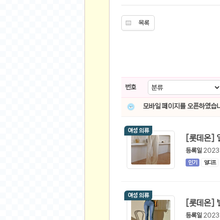
스쿠버 다이빙
윈드서핑&서핑
목록
연예인
가수
배우
드라마
번호
영화
해외 가수
모바일 페이지를 오픈하였습니
해외 배우
여성 의류
미용
등록일
2023
뷰티
인기
얼디프
화장품
패션
여성 의류
네일아트
다이어트
등록일
2023