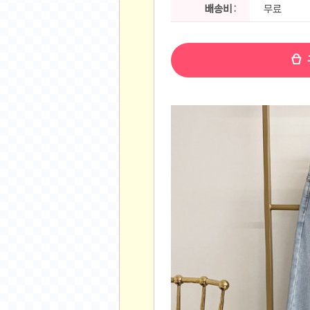
공지사항
배송비 :
무료
알리 15.6 인치 터치 스크린 휴대용 포터블 모니
하이트 제로 0.00, 350ml, 24캔
- 원팡
R
경조사용 검정색 사계절 스판 정장 수트
- 원팡
랜덤 글 보기
원할머니 명품 육개장 600g 10팩
- 원팡
BEELINK 비링크 EQR6 ADM R7-7735
수박바 제로 스크류바 제로 죠스바 제로 각 10
AJAZZ AK35I V3 무선 기계식 키보드 멀티 
쇼핑
부르르 제로콜라, 190ml, 30개
- 원팡
삼성전자 삼성 갤럭시 핏3 Fit3
- 원팡
알뜰 쇼핑
해외쇼핑
패션 의류
특가 휴대폰
오프라인 특가
인증샷
맛집 인증샷