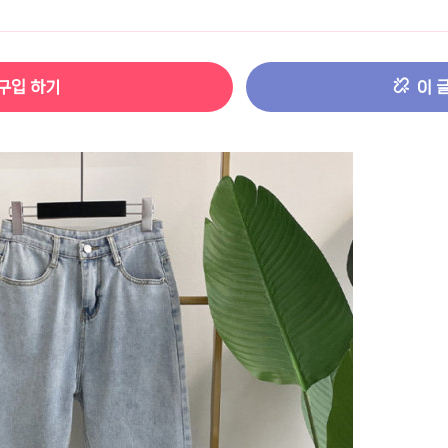
터 ADS-IPS FHD
- 원팡
구입 하기
이 
HS 미니PC 컴퓨터 베어본
- 원팡
[ 1 ]
개씩 30개
- 원팡
노브 104키 풀배열
- 원팡