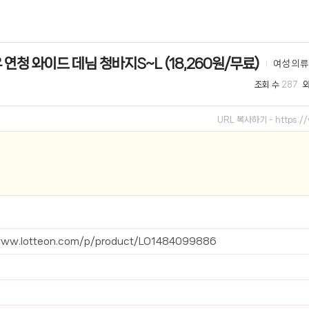
선 이어폰 러닝
- 원팡
연청 와이드 데님 청바지S~L (18,260원/무료)
여성 의류
0hz
- 원팡
조회 수
287
팡
콜라(L)+프렌치프라이(L)
- 원팡
URL 복사하기 -
https:
어 오리지널 KMW23551 KWW23552
- 원팡
 호텔 조식 왕복픽업 까지
- 원팡
+우삼겹 등
- 원팡
이젠 7000 시리즈 지포스 RTX 4060 FA607PV-QT076
- 원팡
www.lotteon.com/p/product/LO1484099886
치
- 원팡