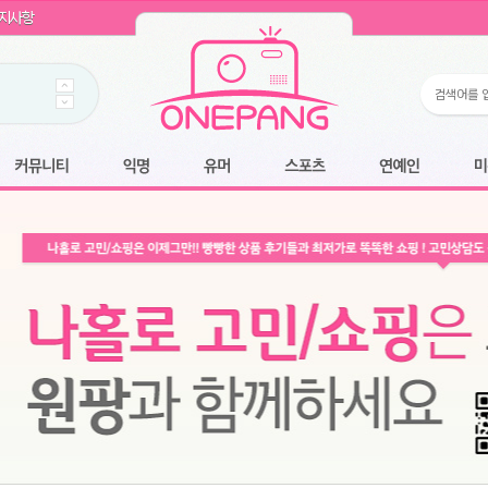
WIN11 16GB램
- 원팡
지사항
개입 골라담기
- 원팡
 로얄과
- 원팡
팡
니다.
*1
 원팡
커뮤니티
익명
유머
스포츠
연예인
미용
6.2cm 울트라 슬림/5600PA 흡입/인터랙티브/한국어 어댑터 및 사용 설명서
- 원팡
필터없는 직수형 건조기능 있음
- 원팡
식비데 코나에코홈 CONA-3000
- 원팡
어폰
- 원팡
명기능 오
원팡
N
- 원팡
쿠션담요+텀블러400ml
- 원팡