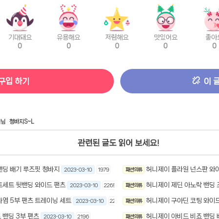
기대돼요
유용해요
저렴해요
맛있어요
좋아
0
0
0
0
0
구입 하기
이 
데님
청바지S~L
관련된 글도 읽어 보세요!
밴딩 배기 루즈핏 청바지
허니제이 플라원 넌스판 와
2023-03-10
1979
패션 의류
트세트 뒷밴딩 와이드 팬츠
허니제이 제딘 아노락 밴딩 
2023-03-10
2265
패션 의류
나염 5부 팬츠 트레이닝 세트
허니제이 구아딘 코팅 와이드
2023-03-10
2221
패션 의류
 밴딩 3부 팬츠
허니제이 아비드 비죠 밴딩 
2023-03-10
2196
패션 의류