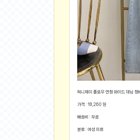
먹거리 인증샷
쇼핑 인증샷
그림 인증샷
뽑기 인증샷
여행 인증샷
디지털 기기 인증샷
소프트웨어 인증샷
공연 인증샷
요리 인증샷
신차 인증샷
암호화폐
허니제이 플로우 연청 와이드 데님 청
암호화폐
가격 : 18,260 원
코인원(Coinone)
배송비 : 무료
바이낸스(Binance)
바이비트(Bybit)
분류 : 여성 의류
비트멕스(BitMex)