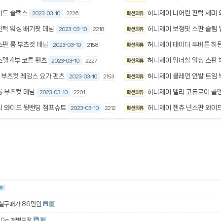
이드 슬랙스
허니제이 니어린 핀턱 세미 
2023-03-10
2226
패션 의류
핀턱 워싱 배기핏 데님
허니제이 보정핏 스판 슬림 
2023-03-10
2218
패션 의류
스판 롱 부츠컷 데님
허니제이 태이더 투버튼 히
2023-03-10
2158
패션 의류
텔 4부 코튼 팬츠
허니제이 워너힐 워싱 스판 
2023-03-10
2227
패션 의류
 부츠컷 레깅스 요가 팬츠
허니제이 클레언 언발 트임 
2023-03-10
2153
패션 의류
롱 부츠컷 데님
허니제이 델리 코듀로이 골덴
2023-03-10
2201
패션 의류
시 와이드 뒷밴딩 점프슈트
허니제이 젠츄 넌스판 와이드
2023-03-10
2212
패션 의류
 실구매가 86만원
00g 개별포장