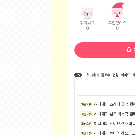
비트소닉(Bitsonic)
후오비(Huobi)
지렁이 게임
귀여워요
구입했어요
0
0
고팍스(GoPax)
커뮤니티
자유 게시판
가상 화폐
스폐셜 게시판
허니제이
플로우
연청
와이드
심리 테스트
집 꾸미기
지식 노하우
반려 동물
허니제이 소레니 찢청 뒷
패션 의류
애니메이션
허니제이 멀즈 바스락 벨
패션 의류
자취 게시판
허니제이 죠이펀 캡소매 
패션 의류
리그오브레전드
허니제이 투비엔 레오파드
패션 의류