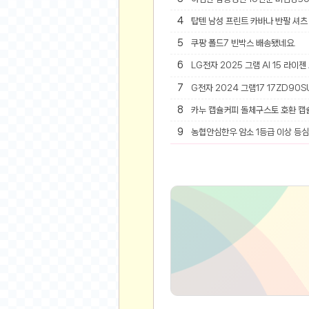
4
탑텐 남성 프린트 카바나 반팔 셔츠 
유머
5
쿠팡 폴드7 빈박스 배송됐네요.
베스트 유머
6
LG전자 2025 그램 AI 15 라이젠
유머 게시판
7
G전자 2024 그램17 17ZD90SU
스포츠
8
카누 캡슐커피 돌체구스토 호환 캡
축구
9
농협안심한우 암소 1등급 이상 등심 
야구
농구
골프
낚시
자전거
당구
볼링
수영
스키&보드