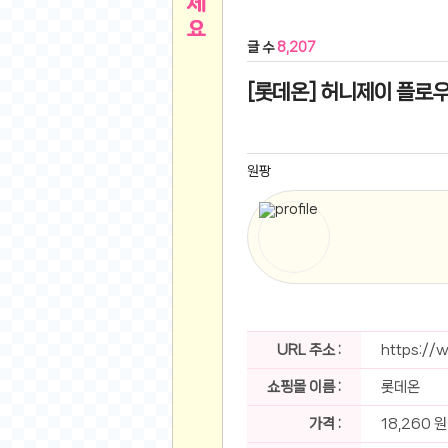
른
용인 캐리비안베이 워터파크 이용권
- 원팡
글 수
8,207
아디제로 보스턴 12 JQ2552 러닝화
- 원팡
메
QCY C30S 방수 오픈이어 블루투스 6.0 무
[롯데온] 허니제이 플로우 
뉴
LG전자 Full HD PC 모니터 24MS500 10
(버거킹) 와퍼+코카콜라(R)+21치즈스틱
- 원
1
버거킹 불고기와퍼주니어+콰치와퍼주니어+코카
원팡
알뜰 쇼핑
K2 씬에어 오리지널 25SS 역시즌 남여 씬에
스테비아 방울 토마토 2kg
- 원팡
2
발리 자유여행 꾸따 솔리아 르기안 5일 or 6일
해외쇼핑
인도모크샤 인센스스틱 400스틱
- 원팡
한우 우삼겹 1 kg
- 원팡
3
산더미 소고기 등심세트 1kg 토시+부채+갈비
맛집 인증샷
에이수스 2024 TUF 게이밍 A16 라이젠9 라
URL 주소 :
https://
B
필터 없는 트레비 방수비데 UB-1000 자가설
쇼핑몰 이름 :
롯데온
베스트 유머
SD 카드 EMMC 연결 pcb 선
- 원팡
암바사 제로 345ml, 24개
- 원팡
가격 :
18,260 원
N
빨간 사과 5kg (24-26과내외)
- 원팡