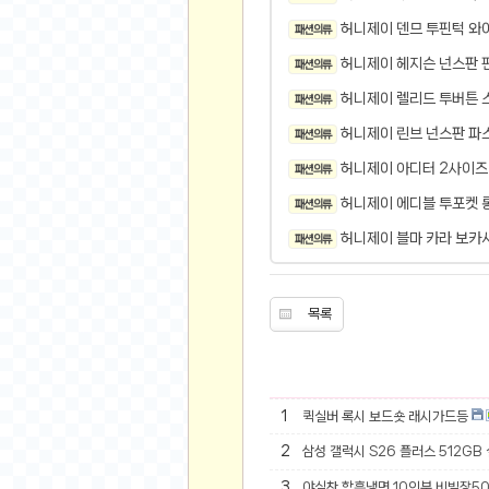
오버워치
허니제이 덴므 투핀턱 와
패션 의류
재테크
허니제이 헤지슨 넌스판 
패션 의류
요청 게시판
허니제이 렐리드 투버튼 
공지사항
패션 의류
주식
허니제이 린브 넌스판 파스
패션 의류
스티커 환전소
허니제이 아디터 2사이즈
패션 의류
등업 안내
허니제이 에디블 투포켓 
패션 의류
원팡 홍보 이벤트
허니제이 블마 카라 보카
패션 의류
음악
익명
목록
익명 게시판
고민 게시판
결정 장애
1
퀵실버 록시 보드숏 래시가드등
정치 토론
2
삼성 갤럭시 S26 플러스 512GB
일기장
연애 게시판
3
야심찬 함흥냉면 10인분 비빔장5