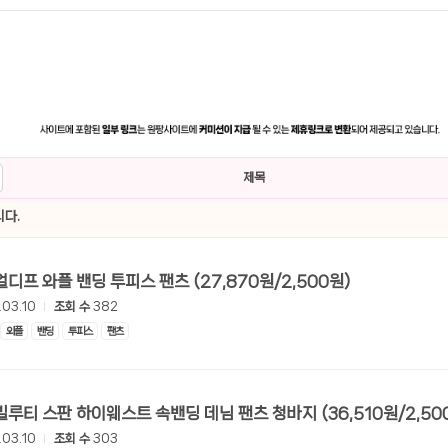
제목
다.
[롯데온] 얼디프 와플 밴딩 투피스 팬츠 (27,870원/2,500원)
.03.10
조회 수
382
와플
밴딩
투피스
팬츠
[롯데온] 빌루티 스판 하이웨스트 속밴딩 데님 팬츠 청바지 (36,510
.03.10
조회 수
303