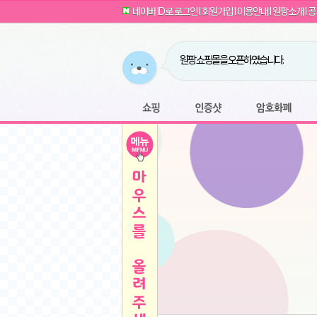
G전자 2024 그램17 17ZD90SU-GX56K 
귀여운 토끼 팡이 이모티콘 출시 안내
네이버 ID로 로그인
l
회원가입
l
이용안내
l
원팡소개
l
공
카누 캡슐커피 돌체구스토 호환 캡슐 6종 48
툴리 비트코인 방송 단톡방 링크
농협안심한우 암소 1등급 이상 등심 1kg
- 원팡
당도선별과 고당도 제주 레드향 1.5kg 소과 외
원팡 쇼핑몰을 오픈하였습니다.
버거킹 불고기와퍼+콜라R+너겟킹4조각
- 원
원팡사이트는 웹 마이닝을 진행하지 않습
디센느 태블릿 거치대 침대 스텐드
- 원팡
전자여자 친구 기능을 도입하였습니다.
*1
마타스튜디오 T1 태블릿 침대 거치대 스텐드
-
쇼핑
인증샷
암호화폐
Sobergo 스마트 윈도우 로봇 청소기 3세대 
툴리 도네이션 전자여친 + 후원하기
*2
잠실 롯데월드 어드벤처 자유 이용권
- 원팡
모바일 페이지를 오픈하였습니다.
아메리칸스탠다드 아쿠아2 비데 IPX7 방수 
방수 비데 FULL스텐노즐 IPX5 방수형 전자
스티커 기능을 새롭게 오픈 하였습니다.
*1
단
QCY Crossky C50 오픈 이어 블루투스 이
여러분의 프라이버시를 지켜드립니다! 익
축
MUCAI 휴대용 14인치 포터블 디스플레이
- 
픈
원팡 오픈 기념! 문화상품권 증정 이벤트
HISENSE 4K UHD QLED 85인치 85Q6
키
LG전자 울트라PC 15U50T-GR3CK
- 원팡
/
짜파게티 10봉
- 원팡
돌체구스토 커피머신 지니오S +머그325ml+
빠
김해 롯데 워터파크 하이3 종일권
- 원팡