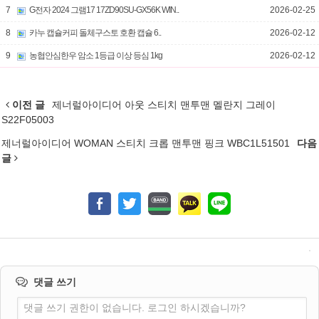
7
G전자 2024 그램17 17ZD90SU-GX56K WIN..
2026-02-25
8
카누 캡슐커피 돌체구스토 호환 캡슐 6..
2026-02-12
9
농협안심한우 암소 1등급 이상 등심 1kg
2026-02-12
이전 글
제너럴아이디어 아웃 스티치 맨투맨 멜란지 그레이
S22F05003
제너럴아이디어 WOMAN 스티치 크롭 맨투맨 핑크 WBC1L51501
다음
글
댓글 쓰기
댓글 쓰기 권한이 없습니다. 로그인 하시겠습니까?