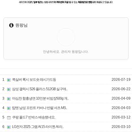
원팡님
안녕하세요. 관리자 원팡입니다.
1
퀵실버 록시 보드숏 래시가드등
2026-07-19
2
삼성 갤럭시 S26 플러스 512GB 실구매..
2026-06-22
3
야심찬 함흥냉면 10인분 비빔장500g 개..
2026-04-09
4
탑텐 남성 프린트 카바나 반팔 셔츠 MS..
2026-04-03
5
쿠팡 폴드7 빈박스 배송됐네요.
2026-03-12
6
LG전자 2025 그램 AI 15 라이젠 AI 라..
2026-03-10