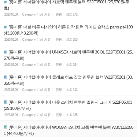
[롯데온] 제너럴아이디어 쟈르뎅 맨투맨 블랙 S22F05001 (25,570원/무
료)
2023.03.09
Category
여성 의류
원팡
조회
172
[롯데온] 더블 버튼 디자인의 히든 단작 핀턱 와이드 슬랙스 pants ps4199
(43,200원/43,200원)
2023.03.09
Category
여성 의류
원팡
조회
203
[롯데온] 제너럴아이디어 UNIXSEX 쟈르뎅 맨투맨 3COL S22F05001 (25,
570원/무료)
2023.03.09
Category
여성 의류
원팡
조회
154
[롯데온] 제너럴아이디어 클레르 하프 집업 맨투맨 블랙 W22F05201 (33,
350원/무료)
2023.03.09
Category
여성 의류
원팡
조회
212
[롯데온] 제너럴아이디어 아웃 스티치 맨투맨 멜란지 그레이 S22F05003
(29,100원/무료)
2023.03.09
Category
여성 의류
원팡
조회
235
[롯데온] 제너럴아이디어 WOMAN 스티치 크롭 맨투맨 블랙 WBC1L5150
1 (44,460원/무료)