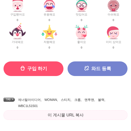
구입했어요
유용해요
맛있어요
아쉬워요
0
0
0
0
기대돼요
저렴해요
좋아요
이미 샀어요
0
0
0
0
구입 하기
와드 등록
TAG •
제너럴아이디어
,
WOMAN
,
스티치
,
크롭
,
맨투맨
,
블랙
,
WBC1L51501
이 게시물 URL 복사