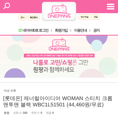
최근 댓글
댓글
문서
최근 문서
네이버 ID로 로그인
회원가입
이용안내
공지
l
l
l
여성 의류
[롯데온] 제너럴아이디어 WOMAN 스티치 크롭
맨투맨 블랙 WBC1L51501 (44,460원/무료)
원팡
조회 수
160
추천 수
0
댓글
0