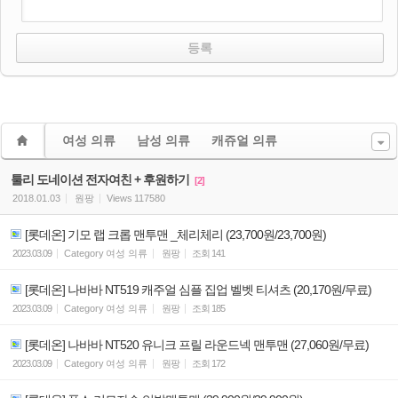
여성 의류
남성 의류
캐쥬얼 의류
툴리 도네이션 전자여친 + 후원하기
[2]
2018.01.03
원팡
Views
117580
[롯데온] 기모 랩 크롭 맨투맨 _체리체리 (23,700원/23,700원)
2023.03.09
Category
여성 의류
원팡
조회
141
[롯데온] 나바바 NT519 캐주얼 심플 집업 벨벳 티셔츠 (20,170원/무료)
2023.03.09
Category
여성 의류
원팡
조회
185
[롯데온] 나바바 NT520 유니크 프릴 라운드넥 맨투맨 (27,060원/무료)
2023.03.09
Category
여성 의류
원팡
조회
172