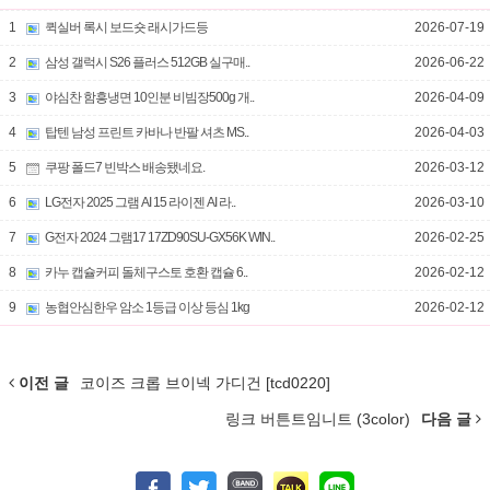
1
퀵실버 록시 보드숏 래시가드등
2026-07-19
2
삼성 갤럭시 S26 플러스 512GB 실구매..
2026-06-22
3
야심찬 함흥냉면 10인분 비빔장500g 개..
2026-04-09
4
탑텐 남성 프린트 카바나 반팔 셔츠 MS..
2026-04-03
5
쿠팡 폴드7 빈박스 배송됐네요.
2026-03-12
6
LG전자 2025 그램 AI 15 라이젠 AI 라..
2026-03-10
7
G전자 2024 그램17 17ZD90SU-GX56K WIN..
2026-02-25
8
카누 캡슐커피 돌체구스토 호환 캡슐 6..
2026-02-12
9
농협안심한우 암소 1등급 이상 등심 1kg
2026-02-12
이전 글
코이즈 크롭 브이넥 가디건 [tcd0220]
링크 버튼트임니트 (3color)
다음 글