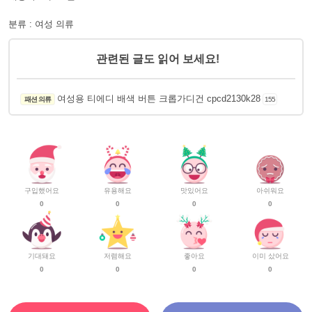
분류 : 여성 의류
관련된 글도 읽어 보세요!
여성용 티에디 배색 버튼 크롭가디건 cpcd2130k28
패션 의류
155
구입했어요
유용해요
맛있어요
아쉬워요
0
0
0
0
기대돼요
저렴해요
좋아요
이미 샀어요
0
0
0
0