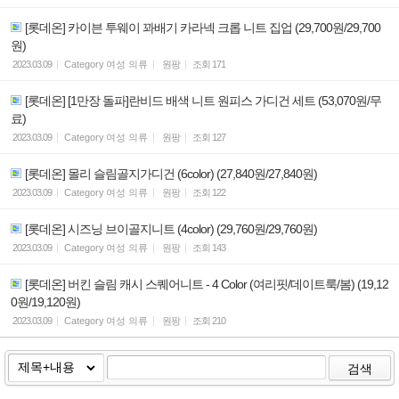
[롯데온] 카이븐 투웨이 꽈배기 카라넥 크롭 니트 집업 (29,700원/29,700
원)
2023.03.09
Category
여성 의류
원팡
조회
171
[롯데온] [1만장 돌파]란비드 배색 니트 원피스 가디건 세트 (53,070원/무
료)
2023.03.09
Category
여성 의류
원팡
조회
127
[롯데온] 몰리 슬림골지가디건 (6color) (27,840원/27,840원)
2023.03.09
Category
여성 의류
원팡
조회
122
[롯데온] 시즈닝 브이골지니트 (4color) (29,760원/29,760원)
2023.03.09
Category
여성 의류
원팡
조회
143
[롯데온] 버킨 슬림 캐시 스퀘어니트 - 4 Color (여리핏/데이트룩/봄) (19,12
0원/19,120원)
2023.03.09
Category
여성 의류
원팡
조회
210
검색