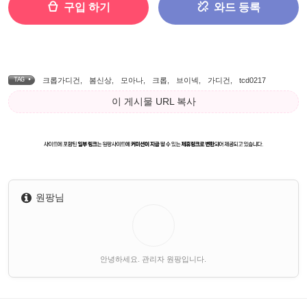
구입 하기
와드 등록
TAG •
크롭가디건
,
봄신상
,
모아나
,
크롭
,
브이넥
,
가디건
,
tcd0217
이 게시물 URL 복사
원팡님
안녕하세요. 관리자 원팡입니다.