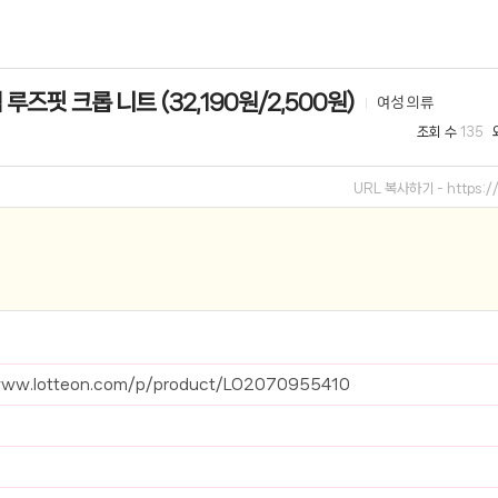
선 이어폰 러닝
- 원팡
루즈핏 크롭 니트 (32,190원/2,500원)
여성 의류
0hz
- 원팡
조회 수
135
팡
콜라(L)+프렌치프라이(L)
- 원팡
URL 복사하기 -
https:
어 오리지널 KMW23551 KWW23552
- 원팡
 호텔 조식 왕복픽업 까지
- 원팡
+우삼겹 등
- 원팡
이젠 7000 시리즈 지포스 RTX 4060 FA607PV-QT076
- 원팡
www.lotteon.com/p/product/LO2070955410
치
- 원팡