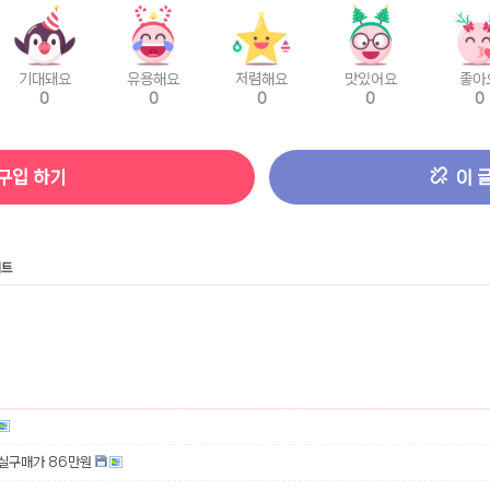
기대돼요
유용해요
저렴해요
맛있어요
좋아
0
0
0
0
0
구입 하기
이 
니트
 실구매가 86만원