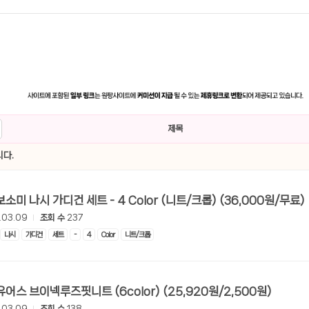
제목
다.
[롯데온] 보소미 나시 가디건 세트 - 4 Color (니트/크롭) (36,000원/무료)
.03.09
조회 수
237
나시
가디건
세트
-
4
Color
니트/크롭
[롯데온] 유어스 브이넥루즈핏니트 (6color) (25,920원/2,500원)
.03.09
조회 수
138