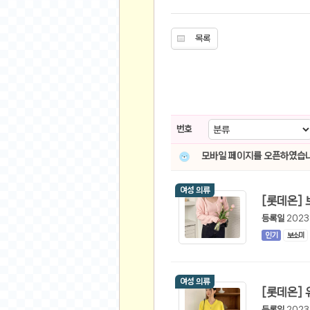
유머
목록
베스트 유머
유머 게시판
스포츠
축구
번호
야구
모바일 페이지를 오픈하였습니
농구
골프
여성 의류
낚시
자전거
등록일
2023
당구
인기
보소미
볼링
수영
여성 의류
스키&보드
등록일
2023