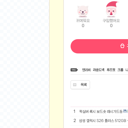
비트소닉(Bitsonic)
후오비(Huobi)
귀여워요
구입했어요
지렁이 게임
0
0
고팍스(GoPax)
커뮤니티
자유 게시판
가상 화폐
스폐셜 게시판
앤리비
라운드넥
루즈핏
크롭
심리 테스트
집 꾸미기
목록
지식 노하우
반려 동물
애니메이션
1
퀵실버 록시 보드숏 래시가드등
자취 게시판
2
삼성 갤럭시 S26 플러스 512GB
리그오브레전드