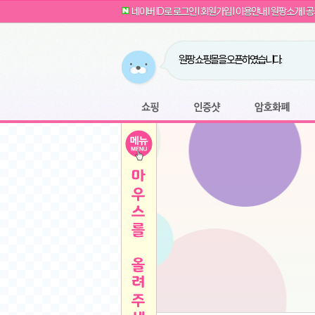
G전자 2024 그램17 17ZD90SU-GX56K 
귀여운 토끼 팡이 이모티콘 출시 안내
네이버 ID로 로그인
l
회원가입
l
이용안내
l
원팡소개
l
공
카누 캡슐커피 돌체구스토 호환 캡슐 6종 48
툴리 비트코인 방송 단톡방 링크
농협안심한우 암소 1등급 이상 등심 1kg
- 원팡
당도선별과 고당도 제주 레드향 1.5kg 소과 외
원팡 쇼핑몰을 오픈하였습니다.
버거킹 불고기와퍼+콜라R+너겟킹4조각
- 원
원팡사이트는 웹 마이닝을 진행하지 않습
디센느 태블릿 거치대 침대 스텐드
- 원팡
전자여자 친구 기능을 도입하였습니다.
*1
마타스튜디오 T1 태블릿 침대 거치대 스텐드
-
쇼핑
인증샷
암호화폐
Sobergo 스마트 윈도우 로봇 청소기 3세대 
툴리 도네이션 전자여친 + 후원하기
*2
잠실 롯데월드 어드벤처 자유 이용권
- 원팡
모바일 페이지를 오픈하였습니다.
아메리칸스탠다드 아쿠아2 비데 IPX7 방수 
방수 비데 FULL스텐노즐 IPX5 방수형 전자
스티커 기능을 새롭게 오픈 하였습니다.
*1
단
QCY Crossky C50 오픈 이어 블루투스 이
여러분의 프라이버시를 지켜드립니다! 익
축
MUCAI 휴대용 14인치 포터블 디스플레이
- 
픈
원팡 오픈 기념! 문화상품권 증정 이벤트
HISENSE 4K UHD QLED 85인치 85Q6
키
LG전자 울트라PC 15U50T-GR3CK
- 원팡
/
짜파게티 10봉
- 원팡
돌체구스토 커피머신 지니오S +머그325ml+
빠
김해 롯데 워터파크 하이3 종일권
- 원팡