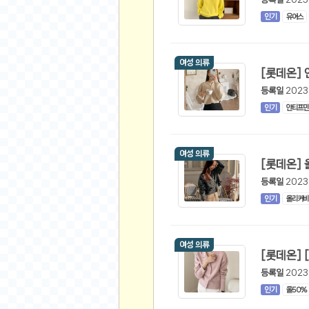
스쿠버 다이빙
인기
유어스
윈드서핑&서핑
연예인
여성 의류
가수
배우
등록일
2023
인기
안티프민
드라마
영화
해외 가수
여성 의류
해외 배우
등록일
2023
미용
인기
올리커비
뷰티
화장품
여성 의류
패션
등록일
2023
네일아트
인기
울50%
다이어트