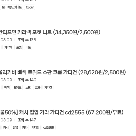
브이넥루즈핏니트
6color
[롯데온] 안티프민 카라넥 포켓 니트 (34,350원/2,500원)
.03.09
조회 수
138
카라넥
포켓
니트
[롯데온] 올리커비 배색 트위드 스판 크롭 가디건 (28,620원/2,500원)
.03.09
조회 수
149
배색
트위드
스판
크롭
가디건
[롯데온] [울50%] 캐시 집업 카라 가디건 cd2555 (67,200원/무료)
.03.09
조회 수
147
캐시
집업
카라
가디건
cd2555