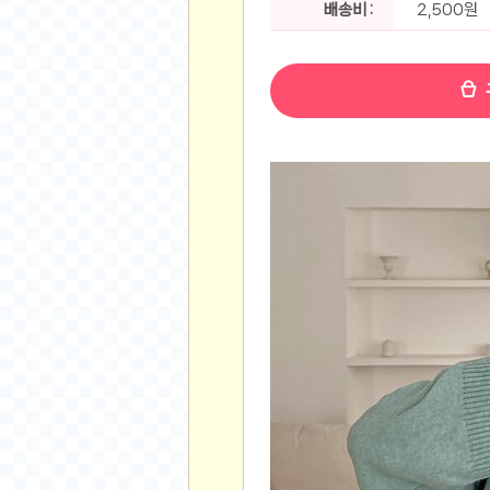
배송비 :
2,500원
공지사항
알리 15.6 인치 터치 스크린 휴대용 포터블 모니
하이트 제로 0.00, 350ml, 24캔
- 원팡
R
경조사용 검정색 사계절 스판 정장 수트
- 원팡
랜덤 글 보기
원할머니 명품 육개장 600g 10팩
- 원팡
BEELINK 비링크 EQR6 ADM R7-7735
수박바 제로 스크류바 제로 죠스바 제로 각 10
AJAZZ AK35I V3 무선 기계식 키보드 멀티 
쇼핑
부르르 제로콜라, 190ml, 30개
- 원팡
삼성전자 삼성 갤럭시 핏3 Fit3
- 원팡
알뜰 쇼핑
해외쇼핑
패션 의류
특가 휴대폰
오프라인 특가
인증샷
맛집 인증샷