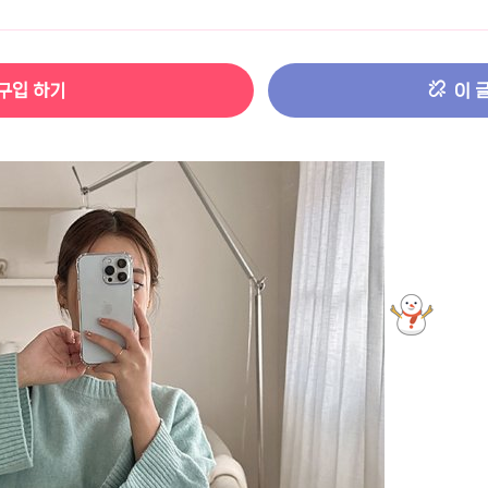
터 ADS-IPS FHD
- 원팡
구입 하기
이 
HS 미니PC 컴퓨터 베어본
- 원팡
[ 1 ]
개씩 30개
- 원팡
노브 104키 풀배열
- 원팡