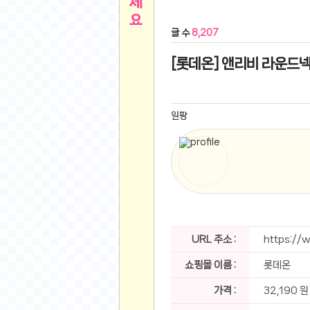
른
용인 캐리비안베이 워터파크 이용권
- 원팡
글 수
8,207
아디제로 보스턴 12 JQ2552 러닝화
- 원팡
메
QCY C30S 방수 오픈이어 블루투스 6.0 무
[롯데온] 앤리비 라운드넥 
뉴
LG전자 Full HD PC 모니터 24MS500 10
(버거킹) 와퍼+코카콜라(R)+21치즈스틱
- 원
1
버거킹 불고기와퍼주니어+콰치와퍼주니어+코카
원팡
알뜰 쇼핑
K2 씬에어 오리지널 25SS 역시즌 남여 씬에
스테비아 방울 토마토 2kg
- 원팡
2
발리 자유여행 꾸따 솔리아 르기안 5일 or 6일
해외쇼핑
인도모크샤 인센스스틱 400스틱
- 원팡
한우 우삼겹 1 kg
- 원팡
3
산더미 소고기 등심세트 1kg 토시+부채+갈비
맛집 인증샷
에이수스 2024 TUF 게이밍 A16 라이젠9 라
URL 주소 :
https://
B
필터 없는 트레비 방수비데 UB-1000 자가설
쇼핑몰 이름 :
롯데온
베스트 유머
SD 카드 EMMC 연결 pcb 선
- 원팡
암바사 제로 345ml, 24개
- 원팡
가격 :
32,190 원
N
빨간 사과 5kg (24-26과내외)
- 원팡