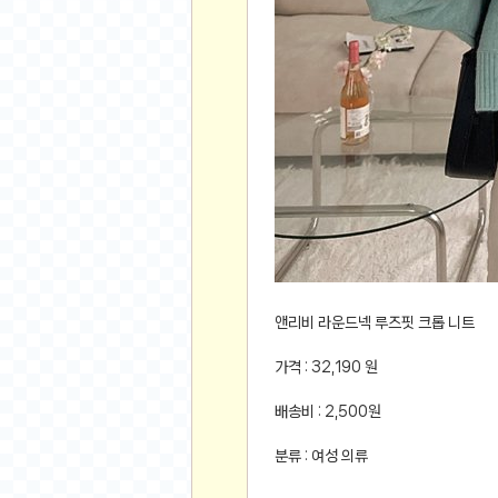
먹거리 인증샷
쇼핑 인증샷
그림 인증샷
뽑기 인증샷
여행 인증샷
디지털 기기 인증샷
소프트웨어 인증샷
공연 인증샷
요리 인증샷
신차 인증샷
앤리비 라운드넥 루즈핏 크롭 니트
암호화폐
암호화폐
가격 : 32,190 원
코인원(Coinone)
배송비 : 2,500원
바이낸스(Binance)
바이비트(Bybit)
분류 : 여성 의류
비트멕스(BitMex)