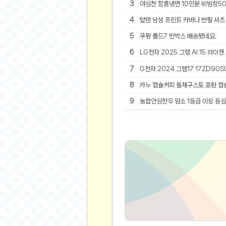
3
오버워치
야심찬 함흥냉면 10인분 비빔장5
재테크
4
탑텐 남성 프린트 카바나 반팔 셔츠 
요청 게시판
5
쿠팡 폴드7 빈박스 배송됐네요.
공지사항
6
LG전자 2025 그램 AI 15 라이젠
주식
7
G전자 2024 그램17 17ZD90SU
스티커 환전소
8
카누 캡슐커피 돌체구스토 호환 캡
등업 안내
9
농협안심한우 암소 1등급 이상 등심 
원팡 홍보 이벤트
음악
익명
익명 게시판
고민 게시판
결정 장애
정치 토론
일기장
연애 게시판