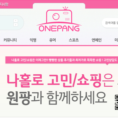
WIN11 16GB램
- 원팡
지사항
개입 골라담기
- 원팡
 로얄과
- 원팡
팡
니다.
*1
 원팡
커뮤니티
익명
유머
스포츠
연예인
미용
6.2cm 울트라 슬림/5600PA 흡입/인터랙티브/한국어 어댑터 및 사용 설명서
- 원팡
필터없는 직수형 건조기능 있음
- 원팡
식비데 코나에코홈 CONA-3000
- 원팡
어폰
- 원팡
명기능 오
원팡
N
- 원팡
쿠션담요+텀블러400ml
- 원팡