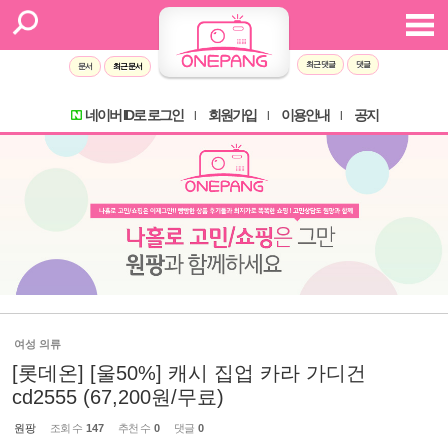
최근 댓글
댓글
문서
최근 문서
네이버 ID로 로그인
회원가입
이용안내
공지
l
l
l
여성 의류
[롯데온] [울50%] 캐시 집업 카라 가디건
cd2555 (67,200원/무료)
원팡
조회 수
147
추천 수
0
댓글
0