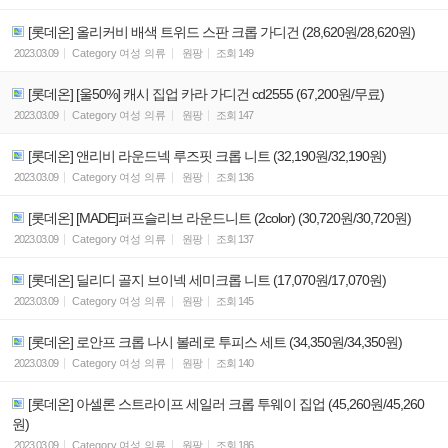
[롯데온] 올리커비 배색 트위드 스판 크롭 가디건 (28,620원/28,620원)
2023.03.09
Category
여성 의류
원팡
조회
149
[롯데온] [울50%] 캐시 집업 카라 가디건 cd2555 (67,200원/무료)
2023.03.09
Category
여성 의류
원팡
조회
147
[롯데온] 앤리비 라운드넥 루즈핏 크롭 니트 (32,190원/32,190원)
2023.03.09
Category
여성 의류
원팡
조회
136
[롯데온] [MADE]퍼프슬리브 라운드니트 (2color) (30,720원/30,720원)
2023.03.09
Category
여성 의류
원팡
조회
137
[롯데온] 딜리디 골지 브이넥 세미크롭 니트 (17,070원/17,070원)
2023.03.09
Category
여성 의류
원팡
조회
145
[롯데온] 로안프 크롭 나시 볼레로 투피스 세트 (34,350원/34,350원)
2023.03.09
Category
여성 의류
원팡
조회
140
[롯데온] 아셀론 스트라이프 세일러 크롭 투웨이 집업 (45,260원/45,260
원)
2023.03.09
Category
여성 의류
원팡
조회
186