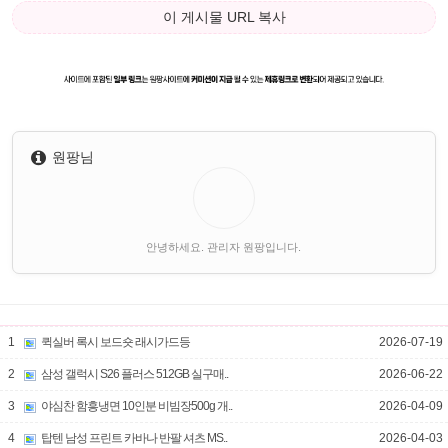
이 게시물 URL 복사
원팡님
안녕하세요. 관리자 원팡입니다.
1
퀵실버 록시 보드숏 래시가드등
2026-07-19
2
삼성 갤럭시 S26 플러스 512GB 실구매..
2026-06-22
3
야심찬 함흥냉면 10인분 비빔장500g 개..
2026-04-09
4
탑텐 남성 프린트 카바나 반팔 셔츠 MS..
2026-04-03