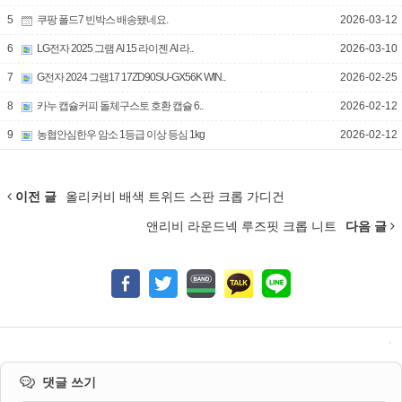
5
쿠팡 폴드7 빈박스 배송됐네요.
2026-03-12
6
LG전자 2025 그램 AI 15 라이젠 AI 라..
2026-03-10
7
G전자 2024 그램17 17ZD90SU-GX56K WIN..
2026-02-25
8
카누 캡슐커피 돌체구스토 호환 캡슐 6..
2026-02-12
9
농협안심한우 암소 1등급 이상 등심 1kg
2026-02-12
이전 글
올리커비 배색 트위드 스판 크롭 가디건
앤리비 라운드넥 루즈핏 크롭 니트
다음 글
댓글 쓰기