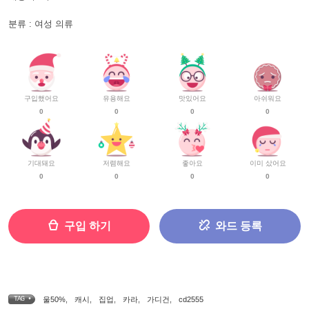
분류 : 여성 의류
구입했어요
유용해요
맛있어요
아쉬워요
0
0
0
0
기대돼요
저렴해요
좋아요
이미 샀어요
0
0
0
0
구입 하기
와드 등록
TAG •
울50%
,
캐시
,
집업
,
카라
,
가디건
,
cd2555