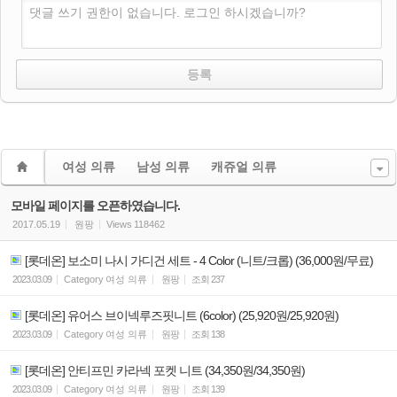
댓글 쓰기 권한이 없습니다. 로그인 하시겠습니까?
여성 의류
남성 의류
캐쥬얼 의류
모바일 페이지를 오픈하였습니다.
2017.05.19
원팡
Views
118462
[롯데온] 보소미 나시 가디건 세트 - 4 Color (니트/크롭) (36,000원/무료)
2023.03.09
Category
여성 의류
원팡
조회
237
[롯데온] 유어스 브이넥루즈핏니트 (6color) (25,920원/25,920원)
2023.03.09
Category
여성 의류
원팡
조회
138
[롯데온] 안티프민 카라넥 포켓 니트 (34,350원/34,350원)
2023.03.09
Category
여성 의류
원팡
조회
139