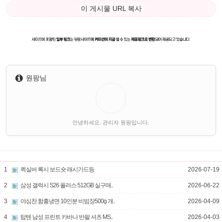
이 게시물 URL 복사
원팡님
안녕하세요. 관리자 원팡입니다.
1
퀵실버 록시 보드숏 래시가드등
2026-07-19
2
삼성 갤럭시 S26 플러스 512GB 실구매..
2026-06-22
3
야심찬 함흥냉면 10인분 비빔장500g 개..
2026-04-09
4
탑텐 남성 프린트 카바나 반팔 셔츠 MS..
2026-04-03