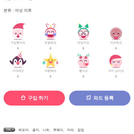
분류 : 여성 의류
구입했어요
유용해요
맛있어요
아쉬워요
0
0
0
0
기대돼요
저렴해요
좋아요
이미 샀어요
0
0
0
0
구입 하기
와드 등록
TAG •
레포아
,
골지
,
니트
,
투웨이
,
카라
,
집업