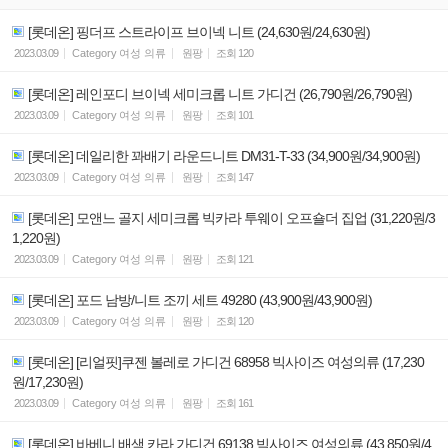
[롯데온] 핑더프 스트라이프 브이넥 니트 (24,630원/24,630원)
2023.03.09
Category
여성 의류
원팡
조회
120
[롯데온] 레인포디 브이넥 세미크롭 니트 가디건 (26,790원/26,790원)
2023.03.09
Category
여성 의류
원팡
조회
101
[롯데온] 데일리한 꽈배기 라운드니트 DM31-T-33 (34,900원/34,900원)
2023.03.09
Category
여성 의류
원팡
조회
147
[롯데온] 모앤느 골지 세미크롭 빅카라 투웨이 오프숄더 집업 (31,220원/3
1,220원)
2023.03.09
Category
여성 의류
원팡
조회
121
[롯데온] 포드 남방/니트 조끼 세트 49280 (43,900원/43,900원)
2023.03.09
Category
여성 의류
원팡
조회
120
[롯데온] [리얼핏]쿠젠 볼레로 가디건 68958 빅사이즈 여성의류 (17,230
원/17,230원)
2023.03.09
Category
여성 의류
원팡
조회
161
[롯데온] 바베니 배색 카라 가디건 69138 빅사이즈 여성의류 (43,850원/4