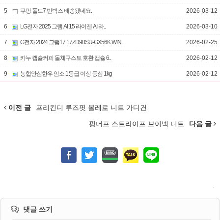
5
쿠팡 폴드7 빈박스 배송됐네요.
2026-03-12
6
LG전자 2025 그램 AI 15 라이젠 AI 라..
2026-03-10
7
G전자 2024 그램17 17ZD90SU-GX56K WIN..
2026-02-25
8
카누 캡슐커피 돌체구스토 호환 캡슐 6..
2026-02-12
9
농협안심한우 암소 1등급 이상 등심 1kg
2026-02-12
이전 글
프리킨디 루즈핏 볼레로 니트 가디건
핑더프 스트라이프 브이넥 니트
다음 글
댓글 쓰기