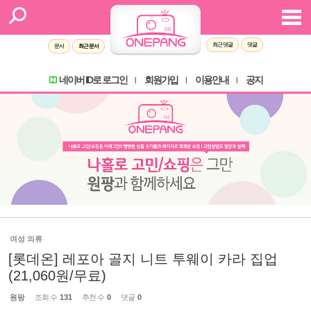
최근 댓글
댓글
문서
최근 문서
네이버 ID로 로그인
회원가입
이용안내
공지
l
l
l
여성 의류
[롯데온] 레포아 골지 니트 투웨이 카라 집업
(21,060원/무료)
원팡
조회 수
131
추천 수
0
댓글
0