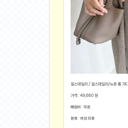
먹거리 인증샷
쇼핑 인증샷
그림 인증샷
뽑기 인증샷
여행 인증샷
디지털 기기 인증샷
소프트웨어 인증샷
공연 인증샷
요리 인증샷
신차 인증샷
암호화폐
걸스데일리 / 걸스데일리/뉴온 롱 가
암호화폐
가격 : 49,660 원
코인원(Coinone)
배송비 : 무료
바이낸스(Binance)
바이비트(Bybit)
분류 : 여성 의류
비트멕스(BitMex)