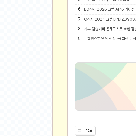
6
LG전자 2025 그램 AI 15 라이젠
유머
7
G전자 2024 그램17 17ZD90SU
베스트 유머
8
카누 캡슐커피 돌체구스토 호환 캡
유머 게시판
9
농협안심한우 암소 1등급 이상 등심 
스포츠
축구
야구
농구
골프
낚시
자전거
당구
볼링
수영
스키&보드
목록