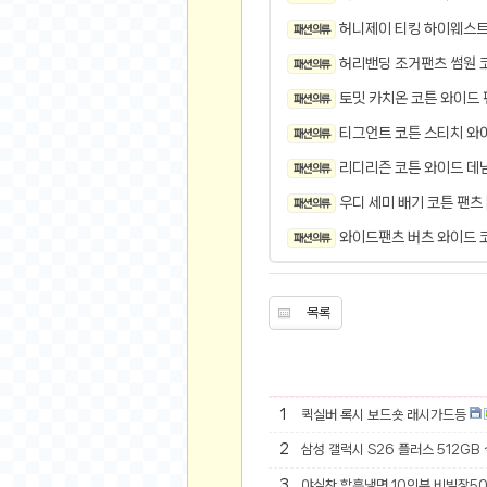
오버워치
허니제이 티킹 하이웨스트
패션 의류
재테크
허리밴딩 조거팬츠 썸원 코
패션 의류
요청 게시판
토밋 카치온 코튼 와이드 팬
공지사항
패션 의류
주식
티그언트 코튼 스티치 와
패션 의류
스티커 환전소
리디리즌 코튼 와이드 데
패션 의류
등업 안내
우디 세미 배기 코튼 팬츠
패션 의류
원팡 홍보 이벤트
와이드팬츠 버츠 와이드 코
패션 의류
음악
익명
목록
익명 게시판
고민 게시판
결정 장애
1
퀵실버 록시 보드숏 래시가드등
정치 토론
2
삼성 갤럭시 S26 플러스 512GB
일기장
연애 게시판
3
야심찬 함흥냉면 10인분 비빔장5