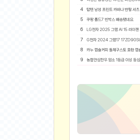
4
탑텐 남성 프린트 카바나 반팔 셔츠 
유머
5
쿠팡 폴드7 빈박스 배송됐네요.
베스트 유머
6
LG전자 2025 그램 AI 15 라이젠
유머 게시판
7
G전자 2024 그램17 17ZD90SU
스포츠
8
카누 캡슐커피 돌체구스토 호환 캡
축구
9
농협안심한우 암소 1등급 이상 등심 
야구
농구
골프
낚시
자전거
당구
볼링
수영
스키&보드