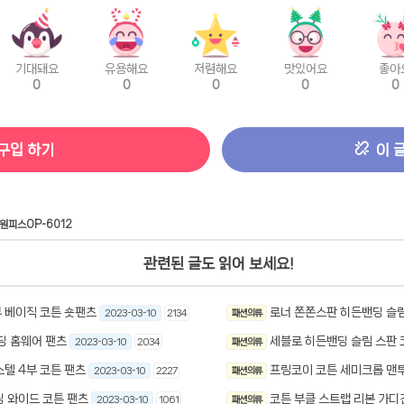
기대돼요
유용해요
저렴해요
맛있어요
좋아
0
0
0
0
0
구입 하기
이 
원피스OP-6012
관련된 글도 읽어 보세요!
부 베이직 코튼 숏팬츠
로너 쫀쫀스판 히든밴딩 슬림
2023-03-10
2134
패션 의류
딩 홈웨어 팬츠
세블로 히든밴딩 슬림 스판 
2023-03-10
2034
패션 의류
텔 4부 코튼 팬츠
프링코이 코튼 세미크롭 맨
2023-03-10
2227
패션 의류
딩 와이드 코튼 팬츠
코튼 부클 스트랩 리본 가디건
2023-03-10
1061
패션 의류