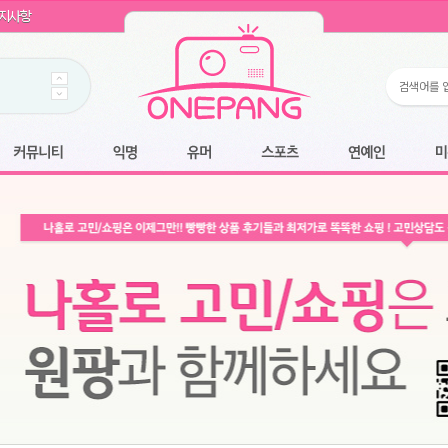
WIN11 16GB램
- 원팡
지사항
개입 골라담기
- 원팡
 로얄과
- 원팡
팡
니다.
*1
 원팡
커뮤니티
익명
유머
스포츠
연예인
미용
6.2cm 울트라 슬림/5600PA 흡입/인터랙티브/한국어 어댑터 및 사용 설명서
- 원팡
필터없는 직수형 건조기능 있음
- 원팡
식비데 코나에코홈 CONA-3000
- 원팡
어폰
- 원팡
명기능 오
원팡
N
- 원팡
쿠션담요+텀블러400ml
- 원팡