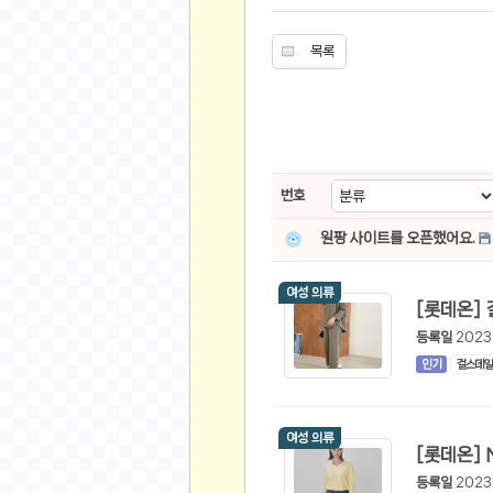
스쿠버 다이빙
윈드서핑&서핑
목록
연예인
가수
배우
드라마
번호
영화
해외 가수
원팡 사이트를 오픈했어요.
해외 배우
여성 의류
미용
등록일
2023
뷰티
인기
걸스데일
화장품
패션
여성 의류
네일아트
다이어트
등록일
2023