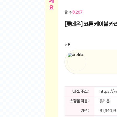
른
용인 캐리비안베이 워터파크 이용권
- 원팡
글 수
8,207
아디제로 보스턴 12 JQ2552 러닝화
- 원팡
메
QCY C30S 방수 오픈이어 블루투스 6.0 무
[롯데온] 코튼 케이블 카라넥
뉴
LG전자 Full HD PC 모니터 24MS500 10
(버거킹) 와퍼+코카콜라(R)+21치즈스틱
- 원
1
버거킹 불고기와퍼주니어+콰치와퍼주니어+코카
원팡
알뜰 쇼핑
K2 씬에어 오리지널 25SS 역시즌 남여 씬에
스테비아 방울 토마토 2kg
- 원팡
2
발리 자유여행 꾸따 솔리아 르기안 5일 or 6일
해외쇼핑
인도모크샤 인센스스틱 400스틱
- 원팡
한우 우삼겹 1 kg
- 원팡
3
산더미 소고기 등심세트 1kg 토시+부채+갈비
맛집 인증샷
에이수스 2024 TUF 게이밍 A16 라이젠9 라
URL 주소 :
https://
B
필터 없는 트레비 방수비데 UB-1000 자가설
쇼핑몰 이름 :
롯데온
베스트 유머
SD 카드 EMMC 연결 pcb 선
- 원팡
암바사 제로 345ml, 24개
- 원팡
가격 :
81,340 원
N
빨간 사과 5kg (24-26과내외)
- 원팡