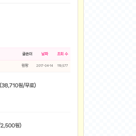
글쓴이
날짜
조회 수
원팡
2017-04-14
119,577
[롯데온] 걸스데일리 / 걸스데일리/자코드 후드 세트/후드맨투맨/와이드팬츠 (38,710원/무료)
트(T-6583) (32,370원/2,500원)