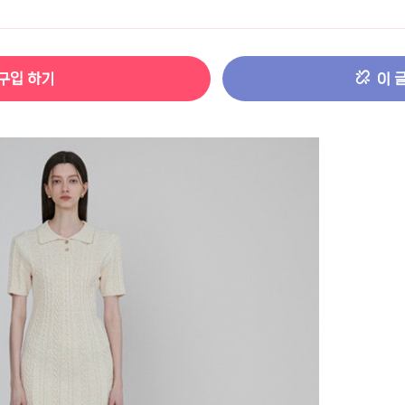
터 ADS-IPS FHD
- 원팡
구입 하기
이 
HS 미니PC 컴퓨터 베어본
- 원팡
[ 1 ]
개씩 30개
- 원팡
노브 104키 풀배열
- 원팡