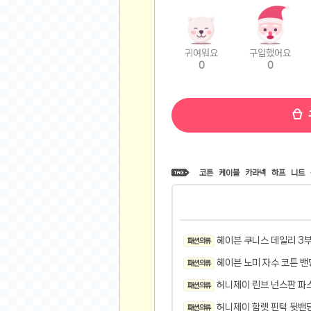
비트소닉(Bitsonic)
후오비(Huobi)
지렁이 게임
귀여워요
구입했어요
0
0
고팍스(GoPax)
커뮤니티
자유 게시판
가상 화폐
스폐셜 게시판
코튼
케이블
카라넥
하프
니트
심리 테스트
집 꾸미기
지식 노하우
반려 동물
헤이븐 쿠니스 데일리 3
패션 의류
애니메이션
헤이븐 노미 자수 코튼 밴
패션 의류
자취 게시판
허니제이 린브 넌스판 파스
패션 의류
리그오브레전드
허니제이 함렛 핀턱 뒷밴
패션 의류