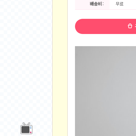
공지사항
배송비 :
무료
알리 15.6 인치 터치 스크린 휴대용 포터블 모니
하이트 제로 0.00, 350ml, 24캔
- 원팡
R
경조사용 검정색 사계절 스판 정장 수트
- 원팡
랜덤 글 보기
원할머니 명품 육개장 600g 10팩
- 원팡
BEELINK 비링크 EQR6 ADM R7-7735
수박바 제로 스크류바 제로 죠스바 제로 각 10
AJAZZ AK35I V3 무선 기계식 키보드 멀티 
쇼핑
부르르 제로콜라, 190ml, 30개
- 원팡
삼성전자 삼성 갤럭시 핏3 Fit3
- 원팡
알뜰 쇼핑
해외쇼핑
패션 의류
특가 휴대폰
오프라인 특가
인증샷
맛집 인증샷