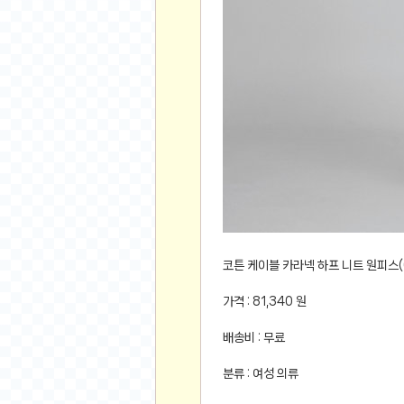
먹거리 인증샷
쇼핑 인증샷
그림 인증샷
뽑기 인증샷
여행 인증샷
디지털 기기 인증샷
소프트웨어 인증샷
공연 인증샷
요리 인증샷
신차 인증샷
암호화폐
코튼 케이블 카라넥 하프 니트 원피스(O
암호화폐
가격 : 81,340 원
코인원(Coinone)
배송비 : 무료
바이낸스(Binance)
바이비트(Bybit)
분류 : 여성 의류
비트멕스(BitMex)