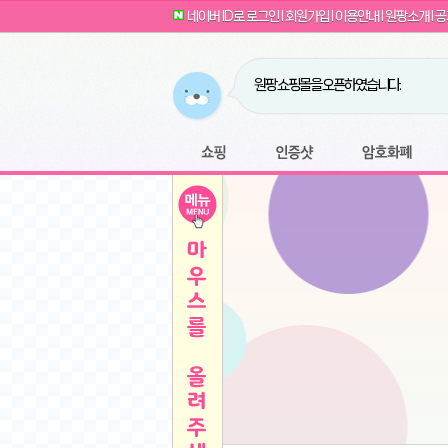
G전자 2024 그램17 17ZD90SU-GX56K 
귀여운 토끼 팡이 이모티콘 출시 안내
네이버 ID로 로그인
l
회원가입
l
이용안내
l
원팡소개
l
공
카누 캡슐커피 돌체구스토 호환 캡슐 6종 48
툴리 비트코인 방송 단톡방 링크
농협안심한우 암소 1등급 이상 등심 1kg
- 원팡
당도선별과 고당도 제주 레드향 1.5kg 소과 외
원팡 쇼핑몰을 오픈하였습니다.
버거킹 불고기와퍼+콜라R+너겟킹4조각
- 원
원팡사이트는 웹 마이닝을 진행하지 않습
디센느 태블릿 거치대 침대 스텐드
- 원팡
전자여자 친구 기능을 도입하였습니다.
*1
마타스튜디오 T1 태블릿 침대 거치대 스텐드
-
쇼핑
인증샷
암호화폐
Sobergo 스마트 윈도우 로봇 청소기 3세대 
툴리 도네이션 전자여친 + 후원하기
*2
잠실 롯데월드 어드벤처 자유 이용권
- 원팡
모바일 페이지를 오픈하였습니다.
아메리칸스탠다드 아쿠아2 비데 IPX7 방수 
방수 비데 FULL스텐노즐 IPX5 방수형 전자
스티커 기능을 새롭게 오픈 하였습니다.
*1
단
QCY Crossky C50 오픈 이어 블루투스 이
여러분의 프라이버시를 지켜드립니다! 익
축
MUCAI 휴대용 14인치 포터블 디스플레이
- 
픈
원팡 오픈 기념! 문화상품권 증정 이벤트
HISENSE 4K UHD QLED 85인치 85Q6
키
LG전자 울트라PC 15U50T-GR3CK
- 원팡
/
짜파게티 10봉
- 원팡
돌체구스토 커피머신 지니오S +머그325ml+
빠
김해 롯데 워터파크 하이3 종일권
- 원팡