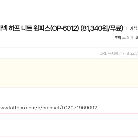
선 이어폰 러닝
- 원팡
 하프 니트 원피스(OP-6012) (81,340원/무료)
여성
0hz
- 원팡
조회 수
166
팡
콜라(L)+프렌치프라이(L)
- 원팡
URL 복사하기 -
https
어 오리지널 KMW23551 KWW23552
- 원팡
 호텔 조식 왕복픽업 까지
- 원팡
+우삼겹 등
- 원팡
이젠 7000 시리즈 지포스 RTX 4060 FA607PV-QT076
- 원팡
www.lotteon.com/p/product/LO2071969092
치
- 원팡