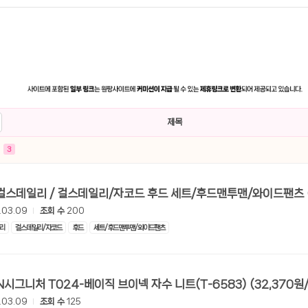
제목
3
.03.09
조회 수
200
리
걸스데일리/자코드
후드
세트/후드맨투맨/와이드팬츠
[롯데온] N시그니처 T024-베이직 브이넥 자수 니
.03.09
조회 수
125