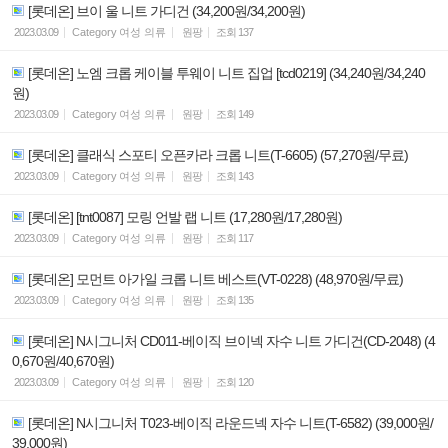
[롯데온] 브이 울 니트 가디건 (34,200원/34,200원)
2023.03.09
Category
여성 의류
원팡
조회
137
[롯데온] 노엠 크롭 케이블 투웨이 니트 집업 [tcd0219] (34,240원/34,240
원)
2023.03.09
Category
여성 의류
원팡
조회
149
[롯데온] 클래식 스포티 오픈카라 크롭 니트(T-6605) (57,270원/무료)
2023.03.09
Category
여성 의류
원팡
조회
143
[롯데온] [tnt0087] 모링 언발 랩 니트 (17,280원/17,280원)
2023.03.09
Category
여성 의류
원팡
조회
117
[롯데온] 모먼트 아가일 크롭 니트 베스트(VT-0228) (48,970원/무료)
2023.03.09
Category
여성 의류
원팡
조회
135
[롯데온] N시그니처 CD011-베이직 브이넥 자수 니트 가디건(CD-2048) (4
0,670원/40,670원)
2023.03.09
Category
여성 의류
원팡
조회
120
[롯데온] N시그니처 T023-베이직 라운드넥 자수 니트(T-6582) (39,000원/
39,000원)