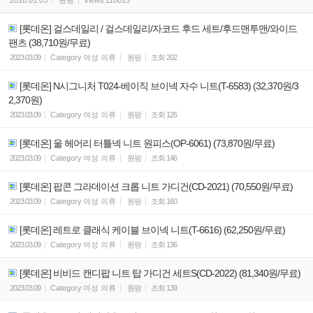
[롯데온] 걸스데일리 / 걸스데일리/자코드 후드 세트/후드맨투맨/와이드
팬츠 (38,710원/무료)
2023.03.09
Category
여성 의류
원팡
조회
202
[롯데온] N시그니처 T024-베이직 브이넥 자수 니트(T-6583) (32,370원/3
2,370원)
2023.03.09
Category
여성 의류
원팡
조회
125
[롯데온] 울 헤어리 터틀넥 니트 원피스(OP-6061) (73,870원/무료)
2023.03.09
Category
여성 의류
원팡
조회
146
[롯데온] 팝콘 그라데이션 크롭 니트 가디건(CD-2021) (70,550원/무료)
2023.03.09
Category
여성 의류
원팡
조회
160
[롯데온] 레트로 클래식 케이블 브이넥 니트(T-6616) (62,250원/무료)
2023.03.09
Category
여성 의류
원팡
조회
136
[롯데온] 비비드 캔디팝 니트 탑 가디건 세트S(CD-2022) (81,340원/무료)
2023.03.09
Category
여성 의류
원팡
조회
139