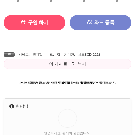
0
0
0
0
구입 하기
와드 등록
TAG •
비비드
,
캔디팝
,
니트
,
탑
,
가디건
,
세트SCD-2022
이 게시물 URL 복사
원팡님
안녕하세요. 관리자 원팡입니다.