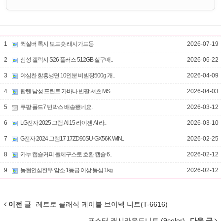
1
퀵실버 록시 보드숏 래시가드등
2026-07-19
2
삼성 갤럭시 S26 플러스 512GB 실구매..
2026-06-22
3
야심찬 함흥냉면 10인분 비빔장500g 개..
2026-04-09
4
탑텐 남성 프린트 카바나 반팔 셔츠 MS..
2026-04-03
5
쿠팡 폴드7 빈박스 배송됐네요.
2026-03-12
6
LG전자 2025 그램 AI 15 라이젠 AI 라..
2026-03-10
7
G전자 2024 그램17 17ZD90SU-GX56K WIN..
2026-02-25
8
카누 캡슐커피 돌체구스토 호환 캡슐 6..
2026-02-12
9
농협안심한우 암소 1등급 이상 등심 1kg
2026-02-12
이전 글
레트로 클래식 케이블 브이넥 니트(T-6616)
포스터 캐시라운드니트 (9color)
다음 글