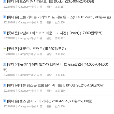
[롯데온] 포스터 캐시라운드니트 (9color) (23,040원/23,040원)
2023.03.09
Category
여성 의류
원팡
조회
137
[롯데온] 코튼 케이블 카라넥 하프 니트 원피스(OP-6012) (81,340원/무료)
2023.03.09
Category
여성 의류
원팡
조회
166
[롯데온] 박남매 / 비스코스 라운드 가디건 (10color) (17,660원/무료)
2023.03.09
Category
여성 의류
원팡
조회
117
[롯데온] 에룬드니트팬츠 (15,920원/무료)
2023.03.09
Category
여성 의류
원팡
조회
112
[롯데온] [울함유] 레미 알파카 브이넥 니트 knit nt3924 (44,000원/44,000
원)
2023.03.09
Category
여성 의류
원팡
조회
136
[롯데온] 베튼 램스울 크롭 브이넥 니트 [tnt0408] (26,240원/26,240원)
2023.03.09
Category
여성 의류
원팡
조회
160
[롯데온] 셀즈 골지 카라 가디건 cd1642 (25,600원/25,600원)
2023.03.09
Category
여성 의류
원팡
조회
136