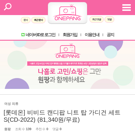
최근 댓글
댓글
문서
최근 문서
네이버 ID로 로그인
회원가입
이용안내
공지
l
l
l
여성 의류
[롯데온] 비비드 캔디팝 니트 탑 가디건 세트
S(CD-2022) (81,340원/무료)
원팡
조회 수
139
추천 수
0
댓글
0