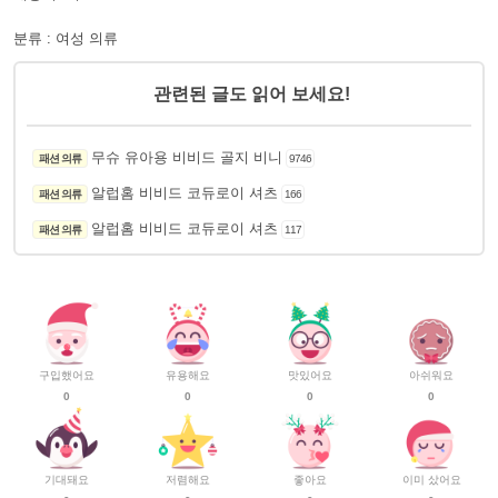
분류 : 여성 의류
관련된 글도 읽어 보세요!
무슈 유아용 비비드 골지 비니
패션 의류
9746
알럽홈 비비드 코듀로이 셔츠
패션 의류
166
알럽홈 비비드 코듀로이 셔츠
패션 의류
117
구입했어요
유용해요
맛있어요
아쉬워요
0
0
0
0
기대돼요
저렴해요
좋아요
이미 샀어요