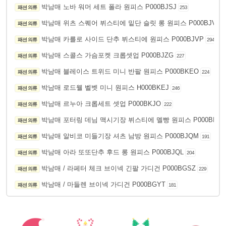
박남매 노바 워머 세트 폴라 원피스 P000BJSJ
패션 의류
253
박남매 위츠 스퀘어 뷔스티에 밑단 슬릿 롱 원피스 P000BJVQ
패션 의류
박남매 카를로 사이드 단추 뷔스티에 원피스 P000BJVP
패션 의류
294
박남매 스콜스 가슴포켓 크롭셋업 P000BJZG
패션 의류
227
박남매 블레이스 트위드 미니 반팔 원피스 P000BKEO
패션 의류
224
박남매 로드웰 벨벳 미니 원피스 H000BKEJ
패션 의류
246
박남매 르누아 크롭세트 셋업 P000BKJO
패션 의류
222
박남매 포터링 데님 맥시기장 뷔스티에 멜빵 원피스 P000BIVD
패션 의류
박남매 알비코 미들기장 셔츠 남방 원피스 P000BJQM
패션 의류
191
박남매 아라 또또단추 후드 롱 원피스 P000BJQL
패션 의류
204
박남매 / 라페터 체크 브이넥 긴팔 가디건 P000BGSZ
패션 의류
229
박남매 / 마들렌 브이넥 가디건 P000BGYT
패션 의류
181