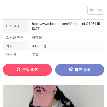
https://www.lotteon.com/p/product/LO196445
URL 주소
5675
쇼핑몰 이름
롯데온
가격
30,890 원
배송비
무료
구입 하기
와드 등록