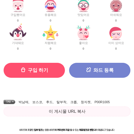
구입했어요
유용해요
맛있어요
아쉬워요
0
0
0
0
기대돼요
저렴해요
좋아요
이미 샀어요
0
0
0
0
구입 하기
와드 등록
TAG •
박남매
,
보스코
,
후드
,
탈부착
,
크롭
,
청자켓
,
P00R1005
이 게시물 URL 복사