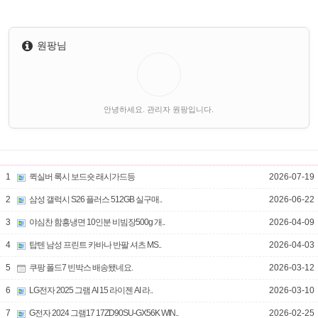
원팡님
안녕하세요. 관리자 원팡입니다.
1
퀵실버 록시 보드숏 래시가드등
2026-07-19
2
삼성 갤럭시 S26 플러스 512GB 실구매..
2026-06-22
3
야심찬 함흥냉면 10인분 비빔장500g 개..
2026-04-09
4
탑텐 남성 프린트 카바나 반팔 셔츠 MS..
2026-04-03
5
쿠팡 폴드7 빈박스 배송됐네요.
2026-03-12
6
LG전자 2025 그램 AI 15 라이젠 AI 라..
2026-03-10
7
G전자 2024 그램17 17ZD90SU-GX56K WIN..
2026-02-25