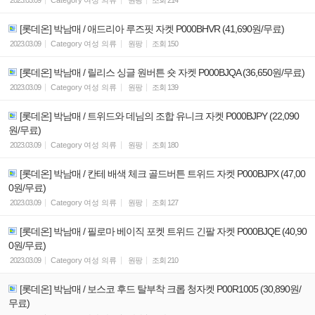
[롯데온] 박남매 / 애드리아 루즈핏 자켓 P000BHVR (41,690원/무료)
2023.03.09
Category
여성 의류
원팡
조회
150
[롯데온] 박남매 / 릴리스 싱글 원버튼 숏 자켓 P000BJQA (36,650원/무료)
2023.03.09
Category
여성 의류
원팡
조회
139
[롯데온] 박남매 / 트위드와 데님의 조합 유니크 자켓 P000BJPY (22,090
원/무료)
2023.03.09
Category
여성 의류
원팡
조회
180
[롯데온] 박남매 / 칸테 배색 체크 골드버튼 트위드 자켓 P000BJPX (47,00
0원/무료)
2023.03.09
Category
여성 의류
원팡
조회
127
[롯데온] 박남매 / 필로마 베이직 포켓 트위드 긴팔 자켓 P000BJQE (40,90
0원/무료)
2023.03.09
Category
여성 의류
원팡
조회
210
[롯데온] 박남매 / 보스코 후드 탈부착 크롭 청자켓 P00R1005 (30,890원/
무료)