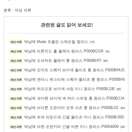
분류 : 여성 의류
관련된 글도 읽어 보세요!
박남매 Made 포플린 소매프릴 원피스
패션 의류
278
박남매 피톤치드 훌 플레어 원피스 P000BGSR
패션 의류
291
박남매 오브하트 플레어 롱 원피스 P000BHTI
패션 의류
300
박남매 오마츠 스퀘어 브이넥 플리츠 롱 원피스 P000BHUS
패션 의류
296
박남매 엔터니 뷔스티에 스퀘어 플리츠 롱 원피스 P000BHVG
패션 의류
2
박남매 하프오픈 브이넥 셔링 미니 원피스 P000BJJB
패션 의류
300
박남매 코미헨 브이넥 넥 허리 스트링 롱 원피스 P000BJJA
패션 의류
306
박남매 브아론 오픈카라 포켓 셔츠 롱 원피스 P000BJIZ
패션 의류
304
박남매 르케 라운드넥 긴팔 플리츠 미니 원피스 P000BJRD
패션 의류
259
박남매 브렌 오픈카라 긴팔 버튼 미니 원피스 P0054009
패션 의류
288