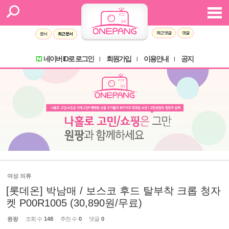
최근 댓글
댓글
문서
최근 문서
네이버 ID로 로그인
회원가입
이용안내
공지
l
l
l
여성 의류
[롯데온] 박남매 / 보스코 후드 탈부착 크롭 청자
켓 P00R1005 (30,890원/무료)
원팡
조회 수
148
추천 수
0
댓글
0