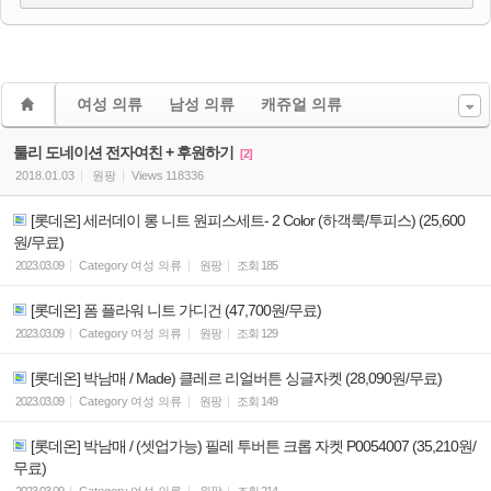
여성 의류
남성 의류
캐쥬얼 의류
툴리 도네이션 전자여친 + 후원하기
[2]
2018.01.03
원팡
Views
118336
[롯데온] 세러데이 롱 니트 원피스세트- 2 Color (하객룩/투피스) (25,600
원/무료)
2023.03.09
Category
여성 의류
원팡
조회
185
[롯데온] 폼 플라워 니트 가디건 (47,700원/무료)
2023.03.09
Category
여성 의류
원팡
조회
129
[롯데온] 박남매 / Made) 클레르 리얼버튼 싱글자켓 (28,090원/무료)
2023.03.09
Category
여성 의류
원팡
조회
149
[롯데온] 박남매 / (셋업가능) 필레 투버튼 크롭 자켓 P0054007 (35,210원/
무료)
2023.03.09
Category
여성 의류
원팡
조회
214