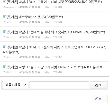
[롯데온] 박남매 / 리카 모헤어 노카라 자켓 P000BKAS (46,010원/무료)
2023.03.09
Category
여성 의류
원팡
조회
159
[롯데온] 메르무어숏자켓 (23,920원/무료)
2023.03.09
Category
여성 의류
원팡
조회
130
[롯데온] 박남매 / 몬테로 클래식 체크 숏자켓 P000BKBE (39,530원/무료)
2023.03.09
Category
여성 의류
원팡
조회
140
[롯데온] 박남매 / 비데이 라운드넥 자켓 스커트 셋업세트 P000BKBG (47,
450원/무료)
2023.03.09
Category
여성 의류
원팡
조회
157
[롯데온] 더핑크 / 클라라 앙고라 자켓 + 미니 스커트 set (37,890원/무료)
2023.03.09
Category
여성 의류
원팡
조회
206
검색
쓰기