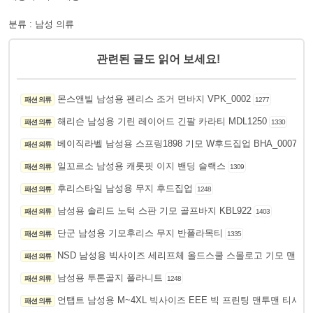
분류 : 남성 의류
관련된 글도 읽어 보세요!
몬스앤빌 남성용 펜리스 조거 면바지 VPK_0002
패션 의류
1277
해리슨 남성용 기린 레이어드 긴팔 카라티 MDL1250
패션 의류
1330
베이직라벨 남성용 스프링1898 기모 W후드집업 BHA_0007
패션 의류
133
일꼬르소 남성용 캐롯핏 이지 밴딩 슬랙스
패션 의류
1309
후리스타일 남성용 무지 후드집업
패션 의류
1248
남성용 솔리드 노턱 스판 기모 골프바지 KBL922
패션 의류
1403
단군 남성용 기모후리스 무지 반폴라목티
패션 의류
1335
NSD 남성용 빅사이즈 세리프체 올드스쿨 스몰로고 기모 맨투
패션 의류
남성용 투톤골지 폴라니트
패션 의류
1248
언탭트 남성용 M~4XL 빅사이즈 EEE 빅 프린팅 맨투맨 티셔츠
패션 의류