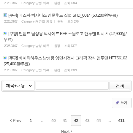
2023.03.07
Category
남성 의류
원팡
조회
1344
[쿠팡] 네스파 빅사이즈 영문후드 집업 SHD_0014 (50,280원/무료)
2023.03.07
Category
캐쥬얼 의류
원팡
조회
276
[쿠팡] 언탭트 남성용 빅사이즈 EEE 스몰로고 맨투맨 티셔츠 (42,900원/
무료)
2023.03.07
Category
남성 의류
원팡
조회
1307
[쿠팡] 베이직하우스 남성용 양면지전사 그래픽 장식 맨투맨 HTTS6102
(25,400원/무료)
2023.03.07
Category
남성 의류
원팡
조회
1319
검색
쓰기
Prev
1
...
40
41
42
43
44
...
411
Next