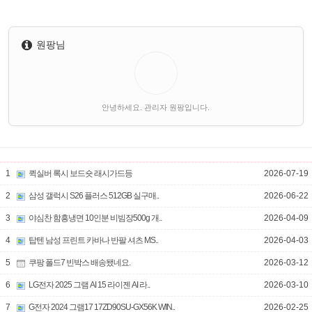
원팡님
안녕하세요. 관리자 원팡입니다.
1
퀵실버 록시 보드숏 래시가드등
2026-07-19
2
삼성 갤럭시 S26 플러스 512GB 실구매..
2026-06-22
3
야심찬 함흥냉면 10인분 비빔장500g 개..
2026-04-09
4
탑텐 남성 프린트 카바나 반팔 셔츠 MS..
2026-04-03
5
쿠팡 폴드7 빈박스 배송됐네요.
2026-03-12
6
LG전자 2025 그램 AI 15 라이젠 AI 라..
2026-03-10
7
G전자 2024 그램17 17ZD90SU-GX56K WIN..
2026-02-25