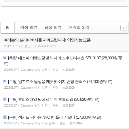
여성 의류
남성 의류
캐쥬얼 의류
여러분의 프라이버시를 지켜드립니다! 익명기능 오픈
2017.05.16
고양이
Views
118851
[쿠팡] 네스파 어텐션꿀벌 빅사이즈 후드티셔츠 SEI_0197 (28,900원/무
료)
2023.03.07
Category
남성 의류
원팡
조회
1239
[쿠팡] 일꼬르소 남성용 캐롯핏 이지 밴딩 슬랙스 (71,100원/무료)
2023.03.07
Category
남성 의류
원팡
조회
1309
[쿠팡] 후리스타일 남성용 무지 후드집업 (30,520원/무료)
2023.03.07
Category
남성 의류
원팡
조회
1248
[쿠팡] 잭키드 남아용 NYC 반 폴라 기모티 (17,900원/무료)
2023.03.07
Category
아동 의류 잡화
원팡
조회
9914