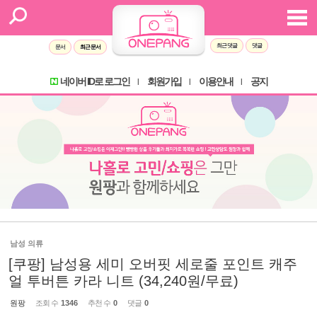
최근 댓글
댓글
문서
최근 문서
네이버 ID로 로그인
회원가입
이용안내
공지
l
l
l
남성 의류
[쿠팡] 남성용 세미 오버핏 세로줄 포인트 캐주
얼 투버튼 카라 니트 (34,240원/무료)
원팡
조회 수
1346
추천 수
0
댓글
0