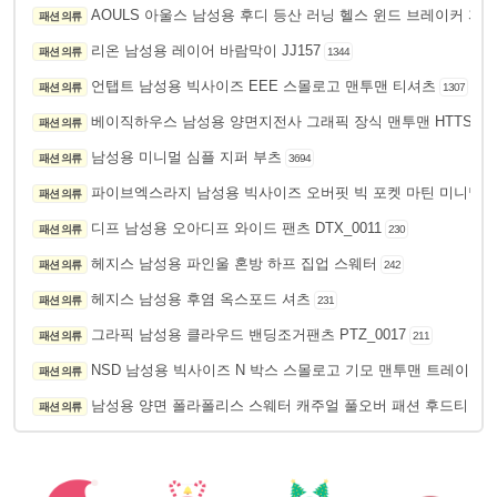
AOULS 아울스 남성용 후디 등산 러닝 헬스 윈드 브레이커 자켓 
패션 의류
리온 남성용 레이어 바람막이 JJ157
패션 의류
1344
언탭트 남성용 빅사이즈 EEE 스몰로고 맨투맨 티셔츠
패션 의류
1307
베이직하우스 남성용 양면지전사 그래픽 장식 맨투맨 HTTS610
패션 의류
남성용 미니멀 심플 지퍼 부츠
패션 의류
3694
파이브엑스라지 남성용 빅사이즈 오버핏 빅 포켓 마틴 미니멀 
패션 의류
디프 남성용 오아디프 와이드 팬츠 DTX_0011
패션 의류
230
헤지스 남성용 파인울 혼방 하프 집업 스웨터
패션 의류
242
헤지스 남성용 후염 옥스포드 셔츠
패션 의류
231
그라픽 남성용 클라우드 밴딩조거팬츠 PTZ_0017
패션 의류
211
NSD 남성용 빅사이즈 N 박스 스몰로고 기모 맨투맨 트레이닝 
패션 의류
남성용 양면 폴라폴리스 스웨터 캐주얼 풀오버 패션 후드티
패션 의류
289