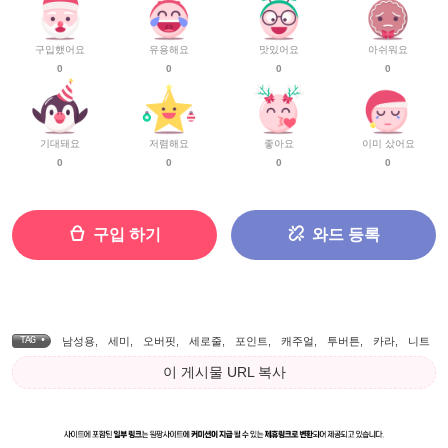
구입했어요
유용해요
맛있어요
아쉬워요
0
0
0
0
기대돼요
저렴해요
좋아요
이미 샀어요
0
0
0
0
구입 하기
와드 등록
TAG •
남성용
,
세미
,
오버핏
,
세로줄
,
포인트
,
캐주얼
,
투버튼
,
카라
,
니트
이 게시물 URL 복사