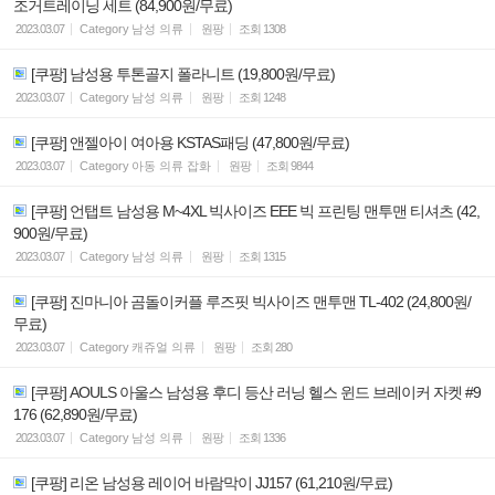
조거트레이닝 세트 (84,900원/무료)
2023.03.07
Category
남성 의류
원팡
조회
1308
[쿠팡] 남성용 투톤골지 폴라니트 (19,800원/무료)
2023.03.07
Category
남성 의류
원팡
조회
1248
[쿠팡] 앤젤아이 여아용 KSTAS패딩 (47,800원/무료)
2023.03.07
Category
아동 의류 잡화
원팡
조회
9844
[쿠팡] 언탭트 남성용 M~4XL 빅사이즈 EEE 빅 프린팅 맨투맨 티셔츠 (42,
900원/무료)
2023.03.07
Category
남성 의류
원팡
조회
1315
[쿠팡] 진마니아 곰돌이커플 루즈핏 빅사이즈 맨투맨 TL-402 (24,800원/
무료)
2023.03.07
Category
캐쥬얼 의류
원팡
조회
280
[쿠팡] AOULS 아울스 남성용 후디 등산 러닝 헬스 윈드 브레이커 자켓 #9
176 (62,890원/무료)
2023.03.07
Category
남성 의류
원팡
조회
1336
[쿠팡] 리온 남성용 레이어 바람막이 JJ157 (61,210원/무료)