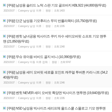
[쿠팡] 남성용 솔리드 노턱 스판 기모 골프바지 KBL922 (44,800원/무료)
2023.03.07
Category
남성 의류
원팡
조회
1403
[쿠팡] 단군 남성용 기모후리스 무지 반폴라목티 (15,750원/무료)
2023.03.07
Category
남성 의류
원팡
조회
1335
[쿠팡] 벤힛 남녀공용 빅사이즈 쿠키 자수 세미오버핏 소프트 기모 맨투
맨 (21,850원/무료)
2023.03.07
Category
남성 의류
원팡
조회
1340
[쿠팡] 무슈 유아용 비비드 골지 비니 (10,390원/무료)
2023.03.07
Category
아동 의류 잡화
원팡
조회
9747
[쿠팡] 남성용 세미 오버핏 세로줄 포인트 캐주얼 투버튼 카라 니트 (34,2
40원/무료)
2023.03.07
Category
남성 의류
원팡
조회
1346
[쿠팡] 벤힛 NEVER 세미 오버핏 특양면 빅사이즈 맨투맨 (19,840원/무료)
2023.03.07
Category
남성 의류
원팡
조회
1335
[쿠팡] NSD 남성용 빅사이즈 세리프체 올드스쿨 스몰로고 기모 맨투맨