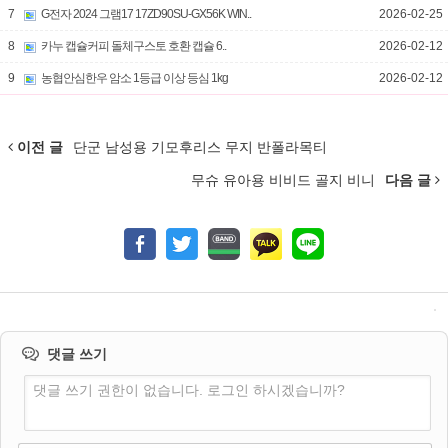
7
G전자 2024 그램17 17ZD90SU-GX56K WIN..
2026-02-25
8
카누 캡슐커피 돌체구스토 호환 캡슐 6..
2026-02-12
9
농협안심한우 암소 1등급 이상 등심 1kg
2026-02-12
이전 글
단군 남성용 기모후리스 무지 반폴라목티
무슈 유아용 비비드 골지 비니
다음 글
댓글 쓰기
댓글 쓰기 권한이 없습니다. 로그인 하시겠습니까?