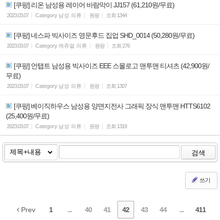
[쿠팡] 리온 남성용 레이어 바람막이 JJ157 (61,210원/무료)
2023.03.07
Category
남성 의류
원팡
조회
1344
[쿠팡] 네스파 빅사이즈 영문후드 집업 SHD_0014 (50,280원/무료)
2023.03.07
Category
캐쥬얼 의류
원팡
조회
276
[쿠팡] 언탭트 남성용 빅사이즈 EEE 스몰로고 맨투맨 티셔츠 (42,900원/
무료)
2023.03.07
Category
남성 의류
원팡
조회
1307
[쿠팡] 베이직하우스 남성용 양면지전사 그래픽 장식 맨투맨 HTTS6102
(25,400원/무료)
2023.03.07
Category
남성 의류
원팡
조회
1319
검색
쓰기
Prev
1
...
40
41
42
43
44
...
411