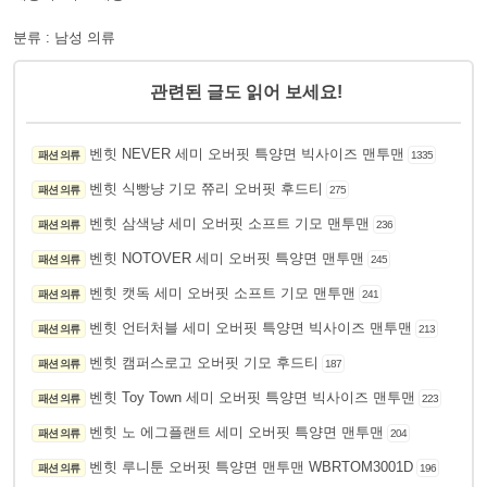
분류 : 남성 의류
관련된 글도 읽어 보세요!
벤힛 NEVER 세미 오버핏 특양면 빅사이즈 맨투맨
패션 의류
1335
벤힛 식빵냥 기모 쮸리 오버핏 후드티
패션 의류
275
벤힛 삼색냥 세미 오버핏 소프트 기모 맨투맨
패션 의류
236
벤힛 NOTOVER 세미 오버핏 특양면 맨투맨
패션 의류
245
벤힛 캣독 세미 오버핏 소프트 기모 맨투맨
패션 의류
241
벤힛 언터처블 세미 오버핏 특양면 빅사이즈 맨투맨
패션 의류
213
벤힛 캠퍼스로고 오버핏 기모 후드티
패션 의류
187
벤힛 Toy Town 세미 오버핏 특양면 빅사이즈 맨투맨
패션 의류
223
벤힛 노 에그플랜트 세미 오버핏 특양면 맨투맨
패션 의류
204
벤힛 루니툰 오버핏 특양면 맨투맨 WBRTOM3001D
패션 의류
196