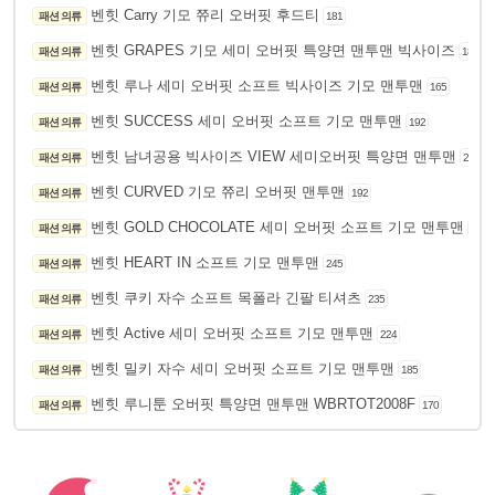
벤힛 Carry 기모 쮸리 오버핏 후드티
패션 의류
181
벤힛 GRAPES 기모 세미 오버핏 특양면 맨투맨 빅사이즈
패션 의류
188
벤힛 루나 세미 오버핏 소프트 빅사이즈 기모 맨투맨
패션 의류
165
벤힛 SUCCESS 세미 오버핏 소프트 기모 맨투맨
패션 의류
192
벤힛 남녀공용 빅사이즈 VIEW 세미오버핏 특양면 맨투맨
패션 의류
224
벤힛 CURVED 기모 쮸리 오버핏 맨투맨
패션 의류
192
벤힛 GOLD CHOCOLATE 세미 오버핏 소프트 기모 맨투맨
패션 의류
165
벤힛 HEART IN 소프트 기모 맨투맨
패션 의류
245
벤힛 쿠키 자수 소프트 목폴라 긴팔 티셔츠
패션 의류
235
벤힛 Active 세미 오버핏 소프트 기모 맨투맨
패션 의류
224
벤힛 밀키 자수 세미 오버핏 소프트 기모 맨투맨
패션 의류
185
벤힛 루니툰 오버핏 특양면 맨투맨 WBRTOT2008F
패션 의류
170