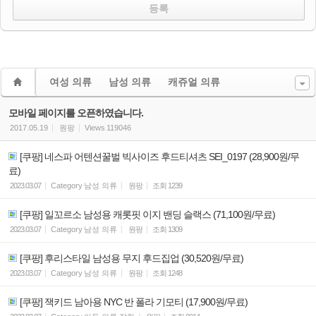
여성 의류
남성 의류
캐쥬얼 의류
모바일 페이지를 오픈하였습니다.
2017.05.19
원팡
Views
119046
[쿠팡] 네스파 어텐션꿀벌 빅사이즈 후드티셔츠 SEI_0197 (28,900원/무
료)
2023.03.07
Category
남성 의류
원팡
조회
1239
[쿠팡] 일꼬르소 남성용 캐롯핏 이지 밴딩 슬랙스 (71,100원/무료)
2023.03.07
Category
남성 의류
원팡
조회
1309
[쿠팡] 후리스타일 남성용 무지 후드집업 (30,520원/무료)
2023.03.07
Category
남성 의류
원팡
조회
1248
[쿠팡] 잭키드 남아용 NYC 반 폴라 기모티 (17,900원/무료)