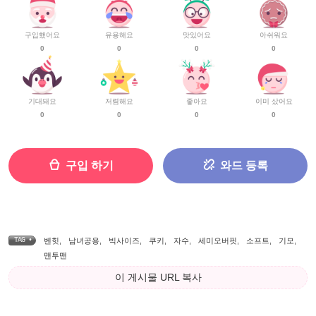
구입했어요
유용해요
맛있어요
아쉬워요
0
0
0
0
기대돼요
저렴해요
좋아요
이미 샀어요
0
0
0
0
구입 하기
와드 등록
TAG •
벤힛
,
남녀공용
,
빅사이즈
,
쿠키
,
자수
,
세미오버핏
,
소프트
,
기모
,
맨투맨
이 게시물 URL 복사