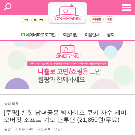
최근 댓글
댓글
문서
최근 문서
네이버 ID로 로그인
회원가입
이용안내
공지
l
l
l
남성 의류
[쿠팡] 벤힛 남녀공용 빅사이즈 쿠키 자수 세미
오버핏 소프트 기모 맨투맨 (21,850원/무료)
원팡
조회 수
1340
추천 수
0
댓글
0