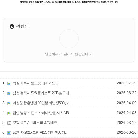
원팡님
안녕하세요. 관리자 원팡입니다.
1
퀵실버 록시 보드숏 래시가드등
2026-07-19
2
삼성 갤럭시 S26 플러스 512GB 실구매..
2026-06-22
3
야심찬 함흥냉면 10인분 비빔장500g 개..
2026-04-09
4
탑텐 남성 프린트 카바나 반팔 셔츠 MS..
2026-04-03
5
쿠팡 폴드7 빈박스 배송됐네요.
2026-03-12
6
LG전자 2025 그램 AI 15 라이젠 AI 라..
2026-03-10