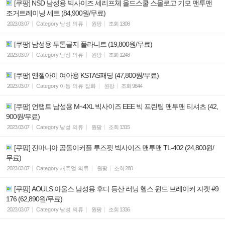
[쿠팡] NSD 남성용 빅사이즈 세리프체 올드스쿨 스몰로고 기모 맨투맨
조거트레이닝 세트 (84,900원/무료)
2023.03.07
Category
남성 의류
원팡
조회
1308
[쿠팡] 남성용 투톤골지 폴라니트 (19,800원/무료)
2023.03.07
Category
남성 의류
원팡
조회
1248
[쿠팡] 앤젤아이 여아용 KSTAS패딩 (47,800원/무료)
2023.03.07
Category
아동 의류 잡화
원팡
조회
9844
[쿠팡] 언탭트 남성용 M~4XL 빅사이즈 EEE 빅 프린팅 맨투맨 티셔츠 (42,
900원/무료)
2023.03.07
Category
남성 의류
원팡
조회
1315
[쿠팡] 진마니아 곰돌이커플 루즈핏 빅사이즈 맨투맨 TL-402 (24,800원/
무료)
2023.03.07
Category
캐쥬얼 의류
원팡
조회
280
[쿠팡] AOULS 아울스 남성용 후디 등산 러닝 헬스 윈드 브레이커 자켓 #9
176 (62,890원/무료)
2023.03.07
Category
남성 의류
원팡
조회
1336