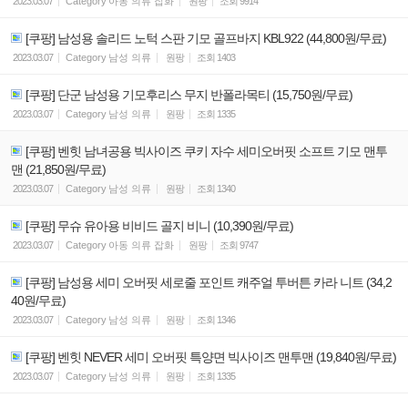
2023.03.07
Category
아동 의류 잡화
원팡
조회
9914
[쿠팡] 남성용 솔리드 노턱 스판 기모 골프바지 KBL922 (44,800원/무료)
2023.03.07
Category
남성 의류
원팡
조회
1403
[쿠팡] 단군 남성용 기모후리스 무지 반폴라목티 (15,750원/무료)
2023.03.07
Category
남성 의류
원팡
조회
1335
[쿠팡] 벤힛 남녀공용 빅사이즈 쿠키 자수 세미오버핏 소프트 기모 맨투
맨 (21,850원/무료)
2023.03.07
Category
남성 의류
원팡
조회
1340
[쿠팡] 무슈 유아용 비비드 골지 비니 (10,390원/무료)
2023.03.07
Category
아동 의류 잡화
원팡
조회
9747
[쿠팡] 남성용 세미 오버핏 세로줄 포인트 캐주얼 투버튼 카라 니트 (34,2
40원/무료)
2023.03.07
Category
남성 의류
원팡
조회
1346
[쿠팡] 벤힛 NEVER 세미 오버핏 특양면 빅사이즈 맨투맨 (19,840원/무료)
2023.03.07
Category
남성 의류
원팡
조회
1335