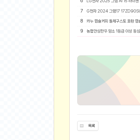
6
LG전자 2025 그램 AI 15 라이젠
유머
7
G전자 2024 그램17 17ZD90SU
8
카누 캡슐커피 돌체구스토 호환 캡
베스트 유머
유머 게시판
9
농협안심한우 암소 1등급 이상 등심 
스포츠
축구
야구
농구
골프
낚시
자전거
당구
볼링
수영
목록
스키&보드