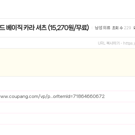
선 이어폰 러닝
- 원팡
드 베이직 카라 셔츠 (15,270원/무료)
남성 의류
조회 수
229
0hz
- 원팡
팡
URL 복사하기 -
https
콜라(L)+프렌치프라이(L)
- 원팡
어 오리지널 KMW23551 KWW23552
- 원팡
 호텔 조식 왕복픽업 까지
- 원팡
+우삼겹 등
- 원팡
www.coupang.com/vp/p...orItemId=71864660672
이젠 7000 시리즈 지포스 RTX 4060 FA607PV-QT076
- 원팡
치
- 원팡