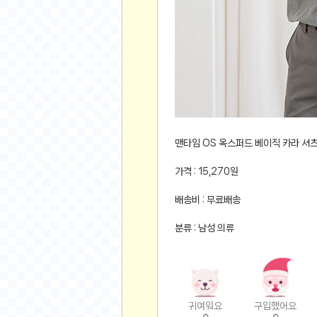
먹거리 인증샷
쇼핑 인증샷
그림 인증샷
뽑기 인증샷
여행 인증샷
디지털 기기 인증샷
소프트웨어 인증샷
공연 인증샷
맨타임 OS 옥스퍼드 베이직 카라 셔
요리 인증샷
가격 : 15,270원
신차 인증샷
배송비 : 무료배송
암호화폐
분류 : 남성 의류
암호화폐
코인원(Coinone)
바이낸스(Binance)
바이비트(Bybit)
귀여워요
구입했어요
비트멕스(BitMex)