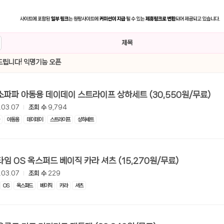
제목
립니다! 익명기능 오픈
[쿠팡] 미소파파 아동용 데이데이 스트라이프 상하세트 (30,550원/무료)
.03.07
조회 수
9,794
아동용
데이데이
스트라이프
상하세트
[쿠팡] 맨타임 OS 옥스퍼드 베이직 카라 셔츠 (15,270원/무료)
.03.07
조회 수
229
OS
옥스퍼드
베이직
카라
셔츠