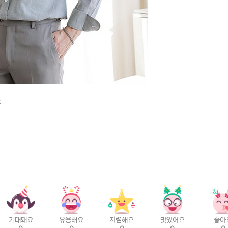
츠
기대돼요
유용해요
저렴해요
맛있어요
좋아