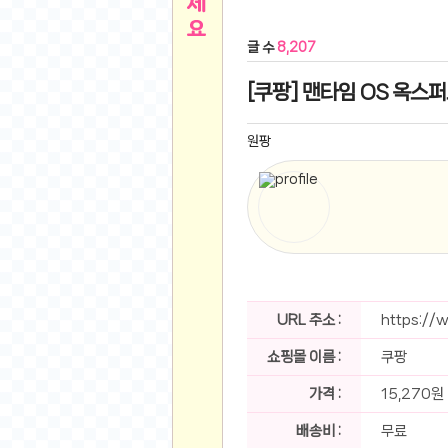
른
용인 캐리비안베이 워터파크 이용권
- 원팡
글 수
8,207
아디제로 보스턴 12 JQ2552 러닝화
- 원팡
메
QCY C30S 방수 오픈이어 블루투스 6.0 무
[쿠팡] 맨타임 OS 옥스퍼
뉴
LG전자 Full HD PC 모니터 24MS500 10
(버거킹) 와퍼+코카콜라(R)+21치즈스틱
- 원
원팡
1
버거킹 불고기와퍼주니어+콰치와퍼주니어+코카
알뜰 쇼핑
K2 씬에어 오리지널 25SS 역시즌 남여 씬에
스테비아 방울 토마토 2kg
- 원팡
2
발리 자유여행 꾸따 솔리아 르기안 5일 or 6일
해외쇼핑
인도모크샤 인센스스틱 400스틱
- 원팡
한우 우삼겹 1 kg
- 원팡
3
산더미 소고기 등심세트 1kg 토시+부채+갈비
URL 주소 :
https://
맛집 인증샷
에이수스 2024 TUF 게이밍 A16 라이젠9 라
쇼핑몰 이름 :
쿠팡
B
필터 없는 트레비 방수비데 UB-1000 자가설
베스트 유머
SD 카드 EMMC 연결 pcb 선
- 원팡
가격 :
15,270원
암바사 제로 345ml, 24개
- 원팡
N
배송비 :
무료
빨간 사과 5kg (24-26과내외)
- 원팡