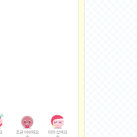
요
조금 아쉬워요
이미 샀어요