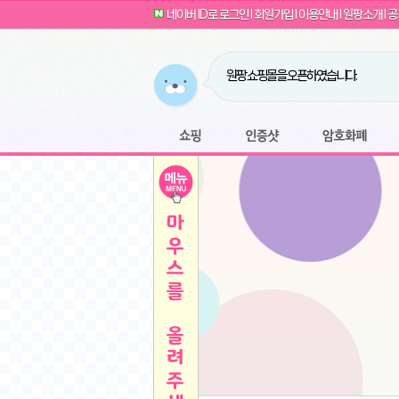
G전자 2024 그램17 17ZD90SU-GX56K 
귀여운 토끼 팡이 이모티콘 출시 안내
네이버 ID로 로그인
l
회원가입
l
이용안내
l
원팡소개
l
공
카누 캡슐커피 돌체구스토 호환 캡슐 6종 48
툴리 비트코인 방송 단톡방 링크
농협안심한우 암소 1등급 이상 등심 1kg
- 원팡
당도선별과 고당도 제주 레드향 1.5kg 소과 외
원팡 쇼핑몰을 오픈하였습니다.
버거킹 불고기와퍼+콜라R+너겟킹4조각
- 원
원팡사이트는 웹 마이닝을 진행하지 않습
디센느 태블릿 거치대 침대 스텐드
- 원팡
전자여자 친구 기능을 도입하였습니다.
*1
마타스튜디오 T1 태블릿 침대 거치대 스텐드
-
쇼핑
인증샷
암호화폐
Sobergo 스마트 윈도우 로봇 청소기 3세대 
툴리 도네이션 전자여친 + 후원하기
*2
잠실 롯데월드 어드벤처 자유 이용권
- 원팡
모바일 페이지를 오픈하였습니다.
아메리칸스탠다드 아쿠아2 비데 IPX7 방수 
방수 비데 FULL스텐노즐 IPX5 방수형 전자
스티커 기능을 새롭게 오픈 하였습니다.
*1
단
QCY Crossky C50 오픈 이어 블루투스 이
여러분의 프라이버시를 지켜드립니다! 익
축
MUCAI 휴대용 14인치 포터블 디스플레이
- 
픈
원팡 오픈 기념! 문화상품권 증정 이벤트
HISENSE 4K UHD QLED 85인치 85Q6
키
LG전자 울트라PC 15U50T-GR3CK
- 원팡
/
짜파게티 10봉
- 원팡
돌체구스토 커피머신 지니오S +머그325ml+
빠
김해 롯데 워터파크 하이3 종일권
- 원팡