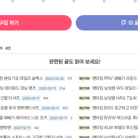
0
0
0
0
0
구입 하기
이 
라
셔츠
관련된 글도 읽어 보세요!
듯한 본딩기모 데일리 슬랙스
맨타임 RNV 꽈배기 라운드
2023-02-25
173
패션 의류
밴딩 테이퍼드 데님 팬츠
맨타임 남성용 WG 데일리
2023-02-11
204
패션 의류
 긴팔 티셔츠
맨타임 남성용 HAQ 7도씨
2023-02-11
148
패션 의류
남녀공용 쭈리 맨투맨티셔츠
맨타임 BGG 포근하고 따
2023-02-11
160
패션 의류
텔 꽈배기 레이어드 니트 조끼
맨타임 BWW 부드러운 후
2023-02-11
200
패션 의류
 맨투맨
맨타임 ALW 투웨이 후드점
2023-02-11
142
패션 의류
 반폴라 소프트 니트 고급형 긴팔 티셔츠
맨타임 남성용 HDJ 오버핏
2023-02-11
패션 의류
180