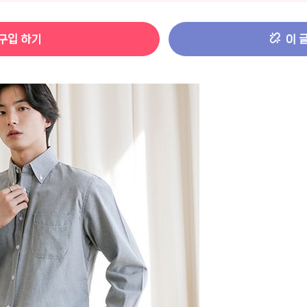
터 ADS-IPS FHD
- 원팡
구입 하기
이 
HS 미니PC 컴퓨터 베어본
- 원팡
[ 1 ]
개씩 30개
- 원팡
노브 104키 풀배열
- 원팡