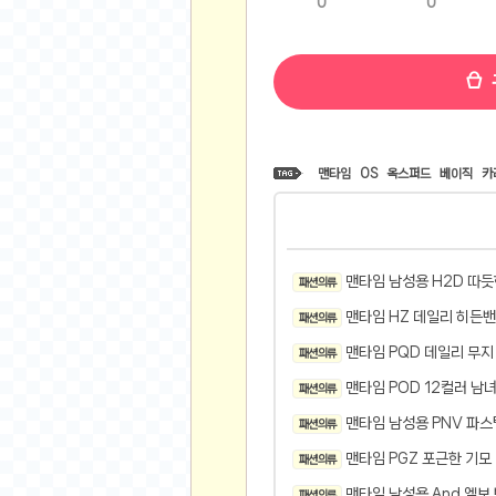
0
0
비트소닉(Bitsonic)
후오비(Huobi)
지렁이 게임
고팍스(GoPax)
커뮤니티
맨타임
OS
옥스퍼드
베이직
카
자유 게시판
가상 화폐
스폐셜 게시판
맨타임 남성용 H2D 따
패션 의류
심리 테스트
맨타임 HZ 데일리 히든
집 꾸미기
패션 의류
지식 노하우
맨타임 PQD 데일리 무지
패션 의류
반려 동물
맨타임 POD 12컬러 
패션 의류
애니메이션
맨타임 남성용 PNV 파스
패션 의류
자취 게시판
맨타임 PGZ 포근한 기모
패션 의류
리그오브레전드
맨타임 남성용 And 엠보
패션 의류