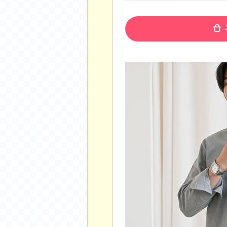
공지사항
알리 15.6 인치 터치 스크린 휴대용 포터블 모니
하이트 제로 0.00, 350ml, 24캔
- 원팡
R
경조사용 검정색 사계절 스판 정장 수트
- 원팡
랜덤 글 보기
원할머니 명품 육개장 600g 10팩
- 원팡
BEELINK 비링크 EQR6 ADM R7-7735
수박바 제로 스크류바 제로 죠스바 제로 각 10
AJAZZ AK35I V3 무선 기계식 키보드 멀티 
쇼핑
부르르 제로콜라, 190ml, 30개
- 원팡
삼성전자 삼성 갤럭시 핏3 Fit3
- 원팡
알뜰 쇼핑
해외쇼핑
패션 의류
특가 휴대폰
오프라인 특가
인증샷
맛집 인증샷