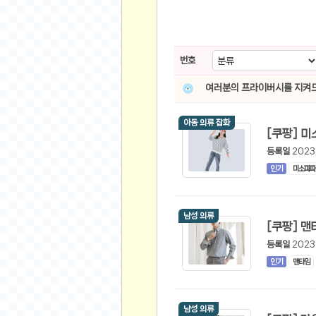
스쿠버 다이빙
윈드서핑&서핑
연예인
번호
가수
여러분의 프라이버시를 지켜드
배우
드라마
아동 의류 잡화
영화
등록일
2023
해외 가수
인기
미소파파
해외 배우
미용
남성 의류
뷰티
화장품
등록일
2023
인기
맨타임
패션
네일아트
다이어트
남성 의류