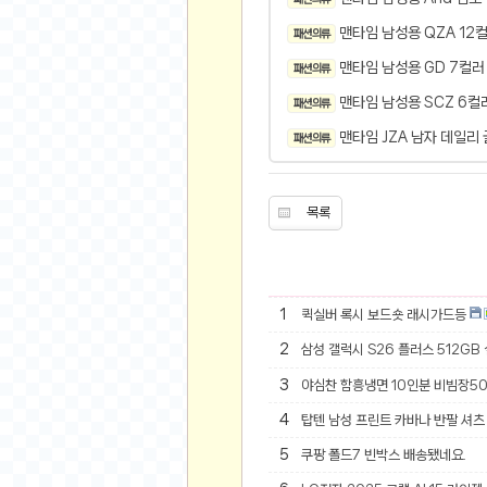
오버워치
맨타임 남성용 QZA 12
패션 의류
재테크
맨타임 남성용 GD 7컬러
요청 게시판
패션 의류
공지사항
맨타임 남성용 SCZ 6컬
패션 의류
주식
맨타임 JZA 남자 데일리
패션 의류
스티커 환전소
등업 안내
목록
원팡 홍보 이벤트
음악
익명
1
퀵실버 록시 보드숏 래시가드등
익명 게시판
2
삼성 갤럭시 S26 플러스 512GB
고민 게시판
3
야심찬 함흥냉면 10인분 비빔장5
결정 장애
4
탑텐 남성 프린트 카바나 반팔 셔츠 
정치 토론
일기장
5
쿠팡 폴드7 빈박스 배송됐네요.
연애 게시판