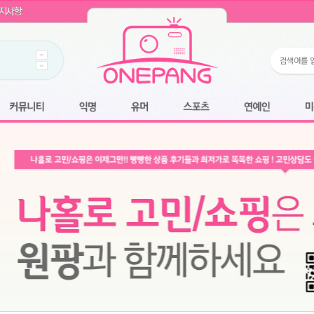
WIN11 16GB램
- 원팡
지사항
개입 골라담기
- 원팡
 로얄과
- 원팡
팡
니다.
*1
 원팡
커뮤니티
익명
유머
스포츠
연예인
미용
6.2cm 울트라 슬림/5600PA 흡입/인터랙티브/한국어 어댑터 및 사용 설명서
- 원팡
필터없는 직수형 건조기능 있음
- 원팡
식비데 코나에코홈 CONA-3000
- 원팡
어폰
- 원팡
명기능 오
원팡
N
- 원팡
쿠션담요+텀블러400ml
- 원팡