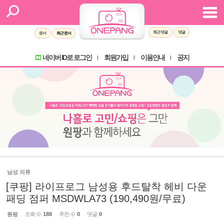
최근 댓글
댓글
문서
최근 문서
네이버 ID로 로그인
회원가입
이용안내
공지
l
l
l
남성 의류
[쿠팡] 라이프로그 남성용 후드탈착 헤비 다운
패딩 점퍼 MSDWLA73 (190,490원/무료)
원팡
조회 수
188
추천 수
0
댓글
0