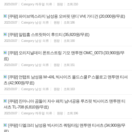
2023.03.07
Category
캐쥬얼 의류
원팡
조회
210
[쿠팡] 파이브엑스라지 남성용 오버핏 댄디 V넥 가디건 (20,000원/무료)
2023.03.07
Category
남성 의류
원팡
조회
186
[쿠팡] 알럽홈 스트릿하이 후드티 (35,820원/무료)
2023.03.07
Category
남성 의류
원팡
조회
190
[쿠팡] 오리지널데이 폰트스트링 기모 맨투맨 OMC_0073 (33,900원/무
료)
2023.03.07
Category
남성 의류
원팡
조회
151
[쿠팡] 언탭트 남성용 M~4XL 빅사이즈 올드스쿨 P 스몰로고 맨투맨 티셔
츠 (42,900원/무료)
2023.03.07
Category
남성 의류
원팡
조회
163
[쿠팡] 진마니아 곰돌이 자수 패치 남녀공용 루즈핏 빅사이즈 맨투맨 티
셔츠 TL-708 (6,810원/무료)
2023.03.07
Category
캐쥬얼 의류
원팡
조회
196
[쿠팡] 디엘크리 남성용 빅사이즈 쿼팅타임 맨투맨 티셔츠 (34,900원/무
료)