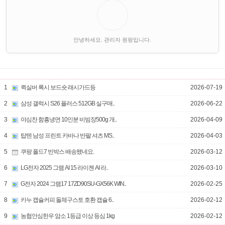
안녕하세요. 관리자 원팡입니다.
1
퀵실버 록시 보드숏 래시가드등
2026-07-19
2
삼성 갤럭시 S26 플러스 512GB 실구매..
2026-06-22
3
야심찬 함흥냉면 10인분 비빔장500g 개..
2026-04-09
4
탑텐 남성 프린트 카바나 반팔 셔츠 MS..
2026-04-03
5
쿠팡 폴드7 빈박스 배송됐네요.
2026-03-12
6
LG전자 2025 그램 AI 15 라이젠 AI 라..
2026-03-10
7
G전자 2024 그램17 17ZD90SU-GX56K WIN..
2026-02-25
8
카누 캡슐커피 돌체구스토 호환 캡슐 6..
2026-02-12
9
농협안심한우 암소 1등급 이상 등심 1kg
2026-02-12