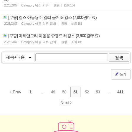
2023.03.07
Category
남성 의류
원팡
조회
164
[쿠팡] 엘스 아동용 데일리 골지 레깅스 (7,900원/무료)
2023.03.07
Category
아동 의류 잡화
원팡
조회
181
[쿠팡] 마리앤모리 아동용 쥬뗌므 레깅스 (3,900원/무료)
2023.03.07
Category
아동 의류 잡화
원팡
조회
195
검색
쓰기
Prev
1
...
49
50
51
52
53
...
411
Next