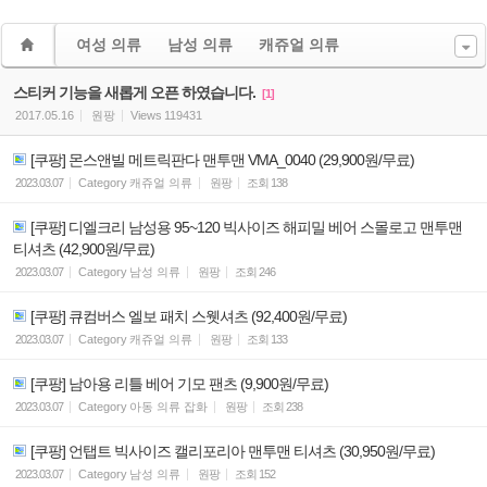
여성 의류
남성 의류
캐쥬얼 의류
스티커 기능을 새롭게 오픈 하였습니다.
[1]
2017.05.16
원팡
Views
119431
[쿠팡] 몬스앤빌 메트릭판다 맨투맨 VMA_0040 (29,900원/무료)
2023.03.07
Category
캐쥬얼 의류
원팡
조회
138
[쿠팡] 디엘크리 남성용 95~120 빅사이즈 해피밀 베어 스몰로고 맨투맨
티셔츠 (42,900원/무료)
2023.03.07
Category
남성 의류
원팡
조회
246
[쿠팡] 큐컴버스 엘보 패치 스웻셔츠 (92,400원/무료)
2023.03.07
Category
캐쥬얼 의류
원팡
조회
133
[쿠팡] 남아용 리틀 베어 기모 팬츠 (9,900원/무료)
2023.03.07
Category
아동 의류 잡화
원팡
조회
238
[쿠팡] 언탭트 빅사이즈 캘리포리아 맨투맨 티셔츠 (30,950원/무료)
2023.03.07
Category
남성 의류
원팡
조회
152