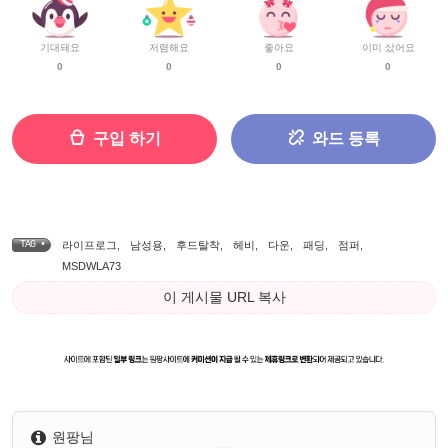
기대돼요
저렴해요
좋아요
이미 샀어요
0
0
0
0
구입 하기
와드 등록
TAG •
라이프로그
,
남성용
,
후드탈착
,
헤비
,
다운
,
패딩
,
점퍼
,
MSDWLA73
이 게시물 URL 복사
원팡님