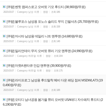
[쿠팡] 벤힛 캠퍼스로고 오버핏 기모 후드티 (38,900원/무료)
2023.03.07
Category
남성 의류
원팡
조회
186
[쿠팡] 블루포스 남성용 포노스 솔리드 무지 긴팔셔츠 (25,700원/무료)
2023.03.07
Category
남성 의류
원팡
조회
158
[쿠팡] 머시따 남성용 데일리 니트 맨투맨 (14,680원/무료)
2023.03.07
Category
남성 의류
원팡
조회
148
[쿠팡] 밀리언데이 무지 오버핏 쮸리 기모 맨투맨 (24,990원/무료)
2023.03.07
Category
캐쥬얼 의류
원팡
조회
204
[쿠팡] 마켓A 펜타큐 안감 맨투맨 (39,900원/무료)
2023.03.07
Category
캐쥬얼 의류
원팡
조회
175
[쿠팡] 라이프로그 남성용 후드탈착 헤비 다운 패딩 점퍼 MSDWLA73 (19
0,490원/무료)
2023.03.07
Category
남성 의류
원팡
조회
188
[쿠팡] 오티디 남녀공용 봄가을 쮸리 오버핏 USA테디 자수패치 후드티 (2
6,190원/무료)