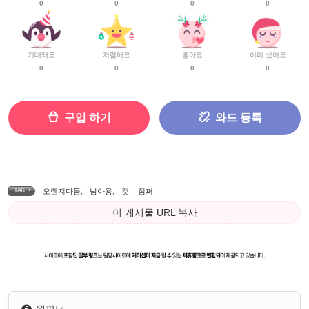
0
0
0
0
기대돼요
저렴해요
좋아요
이미 샀어요
0
0
0
0
구입 하기
와드 등록
TAG •
오렌지다몸
,
남아용
,
캣
,
점퍼
이 게시물 URL 복사