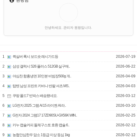
원팡님
안녕하세요. 관리자 원팡입니다.
1
퀵실버 록시 보드숏 래시가드등
2026-07-19
2
삼성 갤럭시 S26 플러스 512GB 실구매..
2026-06-22
3
야심찬 함흥냉면 10인분 비빔장500g 개..
2026-04-09
4
탑텐 남성 프린트 카바나 반팔 셔츠 MS..
2026-04-03
5
쿠팡 폴드7 빈박스 배송됐네요.
2026-03-12
6
LG전자 2025 그램 AI 15 라이젠 AI 라..
2026-03-10
7
G전자 2024 그램17 17ZD90SU-GX56K WIN..
2026-02-25
8
카누 캡슐커피 돌체구스토 호환 캡슐 6..
2026-02-12
9
농협안심한우 암소 1등급 이상 등심 1kg
2026-02-12