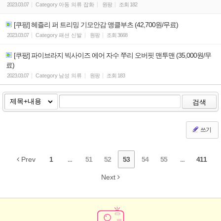
2023.03.07
Category
아동 의류 잡화
원팡
조회
182
[쿠팡] 헤즐리 퍼 트리밍 기모안감 앵클부츠 (42,700원/무료)
2023.03.07
Category
패션 신발
원팡
조회
3668
[쿠팡] 파이브라지 빅사이즈 에어 자수 쭈리 오버핏 맨투맨 (35,000원/무
료)
2023.03.07
Category
남성 의류
원팡
조회
183
검색
쓰기
Prev
1
...
51
52
53
54
55
...
411
Next