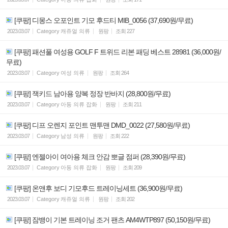
[쿠팡] 디몽스 오포인트 기모 후드티 MIB_0056 (37,690원/무료)
2023.03.07
Category
캐쥬얼 의류
원팡
조회
227
[쿠팡] 패션풀 여성용 GOLF F 트위드 리본 패딩 베스트 28981 (36,000원/
무료)
2023.03.07
Category
여성 의류
원팡
조회
264
[쿠팡] 잭키드 남아용 양복 정장 반바지 (28,800원/무료)
2023.03.07
Category
아동 의류 잡화
원팡
조회
211
[쿠팡] 디프 오렌지 포인트 맨투맨 DMD_0022 (27,580원/무료)
2023.03.07
Category
남성 의류
원팡
조회
222
[쿠팡] 엔젤아이 여아용 체크 안감 뽀글 점퍼 (28,390원/무료)
2023.03.07
Category
아동 의류 잡화
원팡
조회
209
[쿠팡] 온앤후 보디 기모후드 트레이닝세트 (36,900원/무료)
2023.03.07
Category
캐쥬얼 의류
원팡
조회
202
[쿠팡] 잠뱅이 기본 트레이닝 조거 팬츠 AM4WTP897 (50,150원/무료)