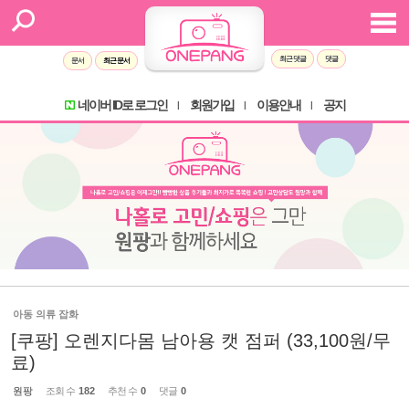
최근 댓글
댓글
문서
최근 문서
네이버 ID로 로그인
회원가입
이용안내
공지
l
l
l
아동 의류 잡화
[쿠팡] 오렌지다몸 남아용 캣 점퍼 (33,100원/무
료)
원팡
조회 수
182
추천 수
0
댓글
0