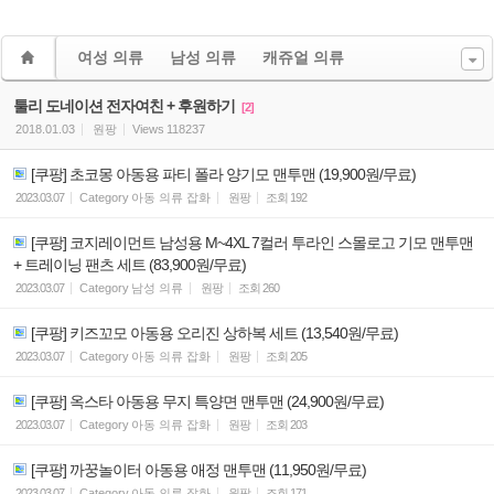
여성 의류
남성 의류
캐쥬얼 의류
툴리 도네이션 전자여친 + 후원하기
[2]
2018.01.03
원팡
Views
118237
[쿠팡] 초코몽 아동용 파티 폴라 양기모 맨투맨 (19,900원/무료)
2023.03.07
Category
아동 의류 잡화
원팡
조회
192
[쿠팡] 코지레이먼트 남성용 M~4XL 7컬러 투라인 스몰로고 기모 맨투맨
+ 트레이닝 팬츠 세트 (83,900원/무료)
2023.03.07
Category
남성 의류
원팡
조회
260
[쿠팡] 키즈꼬모 아동용 오리진 상하복 세트 (13,540원/무료)
2023.03.07
Category
아동 의류 잡화
원팡
조회
205
[쿠팡] 옥스타 아동용 무지 특양면 맨투맨 (24,900원/무료)
2023.03.07
Category
아동 의류 잡화
원팡
조회
203
[쿠팡] 까꿍놀이터 아동용 애정 맨투맨 (11,950원/무료)
2023.03.07
Category
아동 의류 잡화
원팡
조회
171