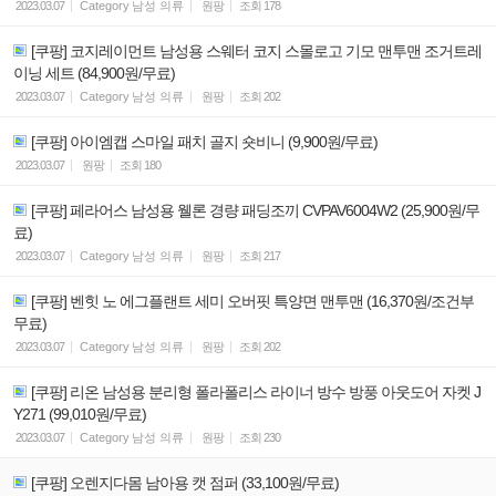
2023.03.07
Category
남성 의류
원팡
조회
178
[쿠팡] 코지레이먼트 남성용 스웨터 코지 스몰로고 기모 맨투맨 조거트레
이닝 세트 (84,900원/무료)
2023.03.07
Category
남성 의류
원팡
조회
202
[쿠팡] 아이엠캡 스마일 패치 골지 숏비니 (9,900원/무료)
2023.03.07
원팡
조회
180
[쿠팡] 페라어스 남성용 웰론 경량 패딩조끼 CVPAV6004W2 (25,900원/무
료)
2023.03.07
Category
남성 의류
원팡
조회
217
[쿠팡] 벤힛 노 에그플랜트 세미 오버핏 특양면 맨투맨 (16,370원/조건부
무료)
2023.03.07
Category
남성 의류
원팡
조회
202
[쿠팡] 리온 남성용 분리형 폴라폴리스 라이너 방수 방풍 아웃도어 자켓 J
Y271 (99,010원/무료)
2023.03.07
Category
남성 의류
원팡
조회
230
[쿠팡] 오렌지다몸 남아용 캣 점퍼 (33,100원/무료)