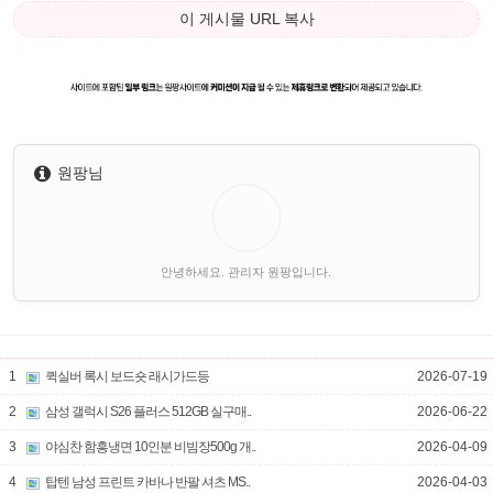
이 게시물 URL 복사
원팡님
안녕하세요. 관리자 원팡입니다.
1
퀵실버 록시 보드숏 래시가드등
2026-07-19
2
삼성 갤럭시 S26 플러스 512GB 실구매..
2026-06-22
3
야심찬 함흥냉면 10인분 비빔장500g 개..
2026-04-09
4
탑텐 남성 프린트 카바나 반팔 셔츠 MS..
2026-04-03