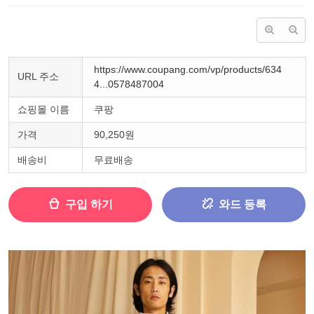
https://www.coupang.com/vp/products/634
URL 주소
4...0578487004
쇼핑몰 이름
쿠팡
가격
90,250원
배송비
무료배송
구입 하기
와드 등록