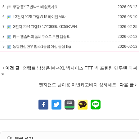
5
쿠팡 폴드7 빈박스 배송됐네요.
2026-03-12
6
LG전자 2025 그램 AI 15 라이젠 AI 라..
2026-03-10
7
G전자 2024 그램17 17ZD90SU-GX56K WIN..
2026-02-25
8
카누 캡슐커피 돌체구스토 호환 캡슐 6..
2026-02-12
9
농협안심한우 암소 1등급 이상 등심 1kg
2026-02-12
이전 글
언탭트 남성용 M~4XL 빅사이즈 TTT 빅 프린팅 맨투맨 티셔
츠
엣지랜드 남아용 마빈카고바지 상하세트
다음 글
댓글 쓰기