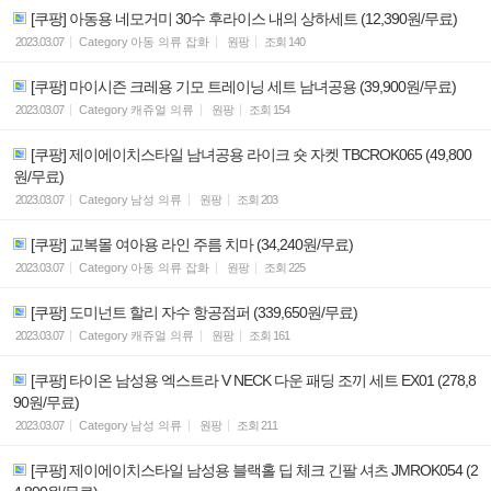
[쿠팡] 아동용 네모거미 30수 후라이스 내의 상하세트 (12,390원/무료)
2023.03.07
Category
아동 의류 잡화
원팡
조회
140
[쿠팡] 마이시즌 크레용 기모 트레이닝 세트 남녀공용 (39,900원/무료)
2023.03.07
Category
캐쥬얼 의류
원팡
조회
154
[쿠팡] 제이에이치스타일 남녀공용 라이크 숏 자켓 TBCROK065 (49,800
원/무료)
2023.03.07
Category
남성 의류
원팡
조회
203
[쿠팡] 교복몰 여아용 라인 주름 치마 (34,240원/무료)
2023.03.07
Category
아동 의류 잡화
원팡
조회
225
[쿠팡] 도미넌트 할리 자수 항공점퍼 (339,650원/무료)
2023.03.07
Category
캐쥬얼 의류
원팡
조회
161
[쿠팡] 타이온 남성용 엑스트라 V NECK 다운 패딩 조끼 세트 EX01 (278,8
90원/무료)
2023.03.07
Category
남성 의류
원팡
조회
211
[쿠팡] 제이에이치스타일 남성용 블랙홀 딥 체크 긴팔 셔츠 JMROK054 (2