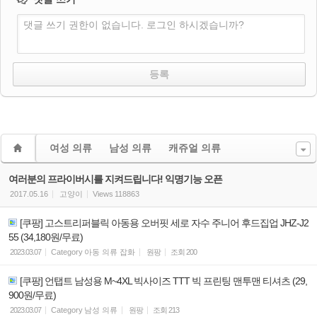
댓글 쓰기 권한이 없습니다. 로그인 하시겠습니까?
여성 의류
남성 의류
캐쥬얼 의류
여러분의 프라이버시를 지켜드립니다! 익명기능 오픈
2017.05.16
고양이
Views
118863
[쿠팡] 고스트리퍼블릭 아동용 오버핏 세로 자수 주니어 후드집업 JHZ-J2
55 (34,180원/무료)
2023.03.07
Category
아동 의류 잡화
원팡
조회
200
[쿠팡] 언탭트 남성용 M~4XL 빅사이즈 TTT 빅 프린팅 맨투맨 티셔츠 (29,
900원/무료)
2023.03.07
Category
남성 의류
원팡
조회
213