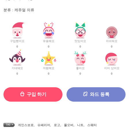
분류 : 캐쥬얼 의류
구입했어요
유용해요
맛있어요
아쉬워요
0
0
0
0
기대돼요
저렴해요
좋아요
이미 샀어요
0
0
0
0
구입 하기
와드 등록
TAG •
게인스보로
,
슈페리어
,
로고
,
풀오버
,
니트
,
스웨터