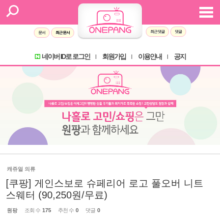
최근 댓글
댓글
문서
최근 문서
네이버 ID로 로그인
회원가입
이용안내
공지
l
l
l
캐쥬얼 의류
[쿠팡] 게인스보로 슈페리어 로고 풀오버 니트
스웨터 (90,250원/무료)
원팡
조회 수
175
추천 수
0
댓글
0