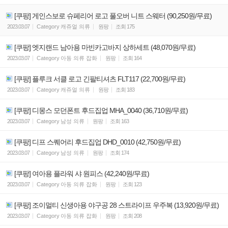
[쿠팡] 게인스보로 슈페리어 로고 풀오버 니트 스웨터 (90,250원/무료)
2023.03.07
Category
캐쥬얼 의류
원팡
조회
175
[쿠팡] 엣지랜드 남아용 마빈카고바지 상하세트 (48,070원/무료)
2023.03.07
Category
아동 의류 잡화
원팡
조회
164
[쿠팡] 플루크 서클 로고 긴팔티셔츠 FLT117 (22,700원/무료)
2023.03.07
Category
캐쥬얼 의류
원팡
조회
183
[쿠팡] 디몽스 모던폰트 후드집업 MHA_0040 (36,710원/무료)
2023.03.07
Category
남성 의류
원팡
조회
163
[쿠팡] 디프 스퀘어리 후드집업 DHD_0010 (42,750원/무료)
2023.03.07
Category
남성 의류
원팡
조회
174
[쿠팡] 여아용 플라워 샤 원피스 (42,240원/무료)
2023.03.07
Category
아동 의류 잡화
원팡
조회
123
[쿠팡] 조이멀티 신생아용 야구공 28 스트라이프 우주복 (13,920원/무료)
2023.03.07
Category
아동 의류 잡화
원팡
조회
208