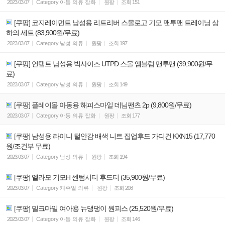
2023.03.07
Category
아동 의류 잡화
원팡
조회
151
[쿠팡] 코지레이먼트 남성용 리트리버 스몰로고 기모 맨투맨 트레이닝 상
하의 세트 (83,900원/무료)
2023.03.07
Category
남성 의류
원팡
조회
197
[쿠팡] 언탭트 남성용 빅사이즈 UTPD 스몰 엠블럼 맨투맨 (39,900원/무
료)
2023.03.07
Category
남성 의류
원팡
조회
149
[쿠팡] 플레이몰 아동용 해피스마일 데님팬츠 2p (9,800원/무료)
2023.03.07
Category
아동 의류 잡화
원팡
조회
177
[쿠팡] 남성용 라이니 털안감 배색 니트 집업후드 가디건 KXN15 (17,770
원/조건부 무료)
2023.03.07
Category
남성 의류
원팡
조회
194
[쿠팡] 엘라모 기모H 센텀시티 후드티 (35,900원/무료)
2023.03.07
Category
캐쥬얼 의류
원팡
조회
208
[쿠팡] 밀크마일 여아용 뉴댕댕이 원피스 (25,520원/무료)
2023.03.07
Category
아동 의류 잡화
원팡
조회
146