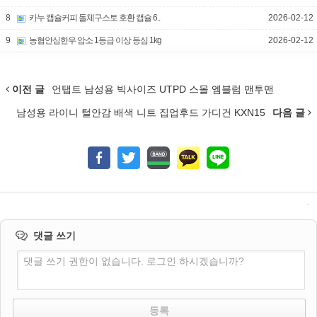
8
카누 캡슐커피 돌체구스토 호환 캡슐 6..
2026-02-12
9
농협안심한우 암소 1등급 이상 등심 1kg
2026-02-12
이전 글
언탭트 남성용 빅사이즈 UTPD 스몰 엠블럼 맨투맨
남성용 라이니 털안감 배색 니트 집업후드 가디건 KXN15
다음 글
댓글 쓰기
댓글 쓰기 권한이 없습니다. 로그인 하시겠습니까?