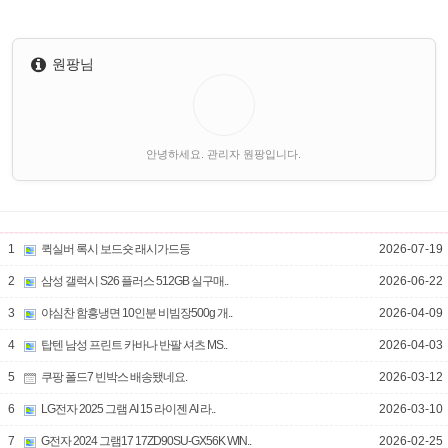
원팡님
안녕하세요. 관리자 원팡입니다.
1
퀵실버 록시 보드숏 래시가드등
2026-07-19
2
삼성 갤럭시 S26 플러스 512GB 실구매..
2026-06-22
3
야심찬 함흥냉면 10인분 비빔장500g 개..
2026-04-09
4
탑텐 남성 프린트 카바나 반팔 셔츠 MS..
2026-04-03
5
쿠팡 폴드7 빈박스 배송됐네요.
2026-03-12
6
LG전자 2025 그램 AI 15 라이젠 AI 라..
2026-03-10
7
G전자 2024 그램17 17ZD90SU-GX56K WIN..
2026-02-25