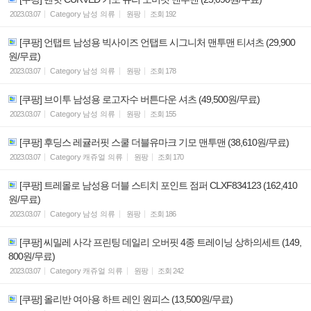
2023.03.07
Category
남성 의류
원팡
조회
192
[쿠팡] 언탭트 남성용 빅사이즈 언탭트 시그니처 맨투맨 티셔츠 (29,900
원/무료)
2023.03.07
Category
남성 의류
원팡
조회
178
[쿠팡] 브이투 남성용 로고자수 버튼다운 셔츠 (49,500원/무료)
2023.03.07
Category
남성 의류
원팡
조회
155
[쿠팡] 후딩스 레귤러핏 스쿨 더블유마크 기모 맨투맨 (38,610원/무료)
2023.03.07
Category
캐쥬얼 의류
원팡
조회
170
[쿠팡] 트레몰로 남성용 더블 스티치 포인트 점퍼 CLXF834123 (162,410
원/무료)
2023.03.07
Category
남성 의류
원팡
조회
186
[쿠팡] 씨밀레 사각 프린팅 데일리 오버핏 4종 트레이닝 상하의세트 (149,
800원/무료)
2023.03.07
Category
캐쥬얼 의류
원팡
조회
242
[쿠팡] 올리반 여아용 하트 레인 원피스 (13,500원/무료)