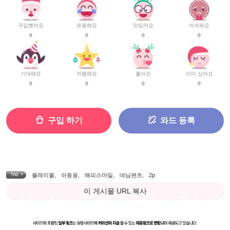
구입했어요
유용해요
맛있어요
아쉬워요
0
0
0
0
기대돼요
저렴해요
좋아요
이미 샀어요
0
0
0
0
구입 하기
와드 등록
TAG •
플레이몰
,
아동용
,
해피스마일
,
데님팬츠
,
2p
이 게시물 URL 복사