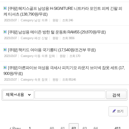
[쿠팡] 헤지스골프 남성용 H-SIGNITURE 니트카라 포인트 피케 긴팔 피
케 티셔츠 (138,790원/무료)
2023.03.07
Category
남성 의류
원팡
조회
246
[쿠팡] 남성용 메이즌 방한 털 운동화 RAM55 (29,870원/무료)
2023.03.07
Category
패션 신발
원팡
조회
3656
[쿠팡] 잭키드 여아용 국기롱티 (17,540원/조건부 무료)
2023.03.07
Category
아동 의류 잡화
원팡
조회
170
[쿠팡] 마른파이브 여성용 극세사 피치기모 라운지 브이넥 잠옷 세트 (17,
900원/무료)
2023.03.07
Category
속옷 잠옷
원팡
조회
85146
검색
쓰기
Prev
1
...
60
61
62
63
64
...
411