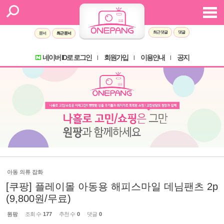
최근 댓글
댓글
문서
최근 문서
네이버 ID로 로그인
회원가입
이용안내
공지
l
l
l
아동 의류 잡화
[쿠팡] 플레이몰 아동용 해피스마일 데님팬츠 2p
(9,800원/무료)
원팡
조회 수
177
추천 수
0
댓글
0