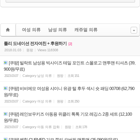
여성 의류
남성 의류
캐쥬얼 의류
툴리 도네이션 전자여친 + 후원하기
[2]
2018.01.03
원팡
Views
118308
[쿠팡] 빌락트 남성용 빅사이즈 테일 포인트 스몰로고 맨투맨 티셔츠 (39,
900원/무료)
2023.03.07
Category
남성 의류
원팡
조회
151
[쿠팡] 비비에모 여성용 샤이니 유광 털 후두 섹시 숏 패딩 00708 (62,790
원/무료)
2023.03.07
Category
여성 의류
원팡
조회
250
[쿠팡] 레인보우키즈 아동용 위클리 톡톡 기모 레깅스 2종 세트 (12,100
원/무료)
2023.03.07
Category
아동 의류 잡화
원팡
조회
178
[쿠팡] 벤힛 CURVED 기모 쮸리 오버핏 맨투맨 (25,090원/무료)