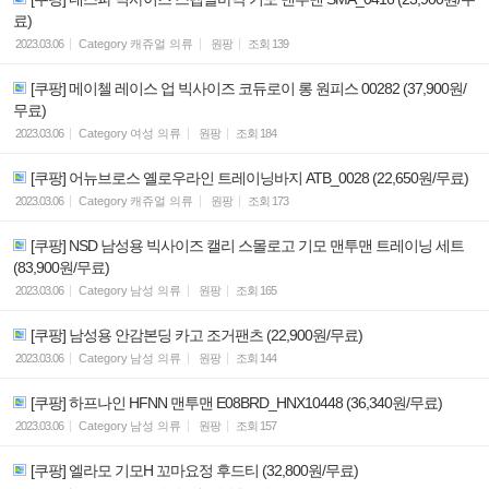
료)
2023.03.06
Category
캐쥬얼 의류
원팡
조회
139
[쿠팡] 메이첼 레이스 업 빅사이즈 코듀로이 롱 원피스 00282 (37,900원/
무료)
2023.03.06
Category
여성 의류
원팡
조회
184
[쿠팡] 어뉴브로스 옐로우라인 트레이닝바지 ATB_0028 (22,650원/무료)
2023.03.06
Category
캐쥬얼 의류
원팡
조회
173
[쿠팡] NSD 남성용 빅사이즈 캘리 스몰로고 기모 맨투맨 트레이닝 세트
(83,900원/무료)
2023.03.06
Category
남성 의류
원팡
조회
165
[쿠팡] 남성용 안감본딩 카고 조거팬츠 (22,900원/무료)
2023.03.06
Category
남성 의류
원팡
조회
144
[쿠팡] 하프나인 HFNN 맨투맨 E08BRD_HNX10448 (36,340원/무료)
2023.03.06
Category
남성 의류
원팡
조회
157
[쿠팡] 엘라모 기모H 꼬마요정 후드티 (32,800원/무료)