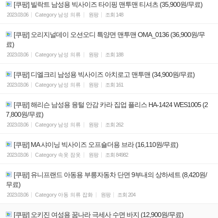
[쿠팡] 빌락트 남성용 빅사이즈 타이핑 맨투맨 티셔츠 (35,900원/무료)
2023.03.06
Category
남성 의류
원팡
조회
148
[쿠팡] 오리지널데이 오션오디 특양면 맨투맨 OMA_0136 (36,900원/무
료)
2023.03.06
Category
남성 의류
원팡
조회
188
[쿠팡] 디엘크리 남성용 빅사이즈 아치로고 맨투맨 (34,900원/무료)
2023.03.06
Category
남성 의류
원팡
조회
161
[쿠팡] 해리슨 남성용 융털 안감 카라 집업 플리스 HA-1424 WES1005 (2
7,800원/무료)
2023.03.06
Category
남성 의류
원팡
조회
262
[쿠팡] MA 샤이닝 빅사이즈 오프숄더용 브라 (16,110원/무료)
2023.03.06
Category
속옷 잠옷
원팡
조회
84982
[쿠팡] 유니프랜드 아동용 부릉자동차 단면 9부내의 상하세트 (8,420원/
무료)
2023.03.06
Category
아동 의류 잡화
원팡
조회
204
[쿠팡] 오키진 여성용 꿈나라 극세사 수면 바지 (12,900원/무료)