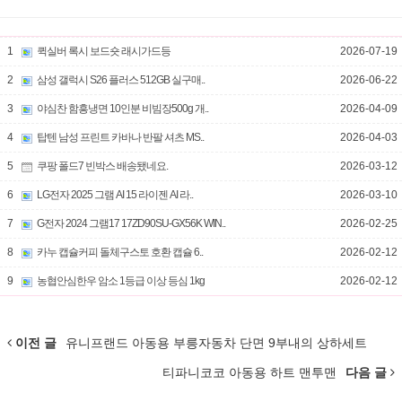
1
퀵실버 록시 보드숏 래시가드등
2026-07-19
2
삼성 갤럭시 S26 플러스 512GB 실구매..
2026-06-22
3
야심찬 함흥냉면 10인분 비빔장500g 개..
2026-04-09
4
탑텐 남성 프린트 카바나 반팔 셔츠 MS..
2026-04-03
5
쿠팡 폴드7 빈박스 배송됐네요.
2026-03-12
6
LG전자 2025 그램 AI 15 라이젠 AI 라..
2026-03-10
7
G전자 2024 그램17 17ZD90SU-GX56K WIN..
2026-02-25
8
카누 캡슐커피 돌체구스토 호환 캡슐 6..
2026-02-12
9
농협안심한우 암소 1등급 이상 등심 1kg
2026-02-12
이전 글
유니프랜드 아동용 부릉자동차 단면 9부내의 상하세트
티파니코코 아동용 하트 맨투맨
다음 글