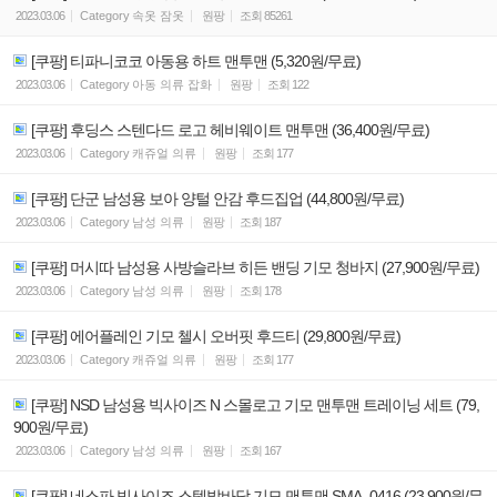
2023.03.06
Category
속옷 잠옷
원팡
조회
85261
[쿠팡] 티파니코코 아동용 하트 맨투맨 (5,320원/무료)
2023.03.06
Category
아동 의류 잡화
원팡
조회
122
[쿠팡] 후딩스 스텐다드 로고 헤비웨이트 맨투맨 (36,400원/무료)
2023.03.06
Category
캐쥬얼 의류
원팡
조회
177
[쿠팡] 단군 남성용 보아 양털 안감 후드집업 (44,800원/무료)
2023.03.06
Category
남성 의류
원팡
조회
187
[쿠팡] 머시따 남성용 사방슬라브 히든 밴딩 기모 청바지 (27,900원/무료)
2023.03.06
Category
남성 의류
원팡
조회
178
[쿠팡] 에어플레인 기모 첼시 오버핏 후드티 (29,800원/무료)
2023.03.06
Category
캐쥬얼 의류
원팡
조회
177
[쿠팡] NSD 남성용 빅사이즈 N 스몰로고 기모 맨투맨 트레이닝 세트 (79,
900원/무료)
2023.03.06
Category
남성 의류
원팡
조회
167
[쿠팡] 네스파 빅사이즈 스텝발바닥 기모 맨투맨 SMA_0416 (23,900원/무