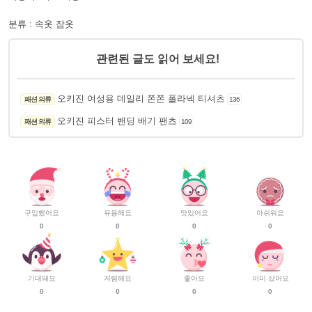
분류 : 속옷 잠옷
관련된 글도 읽어 보세요!
오키진 여성용 데일리 쫀쫀 폴라넥 티셔츠
패션 의류
136
오키진 피스터 밴딩 배기 팬츠
패션 의류
109
구입했어요
유용해요
맛있어요
아쉬워요
0
0
0
0
기대돼요
저렴해요
좋아요
이미 샀어요
0
0
0
0