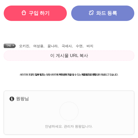
구입 하기
와드 등록
TAG •
오키진
,
여성용
,
꿈나라
,
극세사
,
수면
,
바지
이 게시물 URL 복사
원팡님
안녕하세요. 관리자 원팡입니다.