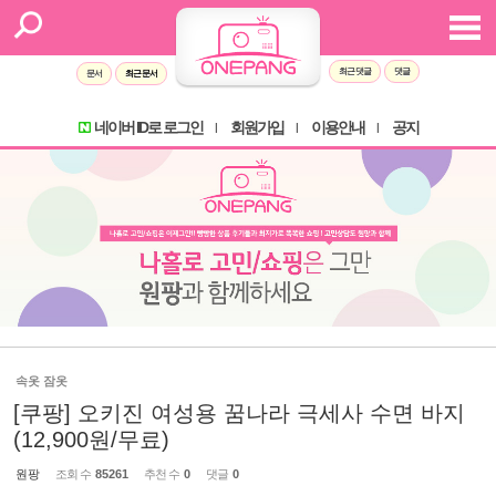
최근 댓글
댓글
문서
최근 문서
네이버 ID로 로그인
회원가입
이용안내
공지
l
l
l
속옷 잠옷
[쿠팡] 오키진 여성용 꿈나라 극세사 수면 바지
(12,900원/무료)
원팡
조회 수
85261
추천 수
0
댓글
0