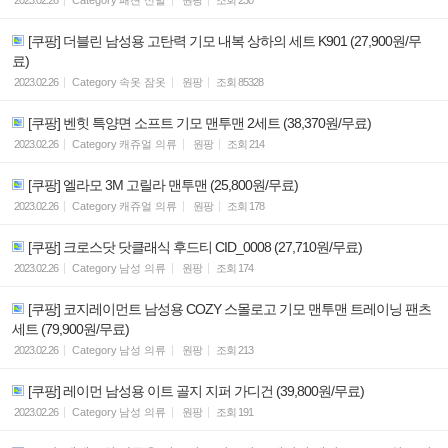
[쿠팡] 더블린 남성용 고탄력 기모 내복 상하의 세트 K901 (27,900원/무
료)
2023.02.26
Category
속옷 잠옷
원팡
조회
85328
[쿠팡] 벤힛 특양면 소프트 기모 맨투맨 2세트 (38,370원/무료)
2023.02.26
Category
캐쥬얼 의류
원팡
조회
214
[쿠팡] 엘라모 3M 고릴라 맨투맨 (25,800원/무료)
2023.02.26
Category
캐쥬얼 의류
원팡
조회
178
[쿠팡] 크로스닷 닷클래식 후드티 CID_0008 (27,710원/무료)
2023.02.26
Category
남성 의류
원팡
조회
174
[쿠팡] 코지레이먼트 남성용 COZY 스몰로고 기모 맨투맨 트레이닝 팬츠
세트 (79,900원/무료)
2023.02.26
Category
남성 의류
원팡
조회
213
[쿠팡] 레이먼 남성용 이트 골지 지퍼 가디건 (39,800원/무료)
2023.02.26
Category
남성 의류
원팡
조회
191