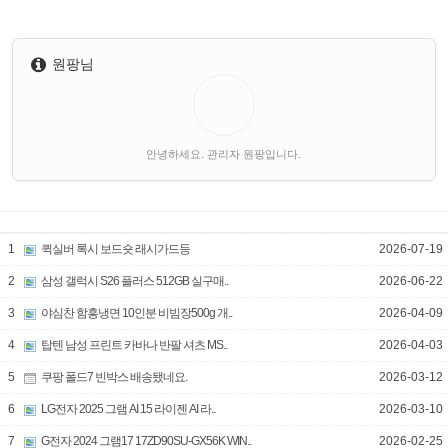
원팡님
안녕하세요. 관리자 원팡입니다.
1
퀵실버 록시 보드숏 래시가드등
2026-07-19
2
삼성 갤럭시 S26 플러스 512GB 실구매..
2026-06-22
3
야심찬 함흥냉면 10인분 비빔장500g 개..
2026-04-09
4
탑텐 남성 프린트 카바나 반팔 셔츠 MS..
2026-04-03
5
쿠팡 폴드7 빈박스 배송됐네요.
2026-03-12
6
LG전자 2025 그램 AI 15 라이젠 AI 라..
2026-03-10
7
G전자 2024 그램17 17ZD90SU-GX56K WIN..
2026-02-25