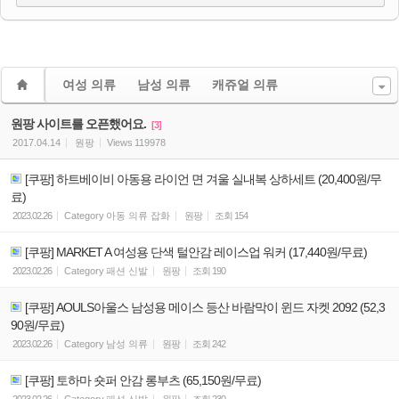
여성 의류
남성 의류
캐쥬얼 의류
원팡 사이트를 오픈했어요.
[3]
2017.04.14
원팡
Views
119978
[쿠팡] 하트베이비 아동용 라이언 면 겨울 실내복 상하세트 (20,400원/무
료)
2023.02.26
Category
아동 의류 잡화
원팡
조회
154
[쿠팡] MARKET A 여성용 단색 털안감 레이스업 워커 (17,440원/무료)
2023.02.26
Category
패션 신발
원팡
조회
190
[쿠팡] AOULS아울스 남성용 메이스 등산 바람막이 윈드 자켓 2092 (52,3
90원/무료)
2023.02.26
Category
남성 의류
원팡
조회
242
[쿠팡] 토하마 숏퍼 안감 롱부츠 (65,150원/무료)
2023.02.26
Category
패션 신발
원팡
조회
230