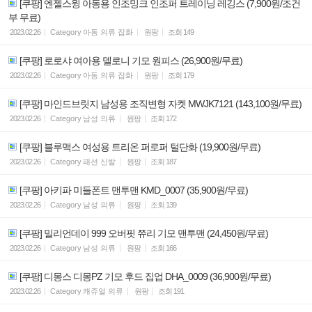
[쿠팡] 엔젤스윙 아동용 인조밍크 인조퍼 트레이닝 레깅스 (7,900원/조건
부 무료)
2023.02.26
Category
아동 의류 잡화
원팡
조회
149
[쿠팡] 로로샤 여아용 델로니 기모 원피스 (26,900원/무료)
2023.02.26
Category
아동 의류 잡화
원팡
조회
179
[쿠팡] 마인드브릿지 남성용 조직변형 자켓 MWJK7121 (143,100원/무료)
2023.02.26
Category
남성 의류
원팡
조회
172
[쿠팡] 블루맥스 여성용 트리온 퍼로퍼 털단화 (19,900원/무료)
2023.02.26
Category
패션 신발
원팡
조회
187
[쿠팡] 아키파 미들폰트 맨투맨 KMD_0007 (35,900원/무료)
2023.02.26
Category
남성 의류
원팡
조회
139
[쿠팡] 밀리언데이 999 오버핏 쮸리 기모 맨투맨 (24,450원/무료)
2023.02.26
Category
남성 의류
원팡
조회
166
[쿠팡] 디몽스 디몽PZ 기모 후드 집업 DHA_0009 (36,900원/무료)
2023.02.26
Category
캐쥬얼 의류
원팡
조회
191