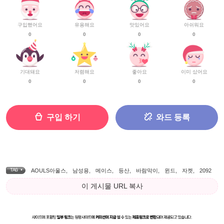
구입했어요
유용해요
맛있어요
아쉬워요
0
0
0
0
기대돼요
저렴해요
좋아요
이미 샀어요
0
0
0
0
구입 하기
와드 등록
TAG •
AOULS아울스
,
남성용
,
메이스
,
등산
,
바람막이
,
윈드
,
자켓
,
2092
이 게시물 URL 복사