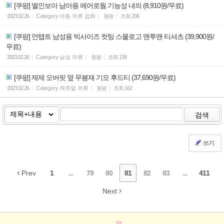
[쿠팡] 엘인보아 남아용 에어로웜 기능성 내의 (8,910원/무료)
2023.02.26
Category
아동 의류 잡화
원팡
조회
206
[쿠팡] 언탭트 남성용 빅사이즈 컷팅 스몰로고 맨투맨 티셔츠 (39,900원/
무료)
2023.02.26
Category
남성 의류
원팡
조회
139
[쿠팡] 제제 오버핏 옆 무봉재 기모 후드티 (37,690원/무료)
2023.02.26
Category
캐쥬얼 의류
원팡
조회
162
검색
쓰기
Prev
1
...
79
80
81
82
83
...
411
Next