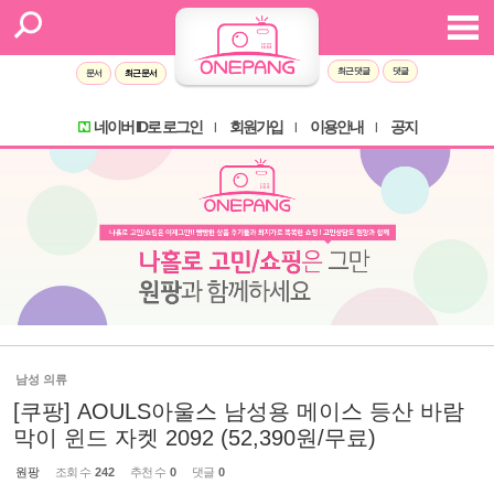
최근 댓글
댓글
문서
최근 문서
네이버 ID로 로그인
회원가입
이용안내
공지
l
l
l
남성 의류
[쿠팡] AOULS아울스 남성용 메이스 등산 바람
막이 윈드 자켓 2092 (52,390원/무료)
원팡
조회 수
242
추천 수
0
댓글
0