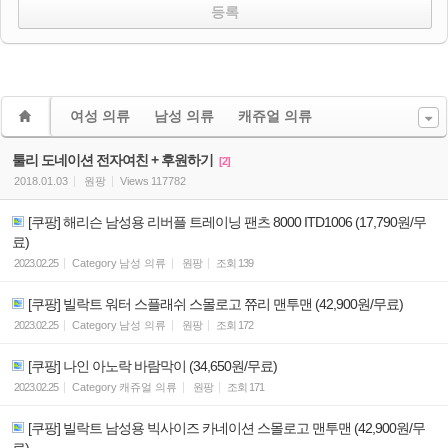
여성 의류
남성 의류
캐쥬얼 의류
툴리 도네이션 전자여친 + 후원하기
[2]
2018.01.03
원팡
Views
117782
[쿠팡] 해리슨 남성용 리버플 트레이닝 팬츠 8000 ITD1006 (17,790원/무
료)
2023.02.25
Category
남성 의류
원팡
조회
139
[쿠팡] 빌락트 워터 스플래쉬 스몰로고 쮸리 맨투맨 (42,900원/무료)
2023.02.25
Category
남성 의류
원팡
조회
172
[쿠팡] 나인 아노락 바람막이 (34,650원/무료)
2023.02.25
Category
캐쥬얼 의류
원팡
조회
171
[쿠팡] 빌락트 남성용 빅사이즈 카네이션 스몰로고 맨투맨 (42,900원/무
료)