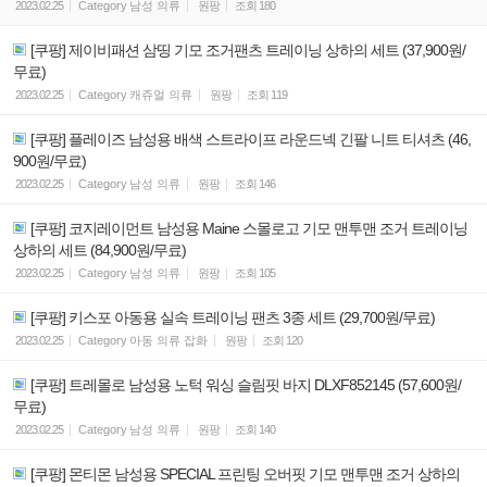
2023.02.25
Category
남성 의류
원팡
조회
180
[쿠팡] 제이비패션 삼띵 기모 조거팬츠 트레이닝 상하의 세트 (37,900원/
무료)
2023.02.25
Category
캐쥬얼 의류
원팡
조회
119
[쿠팡] 플레이즈 남성용 배색 스트라이프 라운드넥 긴팔 니트 티셔츠 (46,
900원/무료)
2023.02.25
Category
남성 의류
원팡
조회
146
[쿠팡] 코지레이먼트 남성용 Maine 스몰로고 기모 맨투맨 조거 트레이닝
상하의 세트 (84,900원/무료)
2023.02.25
Category
남성 의류
원팡
조회
105
[쿠팡] 키스포 아동용 실속 트레이닝 팬츠 3종 세트 (29,700원/무료)
2023.02.25
Category
아동 의류 잡화
원팡
조회
120
[쿠팡] 트레몰로 남성용 노턱 워싱 슬림핏 바지 DLXF852145 (57,600원/
무료)
2023.02.25
Category
남성 의류
원팡
조회
140
[쿠팡] 몬티몬 남성용 SPECIAL 프린팅 오버핏 기모 맨투맨 조거 상하의