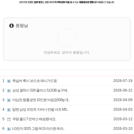
원팡님
안녕하세요. 관리자 원팡입니다.
1
퀵실버 록시 보드숏 래시가드등
2026-07-19
2
삼성 갤럭시 S26 플러스 512GB 실구매..
2026-06-22
3
야심찬 함흥냉면 10인분 비빔장500g 개..
2026-04-09
4
탑텐 남성 프린트 카바나 반팔 셔츠 MS..
2026-04-03
5
쿠팡 폴드7 빈박스 배송됐네요.
2026-03-12
6
LG전자 2025 그램 AI 15 라이젠 AI 라..
2026-03-10