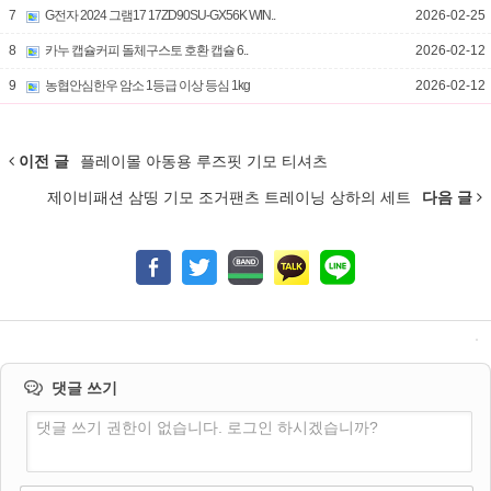
7
G전자 2024 그램17 17ZD90SU-GX56K WIN..
2026-02-25
8
카누 캡슐커피 돌체구스토 호환 캡슐 6..
2026-02-12
9
농협안심한우 암소 1등급 이상 등심 1kg
2026-02-12
이전 글
플레이몰 아동용 루즈핏 기모 티셔츠
제이비패션 삼띵 기모 조거팬츠 트레이닝 상하의 세트
다음 글
댓글 쓰기
댓글 쓰기 권한이 없습니다. 로그인 하시겠습니까?