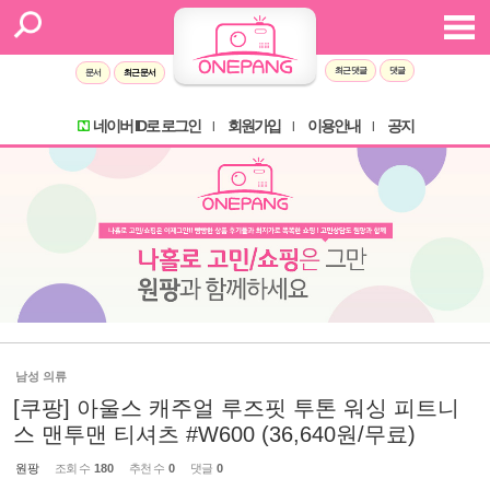
최근 댓글
댓글
문서
최근 문서
네이버 ID로 로그인
회원가입
이용안내
공지
l
l
l
남성 의류
[쿠팡] 아울스 캐주얼 루즈핏 투톤 워싱 피트니
스 맨투맨 티셔츠 #W600 (36,640원/무료)
원팡
조회 수
180
추천 수
0
댓글
0