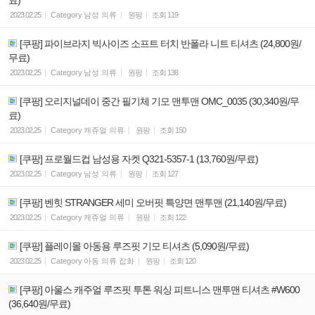
2023.02.25
Category
남성 의류
원팡
조회
119
[쿠팡] 파이브라지 빅사이즈 소프트 터치 반폴라 니트 티셔츠 (24,800원/
무료)
2023.02.25
Category
남성 의류
원팡
조회
138
[쿠팡] 오리지널데이 중간 필기체 기모 맨투맨 OMC_0035 (30,340원/무
료)
2023.02.25
Category
캐쥬얼 의류
원팡
조회
150
[쿠팡] 프로월드컵 남성용 자켓 Q321-5357-1 (13,760원/무료)
2023.02.25
Category
남성 의류
원팡
조회
127
[쿠팡] 벤힛 STRANGER 세미 오버핏 특양면 맨투맨 (21,140원/무료)
2023.02.25
Category
캐쥬얼 의류
원팡
조회
122
[쿠팡] 플레이몰 아동용 루즈핏 기모 티셔츠 (5,090원/무료)
2023.02.25
Category
아동 의류 잡화
원팡
조회
120
[쿠팡] 아울스 캐주얼 루즈핏 투톤 워싱 피트니스 맨투맨 티셔츠 #W600
(36,640원/무료)