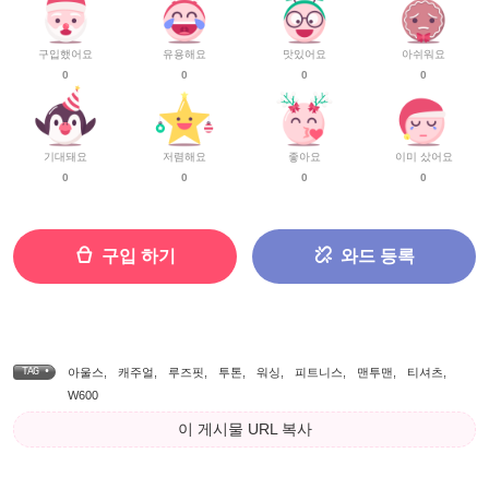
구입했어요
유용해요
맛있어요
아쉬워요
0
0
0
0
기대돼요
저렴해요
좋아요
이미 샀어요
0
0
0
0
구입 하기
와드 등록
TAG •
아울스
,
캐주얼
,
루즈핏
,
투톤
,
워싱
,
피트니스
,
맨투맨
,
티셔츠
,
W600
이 게시물 URL 복사