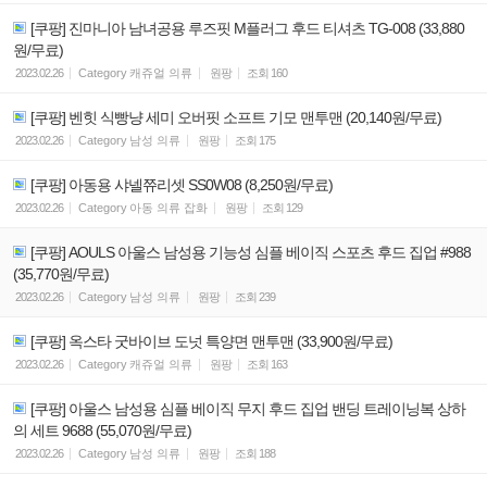
[쿠팡] 진마니아 남녀공용 루즈핏 M플러그 후드 티셔츠 TG-008 (33,880
원/무료)
2023.02.26
Category
캐쥬얼 의류
원팡
조회
160
[쿠팡] 벤힛 식빵냥 세미 오버핏 소프트 기모 맨투맨 (20,140원/무료)
2023.02.26
Category
남성 의류
원팡
조회
175
[쿠팡] 아동용 샤넬쮸리셋 SS0W08 (8,250원/무료)
2023.02.26
Category
아동 의류 잡화
원팡
조회
129
[쿠팡] AOULS 아울스 남성용 기능성 심플 베이직 스포츠 후드 집업 #988
(35,770원/무료)
2023.02.26
Category
남성 의류
원팡
조회
239
[쿠팡] 옥스타 굿바이브 도넛 특양면 맨투맨 (33,900원/무료)
2023.02.26
Category
캐쥬얼 의류
원팡
조회
163
[쿠팡] 아울스 남성용 심플 베이직 무지 후드 집업 밴딩 트레이닝복 상하
의 세트 9688 (55,070원/무료)
2023.02.26
Category
남성 의류
원팡
조회
188