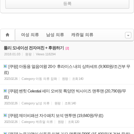
여성 의류
남성 의류
캐쥬얼 의류
툴리 도네이션 전자여친 + 후원하기
[2]
2018.01.03
원팡
Views
118294
[쿠팡] 아동용 얼음여왕 20수 후라이스 내의 상하세트 (9,900원/조건부 무
료)
2023.02.26
Category
아동 의류 잡화
원팡
조회
140
[쿠팡] 벤힛 Celestial 세미 오버핏 특양면 빅사이즈 맨투맨 (20,790원/무
료)
2023.02.26
Category
남성 의류
원팡
조회
140
[쿠팡] 제이비패션 자수패치 보석 맨투맨 (19,840원/무료)
2023.02.26
Category
캐쥬얼 의류
원팡
조회
120
[쿠팡] 뉴욕꼬맹이 아동용 마블 기모 맨투맨 P095 (15,400원/조건부 무료)