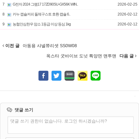
7
G전자 2024 그램17 17ZD90SU-GX56K WIN..
2026-02-25
8
카누 캡슐커피 돌체구스토 호환 캡슐 6..
2026-02-12
9
농협안심한우 암소 1등급 이상 등심 1kg
2026-02-12
이전 글
아동용 샤넬쮸리셋 SS0W08
옥스타 굿바이브 도넛 특양면 맨투맨
다음 글
댓글 쓰기
댓글 쓰기 권한이 없습니다. 로그인 하시겠습니까?