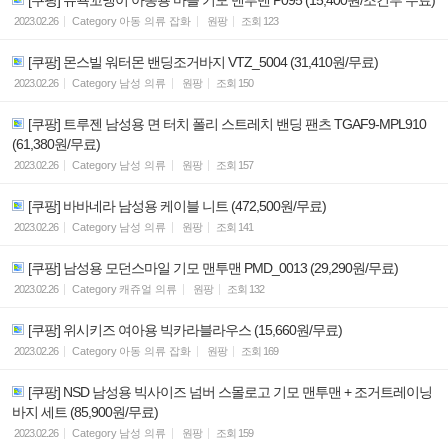
2023.02.26
Category
아동 의류 잡화
원팡
조회
123
[쿠팡] 몬스빌 워터몬 밴딩조거바지 VTZ_5004 (31,410원/무료)
2023.02.26
Category
남성 의류
원팡
조회
150
[쿠팡] 트루젠 남성용 면 터치 폴리 스트레치 밴딩 팬츠 TGAF9-MPL910
(61,380원/무료)
2023.02.26
Category
남성 의류
원팡
조회
157
[쿠팡] 바바네라 남성용 케이블 니트 (472,500원/무료)
2023.02.26
Category
남성 의류
원팡
조회
141
[쿠팡] 남성용 모던스마일 기모 맨투맨 PMD_0013 (29,290원/무료)
2023.02.26
Category
캐쥬얼 의류
원팡
조회
132
[쿠팡] 위시키즈 여아용 빅카라블라우스 (15,660원/무료)
2023.02.26
Category
아동 의류 잡화
원팡
조회
169
[쿠팡] NSD 남성용 빅사이즈 넘버 스몰로고 기모 맨투맨 + 조거트레이닝
바지 세트 (85,900원/무료)
2023.02.26
Category
남성 의류
원팡
조회
159