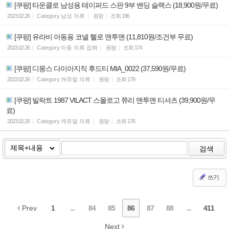
[쿠팡] 타운클로 남성용 테이퍼드 스판 9부 밴딩 슬랙스 (18,900원/무료)
2023.02.26
Category
남성 의류
원팡
조회
196
[쿠팡] 유라비 아동용 코넬 헬로 맨투맨 (11,810원/조건부 무료)
2023.02.26
Category
아동 의류 잡화
원팡
조회
174
[쿠팡] 디몽스 다이아지직 후드티 MIA_0022 (37,590원/무료)
2023.02.26
Category
캐쥬얼 의류
원팡
조회
179
[쿠팡] 빌락트 1987 VILACT 스몰로고 쮸리 맨투맨 티셔츠 (39,900원/무
료)
2023.02.26
Category
캐쥬얼 의류
원팡
조회
176
검색
쓰기
Prev
1
...
84
85
86
87
88
...
411
Next