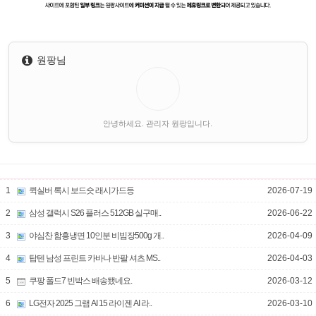
원팡님
안녕하세요. 관리자 원팡입니다.
1
퀵실버 록시 보드숏 래시가드등
2026-07-19
2
삼성 갤럭시 S26 플러스 512GB 실구매..
2026-06-22
3
야심찬 함흥냉면 10인분 비빔장500g 개..
2026-04-09
4
탑텐 남성 프린트 카바나 반팔 셔츠 MS..
2026-04-03
5
쿠팡 폴드7 빈박스 배송됐네요.
2026-03-12
6
LG전자 2025 그램 AI 15 라이젠 AI 라..
2026-03-10