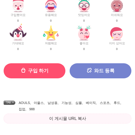
구입했어요
유용해요
맛있어요
아쉬워요
0
0
0
0
기대돼요
저렴해요
좋아요
이미 샀어요
0
0
0
0
구입 하기
와드 등록
TAG •
AOULS
,
아울스
,
남성용
,
기능성
,
심플
,
베이직
,
스포츠
,
후드
,
집업
,
988
이 게시물 URL 복사