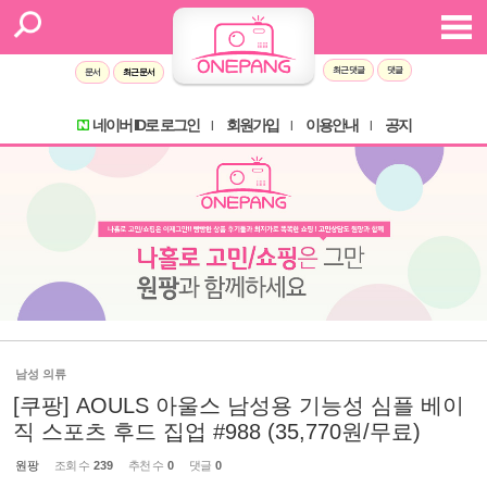
최근 댓글
댓글
문서
최근 문서
네이버 ID로 로그인
회원가입
이용안내
공지
l
l
l
남성 의류
[쿠팡] AOULS 아울스 남성용 기능성 심플 베이
직 스포츠 후드 집업 #988 (35,770원/무료)
원팡
조회 수
239
추천 수
0
댓글
0