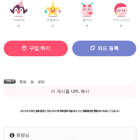
기대돼요
저렴해요
좋아요
이미 샀어요
0
0
0
0
구입 하기
와드 등록
TAG •
햅쌀
,
쌀
,
쌀밥
이 게시물 URL 복사
원팡님