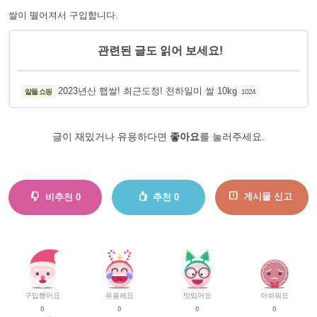
쌀이 떨어져서 구입합니다.
관련된 글도 읽어 보세요!
2023년산 햅쌀! 최근도정! 천하일미 쌀 10kg
알뜰 쇼핑
1024
글이 재밌거나 유용하다면
좋아요
를 눌러주세요.
게시물 신고
비추천
0
추천
0
구입했어요
유용해요
맛있어요
아쉬워요
0
0
0
0