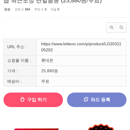
급 최근도정 단일품종 (25,880원/무료)
원팡
조회 수
884
추천 수
0
댓글
0
https://www.lotteon.com/p/product/LO20311
URL 주소 :
05202
쇼핑몰 이름 :
롯데온
가격 :
25,880원
배송비 :
무료
구입 하기
와드 등록