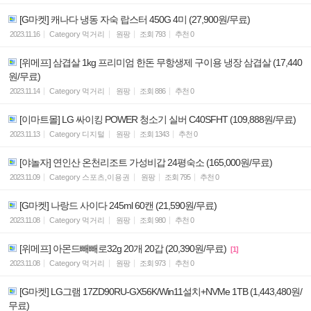
[G마켓] 캐나다 냉동 자숙 랍스터 450G 4미 (27,900원/무료)
2023.11.16
Category
먹거리
원팡
조회
793
추천
0
[위메프] 삼겹살 1kg 프리미엄 한돈 무항생제 구이용 냉장 삼겹살 (17,440
원/무료)
2023.11.14
Category
먹거리
원팡
조회
886
추천
0
[이마트몰] LG 싸이킹 POWER 청소기 실버 C40SFHT (109,888원/무료)
2023.11.13
Category
디지털
원팡
조회
1343
추천
0
[야놀자] 연인산 온천리조트 가성비갑 24평숙소 (165,000원/무료)
2023.11.09
Category
스포츠,이용권
원팡
조회
795
추천
0
[G마켓] 나랑드 사이다 245ml 60캔 (21,590원/무료)
2023.11.08
Category
먹거리
원팡
조회
980
추천
0
[위메프] 아몬드빼빼로32g 20개 20갑 (20,390원/무료)
[1]
2023.11.08
Category
먹거리
원팡
조회
973
추천
0
[G마켓] LG그램 17ZD90RU-GX56K/Win11설치+NVMe 1TB (1,443,480원/
무료)