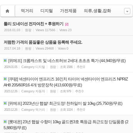
먹거리
디지털
가전제품
의류,생활,잡화
툴리 도네이션 전자여친 + 후원하기
[2]
2018.01.03
원팡
Views
117566
Votes
23
저렴한 가격의 품질좋은 상품을 등록해 주세요.
2017.04.18
원팡
Views
29468
Votes
0
[위메프] 크롬캐스트 및 네스트허브 2세대 초초초 특가 (44,940원/무료)
2024.01.05
Category
디지털
원팡
조회
1586
추천
0
[쿠팡] 넥센타이어 엔프리즈 16인치 타이어 넥센타이어 엔프리즈 NPRIZ
AH8 205/60R16 4개 방문장착 (413,600원/무료)
2023.12.26
Category
자동차
원팡
조회
979
추천
0
[위메프] 2023년산 햅쌀! 최근도정! 천하일미 쌀 10kg (25,750원/무료)
2023.12.26
Category
먹거리
원팡
조회
1024
추천
0
[롯데온] 23년 햅쌀 수향미 10kg 골드퀸3호 특등급 최근도정 단일품종 (2
5,880원/무료)