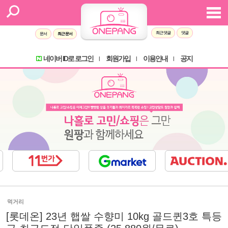
최근 댓글
댓글
문서
최근 문서
네이버 ID로 로그인
회원가입
이용안내
공지
l
l
l
먹거리
[롯데온] 23년 햅쌀 수향미 10kg 골드퀸3호 특등