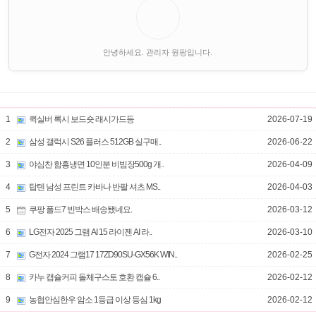
안녕하세요. 관리자 원팡입니다.
1
퀵실버 록시 보드숏 래시가드등
2026-07-19
2
삼성 갤럭시 S26 플러스 512GB 실구매..
2026-06-22
3
야심찬 함흥냉면 10인분 비빔장500g 개..
2026-04-09
4
탑텐 남성 프린트 카바나 반팔 셔츠 MS..
2026-04-03
5
쿠팡 폴드7 빈박스 배송됐네요.
2026-03-12
6
LG전자 2025 그램 AI 15 라이젠 AI 라..
2026-03-10
7
G전자 2024 그램17 17ZD90SU-GX56K WIN..
2026-02-25
8
카누 캡슐커피 돌체구스토 호환 캡슐 6..
2026-02-12
9
농협안심한우 암소 1등급 이상 등심 1kg
2026-02-12