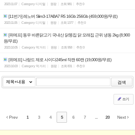
2023.11.07
Category
디지털
원팡
조회
981
추천
0
[11번가] 레노버 Slim3-17ABA7 R5 16Gb 256Gb (459,000원/무료)
2023.11.05
Category
디지털
원팡
조회
1377
추천
0
[위메프] 동우 바른닭고기 국내산 닭똥집 닭 모래집 근위 냉동 2kg (8,900
원/무료)
2023.10.05
Category
먹거리
원팡
조회
958
추천
0
[위메프] 나랑드 제로 사이다245ml 작캔 60캔 (19,000원/무료)
2023.10.03
Category
먹거리
원팡
조회
831
추천
0
검색
쓰기
Prev
1
3
4
5
6
7
...
20
Next