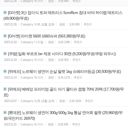
2023.12.26
Category
먹거리
원팡
조회
884
추천
0
[G마켓] 3단 접이식 토퍼 매트리스 5cm/8cm 침대 바닥 하이랩 매트리스
(49,900원/무료)
2023.12.26
Category
의류,생활,잡화
원팡
조회
965
추천
0
[G마켓] 라이젠 5600 1660슈퍼 (563,380원/무료)
2023.12.18
Category
디지털
원팡
조회
1390
추천
0
[쿠팡] 일화 부르르 brr 제로 사이다 30캔 (9,200원/무료/쿠팡 와우시)
2023.12.18
Category
먹거리
원팡
조회
903
추천
0
[위메프] 노르웨이 생연어 순살 필렛 1kg 슈페리어등급 (30,930원/무료)
2023.12.14
Category
먹거리
원팡
조회
1170
추천
0
[위메프] 베베앙 프리미엄 골드 아기 물티슈 캡형 70매 20팩 (17,700원/무
료)
2023.12.07
Category
의류,생활,잡화
원팡
조회
1024
추천
0
[롯데온] 노르웨이 생연어 300g 500g 1kg 통살 연어회 필렛 (29,960원/무
료/국민카드 26970)
2023.11.20
Category
먹거리
원팡
조회
935
추천
0