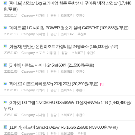
[위메프] 삼겹살 1kg 프리미엄 한돈 무항생제 구이용 냉장 삼겹살 (17,440
원/무료)
2023.11.14
Category
먹거리
원팡
조회
907
추천
0
[이마트몰] LG 싸이킹 POWER 청소기 실버 C40SFHT (109,888원/무료)
2023.11.13
Category
디지털
원팡
조회
1362
추천
0
[야놀자] 연인산 온천리조트 가성비갑 24평숙소 (165,000원/무료)
2023.11.09
Category
스포츠,이용권
원팡
조회
807
추천
0
[G마켓] 나랑드 사이다 245ml 60캔 (21,590원/무료)
2023.11.08
Category
먹거리
원팡
조회
992
추천
0
[위메프] 아몬드빼빼로32g 20개 20갑 (20,390원/무료)
[1]
2023.11.08
Category
먹거리
원팡
조회
995
추천
0
[G마켓] LG그램 17ZD90RU-GX56K/Win11설치+NVMe 1TB (1,443,480원/
무료)
2023.11.07
Category
디지털
원팡
조회
992
추천
0
[11번가] 레노버 Slim3-17ABA7 R5 16Gb 256Gb (459,000원/무료)
2023.11.05
Category
디지털
원팡
조회
1389
추천
0