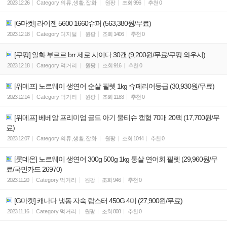
2023.12.26
Category
의류,생활,잡화
원팡
조회
996
추천
0
[G마켓] 라이젠 5600 1660슈퍼 (563,380원/무료)
2023.12.18
Category
디지털
원팡
조회
1406
추천
0
[쿠팡] 일화 부르르 brr 제로 사이다 30캔 (9,200원/무료/쿠팡 와우시)
2023.12.18
Category
먹거리
원팡
조회
916
추천
0
[위메프] 노르웨이 생연어 순살 필렛 1kg 슈페리어등급 (30,930원/무료)
2023.12.14
Category
먹거리
원팡
조회
1183
추천
0
[위메프] 베베앙 프리미엄 골드 아기 물티슈 캡형 70매 20팩 (17,700원/무
료)
2023.12.07
Category
의류,생활,잡화
원팡
조회
1044
추천
0
[롯데온] 노르웨이 생연어 300g 500g 1kg 통살 연어회 필렛 (29,960원/무
료/국민카드 26970)
2023.11.20
Category
먹거리
원팡
조회
946
추천
0
[G마켓] 캐나다 냉동 자숙 랍스터 450G 4미 (27,900원/무료)
2023.11.16
Category
먹거리
원팡
조회
808
추천
0