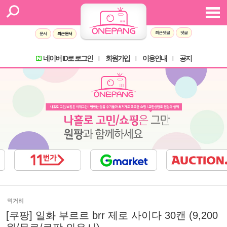
최근 댓글
댓글
문서
최근 문서
네이버 ID로 로그인
회원가입
이용안내
공지
l
l
l
먹거리
[쿠팡] 일화 부르르 brr 제로 사이다 30캔 (9,200