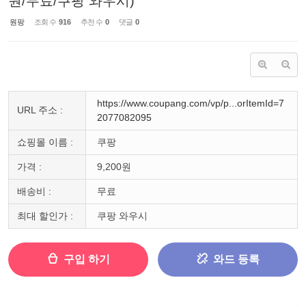
원/무료/쿠팡 와우시)
원팡
조회 수
916
추천 수
0
댓글
0
https://www.coupang.com/vp/p...orItemId=7
URL 주소 :
2077082095
쇼핑몰 이름 :
쿠팡
가격 :
9,200원
배송비 :
무료
최대 할인가 :
쿠팡 와우시
구입 하기
와드 등록