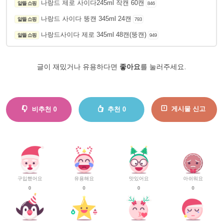
나랑드 제로 사이다245ml 작캔 60캔
알뜰 쇼핑
846
나랑드 사이다 뚱캔 345ml 24캔
알뜰 쇼핑
793
나랑드사이다 제로 345ml 48캔(뚱캔)
알뜰 쇼핑
949
글이 재밌거나 유용하다면
좋아요
를 눌러주세요.
게시물 신고
비추천
0
추천
0
구입했어요
유용해요
맛있어요
아쉬워요
0
0
0
0