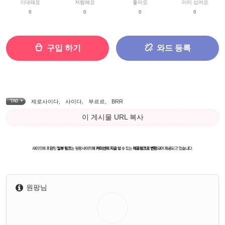
기대돼요
저렴해요
좋아요
이미 샀어요
0
0
0
0
구입 하기
와드 등록
TAG •
제로사이다
,
사이다
,
부르르
,
BRR
이 게시물 URL 복사
원팡님