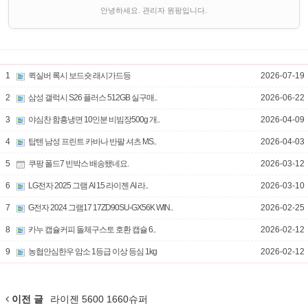
안녕하세요. 관리자 원팡입니다.
1
퀵실버 록시 보드숏 래시가드등
2026-07-19
2
삼성 갤럭시 S26 플러스 512GB 실구매..
2026-06-22
3
야심찬 함흥냉면 10인분 비빔장500g 개..
2026-04-09
4
탑텐 남성 프린트 카바나 반팔 셔츠 MS..
2026-04-03
5
쿠팡 폴드7 빈박스 배송됐네요.
2026-03-12
6
LG전자 2025 그램 AI 15 라이젠 AI 라..
2026-03-10
7
G전자 2024 그램17 17ZD90SU-GX56K WIN..
2026-02-25
8
카누 캡슐커피 돌체구스토 호환 캡슐 6..
2026-02-12
9
농협안심한우 암소 1등급 이상 등심 1kg
2026-02-12
이전 글
라이젠 5600 1660슈퍼