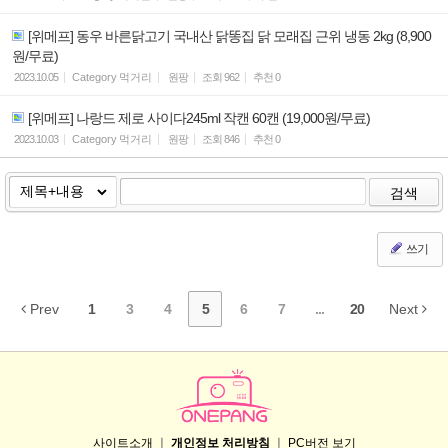
[위메프] 동우 바른닭고기 국내산 닭똥집 닭 모래집 근위 냉동 2kg (8,900
원/무료)
2023.10.05
Category
먹거리
원팡
조회
962
추천
0
[위메프] 나랑드 제로 사이다245ml 작캔 60캔 (19,000원/무료)
2023.10.03
Category
먹거리
원팡
조회
846
추천
0
검색
쓰기
Prev
1
3
4
5
6
7
...
20
Next
사이트소개
ㅣ
개인정보 처리방침
ㅣ
PC버전 보기