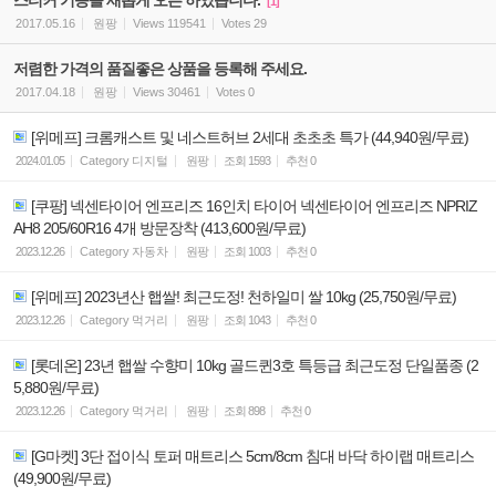
[1]
2017.05.16
원팡
Views
119541
Votes
29
저렴한 가격의 품질좋은 상품을 등록해 주세요.
2017.04.18
원팡
Views
30461
Votes
0
[위메프] 크롬캐스트 및 네스트허브 2세대 초초초 특가 (44,940원/무료)
2024.01.05
Category
디지털
원팡
조회
1593
추천
0
[쿠팡] 넥센타이어 엔프리즈 16인치 타이어 넥센타이어 엔프리즈 NPRIZ
AH8 205/60R16 4개 방문장착 (413,600원/무료)
2023.12.26
Category
자동차
원팡
조회
1003
추천
0
[위메프] 2023년산 햅쌀! 최근도정! 천하일미 쌀 10kg (25,750원/무료)
2023.12.26
Category
먹거리
원팡
조회
1043
추천
0
[롯데온] 23년 햅쌀 수향미 10kg 골드퀸3호 특등급 최근도정 단일품종 (2
5,880원/무료)
2023.12.26
Category
먹거리
원팡
조회
898
추천
0
[G마켓] 3단 접이식 토퍼 매트리스 5cm/8cm 침대 바닥 하이랩 매트리스
(49,900원/무료)