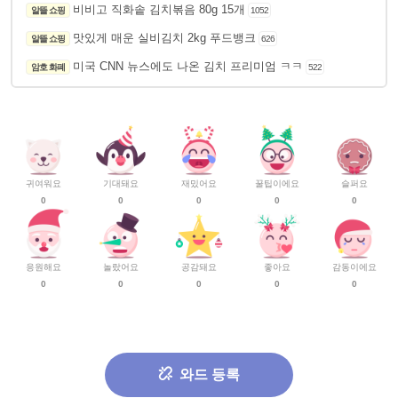
비비고 직화솥 김치볶음 80g 15개
알뜰 쇼핑
1052
맛있게 매운 실비김치 2kg 푸드뱅크
알뜰 쇼핑
626
미국 CNN 뉴스에도 나온 김치 프리미엄 ㅋㅋ
암호 화폐
522
귀여워요
기대돼요
재밌어요
꿀팁이에요
슬퍼요
0
0
0
0
0
응원해요
놀랐어요
공감돼요
좋아요
감동이에요
0
0
0
0
0
와드 등록