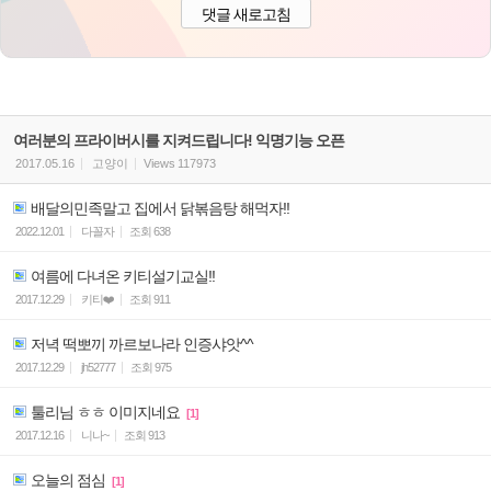
댓글 새로고침
여러분의 프라이버시를 지켜드립니다! 익명기능 오픈
2017.05.16
고양이
Views
117973
배달의민족말고 집에서 닭볶음탕 해먹자!!
2022.12.01
다꼴자
조회
638
여름에 다녀온 키티설기교실!!
2017.12.29
키티❤️
조회
911
저녁 떡뽀끼 까르보나라 인증샤앗^^
2017.12.29
jh52777
조회
975
툴리님 ㅎㅎ 이미지네요
[1]
2017.12.16
니나~
조회
913
오늘의 점심
[1]