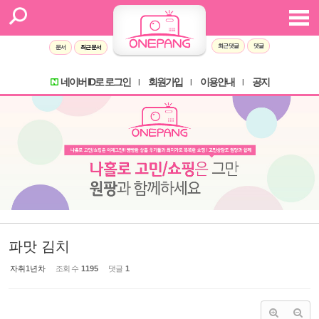
Sketchbook5, 스케치북5
Sketchbook5, 스케치북5
최근 댓글
댓글
문서
최근 문서
네이버 ID로 로그인
회원가입
이용안내
공지
l
l
l
파맛 김치
자취1년차
조회 수
1195
댓글
1