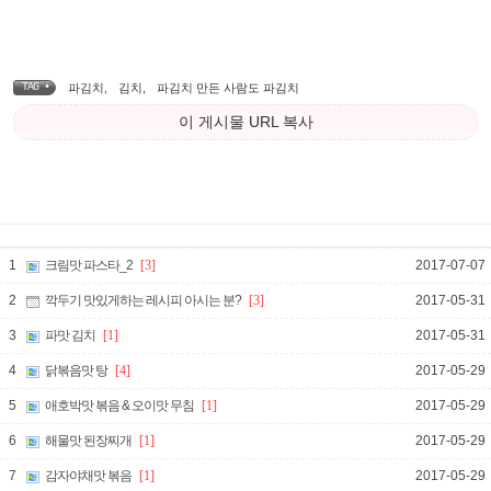
TAG •
파김치
,
김치
,
파김치 만든 사람도 파김치
이 게시물 URL 복사
1
크림맛 파스타_2
[3]
2017-07-07
2
깍두기 맛있게하는 레시피 아시는 분?
[3]
2017-05-31
3
파맛 김치
[1]
2017-05-31
4
닭볶음맛 탕
[4]
2017-05-29
5
애호박맛 볶음 & 오이맛 무침
[1]
2017-05-29
6
해물맛 된장찌개
[1]
2017-05-29
7
감자야채맛 볶음
[1]
2017-05-29