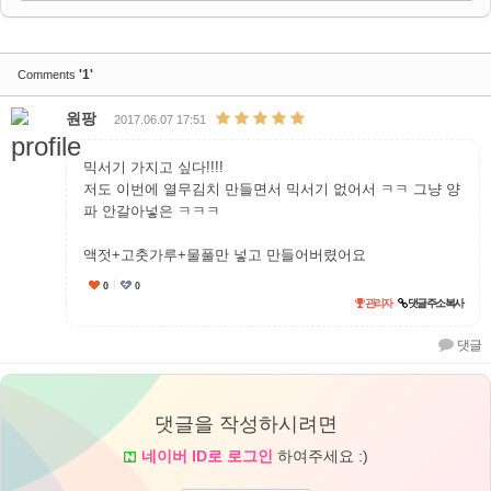
'1'
Comments
원팡
2017.06.07 17:51
믹서기 가지고 싶다!!!!
저도 이번에 열무김치 만들면서 믹서기 없어서 ㅋㅋ 그냥 양
파 안갈아넣은 ㅋㅋㅋ
액젓+고춧가루+물풀만 넣고 만들어버렸어요
0
0
추천
관리자
댓글 주소 복사
댓글
댓글을 작성하시려면
네이버 ID로 로그인
하여주세요 :)