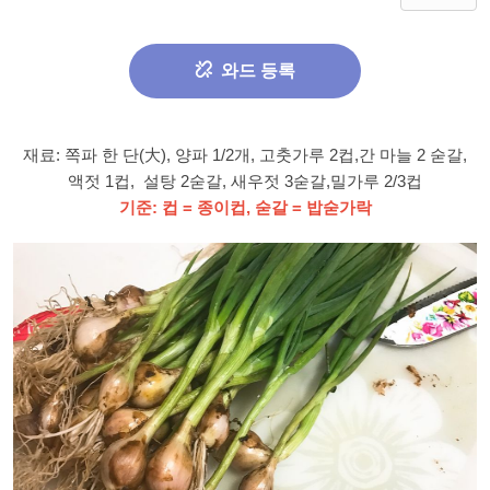
와드 등록
재료: 쪽파 한 단(大), 양파 1/2개, 고춧가루 2컵,간 마늘 2 숟갈,
액젓 1컵, 설탕 2숟갈, 새우젓 3숟갈,밀가루 2/3컵
기준: 컵 = 종이컵, 숟갈 = 밥숟가락