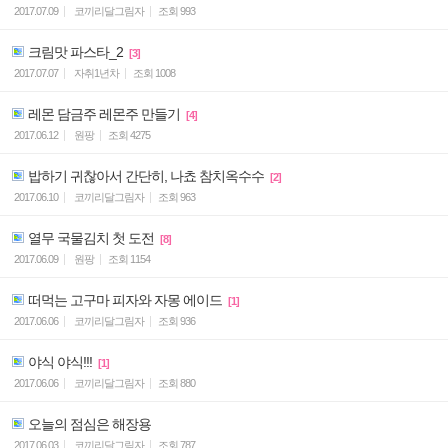
2017.07.09
코끼리달그림자
조회
993
크림맛 파스타_2
[3]
2017.07.07
자취1년차
조회
1008
레몬 담금주 레몬주 만들기
[4]
2017.06.12
원팡
조회
4275
밥하기 귀찮아서 간단히, 나쵸 참치옥수수
[2]
2017.06.10
코끼리달그림자
조회
963
열무 국물김치 첫 도전
[8]
2017.06.09
원팡
조회
1154
떠먹는 고구마 피자와 자몽 에이드
[1]
2017.06.06
코끼리달그림자
조회
936
야식 야식!!!
[1]
2017.06.06
코끼리달그림자
조회
880
오늘의 점심은 해장용
2017.06.03
코끼리달그림자
조회
787