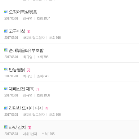
오징어목살볶음
2017.06.01
최규영
조회
1007
고구마칩
[2]
2017.06.01
코끼리달그림자
조회
916
순대볶음&유부초밥
2017.06.01
최규영
조회
796
안동찜닭
[2]
2017.06.01
최규영
조회
843
대패삽겹 제육
[3]
2017.06.01
최규영
조회
1006
간단한 또띠아 피자
[4]
2017.05.31
코끼리달그림자
조회
936
파맛 김치
[1]
2017.05.31
자취1년차
조회
1195