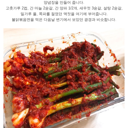
양념장을 만들어 줍니다.
고춧가루 2컵, 간 마늘 2숟갈, 간 양파 1/2개, 새우젓 3숟갈, 설탕 2숟갈,
밀가루 풀, 쪽파를 절였던 액젓을 여기에 부어줍니다.
불닭볶음면을 먹은 다음날 변기에서 보았던 광경과 비슷합니다.