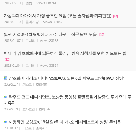
2017.05.19
원팡
Views
118744
가상화폐 매매에서 가장 중요한 요점 (오늘 술자님과 커피한잔)
[17]
2018.01.10
툴리가영
Views
25496
(타산지석3탄) 채팅방에서 자주 나오는 질문 답변 모음.
[12]
2018.01.07
모나리
Views
23183
이제 막 암호화화폐에 입문하신 툴리님 방송 시청자를 위한 차트보는 법.
[11]
2018.01.04
모나리
Views
33614
암호화폐 거래소 아이닥스(IDAX), 오는 8일 락우드 코인(RWD) 상장
2019.10.07
퍼스트
조회
494
락우드 펀드 매니지먼트, 보상형 동영상 플랫폼을 개발중인 루키유에 투
자유치
2019.10.03
코카코인
조회
647
시청하면 보상토x, 19일 암x화폐 거x소 캐셔레스트에 상장’ 루키유
2019.09.17
퍼스트
조회
413