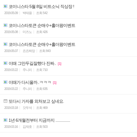
코이니스타 5월 8일 비트소닉 직상장 !
2019.05.09
박태용
조회
542
코이니스타토큰 순매수+홀더왕이벤트
2019.05.08
미즈노
조회
426
코이니스타토큰 순매수+홀더왕이벤트
2019.05.07
죠죠짜앙
조회
843
이때 그만두길잘했다 진짜..
[1]
2019.03.22
주니리
조회
710
이때가 다시올까..ㅋㅋㅋ
[1]
2019.03.22
주니리
조회
635
또다시 가자를 외처보고 싶네요.
2019.03.18
갓두석
조회
469
1년 6개월전부터 지금까지 ................
2019.03.16
김재호
조회
503