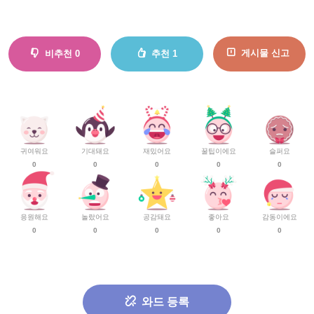
게시물 신고
비추천
0
추천
1
귀여워요
기대돼요
재밌어요
꿀팁이에요
슬퍼요
0
0
0
0
0
응원해요
놀랐어요
공감돼요
좋아요
감동이에요
0
0
0
0
0
와드 등록