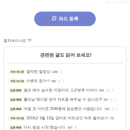
와드 등록
잘지내시나요 ??
관련된 글도 읽어 보세요!
열약한 열정상
자유 게시판
1293
1
이벤트 참가~!
자유 게시판
681
2
1
엘프 매수 실수한 지영이의 고군분투 이야기
암호 화폐
836
15
4
툴리님 메디랑 썬더 차트좀 봐주실 수 있나요?!
암호 화폐
557
1
1
며칠 전 아이콘 2540층에 탑승했던 사람입니다.
암호 화폐
543
1
1
2019년 3월 13일 업비트 비트코인 차트 둘러보기
자유 게시판
731
다시 방송 시작 했습니다.
암호 화폐
657
6