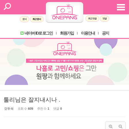
Sketchbook5, 스케치북5
Sketchbook5, 스케치북5
최근 댓글
댓글
문서
최근 문서
네이버 ID로 로그인
회원가입
이용안내
공지
l
l
l
툴리님은 잘지내시나 .
갓두석
조회 수
609
추천 수
1
댓글
0