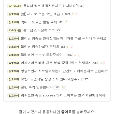
툴리님 헬스 운동치료사도 하시나요?
자유 게시판
745
(펌) 재미로 보는 코인 계급표
암호 화폐
1624
2
2
역대 비트코인 월별 추세
암호 화폐
1231
3
툴리님 스타실력 ㅋㅋ
자유 게시판
868
툴리님 방송을 안하실때는 매니져를 따로 두거나 꺼주세요.
암호 화폐
824
툴리님 방송하실때 음악요
암호 화폐
652
1
1
툴리님아 ㅜㅜㅜ 도와주세여!!!!
암호 화폐
849
1
3
어깨너머로 배운 차트 분석 12월 1일 ~ 현재까지
암호 화폐
1390
6
9
방송보면서 차트알려주는거 간간히 이해하는대로 연습해봣습니
암호 화폐
로빈8 코인레일 상장 소식 안내[내용추가]
암호 화폐
1555
로빈 수익 인증합니다
암호 화폐
1520
2
2
링커코인 송금 success 까지 ...이후는 멀 어찌진행해야하나요
암호 화폐
글이 재밌거나 유용하다면
좋아요
를 눌러주세요.