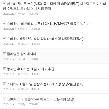
아프리 유니온 코인(AUC), 독보적인 결제(PAYMENT) 시스템으로 아프리
카 수백조의 모바일 머니 시장 공략
2019.07.17
박태용
조회
701
스타하마, 비트베리 솔루션 탑재…HAMA토큰 활용도 높인다.
2019.06.11
하더라구
조회
513
스타하마 6월 13일 상장 확정 (거래소명 상장2틀전공지)
2019.06.10
하더라구
조회
568
툴리님은 잘지내시나 .
2019.06.07
갓두석
조회
609
놓치면 후회하는 개꿀 거래소 추천
2019.06.04
비트스톤
조회
480
스타하마 6월 13일 상장 확정 (거래소명 상장2틀전공지)
2019.06.04
하더라구
조회
546
"코이니스타 토큰" coins 비트소닉 오픈마켓 상장!
2019.05.22
박태용
조회
488