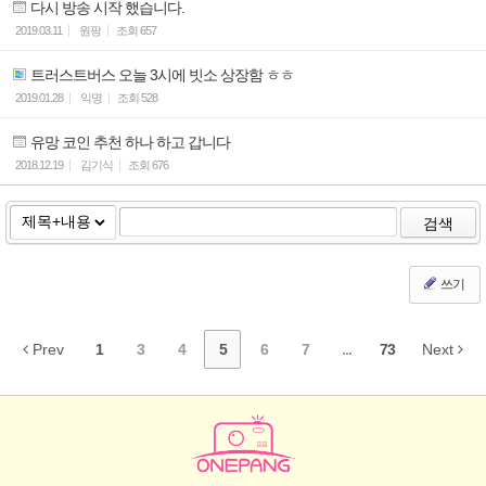
다시 방송 시작 했습니다.
2019.03.11
원팡
조회
657
트러스트버스 오늘 3시에 빗소 상장함 ㅎㅎ
2019.01.28
익명
조회
528
유망 코인 추천 하나 하고 갑니다
2018.12.19
김기식
조회
676
검색
쓰기
Prev
1
3
4
5
6
7
...
73
Next