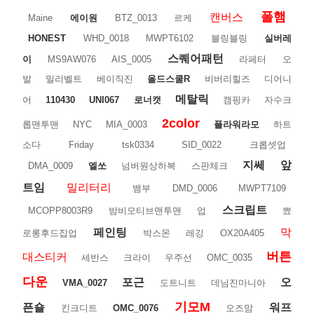
폴햄
캔버스
Maine
에이원
BTZ_0013
르케
HONEST
WHD_0018
MWPT6102
블링블링
실버레
스퀘어패턴
이
MS9AW076
AIS_0005
라페터
오
발
밀리벨트
베이직진
올드스쿨R
비버리힐즈
디어니
메탈릭
어
110430
UNI067
로너캣
캠핑카
자수크
2color
롭맨투맨
NYC
MIA_0003
플라워라모
하트
소다
Friday
tsk0334
SID_0022
크롭셋업
지쎄
앞
DMA_0009
엘쏘
넘버원상하복
스판체크
트임
밀리터리
뱀부
DMD_0006
MWPT7109
스크립트
MCOPP8003R9
밤비모티브맨투맨
업
뾰
페인팅
막
로롱후드집업
박스몬
레깅
OX20A405
버튼
대스티커
세반스
크라이
우주선
OMC_0035
다운
포근
오
VMA_0027
도트니트
데님진마니아
기모M
픈숄
워프
킨크디트
OMC_0076
오즈맘