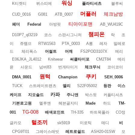
워싱
K티켓티
뷔스띠에
폴라티셔츠
블루씨
머플러
체크남방
CUD_0016
G081
ATB_0007
티아이포맨
페더
Federal
아방핏
AB_WU419C
챔피온
D10P7_ql3219
코스
스판시그니처
락
조
이
쥬뗌므
RTW1563
PTA_0003
A롱
레자
말레로
드
체리폭스
어썰트
어깨
FS2POD3107X
메리
E06JKA_JL4012
Knitwear
써클타이포
CM2T84
메리
윤
사운드
넘버83
번개타이거
체크무늬
코이코이
원턱
쿠키
DMA_0001
Champion
SEH_0006
TUCK
스트레이트팬츠
엘리
S22F05002
등판
이스
카파
케이프
지오솔드
주니앤
박스핏
커플티셔츠
기본로고원
멜루엔
헤븐골지티
Made
하드
TM-
TG-008
001
배색포인트
TH-335
하트목폴라
CO정
털조끼
글카모
sk5919
미로틱
매디
비
CPG9T01
그레이스래빗
레트로쉴드
ASH20-01SW
모