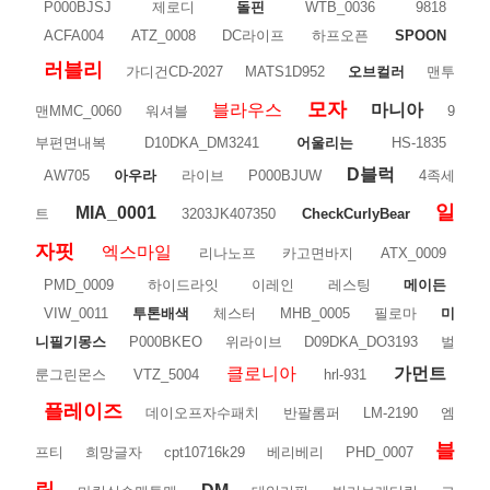
P000BJSJ
제로디
돌핀
WTB_0036
9818
ACFA004
ATZ_0008
DC라이프
하프오픈
SPOON
러블리
가디건CD-2027
MATS1D952
오브컬러
맨투
모자
블라우스
마니아
맨MMC_0060
워셔블
9
부편면내복
D10DKA_DM3241
어울리는
HS-1835
D블럭
AW705
아우라
라이브
P000BJUW
4족세
일
MIA_0001
트
3203JK407350
CheckCurlyBear
자핏
엑스마일
리나노프
카고면바지
ATX_0009
PMD_0009
하이드라잇
이레인
레스팅
메이든
VIW_0011
투톤배색
체스터
MHB_0005
필로마
미
니필기몽스
P000BKEO
위라이브
D09DKA_DO3193
벌
클로니아
가먼트
룬그린몬스
VTZ_5004
hrl-931
플레이즈
데이오프자수패치
반팔롬퍼
LM-2190
엠
블
프티
희망글자
cpt10716k29
베리베리
PHD_0007