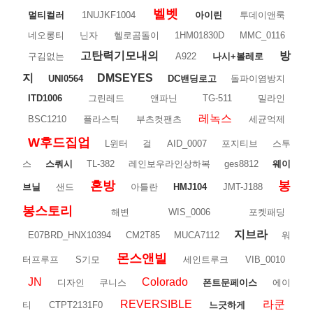
벨벳
멀티컬러
1NUJKF1004
아이린
투데이앤룩
네오롱티
닌자
헬로곰돌이
1HM01830D
MMC_0116
고탄력기모내의
방
구김없는
A922
나시+볼레로
지
DMSEYES
UNI0564
DC밴딩로고
돌파이염방지
ITD1006
그린레드
앤파닌
TG-511
밀라인
레녹스
BSC1210
플라스틱
부츠컷팬츠
세균억제
W후드집업
L윈터
걸
AID_0007
포지티브
스투
스
스쿼시
TL-382
레인보우라인상하복
ges8812
웨이
혼방
봉
브닐
샌드
아틀란
HMJ104
JMT-J188
봉스토리
해변
WIS_0006
포켓패딩
지브라
E07BRD_HNX10394
CM2T85
MUCA7112
워
몬스앤빌
터프루프
S기모
세인트루크
VIB_0010
JN
Colorado
디자인
쿠니스
폰트문페이스
에이
REVERSIBLE
라쿤
티
CTPT2131F0
느긋하게