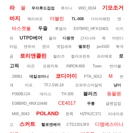
라
기모조거
뮬
무지후드집업
루이니
WID_0034
바지
더블린
체리퍼프
TL-008
다이아패턴
앤
바스켓볼
두줄
후엠아
E07BRD_HFX10401
미키
UTPD베어
와
올라
디몽캣
간지나라
목
어반디
타입
앤트버
덴므
셋업세트
벨로칸
ps4160
북극
로리앤콜린
로
곰
릴리즈
컬러프린트
프리메로
고픽
따끈
프렌치독
INROK469
Town
반더블
코디아이
M
28981
데칼코마니
PTA_0012
번
개
마프
TFJ-SW-18
오와우스마일빅
냥이
블러즈
동물원
P000BJJA
데이스
TH-305
CE4017
E08BRD_HNX10448
무릎
글렌집업
POLAND
MIB_0043
한쪽
HZPA2C371
리네아로
스커트
디엠에스미니
고
헬로엔베어
CTDJ2013F0