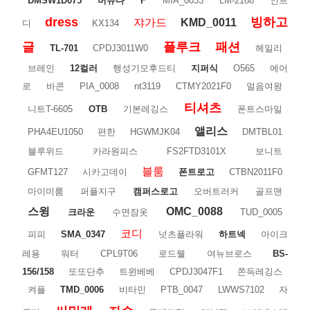
DMSW1D075
버뮤다
F
MIA_0033
LM-2188
인프
dress
빙하고
쟈가드
KMD_0011
디
KX134
글
플루크
패션
TL-701
CPDJ3011W0
헤일리
브레인
12컬러
행성기모후드티
지퍼식
O565
에어
로
바콘
PIA_0008
nt3119
CTMY2021F0
얼음여왕
티셔츠
니트T-6605
OTB
기본레깅스
폰트스마일
앨리스
PHA4EU1050
편한
HGWMJK04
DMTBL01
블루위드
카라원피스
FS2FTD3101X
보니트
블룸
GFMT127
시카고데이
폰트로고
CTBN2011F0
마이미룸
퍼플지구
캠퍼스로고
오버트러커
골프맨
스윙
OMC_0088
크라운
수면잠옷
TUD_0005
코디
피피
SMA_0347
넛츠플라워
하트넥
아이크
레용
워터
CPL9T06
로드웰
여뉴브로스
BS-
156/158
또또단추
트윈베베
CPDJ3047F1
쫀득레깅스
켜플
TMD_0006
비타민
PTB_0047
LWWS7102
자