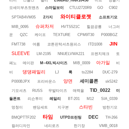
리비
스콜스
밸리
E08BRD_HNX10438
비르
영끌기
모세미부츠컷팬츠
스마일보이
CTLU2720R9
GO
C902
와이티클로젯
SPTAB4VM05
2가지
소프트기모
슈퍼차저
MIB_0095
HVTS521C
힐끔공룡
너그러
운
QZC
케이프
TEXTURE
CPM9T30
P000BGZ
JIN
FMT738
여름
코튼핀턱셔츠원피스
ITD1008
SLEEVE
LM-2195
NNUELVWA221
프렌치체크
토
아가일
페노
메이판
M~4XL빅사이즈
MIB_0009
비
댕댕패밀리
비
LJ
룩
ts2284
DUC-279
양면
세미콜론
P000BJPX
프리바운스
sk5242
TID_0022
기모셔츠
RUSS
무발타이즈
매력을
미
들폰트
리슨투미
레일리
BT-201
M12
SIA_0339
스타빈
멍청이
밴딩세트
지구본
방한기모
타임
DEC
BMQPTTF202
UTPD프린팅
TH-266
컬러디자인
네리로즈
한기장
VMB_0018