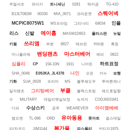
주얼셔츠
와이키
트니세닌
0281
락카곰
TG-410
스퀘어넥
B13LT082M
00330
MIA_0071
크라운캣
MCPIC8075W1
인플
MS프라임
그리너리
69034
에이홉
리스
신발
MASW1D953
폴리스판
뉴밀
쓰리엠
키웜
부분
8827
테브린
H와펜
흑청
밴딩팬츠
마스터베어
미니플라워
에피
0822
심플리
하트표정
CP
156-10N
1911
니어린
나인
SHA_0048
E09JKA_JL4378
오운
카누
보행
기화
SUA_0028
프리마
MS
블루쉐도우
투버튼제니
부클
그리팅베어
일자팬츠
블랙스트링
레드호일향
수
MILITARY
데일리뱃살보정
뉴저지
CODJ6031M1
수상스키
아이엠베베
디피
공주
WEAREVER
유아동용
엠오엔
TL-086
ORD
풋아트
걸스데일
봄가을
리/자코드
JIM1144
피스풀리
빈티지1975