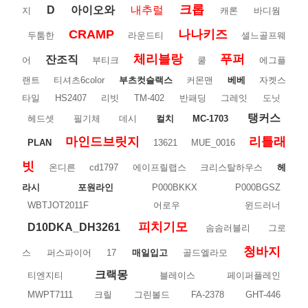
크롭
D
아이오와
내추럴
지
캐론
바디웜
CRAMP
나나키즈
두툼한
라운드티
셀느골프웨
체리블랑
푸퍼
잔조직
어
부티크
쿨
에그플
랜트
티셔츠6color
부츠컷슬랙스
커몬맨
베베
자켓스
타일
HS2407
리빗
TM-402
반패딩
그레잇
도닛
탱커스
헤드셋
필기체
데시
컬치
MC-1703
마인드브릿지
리틀래
PLAN
13621
MUE_0016
빗
온디른
cd1797
에이프릴랩스
크리스탈하우스
헤
라시
포원라인
P000BKKX
P000BGSZ
WBTJOT2011F
어로우
윈드러너
피치기모
D10DKA_DH3261
솜솜러블리
그로
청바지
스
퍼스파이어
17
매일입고
골드엘라모
크랙몽
티엔지티
블레이스
페이퍼플레인
MWPT7111
크릴
그린볼드
FA-2378
GHT-446