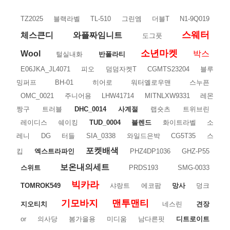
TZ2025
블랙라벨
TL-510
그린엠
더블T
N1-9Q019
스웨터
체스큰디
와플짜임니트
도그풋
소년마켓
Wool
박스
털실내화
반폴라티
E06JKA_JL4071
피오
덤덤자켓T
CGMTS23204
블루
밍퍼프
BH-01
히어로
워터옐로우맨
스누픈
OMC_0021
주니어용
LHW41714
MITNLXW9331
레몬
짱구
트러블
DHC_0014
사계절
랩숏츠
트위브린
레이디스
쉐이킹
TUD_0004
블렌드
화이트라벨
소
레니
DG
터들
SIA_0338
와일드은박
CG5T35
스
포켓배색
킵
엑스트라파인
PHZ4DP1036
GHZ-P55
보온내의세트
스위트
PRDS193
SMG-0033
빅카라
TOMROK549
샤랑트
에코팜
망사
덩크
기모바지
맨투맨티
지오티치
네스린
견장
or
의사당
봄가을용
미디움
남다른핏
디트로이트