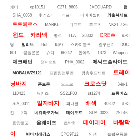
케어
op10151
C271_8806
JACQUARD
럼
SHA_0058
후리스티
케프티
다이아퀼팅
외출복세트
토토헤로스
MARKET
쉬프트
후르츠
NK21-J-26
윈드
카라넥
CREW
멜로
TLA
28802
라이
팅
빌리브
Hot
티카
스카이블루
일루션2
DUC-
801
곰돌몬몬
슈디
66242
안아줘
1373
Wappen
체크패턴
에씨드슬라이드
챔피언팀
PHA_0002
트레이
MOBALWZ9121
프린팅맨투맨
깡총후드세트
닝바지
크로스닷
폰트문
오노르
3-in-1
110423
뉴키즈
SS21F03
st1274
프롬미스
일자바지
배색
SIA_0311
피나클
B08J2
하이
킨
2턱
네츄라오가닉
데이오프
SUA_0023
2ST46
데이데이
바람막
올웨이즈
합장로고
초박형
이
반바지레깅스
CPG9T12
인생
슬립운동화