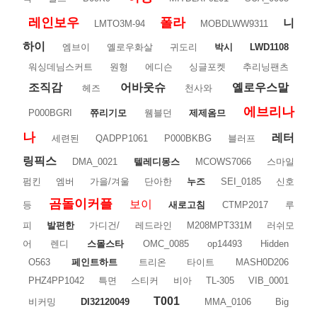
레인보우
폴라
니
LMTO3M-94
MOBDLWW9311
하이
엠브이
옐로우화살
귀도리
박시
LWD1108
워싱데님스커트
원형
에디슨
싱글포켓
추리닝팬츠
조직감
어바웃슈
옐로우스말
헤즈
천사와
에브리나
P000BGRI
쮸리기모
웸블던
제제옴므
나
레터
세련된
QADPP1061
P000BKBG
블러프
링픽스
DMA_0021
텔레디몽스
MCOWS7066
스마일
펌킨
엠버
가을/겨울
단아한
누즈
SEI_0185
신호
곰돌이커플
보이
등
새로고침
CTMP2017
루
피
발편한
가디건/
레드라인
M208MPT331M
러쉬모
어
렌디
스몰스타
OMC_0085
op14493
Hidden
O563
페인트하트
트리온
타이트
MASH0D206
PHZ4PP1042
특면
스티커
비아
TL-305
VIB_0001
T001
비커밍
DI32120049
MMA_0106
Big