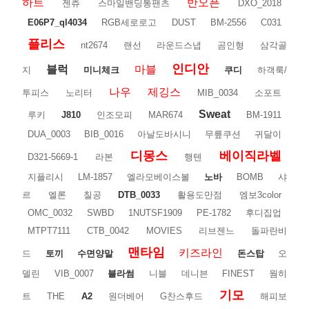
하트
반오픈
젠츄
스마일밴딩통팬츠
DXO_2018
E06P7_ql4034
RGB세로로고
DUST
BM-2556
C031
플리스
nt2674
랜선
라운드스냅
곰인형
삼각골
인디안
블럭
마블
지
미니체크
쿠디
하객룩/
나우
제깅스
투피스
노리터
MIB_0034
소포트
Sweat
루키
J810
인조모피
MAR674
BM-1911
DUA_0003
BIB_0016
아날도바시니
무릎쿠션
귀달이
디몽스
베이직라벨
D321-5669-1
라본
행텐
지플리시
LM-1857
엘라모베이스볼
노바
BOMB
샤
르
엘론
칠공
DTB_0033
활용도만점
엠보3color
OMC_0032
SWBD
1NUTSF1909
PE-1782
후디집업
MTPT7111
CTB_0042
MOVIES
리브젠느
돌파란비
맨타임
키즈라인
드
토끼
수면양말
돈스탑
오
델린
VIB_0007
블라썸
니블
데니븐
FINEST
웜히
기모
트
THE
A2
원더베어
G찬스후드
해피보