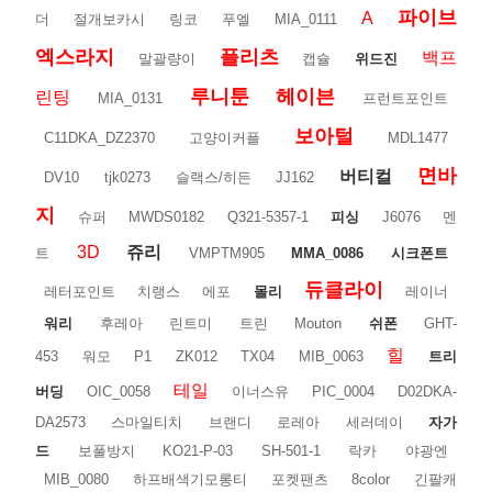
파이브
A
더
절개보카시
링코
푸엘
MIA_0111
엑스라지
플리츠
백프
말괄량이
캡슐
위드진
루니툰
헤이븐
린팅
MIA_0131
프런트포인트
보아털
C11DKA_DZ2370
고양이커플
MDL1477
면바
버티컬
DV10
tjk0273
슬랙스/히든
JJ162
지
슈퍼
MWDS0182
Q321-5357-1
피싱
J6076
멘
3D
쥬리
트
VMPTM905
MMA_0086
시크폰트
듀클라이
레터포인트
치랭스
에포
몰리
레이너
워리
후레아
린트미
트린
Mouton
쉬폰
GHT-
힐
453
워모
P1
ZK012
TX04
MIB_0063
트리
테일
버딩
OIC_0058
이너스유
PIC_0004
D02DKA-
DA2573
스마일티치
브랜디
로레아
세러데이
자가
드
보풀방지
KO21-P-03
SH-501-1
락카
야광엔
MIB_0080
하프배색기모롱티
포켓팬츠
8color
긴팔캐