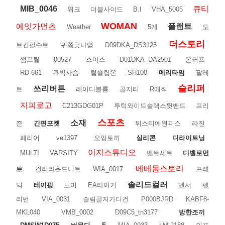
MIB_0046
큐티
워크
더블사이드
B.I
VHA_5005
WOMAN
에잇가먼츠
플랜트
Weather
5개
도
더스토리
트긴팔수트
귀쫑긋나염
D09DKA_DS3125
썸프릴
00527
스미스
D01DKA_DA2501
온커프
RD-661
큐빅사슴
털슬립온
SH100
메리타임
팔레
슬리퍼
쓰리버튼
트
레이디볼륨
골지티
R매직
지피로고
C213GDG01P
투턱와이드슬랙스뒷밴드
프리
스포츠
소재
즌
간편포켓
뷔스티에원피스
라진
페리어
ve1397
오잉토끼
실리콘
디라이트닝
이지스튜디오
MULTI
VARSITY
벨트세트
디벨로먼
베베몽스토리
트
컬러라운드니트
WIA_0017
프레
솔리드컬러
딕
테이핑
노미
EA타이거
앤서
펠
리번
VIA_0031
슬림골지가디건
P000BJRD
KABF8-
MKL040
VMB_0002
D09C5_tn3177
방한조끼