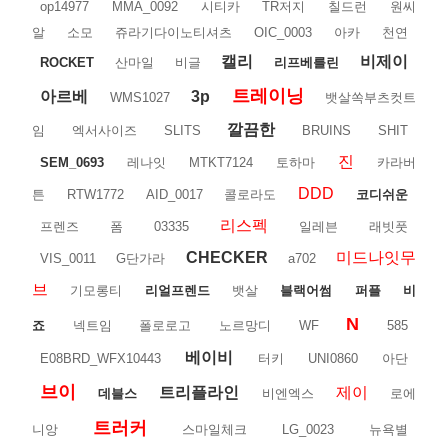
op14977
MMA_0092
시티카
TR저지
칠드런
원씨
알
소모
쥬라기다이노티셔츠
OIC_0003
아카
천연
캘리
비제이
ROCKET
산마일
비글
리프베를린
트레이닝
아르베
3p
WMS1027
뱃살쏙부츠컷트
깔끔한
임
엑서사이즈
SLITS
BRUINS
SHIT
진
SEM_0693
레나잇
MTKT7124
토하마
카라버
DDD
튼
RTW1772
AID_0017
콜로라도
코디쉬운
리스펙
프렌즈
폼
03335
일레븐
래빗풋
CHECKER
미드나잇무
VIS_0011
G단가라
a702
브
기모롱티
리얼프렌드
뱃살
블랙어썸
퍼플
비
N
죠
넥트임
폴로로고
노르망디
WF
585
베이비
E08BRD_WFX10443
터키
UNI0860
아단
브이
트리플라인
제이
데블스
비엔엑스
로에
트러커
니앙
스마일체크
LG_0023
뉴욕별