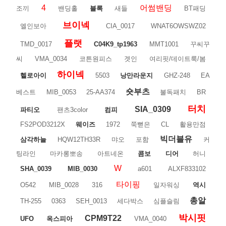
4
어썸밴딩
조끼
밴딩홀
블록
새들
BT패딩
브이넥
엘인보아
CIA_0017
WNAT6OWSWZ02
플랫
TMD_0017
C04K9_tp1963
MMT1001
꾸씨꾸
씨
VMA_0034
코튼원피스
겟인
여리핏/데이트룩/봄
하이넥
헬로아이
5503
낭만라운지
GHZ-248
EA
숏부츠
베스트
MIB_0053
25-AA374
불독패치
BR
터치
SIA_0309
파티오
팬츠3color
컴피
FS2POD3212X
웨이즈
1972
쭉뻗은
CL
활용만점
빅더블유
삼각하늘
HQW12TH33R
먀오
포함
커
팅라인
마카롱뽀송
아트네온
콤보
디어
허니
W
SHA_0039
MIB_0030
a601
ALXF833102
타이핑
O542
MIB_0028
316
일자워싱
역시
총알
TH-255
0363
SEH_0013
세다박스
심플슬림
박시핏
CPM9T22
UFO
옥스피아
VMA_0040