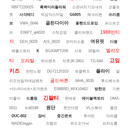
RBFT220025
흑백미러플라워
스판피치기모내의
꼬물포
켓
사각테디
빅삼각스마일
G6805
체크리본
쓰리콤
골든다이아
보
VMA_0046
꽃핸드드로잉
퍼스트오
1988빈티
프
E06P7_ql4020
스팃깅엄
클리브랜드
지
여유핏
SEH_0029
AIS_0020
코끼리소풍
디몽
엘리오
애플스토리
K
BGAWPT209
시유
10컬러
고잉
티
오리털
하이팬츠
자켓JK-2801
TG-044
키즈
플라이
반반노랑
DG72120103
보클뤼즈
밀
골드버튼
리오션일자데님팬츠
MHA_0035
후드베스트
+이너티셔츠+조거팬츠
E08BRD_WIX10462
방한모
기본
긴팔티
이좋아
드롭핑
몬테로
에이블팩토리
OMA-
원단
0011
tcd0198
캣인더캔
VL스퀘어
멜먼
DUC-802
잠비
중간폰트
루어틴
미라클
MADEbiggin
즈뗌므
위드오가닉
피치도톰