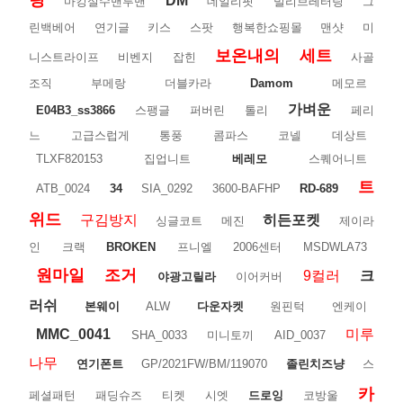
링
DM
마킹실수맨투맨
데일리핏
빌리브레터링
그
린백베어
연기글
키스
스팟
행복한쇼핑몰
맨샷
미
보온내의
세트
니스트라이프
비벤지
잡힌
사골
조직
부메랑
더블카라
Damom
메모르
가벼운
E04B3_ss3866
스팽글
퍼버린
톨리
페리
느
고급스럽게
통풍
콤파스
코넬
데상트
TLXF820153
집업니트
베레모
스퀘어니트
트
ATB_0024
34
SIA_0292
3600-BAFHP
RD-689
위드
구김방지
히든포켓
싱글코트
메진
제이라
인
크랙
BROKEN
프니엘
2006센터
MSDWLA73
원마일
조거
9컬러
크
야광고릴라
이어커버
러쉬
본웨이
ALW
다운자켓
원핀턱
엔케이
MMC_0041
미루
SHA_0033
미니토끼
AID_0037
나무
연기폰트
GP/2021FW/BM/119070
졸린치즈냥
스
카
페셜패턴
패딩슈즈
티켓
시엣
드로잉
코방울