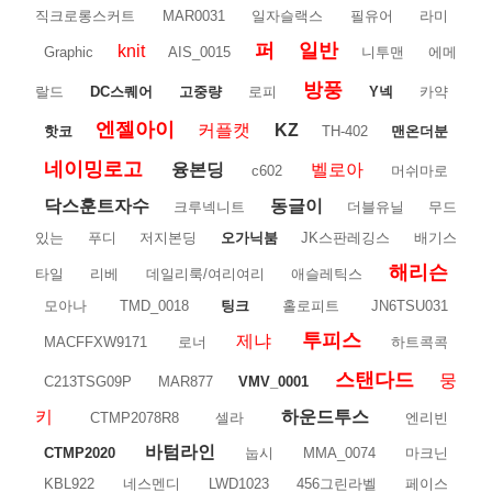
직크로롱스커트
MAR0031
일자슬랙스
필유어
라미
퍼
일반
knit
Graphic
AIS_0015
니투맨
에메
방풍
랄드
DC스퀘어
고중량
로피
Y넥
카약
엔젤아이
커플캣
KZ
핫코
TH-402
맨온더분
네이밍로고
융본딩
벨로아
c602
머쉬마로
닥스훈트자수
동글이
크루넥니트
더블유닐
무드
있는
푸디
저지본딩
오가닉붐
JK스판레깅스
배기스
해리슨
타일
리베
데일리룩/여리여리
애슬레틱스
모아나
TMD_0018
팅크
홀로피트
JN6TSU031
투피스
제냐
MACFFXW9171
로너
하트콕콕
스탠다드
뭉
C213TSG09P
MAR877
VMV_0001
키
하운드투스
CTMP2078R8
셀라
엔리빈
바텀라인
CTMP2020
눕시
MMA_0074
마크닌
KBL922
네스멘디
LWD1023
456그린라벨
페이스