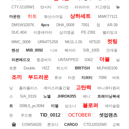
CTYJ2100W1
반시티
가디언
러쉬러쉬
카고밴딩
뉴
상하세트
히트
마운틴
화산스마일
MWKT7121
DMSW1D076
4pcs
DHA_0009
7001
칭
AR-39
DUC-804
이중넥카라
삼각앵글
PE-2391
밸리밍크
컷팅
MMC_0008
UR64TS259
NK11-J-26
NT520
텐션
MIB_0092
니브
헤어리
SIB_1005
안개꽃
더블
리본레드오
항공바지
UNTAPPED
0362
닐
로른
Double
HZZ
허스키
BRITISH
MLPA0D106
조끼
부드러운
튜브
타운
지퍼티
7088
버트
고탄력
닝
폴라플리스
레이스러플긴팔
바니큐티원피
스
SIA_0319
노엘
JHROK055
베니
트레이닝복세
블로퍼
트
D08L5_pc3094
미엘
삼소니
세미슬림
TID_0012
OCTOBER
셋업팬츠
핏
주드헨
숄
COWS6020
론프디
CARGO
CTDJ2032W0
교복