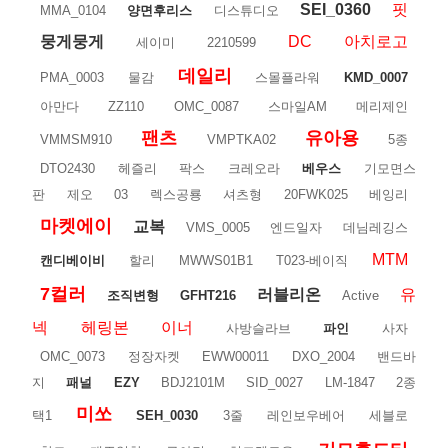
SEI_0360
핏
MMA_0104
양면후리스
디스튜디오
뭉게뭉게
DC
아치로고
세이미
2210599
데일리
PMA_0003
물감
스몰플라워
KMD_0007
아만다
ZZ110
OMC_0087
스마일AM
메리제인
팬츠
유아용
VMMSM910
VMPTKA02
5종
DTO2430
헤즐리
팍스
크레오라
베우스
기모면스
판
제오
03
렉스공룡
셔츠형
20FWK025
베잉리
마켓에이
교복
VMS_0005
엔드일자
데님레깅스
MTM
캔디베이비
할리
MWWS01B1
T023-베이직
7컬러
러블리온
유
조직변형
GFHT216
Active
넥
헤링본
이너
사방슬라브
파인
사자
OMC_0073
정장자켓
EWW00011
DXO_2004
밴드바
지
패널
EZY
BDJ2101M
SID_0027
LM-1847
2종
미쏘
택1
SEH_0030
3줄
레인보우베어
세블로