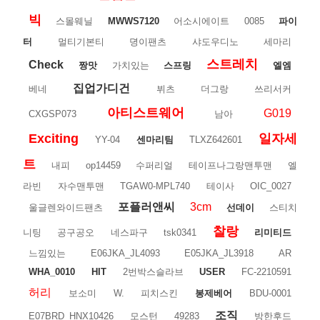
빅
스몰웨닐
MWWS7120
어소시에이트
0085
파이
터
멀티기본티
뎡이팬츠
샤도우디노
세마리
스트레치
Check
짱맛
가치있는
스프링
엘엠
집업가디건
베네
뷔츠
더그랑
쓰리서커
아티스트웨어
G019
CXGSP073
남아
Exciting
일자세
YY-04
센마리팀
TLXZ642601
트
내피
op14459
수퍼리얼
테이프나그랑맨투맨
엘
라빈
자수맨투맨
TGAW0-MPL740
테이사
OIC_0027
포플러앤씨
3cm
울글렌와이드팬츠
선데이
스티치
찰랑
니팅
공구공오
네스파구
tsk0341
리미티드
느낌있는
E06JKA_JL4093
E05JKA_JL3918
AR
WHA_0010
HIT
2번박스슬라브
USER
FC-2210591
허리
보소미
W.
피치스킨
봉제베어
BDU-0001
조직
E07BRD_HNX10426
모스턴
49283
방한후드