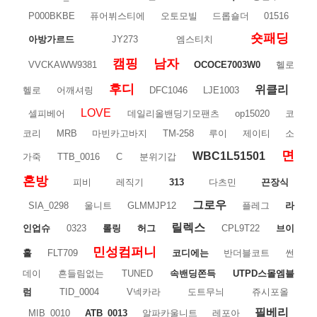
P000BKBE
퓨어뷔스티에
오토모빌
드롭숄더
01516
숏패딩
아방가르드
JY273
엠스티치
캠핑
남자
VVCKAWW9381
OCOCE7003W0
헬로
후디
위클리
헬로
어깨셔링
DFC1046
LJE1003
LOVE
셀피베어
데일리올밴딩기모팬츠
op15020
코
코리
MRB
마빈카고바지
TM-258
루이
제이티
소
면
WBC1L51501
가죽
TTB_0016
C
분위기갑
혼방
피비
레직기
313
다츠민
끈장식
그로우
SIA_0298
울니트
GLMMJP12
플레그
라
릴렉스
인업슈
0323
롤링
허그
CPL9T22
브이
민성컴퍼니
홀
FLT709
코디에는
반더블코트
썬
데이
흔들림없는
TUNED
속밴딩쫀득
UTPD스몰엠블
럼
TID_0004
V넥카라
도트무늬
쥬시포올
필베리
MIB_0010
ATB_0013
알파카울니트
레포아