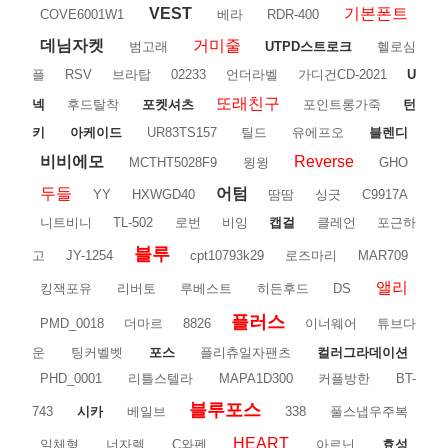
VEST
기본폰트
COVE6001W1
베라
RDR-400
데님자켓
거미줄
범고래
UTPD스트로크
헬로심
플
RSV
브라탑
02233
언더라벨
가디건CD-2021
U
또래친구
넥
후드탈착
포켓셔츠
포인트롱가죽
턴
키
아케이드
UR83TS157
틸드
유에프오
블렌디
비비에모
Reverse
MCTHT5028F9
윙윙
GHO
두들
어텀
YY
HXWGD40
땀땀
싱긋
C9917A
니트비니
TL-502
로번
비잉
캡걸
클레언
포근하
블루
고
JY-1254
cpt10793k29
로즈마리
MAR709
앨리
킹잭포유
리버토
루베스트
히든후드
DS
플러스
PMD_0018
더마르
8826
이너웨어
튜브다
운
팅커벨벳
포스
플리츄일자팬츠
컬러그라데이션
PHD_0001
리틀스텔라
MAPA1D300
커플방한
BT-
블루포스
743
시카
베일브
338
풀스냅우주복
HEART
일체형
너자렐
C와펜
아르닌
효성