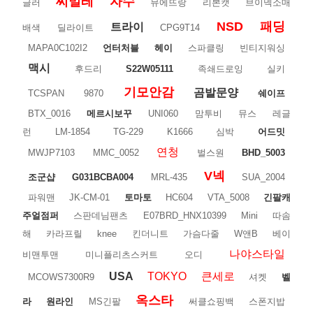
씨밀레
자수
글러
뮤에뜨랑
리본캣
브이넥소매
NSD
패딩
트라이
배색
딜라이트
CPG9T14
MAPA0C102I2
언터처블
헤이
스파클링
빈티지워싱
맥시
후드리
S22W05111
족쇄드로잉
실키
기모안감
곰발문양
TCSPAN
9870
쉐이프
BTX_0016
메르시보꾸
UNI060
맘투비
뮤스
레글
런
LM-1854
TG-229
K1666
심박
어드밋
연청
MWJP7103
MMC_0052
벌스원
BHD_5003
V넥
조군샵
G031BCBA004
MRL-435
SUA_2004
파워맨
JK-CM-01
토마토
HC604
VTA_5008
긴팔캐
주얼점퍼
스판데님팬츠
E07BRD_HNX10399
Mini
따솜
해
카라프릴
knee
킨더니트
가슴다줄
W앤B
베이
나야스타일
비맨투맨
미니플리츠스커트
오디
USA
TOKYO
큰세로
MCOWS7300R9
셔켓
벨
옥스타
라
원라인
MS긴팔
써클쇼핑백
스폰지밥