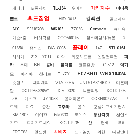
미키자수
캐비어
도톰자켓
TL-134
위베어
미디움
후드집업
컬렉션
폰트
HID_0013
골프자수
NY
SJM8708
W6103
ZZ036
Comodo
큐비유
가슴5줄
버섯픽셀
COOM6015
걸스데일리/뉴온
X
플레어
01350
쥬베즈
DIA_0003
147
STI_0161
허리가
213JJ001U
마약
라모헤드폰
엔젤맨투맨
파
카
복대
BN
콤비
블랙홀
코튼혼방
TG-512
약기
E07BRD_WNX10424
모
아리아
첼리브
TH-701
숏팬츠
_체리체리
VTA_0045
JNTS1A814BK0
다운메
탈
OCTRV5026W1
DIA_0020
빅플라워
KO13-T-05
ZB
마스크
JY-1958
올어라운드
COBN6027W0
보
드레
미요
중간
고주파
윰스
군살체포배기팬츠
BM-1807
아이꼬
tsk0303
로에스
등산자켓
천연소
가죽
피치기모내의
KO21-P-05
샵
랜베
우페
속바지
FREE88
원포켓
드레일링
위한
나팔면바