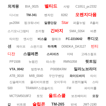
벨티드
외계몽
BIA_0025
사방
C10G1_pc2332
오렌지다몸
디너브
TM-341
벤자민
8282
Star
ps2094
핑크워너비
알콩단잠
퍼즐누빔
A플러
긴바지
스기모나그랑티
조끼형
SMA_0264
바론
투디오
타이탄
엔사인
비스줄
웜테크
FC-2210642
션
빈티
제이프
스판기모
하객룩
D09DKA_DA3127
디잔
스켈레톤
스피쉬즈
이테
고래스컬프
뒷트임
PP1508
뉴펌킨
따스한
RMN1058
밀라노브라더
VTA_0042
방한부츠
P000BKRM
ATB_0018
MIB_0040
꾸안꾸밴딩
와이드바지
타이
신술레이트
올리비아로렌
모이두아
프렌치불독
스타
500
TR4WAY스판솔리드
FM
파이어롤
올드스쿨
MCTSM5018F2
토밋
보조배터리
모장
슬립온
TM-265
갑
비트윈
반넥
JMT-J190