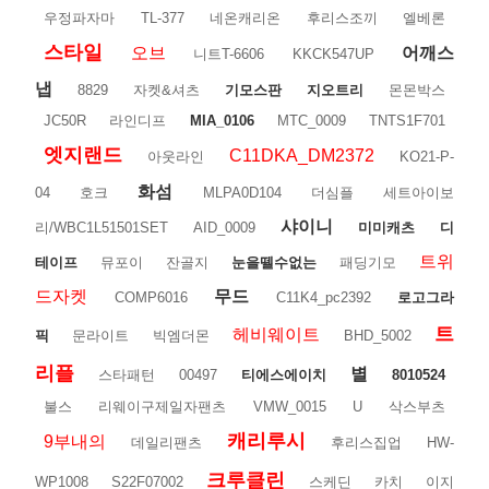
우정파자마
TL-377
네온캐리온
후리스조끼
엘베론
스타일
오브
어깨스
니트T-6606
KKCK547UP
냅
8829
자켓&셔츠
기모스판
지오트리
몬몬박스
JC50R
라인디프
MIA_0106
MTC_0009
TNTS1F701
엣지랜드
C11DKA_DM2372
아웃라인
KO21-P-
화섬
04
호크
MLPA0D104
더심플
세트아이보
샤이니
리/WBC1L51501SET
AID_0009
미미캐츠
디
트위
테이프
뮤포이
잔골지
눈을뗄수없는
패딩기모
드자켓
무드
COMP6016
C11K4_pc2392
로고그라
트
헤비웨이트
픽
문라이트
빅엠더몬
BHD_5002
리플
별
스타패턴
00497
티에스에이치
8010524
불스
리웨이구제일자팬츠
VMW_0015
U
삭스부츠
캐리루시
9부내의
데일리팬츠
후리스집업
HW-
크루클린
WP1008
S22F07002
스케딘
카치
이지