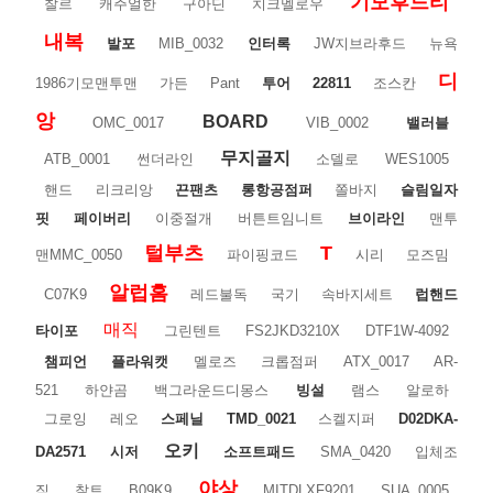
기모후드티
찰르
캐주얼한
구아딘
치크멜로우
내복
발포
MIB_0032
인터록
JW지브라후드
뉴욕
디
1986기모맨투맨
가든
Pant
투어
22811
조스칸
앙
BOARD
OMC_0017
VIB_0002
밸러블
무지골지
ATB_0001
썬더라인
소델로
WES1005
핸드
리크리앙
끈팬츠
롱항공점퍼
쫄바지
슬림일자
핏
페이버리
이중절개
버튼트임니트
브이라인
맨투
털부츠
T
맨MMC_0050
파이핑코드
시리
모즈밈
알럽홈
C07K9
레드불독
국기
속바지세트
럽핸드
매직
타이포
그린텐트
FS2JKD3210X
DTF1W-4092
챔피언
플라워캣
멜로즈
크롭점퍼
ATX_0017
AR-
521
하얀곰
백그라운드디몽스
빙설
램스
알로하
그로잉
레오
스페닐
TMD_0021
스켈지퍼
D02DKA-
오키
DA2571
시저
소프트패드
SMA_0420
입체조
야상
직
찰트
B09K9
MITDLXF9201
SUA_0005