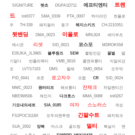
트렌
에프티엔티
SIGNITURE
렛츠
DGPA1D711
드
tnt0377
SMA_0339
PTA_0007
하이라인
썬플로
우
TH-339
패치컬러
동구
헤지스키즈
CH-2210351
뒷밴딩
이올로
DMA_0023
MRL924
세미부츠
리셋
코스모
메시온
SID_0021
MDROK558
E05JKA_JL3965
블루윙즈
SEM
퀼팅안감
꿀벌
딸
기알디
반폴라목티
VMB_0019
쿨앤유롱티
지알피강
조
LVTS7103
DMS
필레
SMD_0054
오두막
로고자수
PID_0041
르존
조합
CR
SID_0024
잔체크
MMC_0023
원터리프
해브롱티
차일펜티간
NBE9W506
체인지
다크호스
MMA_0088
tnt0267
여자
스노러스
기모내의세트
SIA_0185
개성
긴팔수트
FS2POC3118X
모두의맨투맨
패치워크
멀티
SUA_2002
양복
머스크
골드링
복실이
앤