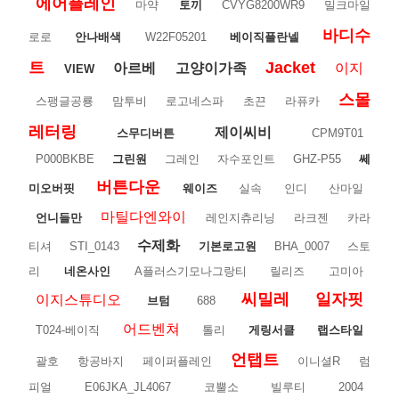
에어플레인
마약
토끼
CVYG8200WR9
밀크마일
바디수
로로
안나배색
W22F05201
베이직플란넬
트
Jacket
아르베
고양이가족
이지
VIEW
스몰
스팽글공룡
맘투비
로고네스파
초끈
라퓨카
레터링
제이씨비
스무디버튼
CPM9T01
P000BKBE
그린원
그레인
자수포인트
GHZ-P55
쎄
버튼다운
미오버핏
웨이즈
실속
인디
산마일
마틸다엔와이
언니들만
레인지츄리닝
라크젠
카라
수제화
티셔
STI_0143
기본로고원
BHA_0007
스토
리
네온사인
A플러스기모나그랑티
릴리즈
고미아
씨밀레
일자핏
이지스튜디오
브텀
688
어드벤쳐
T024-베이직
톨리
게링서클
랩스타일
언탭트
괄호
항공바지
페이퍼플레인
이니셜R
럼
피얼
E06JKA_JL4067
코뿔소
빌루티
2004