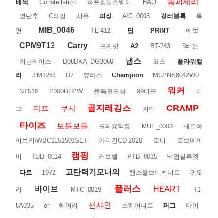
톰과제리
배색
Constellation
하프집업스웨터
HAQ
옆단추
C타입
시유
피싱
AIC_0008
컬러블록
특
MIB_0046
면
TL-412
딥
PRINT
에보
CPM9T13
Carry
프제릿
A2
BT-743
3버튼
냅스
리본레이스
D08DKA_DG3066
코스
플라워캘
리
JIM1261
D7
뷰라스
Champion
MCPNS8042W0
워커
NT519
P000BHPW
쫀득몰드창
99디프
더
골지레깅스
CRAMP
지프
쿠시
그
피어
타이즈
보들보들
크레용악동
MUE_0009
세트아
이보리/WBC1L51501SET
가디건CD-2020
로비
로브메이
캠핑
비
TUD_0014
러브벨
PTB_0015
낙엽실루엣
고탄력기모내의
다트
1972
램스울브이넥니트
귀도
플러스
바이브
HEART
리
MTC_0019
T1-
선샤인
8A035
or
헤어리
스퀘어니트
퍼그
마이