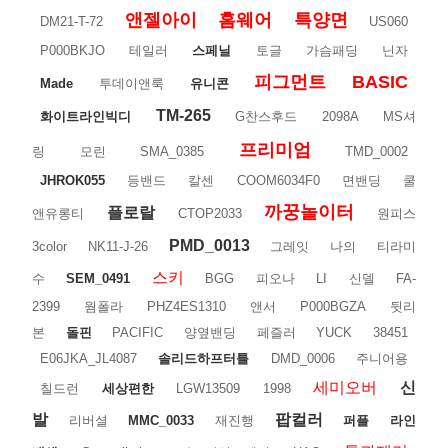
앤젤아이
홈웨어
특양면
DM21-T-72
US060
P000BKJO
테일러
스페닐
토글
가슴패딩
닌자
피그먼트
BASIC
Made
투데이앤룩
유니콘
TM-265
화이트라인빅디
G찬스후드
2098A
MS셔
프리미엄
링
모린
SMA_0385
TMD_0002
JHROK055
등밴드
칼센
COOM6034F0
면밴딩
쿨
까꿍놀이터
플로랄
앤유롱티
CTOP2033
원피스
PMD_0013
3color
NK11-J-26
그레잇
나의
티라미
스키
수
SEM_0491
BGG
피오나
LI
신델
FA-
2399
웜폴라
PHZ4ES1310
앤서
P000BGZA
뒷리
본
돌핀
PACIFIC
양옆밴딩
페즐러
YUCK
38451
E06JKA_JL4087
솔리드하프터틀
DMD_0006
주니어용
세미오버
신
칠드런
세상편한
LGW13509
1998
발
팝컬러
리버셜
MMC_0033
재진행
퍼플
라인