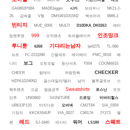
GA0802P08A
MADEbiggin
시카
브라우니
NK21-J-
26
감싸줄
V형
DMSW1D315N2
백브러쉬
9986-2
빈티지
MUE_0005
MULTI
D10DKA_DH3263
레터
인조밍크
999
링맨투맨
모직팬츠
트러블메이커
루니툰
기다리는남자
6268
tje0275
TL-086
뉴트
FC-2211090
긴팔세트
에이베어
PMC_0018
베
보그
니티
오토모빌
등산셔츠
T004
COOM6015
CHECKER
CHEER
썸데이
하랑한복
HZPA1D240N2
걸스데일리/엘리
남아
블루글로브
스
Sweatshirts
웨트팬츠
고급
얼음공주
로스닌
또또
단추
UNI0860
SIGNITURE
드로잉
비버리힐스
UR63JP133
터치다운
오버넥
CM2T84
SIA_0358
기장의
KKCK554UP
VIA_0027
C9917A
JY273
엘
레드
스웨트
워머
렌
SJ-1840
바시티
LS180