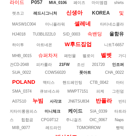
라이드
P057
MIA_0106
페이즈
마이엠캡
shirts
신생아
KOREA
및
렛츠고
레드시그니처
셀레네
MASW1C004
미니플라워
타티네쇼콜라
속밴딩
울함유
HJ4018
TU3BL022L0
SID_0003
W후드집업
하이투
아트네온
니트T-6657
벨벳
슈퍼차저
MHB_0015
패턴물
펠로이
가디
건CD-2048
피카룰라
21FW
조선
201720
인조퍼
SUA_0022
COWS6020
풋아트
CHA_0022
POLAND
맥티스
핸드페인팅
CTB_0042
마터
SMA_0374
큐브네스파
MWPT7151
피케
그린덤
누빔
반폴라
A07S10
사각코
JN6TSU834
빈티
케이드
지타이롱원피스
미니체크
SIA_0339
타트라
스
힙합곰
CPG9T12
주니걸즈
OIC_0067
Naps
MIB_0077
레드라인
TOMORROW
빵떡