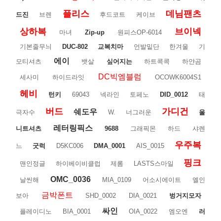
플리스
데님팬츠
드진
브렌
후드코트
케이브
상하복
브이넥
마녀
Zip-up
원피스OP-6014
기본줄무늬
DUC-802
교복치마
언발밑단
한겨울
기
에이
모티셔츠
뱃살
싶어지는
하트콕콕
하얀곰
DC빅엠블럼
세사미
하이드라잇
OCOWK6004S1
헤비
턴키
69043
넥라인
토페노
DID_0012
태
버드
가디건
쉐도우
극자수
W.
너그러운
울
레터링픽스
니트셔츠
9688
그래픽몬
하드
샤렌
우주복
느
굿럭
D5KC006
DMA_0001
AIS_0015
핑크
맨인정글
하이베이비클럽
제롬
LASTS스마일
OMC_0036
날씬해
MIA_0109
어소시에이트
엘인
금박폰트
보아
SHD_0002
DIA_0021
벙거지모자
싸인
플레이디노
BIA_0001
OIA_0022
엠오엔
러