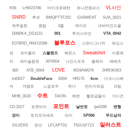
VL사인
R36
LHW23790
마이크로패턴
유니콘원피스
SNRD
루넷
BMQPTTF202
GARMENT
SUA_0021
캐주얼한
원탑
3줄
케이프
네버마인드올
D09DKA_DS3122
001
투피스라인
VTA_0042
블루포스
E07BRD_HNX10399
스판시그니처
워싱스
Sweatshirt
판
코카콜라
스몰렌즈
헤몬스
이중에
리
세미슬림핏
AP0004
나인스포츠
올해의
레베츠
LOVE
360
ATB_0004
MS9AW076
JHROK063
tnt0027
DoubleFace
6004
HR170
6cm
다크니스베
어
어탭트
느낌표우
위너
빈티지트임
크림
수트
MHB_0020
TAION
해변
헬로곰돌이
가디건
포인트
CD-2027
포켓바지
날씬핏
tje0298
변형
장미
토끼모자세트
라이
SP006
무드남자
일러스트
SILVERS
덴므
LFCAPT01
TNJU1F713