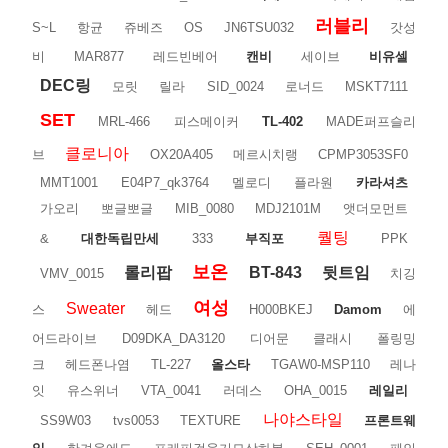
러블리
S~L
항균
쥬베즈
OS
JN6TSU032
갓성
비
MAR877
레드빈베어
캔비
세이브
비유셀
DEC링
모릿
릴라
SID_0024
로너드
MSKT7111
SET
MRL-466
피스메이커
TL-402
MADE퍼프슬리
클로니아
브
OX20A405
메르시치랭
CPMP3053SF0
MMT1001
E04P7_qk3764
멜로디
플라원
카라셔츠
가오리
뽀글뽀글
MIB_0080
MDJ2101M
앳더모먼트
퀄팅
&
대한독립만세
333
부직포
PPK
보온
롤리팝
BT-843
뒷트임
VMV_0015
치깅
여성
Sweater
스
헤드
H000BKEJ
Damom
에
어드라이브
D09DKA_DA3120
디어문
클래시
폴링밍
크
헤드폰나염
TL-227
올스타
TGAW0-MSP110
레나
잇
유스위너
VTA_0041
러데스
OHA_0015
레일리
나야스타일
SS9W03
tvs0053
TEXTURE
프론트웨