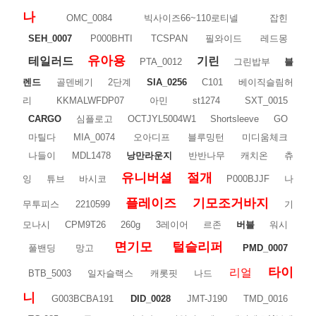
나
OMC_0084
빅사이즈66~110로티넬
잡힌
SEH_0007
P000BHTI
TCSPAN
필와이드
레드몽
유아용
테일러드
기린
PTA_0012
그린밥부
블
렌드
골덴베기
2단계
SIA_0256
C101
베이직슬림허
리
KKMALWFDP07
아민
st1274
SXT_0015
CARGO
심플로고
OCTJYL5004W1
Shortsleeve
GO
마틸다
MIA_0074
오아디프
블루밍턴
미디움체크
나들이
MDL1478
낭만라운지
반반나무
캐치온
츄
유니버셜
절개
잉
튜브
바시코
P000BJJF
나
플레이즈
기모조거바지
무투피스
2210599
기
모나시
CPM9T26
260g
3레이어
르존
버블
워시
면기모
털슬리퍼
풀밴딩
망고
PMD_0007
타이
리얼
BTB_5003
일자슬랙스
캐롯핏
나드
니
G003BCBA191
DID_0028
JMT-J190
TMD_0016