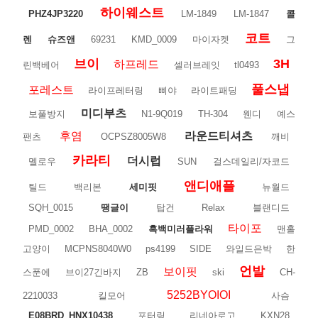
하이웨스트
PHZ4JP3220
LM-1849
LM-1847
콜
코트
렌
슈즈앤
69231
KMD_0009
마이자켓
그
브이
3H
하프레드
린백베어
셀러브레잇
tl0493
풀스냅
포레스트
라이프레터링
삐야
라이트패딩
미디부츠
보풀방지
N1-9Q019
TH-304
웬디
예스
후염
라운드티셔츠
팬츠
OCPSZ8005W8
깨비
카라티
더시럽
멜로우
SUN
걸스데일리/자코드
앤디애플
틸드
백리본
세미핏
뉴월드
SQH_0015
땡글이
탑건
Relax
블랜디드
타이포
PMD_0002
BHA_0002
흑백미러플라워
맨홀
고양이
MCPNS8040W0
ps4199
SIDE
와일드은박
한
언발
보이핏
스푼에
브이27긴바지
ZB
ski
CH-
5252BYOIOI
2210033
킬모어
사슴
E08BRD_HNX10438
포터링
리네아로고
KXN28