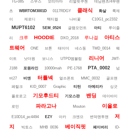
TG-085
스무스
모띠마마
리얼핏쿠젠
데님팬츠/4부팬
클래식
츠
WBRTOM3001D
0117RDGY
화살
룩제
이
제로디
텍티컬
나비꽃
C10G1_pc2332
MUPT6102
SEM_0524
글램모먼트
아티
루이즐
HOODIE
아티스
크루
루나걸
리
DXO_2018
트웨어
ONE
브톤
태이더
네스둥
TMD_0014
웨
리니어
이트
낫더원
보니스
UTPD엠블럼
JMT-
PTA_0002
J188
포원라인
10000mah
PE-1768
넘
터틀넥
버27
비엔
얼쓰폰트
MMC_0032
골프맨
페럴크
KID_0007
Graphic
티틴
아메리카
싱긋
기모후드티
밴딩
폴로로고
기모스판
데이바이
파라고나
이올로
로민
Mouton
저
E10D14_pc4494
EZY
아카
크엔므
변덕맨투맨
지
베이직핏
빅토스
MHB_0036
페이버리
ID-