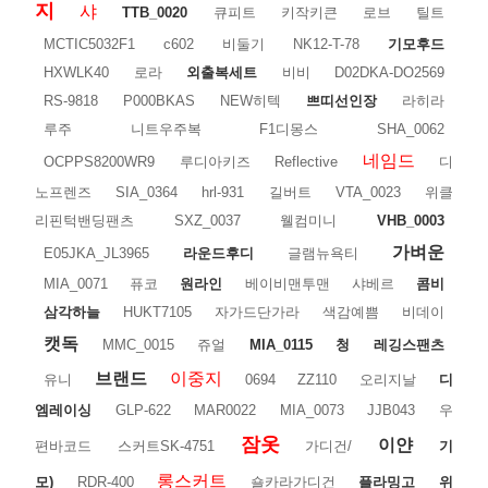
지
샤
TTB_0020
큐피트
키작키큰
로브
틸트
MCTIC5032F1
c602
비둘기
NK12-T-78
기모후드
HXWLK40
로라
외출복세트
비비
D02DKA-DO2569
RS-9818
P000BKAS
NEW히텍
쁘띠선인장
라히라
루주
니트우주복
F1디몽스
SHA_0062
네임드
OCPPS8200WR9
루디아키즈
Reflective
디
노프렌즈
SIA_0364
hrl-931
길버트
VTA_0023
위클
리핀턱밴딩팬츠
SXZ_0037
웰컴미니
VHB_0003
가벼운
E05JKA_JL3965
라운드후디
글램뉴욕티
MIA_0071
퓨코
원라인
베이비맨투맨
샤베르
콤비
삼각하늘
HUKT7105
자가드단가라
색감예쁨
비데이
캣독
MMC_0015
쥬얼
MIA_0115
청
레깅스팬츠
브랜드
이중지
유니
0694
ZZ110
오리지날
디
엠레이싱
GLP-622
MAR0022
MIA_0073
JJB043
우
잠옷
이얀
편바코드
스커트SK-4751
가디건/
기
롱스커트
모)
RDR-400
숄카라가디건
플라밍고
위