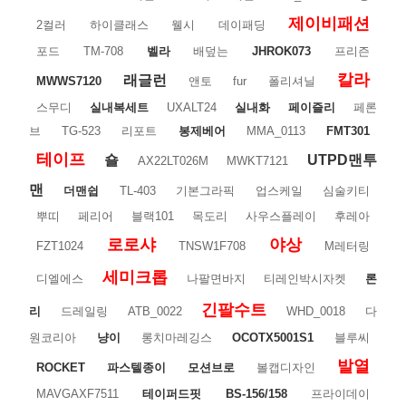
제이비패션
2컬러
하이클래스
웰시
데이패딩
포드
TM-708
벨라
배덮는
JHROK073
프리즌
칼라
래글런
MWWS7120
앤토
fur
폴리셔닐
스무디
실내복세트
UXALT24
실내화
페이즐리
페론
브
TG-523
리포트
봉제베어
MMA_0113
FMT301
테이프
숄
UTPD맨투
AX22LT026M
MWKT7121
맨
더맨쉽
TL-403
기본그라픽
업스케일
심술키티
뿌띠
페리어
블랙101
목도리
사우스플레이
후레아
로로샤
야상
FZT1024
TNSW1F708
M레터링
세미크롭
디엘에스
나팔면바지
티레인박시자켓
론
긴팔수트
리
드레일링
ATB_0022
WHD_0018
다
원코리아
냥이
롱치마레깅스
OCOTX5001S1
블루씨
발열
ROCKET
파스텔종이
모션브로
볼캡디자인
MAVGAXF7511
테이퍼드핏
BS-156/158
프라이데이