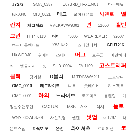
JY272
SMA_0387
E07BRD_HFX10401
다운메탈
멜
테크
씨엔토
tsk0340
MIB_0021
올어라운드
란지
면
갤빈
체크셔츠
VVCKAWW9381
21668
그린
HTPT6113
디어
P5686
WEAREVER
92607
하찌터틀넥니트
HXWLK42
스마일티치
GFHT216
어그
HXWGD40
위베어
스테어
로우굽
바인하이
고스트리퍼
넥
뱅글사자
쉿
SHD_0004
FA-1109
블릭
D블럭
청키힐
MITDLWWA211
노르망디
OMC_0010
레드라이트
니르
굿베이비
리스펙트
하의
드라이브
OMC_0001
로즈마리
블랜딩
마
폴로
킹실수맨투맨
CACTUS
MSKTLA73
럭시
셋업
WNAT6OWLSZ01
사선컷팅
셀렌
cd1797
라
코
와이셔츠
운드스냅
마약기모
완전
로테이션