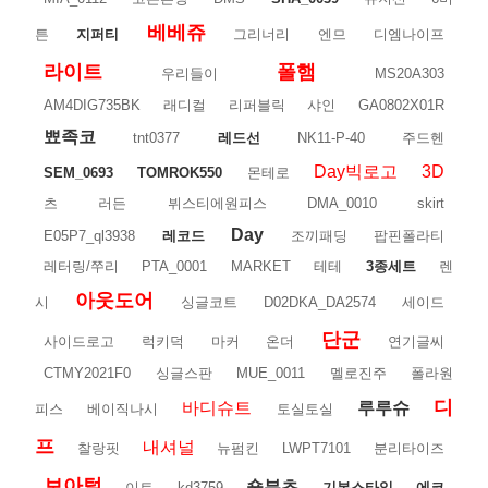
베베쥬
튼
지퍼티
그리너리
엔므
디엠나이프
라이트
폴햄
우리들이
MS20A303
AM4DIG735BK
래디컬
리퍼블릭
샤인
GA0802X01R
뾰족코
tnt0377
레드선
NK11-P-40
주드헨
Day빅로고
3D
SEM_0693
TOMROK550
몬테로
츠
러든
뷔스티에원피스
DMA_0010
skirt
Day
E05P7_ql3938
레코드
조끼패딩
팝핀폴라티
레터링/쭈리
PTA_0001
MARKET
테테
3종세트
렌
아웃도어
시
싱글코트
D02DKA_DA2574
세이드
단군
사이드로고
럭키덕
마커
온더
연기글씨
CTMY2021F0
싱글스판
MUE_0011
멜로진주
폴라원
디
바디슈트
루루슈
피스
베이직나시
토실토실
프
내셔널
찰랑핏
뉴펌킨
LWPT7101
분리타이즈
보아털
숏부츠
이트
kd3759
기본스타일
에코