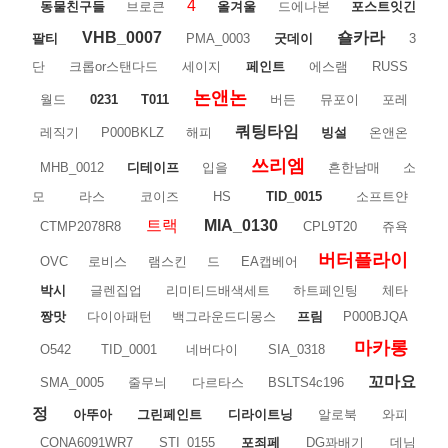
4
동물친구들
브로큰
올겨울
드에나본
포스트잇긴
VHB_0007
숄카라
팔티
PMA_0003
굿데이
3
단
크롭or스탠다드
세이지
페인트
에스램
RUSS
논앤논
월드
0231
T011
버든
뮤포이
포레
쿼팅타임
레직기
P000BKLZ
해피
빙설
온앤온
쓰리엠
MHB_0012
디테이프
입을
흔한남매
소
모
라스
코이즈
HS
TID_0015
소프트얀
트랙
MIA_0130
CTMP2078R8
CPL9T20
쥬욕
버터플라이
OVC
로비스
램스킨
드
EA캡베어
박시
글렌집업
리미티드배색세트
하트페인팅
체타
짱맛
다이아패턴
백그라운드디몽스
프림
P000BJQA
마카롱
O542
TID_0001
네버다이
SIA_0318
꼬마요
SMA_0005
줄무늬
다르타스
BSLTS4c196
정
아뚜아
그린페인트
디라이트닝
알로북
와피
CONA6091WR7
STI_0155
포죄페
DG꽈배기
데님