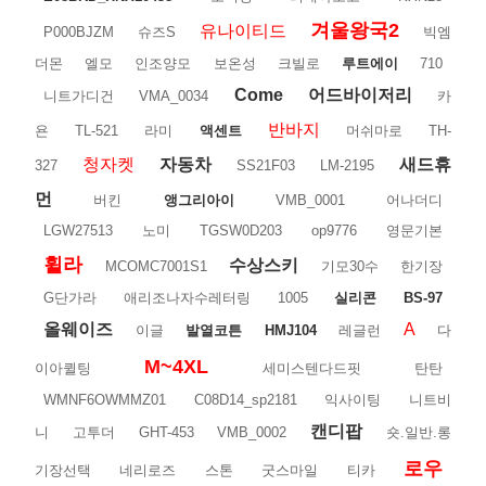
겨울왕국2
유나이티드
P000BJZM
슈즈S
빅엠
더몬
엘모
인조양모
보온성
크빌로
루트에이
710
Come
어드바이저리
니트가디건
VMA_0034
카
반바지
욘
TL-521
라미
액센트
머쉬마로
TH-
청자켓
자동차
새드휴
327
SS21F03
LM-2195
먼
버킨
앵그리아이
VMB_0001
어나더디
LGW27513
노미
TGSW0D203
op9776
영문기본
휠라
수상스키
MCOMC7001S1
기모30수
한기장
G단가라
애리조나자수레터링
1005
실리콘
BS-97
올웨이즈
A
이글
발열코튼
HMJ104
레글런
다
M~4XL
이아퀼팅
세미스텐다드핏
탄탄
WMNF6OWMMZ01
C08D14_sp2181
익사이팅
니트비
캔디팝
니
고투더
GHT-453
VMB_0002
숏.일반.롱
로우
기장선택
네리로즈
스톤
굿스마일
티카