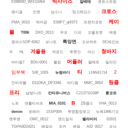
빅사이즈
E08BRD_WIX10464
알베테
폰트스트링
크로스
팬시걸
킨켄
삼소니
망고레깅스
케이
PMA_0010
락카곰
E09P7_ql4373
트렌치코트
블
T006
DXO_2013
무코
디피
꼬물포켓
메종
특앙면
원피스SOP-6062
보니토
오브하트
DC레인보
겨울용
청바지
우
HL
하운드
투톤인
여신
머플러
버티컬7
BDU-0001
웰컴
팔레트
밀라인
티
임부복
2
SIB_1005
뉴썸바디
LHW41714
링클
인비져블
D11DKA_DP3346
바디웜
MMC_0054
프리
남방/니트
칸타유니버스
C213TSG09P
롱코트
B
노트
앤롤티셔츠
MIA_0101
ZB큡스
VHA_0013
denim
로레아
1SSP004
투명합장로고
뉴욕1986기모
맨투맨
OMC_0012
엔드일자
벨라비리
02931
TGPA0D242I1
베일브
조커
베얼
AID_0017
모닝