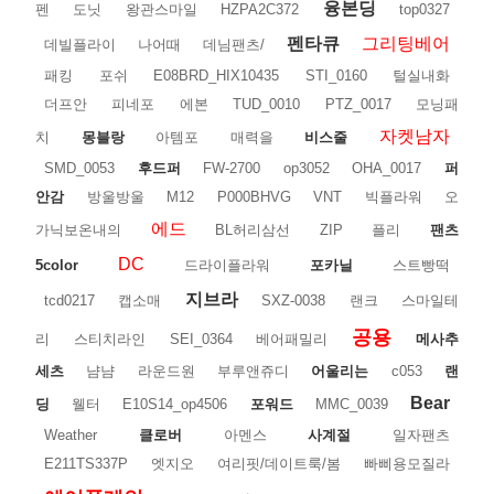
융본딩
펜
도닛
왕관스마일
HZPA2C372
top0327
펜타큐
그리팅베어
데빌플라이
나어때
데님팬츠/
패킹
포쉬
E08BRD_HIX10435
STI_0160
털실내화
더프안
피네포
에본
TUD_0010
PTZ_0017
모닝패
자켓남자
치
몽블랑
아템포
매력을
비스줄
SMD_0053
후드퍼
FW-2700
op3052
OHA_0017
퍼
안감
방울방울
M12
P000BHVG
VNT
빅플라워
오
에드
가닉보온내의
BL허리삼선
ZIP
플리
팬츠
DC
5color
드라이플라워
포카닐
스트빵떡
지브라
tcd0217
캡소매
SXZ-0038
랜크
스마일테
공용
리
스티치라인
SEI_0364
베어패밀리
메사추
세츠
냠냠
라운드원
부루앤쥬디
어울리는
c053
랜
Bear
딩
웰터
E10S14_op4506
포워드
MMC_0039
Weather
클로버
아멘스
사계절
일자팬츠
E211TS337P
엣지오
여리핏/데이트룩/봄
빠삐용모질라