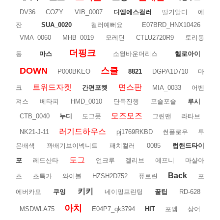
DV36
COZY.
VIB_0007
디엠에스컬러
딸기알디
에
잔
SUA_0020
컬러예뻐요
E07BRD_HNX10426
VMA_0060
MHB_0019
모레딘
CTLU2720R9
토리동
더핑크
동
마스
소윙바운더리스
헬로아이
DOWN
스쿨
P000BKEO
8821
DGPA1D710
마
트위드자켓
면스판
크
간편포켓
MIA_0033
어벤
져스
베타피
HMD_0010
단독진행
포슬포슬
루시
모즈모즈
CTB_0040
누디
도그풋
그린맨
라타브
러기드하우스
NK21-J-11
pj1769RKBD
썬플로우
투
온배색
꽈배기브이넥니트
패치컬러
0085
럽핸드타이
도그
포
레드산타
언크루
겔리브
에프니
마샬아
Back
츠
초특가
와이볼
HZSH2D752
퓨로린
포
키키
에버카모
쿠잉
네이밍프린팅
꿀팁
RD-628
아치
MSDWLA75
E04P7_qk3794
HIT
포엠
상어