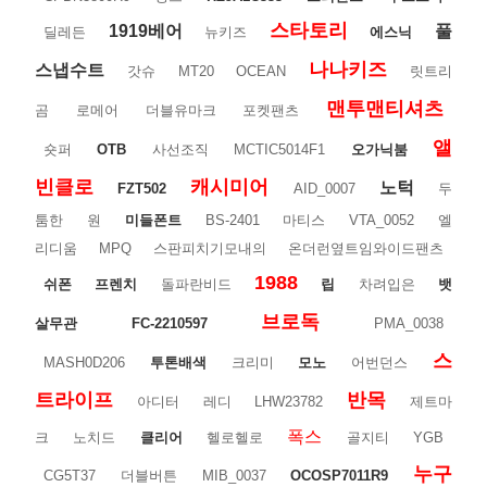
스타토리
1919베어
풀
딜레든
뉴키즈
에스닉
나나키즈
스냅수트
갓슈
MT20
OCEAN
릿트리
맨투맨티셔츠
곰
로메어
더블유마크
포켓팬츠
앨
숏퍼
OTB
사선조직
MCTIC5014F1
오가닉붐
빈클로
캐시미어
노턱
FZT502
AID_0007
두
툼한
원
미들폰트
BS-2401
마티스
VTA_0052
엘
리디움
MPQ
스판피치기모내의
온더런옆트임와이드팬츠
1988
쉬폰
프렌치
돌파란비드
립
차려입은
뱃
브로독
살무관
FC-2210597
PMA_0038
스
MASH0D206
투톤배색
크리미
모노
어번던스
트라이프
반목
아디터
레디
LHW23782
제트마
폭스
크
노치드
클리어
헬로헬로
골지티
YGB
누구
CG5T37
더블버튼
MIB_0037
OCOSP7011R9