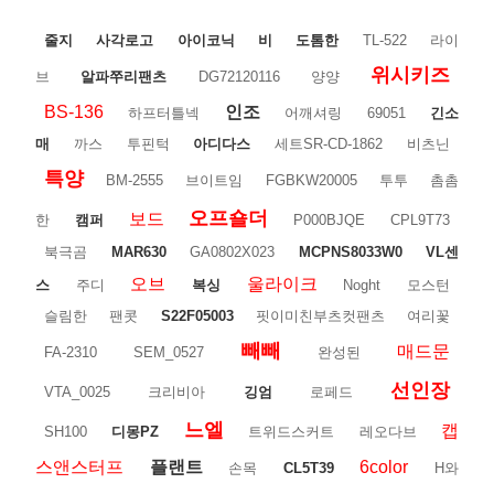
줄지
사각로고
아이코닉
비
도톰한
TL-522
라이
위시키즈
브
알파쭈리팬츠
DG72120116
양양
BS-136
인조
하프터틀넥
어깨셔링
69051
긴소
매
까스
투핀턱
아디다스
세트SR-CD-1862
비츠닌
특양
BM-2555
브이트임
FGBKW20005
투투
촘촘
오프숄더
보드
한
캠퍼
P000BJQE
CPL9T73
북극곰
MAR630
GA0802X023
MCPNS8033W0
VL센
오브
울라이크
스
주디
복싱
Noght
모스턴
슬림한
팬콧
S22F05003
핏이미친부츠컷팬츠
여리꽃
빼빼
매드문
FA-2310
SEM_0527
완성된
선인장
VTA_0025
크리비아
깅엄
로페드
느엘
캡
SH100
디몽PZ
트위드스커트
레오다브
스앤스터프
플랜트
6color
손목
CL5T39
H와