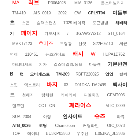
러브
MA
P0064028
MIA_0136
몬스터빌리지
미들부
TM-410
AIS_0019
2092
CW
CPL9T04
츠
스콘
슬랙스팬츠
T029-베이직
포근별별
해바라
페이지
기
기모셔츠
/
BGAWSW212
STI_0164
호미즈
MVKT7123
무형광
선셋
S22F05110
세균
캐시
W
억제
110461
뉴즈와이드
HUPA1D762
기본반전
마리티셔츠
치자
걸스데일리/몽브
마들렌
B
캣
오버캐스트
TM-269
RBFT220025
업업
릴렉
바지
백사이
스핏
엑스트라
03
D01DKA_DA2499
드
청해지
링체린
러쉬러쉬
디엘차징
GFMT006
페라어스
덴쿠딘
COTTON
MTC_0009
슈즈
인사이트
SUA_2004
아링
라큐
ATB_0026
코팅
Chameleon
커팅라인
OIC_0073
TOP
에이티
BU3KP039L0
우주선
E05JKA_JL3986