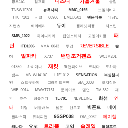
디즈니
가을겨울
핑크151
컴프리
슬럽
TNSW1F801
뉴욕시티
MMC_0155
보일러바지
HTKT7201
시크
68966
EMLUG01
맨온더분
데님일
듀이
자팬츠
베리베리
플래닛피플
티스틴
패
SMB_1022
차이나카라
집업스웨터
고양이커플
턴
REVERSIBLE
ITD1006
VMA_0043
투암
숄
알파카
밴딩조거팬츠
더
X737
WCJM201
재킷
01350
하이애나
팩맨파이브
트리다
토하마
뱀부
AB_WU419C
LJE1012
SENSATION
복싱챔피
언
스트릿하이
그레이드루벤
SIA_0308
코치점퍼
WIB_0014
MWVT7151
문라이트
멜먼
TM-382
제
화섬
엔
인
춘추
럼블캔디
TL-701
NEVELINE
터
빅폰트
데이
히팅
버블배쓰
넓은
산로고
9SSP008
메이첼
플라스틱
유러피언
OIA_0032
트리플
솔레일
요꼬
고잉
캐나다
특양후드