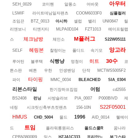
아우터
SEH_0029
코미헨
알퐁소
어바웃
LSMIF
라이트데님일자팬츠
COOM6033F0
심플컬러
조임끈
BTZ_0013
아시하
셀럽
밸리
UNI0847
릴
리앤보니
티엔지티
MLPA0D104
FZT1013
에이프릴랩
M플러그
체크남방
스
체인소
S22W05111
앙고라
헤링본
SELF
찰랑이는
폴디드
속기모
30수
식빵냥
히트
루어틴
블루택
멍청이
코
튼스판
베튼
우한
인생밴딩
단작
MCTWS5005F2
타이핑
파이
MMC_0034
BLEACHED
SIA_0304
리본스타일
어텀
한기장하프집업
cd2555
BS2408
런닝
사방슬라브
PIA_0007
P000BIVD
제
S22F05001
네링
시크릿신축부츠컷팬츠
156-10N
HMUS
1996
CHD_5004
몰드
AID_0014
웰메이
트임
드
플라워롱원피스
올드스쿨R
꿈나라
CPBN3800R9
밍스
HZJA1C333
프리안느
부그스타