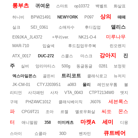
롱부츠
귀여운
스마트
op10372
백벨트
화살표
상의
허니비
BPW21491
NEWYORK
P097
떼뗴
앨리스
실크
SEI_0361
소매자수
후디집업
미루나무
E09JKA_JL4372
+쭈리ver.
NK21-O-4
MAR-710
입술넥
후드집업우주복
린오렌지
강아지
진
ATX_0017
DUC-272
스콜스
마스크
주
실버
앙리마티스
500g
동글동글
0281
보정핏
트리코트
엑스마일몬스
골든비
클래식로고
뉴저지
JK-CM-01
CTYJ2039S1
a083
몰리
레인보우톰
볼
리티언
사각패턴
사자
VTA_0043
CTPT2134W0
엣지
세븐록스
구제
PHZ4WC1012
클래식베이직
J6076
파
씨쏘
몬스
CPG9T21
조아
르젤
옐로우화살
마켓A
세미
터
애니멀팜
358
미미캐츠
디몽
큐트베어
스아이
쇼콜라
30D
벤자민