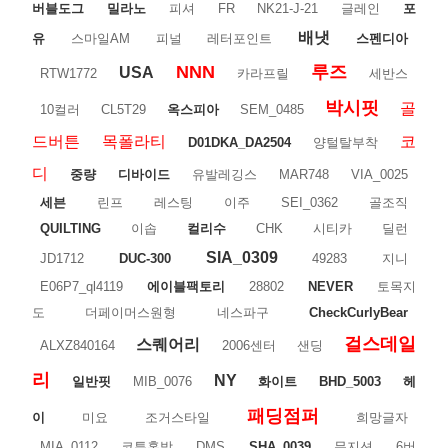
버블도그
밀라노
피셔
FR
NK21-J-21
글레인
포
배냇
유
스마일AM
피널
레터포인트
스펜디아
NNN
루즈
USA
RTW1772
카라프릴
세반스
박시핏
골
10컬러
CL5T29
옥스피아
SEM_0485
드버튼
목폴라티
코
D01DKA_DA2504
양털탈부착
디
중량
디바이드
유발레깅스
MAR748
VIA_0025
세븐
린프
레스팅
이주
SEI_0362
골조직
QUILTING
이솝
컬리수
CHK
시티카
딜런
SIA_0309
JD1712
DUC-300
49283
지니
E06P7_ql4119
에이블팩토리
28802
NEVER
토목지
도
더페이머스원형
네스파구
CheckCurlyBear
걸스데일
스퀘어리
ALXZ840164
2006센터
샌딩
리
NY
일반핏
MIB_0076
화이트
BHD_5003
헤
패딩점퍼
이
미요
조거스타일
희망글자
MIA_0112
코튼혼방
DMS
SHA_0039
뮤지션
6버