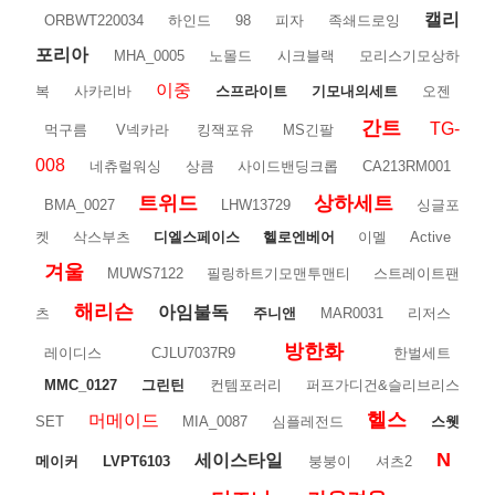
캘리
ORBWT220034
하인드
98
피자
족쇄드로잉
포리아
MHA_0005
노몰드
시크블랙
모리스기모상하
이중
복
사카리바
스프라이트
기모내의세트
오젠
간트
TG-
먹구름
V넥카라
킹잭포유
MS긴팔
008
네츄럴워싱
상큼
사이드밴딩크롭
CA213RM001
트위드
상하세트
BMA_0027
LHW13729
싱글포
켓
삭스부츠
디엘스페이스
헬로엔베어
이멜
Active
겨울
MUWS7122
필링하트기모맨투맨티
스트레이트팬
해리슨
아임불독
츠
주니앤
MAR0031
리저스
방한화
레이디스
CJLU7037R9
한벌세트
MMC_0127
그린틴
컨템포러리
퍼프가디건&슬리브리스
헬스
머메이드
SET
MIA_0087
심플레전드
스웻
N
세이스타일
메이커
LVPT6103
붕붕이
셔츠2