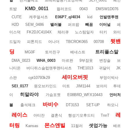
일
한겨울에도
프레피걸융기모상하복
SEH_0001
페인
KMD_0011
트밤
컬러코드
0043
DMSW1D076
CUTE
캐주얼셔츠
E06P7_ql4034
kid
언발맨투맨
H2D
SEM_0486
밸러블
퍼프팝
빼꼼
이터널
페
이스덕
FK2DJC4104X
체리큐
노스팀일자
터키
와이
뒷밴
드일자
피톤치드
어나더
TBCROK065
00708
딩
트리플스말
MG0F
토끼친구
베네스트
DMA_0023
WHA_0003
마르완
9부잠옷
변장술
브
니티온
버디쥐스슬럽맨투맨티셔츠
THE1013
귀달이
JK
세미오버핏
스판
cpt10793k29
부엉이박사
SEI_0177
원오브카인드
미트
JIM1144
보야지
투데
히말라야
이
가슴포켓
E08BRD_WFX10443
언터처
바비수
블
출석체크
DT3153
SET-UP
하모니
레이스
레
아티잔
결혼식
행성기모후드티
TnnT
터링
몬스앤빌
셋업가능
Kansas
11컬러
배르