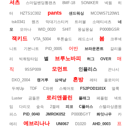
셔츠
스마일밴딩통팬츠
8MF-18
SONIKER
넥웜
히
pants
터
HZTS1C002
샌드워싱
MCOWS7120W1
tsk0341
웬즈
막대기스티커
트러블
소매티셔츠
네
모
모아나
WID_0020
SHIT
몽실몽실
P000BGSR
잭키드
봄
VTA_5004
투톤솔드
레드소녀
크루넥
어반
니트
기본니트
PID_0005
브라운폰트
갈리폴
브루노바피
별
매
리
빅쿼팅타임
허그
OVER
모먼트
직
인플리스
9SSP009
끈나시
혼방
DXO_2004
캥거루
삼색냥
레터
올로미미
두께Up
TDF
C와펜
스퀘어토
FS2POD1101X
얼룩
로리앤콜린
Luster
곰돌몬
플래그
페플럼
넥트
임
다리오
숲속
2켤레
피코
C플러스
스텔라상큼원
피스
PID_0040
JMROK052
P000BGYT
롸잇나우
카
에브리나나
프
에리
UNI067
D1020
AHD_0003