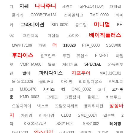
나나주니
지쎄
디
세렌디
SPFZC4TU04
패러렐
폴라넥
G003BCBA131
스마일체크
TMD_0009
바이
미니멀
그라데이션
커
SID_0020
골드링
BH-
베이직플러스
02
프렌치독
더심플
스미어
더
MWPT7109
파워
110828
PTA_0003
SS0W08
후라이스
원포인트
루핀
유렌스
FINEST
아일
렛
VMPTMA06
월로
체리퍼프
SPECIAL
와유맨투
파라다이스
지프투어
맨
발이
MAJU1C101
GTS-111026
올리커비
다이엔
리피팅디몽스
MADE치
크
MJB1470
사이즈
컴
OMC_0032
코니
코디쉬
운
KMD_0003
그래핏
크롭점퍼
울체크
비브루노
정장바
오엘디와이
넥스트
꼬깔모자세트
플라워패턴
지
가벵양
리바나염
CLUB
SMD_0014
멜루엔
2
턱
KKCK547UP
SS21F02
SHS1002
테이핑
엑스마일
D5TC703
op15033
원포켓
기다린
홈모