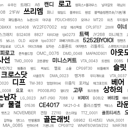
로고
캔디
트래디
A6
on
우주인
원피스+블라우스
날아갈듯
데님의
터 ADS-IPS FHD
- 원팡
쓰리엠
108
21FW
퍼니
웨일드
블루위드
원썸
블랙슬림팬츠숏/기본/롱
뚜아
패딩플러스
뉴몬스터
야구공
PDUCH8503
모아나
MT20
위츠
무지컬
이너
W22F07002
0BKKX
tnt0408
히알
체리픽셀
CPL9T07
고미아
트랙
스크래치
JY268
미니체크
BS2408
8827
터치다운
tjk0273
HS 미니PC 컴퓨터 베어본
- 원팡
[ 1 ]
5252BYOIOI
55
보니스
OLD
씨오큐
tps0307
꽈배기하프니트
청팬츠
개씩 30개
- 원팡
스몰폰트
리틀후드
마일로로
UCLA
아이크레용
모자쓴
여자팬츠
스판피치기모내
노브 104키 풀배열
- 원팡
아웃
피로고
OMC_0076
쫀득몰드창
DMD_0048
MAPA0D901
사선
미니스커트
TMD_0009
코튼혼방
VTA_0043
트렌트
0085
슬릿
옐로
A1D762
웜폴라
원드
퀵보드
소율
CPG9T30
비틀베어
크로스닷
캥거루
사골조직
DMA_0023
무지개히로
VTA_0037
디프
베어
이중직
포카닐
_0020
TM-383
엠엠아이씨
체크포인트
상하의
고무
요꼬
A_0008
국기
P000BJRD
얼티밋
토리동동
는남자
비제이
버티컬
LG_0023
JMT-J190
7088
U
B08J2
해
물결
라
ar
CE4017
플러스벨벳
01536
NK21-O-4
맥티스
골프티셔츠
NOVEMBER
견장
렛츠고
ZZ110
굿스마일
TTZ_0001
골든래빗
티셔츠티
갈하늘
댄디스
반팔롬퍼
G8962
VMA_0001
MIA_0085
반하이넥
기본니트
CPG9T12
WNAT6OWSWZ02
MAR748