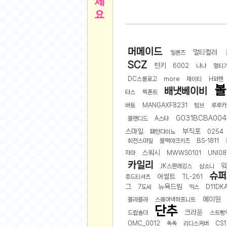
른
용인 캐리비안베이 워터파크 이용권
- 원팡
아디제로 보스턴 12 JQ2552 러닝화
- 원팡
메
QCY C30S 방수 오픈이어 블루투스 6.0 무
머메이드
멀티컬러
뉴
LG전자 Full HD PC 모니터 24MS500 10
엘론즈
SCZ
턴키
(버거킹) 와퍼+코카콜라(R)+21치즈스틱
- 원
6002
나나
멀티
1
버거킹 불고기와퍼주니어+콰치와퍼주니어+코카
DC스몰로고
more
제이티
H와펜
볼
배냇베이비
알뜰 쇼핑
K2 씬에어 오리지널 25SS 역시즌 남여 씬에
타스
픽폰트
스테비아 방울 토마토 2kg
- 원팡
버토
MANGAXF8231
텀브
루루카
2
G031BCBA004
발리 자유여행 꾸따 솔리아 르기안 5일 or 6일
블랜디드
A스타
해외쇼핑
스마일
부직포
인도모크샤 인센스스틱 400스틱
- 원팡
패턴다이노
0254
회전스마일
블랙야크키즈
BS-1811
한우 우삼겹 1 kg
- 원팡
3
스쿼시
자마
MWWS0101
UNI08
산더미 소고기 등심세트 1kg 토시+부채+갈비
맛집 인증샷
카일리
JK스판레깅스
삼소니
에이수스 2024 TUF 게이밍 A16 라이젠9 라
슈퍼
어썰트
후드티셔츠
TL-261
B
필터 없는 트레비 방수비데 UB-1000 자가설
그
뉴욕드림
7도씨
엑스
D11DK
베스트 유머
SD 카드 EMMC 연결 pcb 선
- 원팡
에이원
블라블라
스퀘어넥하프니트
단추
암바사 제로 345ml, 24개
- 원팡
크라운
드랍숄더
스트빵
N
빨간 사과 5kg (24-26과내외)
OMC_0012
쏙쏙
리디스커버
- 원팡
CS1