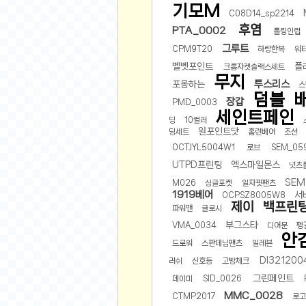
기모M
비트소닉(Bitsonic)
C08D14_sp2214
후염
PTA_0002
후오비(Huobi)
폴링인럽
그루트
CPM9T20
하랑한복
워
지렁이 게임
벨벳포인트
플
크롭자켓슬랙스세트
고팍스(GoPax)
무지
투스리스
포옹하는
스
커뮤니티
덤블
장갑
PMD_0003
세인트페인
자유 게시판
딩
10컬러
원포인트닷
딩세트
홈런베어
조선
가상 화폐
OCTJYL5004W1
로브
SEM_05
스폐셜 게시판
UTPD프린팅
엑스마일몬스
넛츠
심리 테스트
SEM
M026
싱글포켓
일자핏팬츠
1919베어
서
집 꾸미기
OCPSZ8005W8
제이
백프린
파워맨
글로시
지식 노하우
부그스타
VMA_0034
디어문
펭
반려 동물
안
드로워
스판데님팬츠
일레븐
애니메이션
DI321200
러쉬
신호등
고방체크
자취 게시판
그린페인트
데이미
SID_0026
리그오브레전드
MMC_0028
CTMP2017
로고