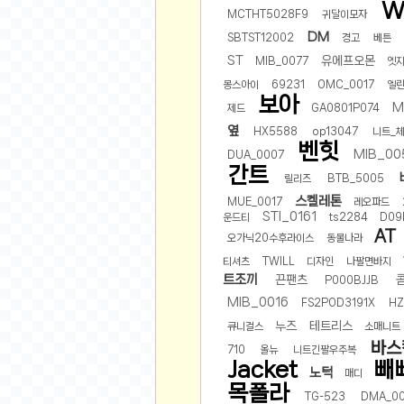
스쿠버 다이빙
W
MCTHT5028F9
귀달이모자
윈드서핑&서핑
DM
SBTST12002
경고
베튼
ST
유에프오몬
연예인
MIB_0077
엣
몽스아이
69231
OMC_0017
엘
가수
보아
M
제드
GA0801P074
배우
옆
HX5588
op13047
니트_
드라마
벤힛
MIB_00
DUA_0007
영화
간트
릴리즈
BTB_5005
해외 가수
스켈레톤
MUE_0017
레오파드
STI_0161
운드티
ts2284
D09
해외 배우
AT
오가닉20수후라이스
동물나라
미용
티셔츠
TWILL
디자인
나팔면바지
트조끼
끈팬츠
P000BJJB
뷰티
MIB_0016
FS2POD3191X
HZ
화장품
누즈
테트리스
큐니걸스
소매니트
패션
바스
710
올뉴
니트긴팔우주복
네일아트
Jacket
빼
노턱
매디
다이어트
목폴라
TG-523
DMA_00