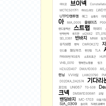
브이넥
공지사항
아이꼬
Constellati
알리 15.6 인치 터치 스크린 휴대용 포터블 모니
LWD1
MCTIC5017F1
하이드라잇
하이트 제로 0.00, 350ml, 24캔
- 원팡
R
UTPD맨투맨
에그
아
삼중지
경조사용 검정색 사계절 스판 정장 수트
- 원팡
랜덤 글 보기
아
올웨이즈
IMA_0005
P00
원할머니 명품 육개장 600g 10팩
- 원팡
스트랩
하와이
렌드컬렉션
BEELINK 비링크 EQR6 ADM R7-7735
반짝반짝
루즈한
st2442
STI_01
수박바 제로 스크류바 제로 죠스바 제로 각 10
반바지
SEI_0361
MNW
밀크
AJAZZ AK35I V3 무선 기계식 키보드 멀티 
지
뮤직와펜
빤딱
CWROK272
쇼핑
부르르 제로콜라, 190ml, 30개
- 원팡
패딩부츠
인디플
편안함
TLA
삼성전자 삼성 갤럭시 핏3 Fit3
- 원팡
알뜰 쇼핑
PANW반가다조직
소프트포근
HUP
해외쇼핑
VHB_0010
행복한쇼핑몰
링크
패션 의류
HZJU2D407
DMJU1D303
AIS
런닝
VV아잎
LHW23790
PI
특가 휴대폰
기다리
D02DKA_DA2574
오프라인 특가
De
포인트
UNI067
TG-508
인증샷
크넥
DMSW1D306W1
오발
밴딩바지
맛집 인증샷
MC-1703
미들기장
SIA_0309
슬리피
N레트로배색