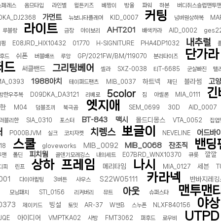
스페레스
옴므타입
라인별
윌튼키즈
베짱이
방울
파워
하본
버디쥐스슬럽맨투
커팅
가먼트
DKA_DJ2368
뉴보니타플레어
KID_0007
넘버원상하복
MA
라이트
AHT201
루블랑
금장
아이보리
배색카라
AID_0002
ges2
내추럴
이핑
E08JRD_HIX10432
01770
H-SIGNITURE
PHA4DP1032
단가라
쉬폰
후드
버블배쓰
루앙
GP/2021FW/BM/119070
분리타이즈
퍼드
그리팅베어
써클밴드
셀라
SXZ-0038
티T-6685
군살빠진
텔
1988아치
고
하트넥
블라썸
MA_0393
테이퍼드팬츠
MIB_0037
제딘
긴
5color
방한우주복
D09DKA_DA3121
리베로
짐
아셀론
MIA_0111
엣지애
한
M04
덤블조끼
북극곰
SEM_0699
30D
AID_0007
BT-843
맥시
몰드디몽스
러블리한
SIA_0310
포스터
VTA_0052
집업
뽀글이
터
치렝스
어드바
P000BJVM
실크
코치자켓
NEVELINE
스쿨
밴딩
MIB_0068
잔조직
MIB_0092
18
gloveworks
피치웜
깔깔
투맨
폴딘
골덴기모레깅스
내의세트
E07BRD_WNX10370
큐롯
상하
프레임
나시
메리타임
세븐
디피
린프
MIA_0127
T
카라넥
001
S22W05111
반바지레깅
다이아퀼팅
3버튼
사우스
맨투맨
아웃
모닝패치
STI_0156
리커버리
뮤트
슈퍼스타
야상
0373
빙설
제이키드
토밋
AR-37
W앤B
스누픈
NLXF840156
UTPD
아이디어
JQE
VMPTKA02
사방
FMT3062
퍼후드
로우비