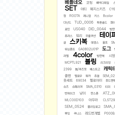
먹거리 인증샷
베플네오
코팅
배색디테일
SET
쇼핑 인증샷
아티
헤지스키즈
C11
그림 인증샷
정
ROOTA
레니엄
키스
8color
뽑기 인증샷
TUD_0006
다난드
투톤솔드
파
여행 인증샷
US040
DID_0044
로민
방한
테이
워리
디지털 기기 인증샷
츄러스
무릎쿠션
스키복
글
데영스
울프
S
소프트웨어 인증샷
도그
워싱폰트
GA0802U01P
공연 인증샷
4color
시원
러멜
방한복
요리 인증샷
블링
MCPTL921
리크리앙
신차 인증샷
캐릭
2399
봄/루즈핏
베스트고
암호화폐
콜렌
멜로우
쿼카
쥬얼
SEM_02
옷세트
헬로아이
69034
후드맨
암호화폐
슈즈
슈페리어
SMA_0310
티미
코인원(Coinone)
냥이
ATZ_0
반에이크
한스푼
바이낸스(Binance)
아우라
MLCO0D103
CL5T29
바이비트(Bybit)
SEM_0524
SMA_
블리딩로고
비트멕스(BitMex)
레드번개별
뿌잉
쿠니스
P000B