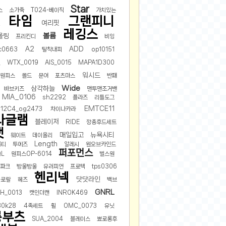
Star
스
소가죽
T024-베이직
가치있는
타임
그랜피니
여리핏
건
레깅스
볼륨
몰링
프리킨디
비잉
A2
ADD
c0663
탈착내피
op10151
뒷
WTX_0019
AIS_0015
MAPA1D300
워시드
원피스
몰드
문어
포츠마스
반패
Wide
삼각하늘
바브키즈
맨투맨조거밴
MIA_0106
sh2292
플라즈
리틀도그
EMTCE11
12C4_og2473
차이나카라
나글램
블레이저
RIDE
깡총후드세트
랫
매일입고
뉴욕시티
웨이트
데이올리
Length
롱티
투에즈
알레시
원오브카인드
퍼포먼스
QL
원피스OP-6014
벌스원
파크
방울방울
유러피언
프로텍
tps0306
헨리넥
닷닷라인
플로랄
헤즈
백브
GNRL
H_0013
캣인더캔
INROK469
30k28
4족세트
휠
OMC_0073
유닛
롱부츠
SUA_2004
블레이스
뾰로롱후