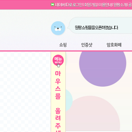
G전자 2024 그램17 17ZD90SU-GX56K 
귀여운 토끼 팡이 이모티콘 출시 안내
네이버 ID로 로그인
l
회원가입
l
이용안내
l
원팡소개
l
공
카누 캡슐커피 돌체구스토 호환 캡슐 6종 48
툴리 비트코인 방송 단톡방 링크
농협안심한우 암소 1등급 이상 등심 1kg
- 원팡
당도선별과 고당도 제주 레드향 1.5kg 소과 외
원팡 쇼핑몰을 오픈하였습니다.
버거킹 불고기와퍼+콜라R+너겟킹4조각
- 원
원팡사이트는 웹 마이닝을 진행하지 않습
디센느 태블릿 거치대 침대 스텐드
- 원팡
전자여자 친구 기능을 도입하였습니다.
*1
마타스튜디오 T1 태블릿 침대 거치대 스텐드
-
쇼핑
인증샷
암호화폐
Sobergo 스마트 윈도우 로봇 청소기 3세대 
툴리 도네이션 전자여친 + 후원하기
*2
잠실 롯데월드 어드벤처 자유 이용권
- 원팡
모바일 페이지를 오픈하였습니다.
아메리칸스탠다드 아쿠아2 비데 IPX7 방수 
방수 비데 FULL스텐노즐 IPX5 방수형 전자
스티커 기능을 새롭게 오픈 하였습니다.
*1
단
QCY Crossky C50 오픈 이어 블루투스 이
여러분의 프라이버시를 지켜드립니다! 익
축
MUCAI 휴대용 14인치 포터블 디스플레이
- 
픈
원팡 오픈 기념! 문화상품권 증정 이벤트
HISENSE 4K UHD QLED 85인치 85Q6
키
LG전자 울트라PC 15U50T-GR3CK
- 원팡
/
짜파게티 10봉
- 원팡
돌체구스토 커피머신 지니오S +머그325ml+
빠
김해 롯데 워터파크 하이3 종일권
- 원팡