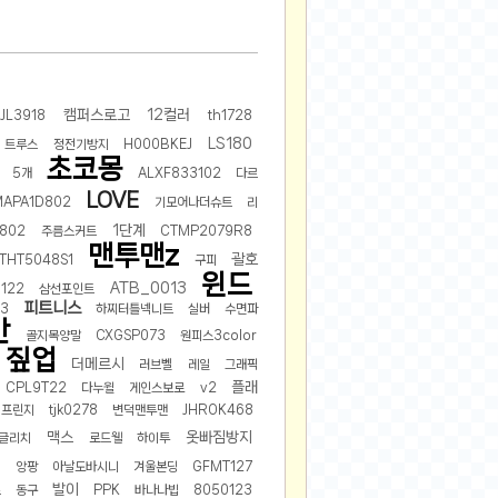
2025-08-28
2025-08-20
2025-07-04
캠퍼스로고
12컬러
2025-06-27
JL3918
th1728
2025-05-17
LS180
트루스
정전기방지
H000BKEJ
초코몽
2025-05-17
5개
ALXF833102
다르
LOVE
2025-05-16
MAPA1D802
기모어나더슈트
리
1단계
2025-05-07
802
주름스커트
CTMP2079R8
맨투맨z
2025-04-09
괄호
THT5048S1
구피
윈드
ATB_0013
2025-04-09
122
삼선포인트
피트니스
53
하찌터틀넥니트
실버
수면파
2025-04-02
반
골지목양말
CXGSP073
원피스3color
2025-03-27
짚업
더메르시
러브벨
레일
그래픽
2025-03-06
플래
CPL9T22
다누윌
게인스보로
v2
2025-02-11
프린지
tjk0278
변덕맨투맨
JHROK468
2025-02-10
맥스
옷빠짐방지
글리치
로드웰
하이투
2025-01-23
0
앙팡
아날도바시니
겨울본딩
GFMT127
발이
2024-12-03
츠
동구
PPK
바나나빕
8050123