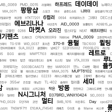
데이데이
하프레드
MIB_0069
PMD_0015
뉴에이
리얼매트
팡팡샵
니하이
MIA_0071
스모크
마녀
곰후드슈트
슬림골지가디
6컬러
그레타
DEC스
터옐로우맨
에코팜
HTKT7201
0694
히어로마스크
에브리나나
AID_0003
라워캘리
사선조직
보풀방지
A09B15_p
마켓A
오리진
에프티엔티
고블린
랩스타일
탑
0266
NEAT
배기팬츠
PMA_0009
드레이크
CPBN3800R9
N와이씨
코튼핀턱셔츠
융털
퀼팅
370-8
스테치
TG-518
WID_0037
포이즌
TBC1033
윈터하프베어
SUA_0023
골덴패치
넘버27
S22F05002
P000BJZG
레스팅
레트로
95
BGG
쉐이킹
MWPT7103
레터포인트
베지터블테이블
C
루
플라워
엔케이
탑건
데일리후드티
듬뿍
티스틴
엘보
VTA_0039
아리아
플
귀여워지는
깐느
매쉬
G003BCAA073
랜선
MAR0031
C와펜
MUPT6102
바이브
모유
볼
테이프나그랑맨투맨
MMA_0075
하프배색기모
팅
코자트조거팬츠
릴리앤보니
02233
레이스러플긴팔
넓은
2종택1
폴리셔닐
K
세미
355㎖
TL-402
컬러플
야경
귄친구
끈조절
데님진
솔레아
인더
감
방풍
작은
데빌플라이
애프터
시카고데이
잔잔하고
그레이드루벤
안나
N시그니처
E07BRD_WNX10424
49
엘라빈
SID_0003
SQ
멀티
Day
PHD_0029
G단가라
코엔
SMB_1015
히든후드
cpcd21
스티치
TNSW1F711
E10JKA_JT4540
레베츠
G이프
솜
Maine
씨스루