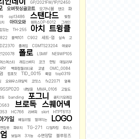
리언데이
GP/2021FW/1P/12450
모
오버핏싱글코트
오가닉붐
파
덴므
스탠다드
자
op13486
찢청
아이오와
리치
원피스OP-6012
그레인
아치
트윙클
낌있는
TH-255
세트-업
822
블랙101
C902
실속
고
_DZ2370
플레임
CGMTS23204
애로우
폴로
2120078
LSMIF
NE9WP105
에스에스티
레깅스바지
코크
헌팅
데일리부
ARY
백화점퀄리티로
코넬
OMC_0084
엄
TID_0015
컴포짓
룩업
top0319
링
오와우스마일빅
코밋스
fx22071
얼룩
9SSP020
내발을
MMA_0106
고밀도
포그니
코듀
banding
골지기모레깅
브로독
스퀘어넥
O563
353
HC766
리버피
skirt
HTPT6113
LOGO
아가일
베일리빌
떨어지는
TG-271
수면잠옷
파우치
디엘차징
후리스
엄
수면양말
블루윙즈
보일러
3기능