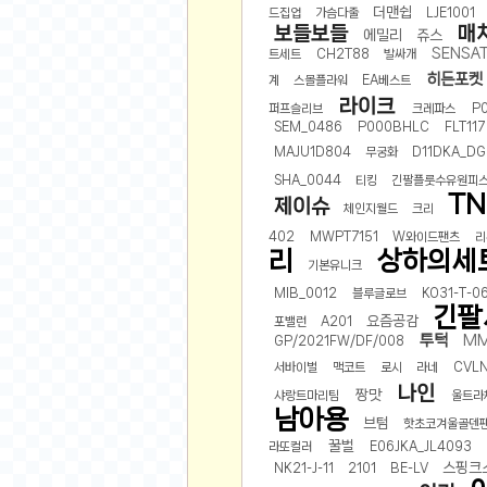
오버워치
더맨쉽
드집업
가슴다줄
LJE1001
보들보들
매
에밀리
쥬스
재테크
SENSA
트세트
CH2T88
발싸개
요청 게시판
히든포켓
계
스몰플라워
EA베스트
공지사항
라이크
퍼프슬리브
크레파스
P
SEM_0486
P000BHLC
FLT117
주식
MAJU1D804
무궁화
D11DKA_D
스티커 환전소
SHA_0044
티킹
긴팔플룻수유원피
등업 안내
TN
제이슈
체인지월드
크리
원팡 홍보 이벤트
402
MWPT7151
W와이드팬츠
리
음악
리
상하의세
기본유니크
익명
MIB_0012
블루글로브
KO31-T-0
긴팔
요즘공감
포밸런
A201
익명 게시판
투턱
MM
GP/2021FW/DF/008
고민 게시판
서바이벌
맥코트
로시
라네
CVL
나인
결정 장애
짱맛
샤랑트마리팀
울트라
남아용
정치 토론
브텀
핫초코겨울골덴
꿀벌
라또컬러
E06JKA_JL4093
일기장
스핑크
NK21-J-11
2101
BE-LV
연애 게시판