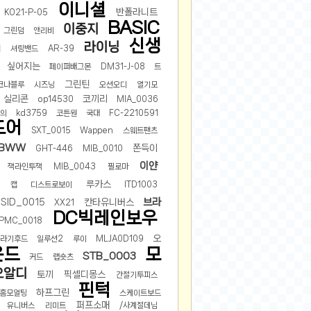
이니셜
반폴라니트
KO21-P-05
2024-11-22
BASIC
이중지
그린덤
앤리비
2024-11-13
신생
라이닝
러
셔링밴드
AR-39
2024-09-10
싶어지는
페이퍼배그몬
DM31-J-08
2024-09-09
트
그린틴
코나블루
시즈닝
오션오디
2024-09-05
열기모
실리콘
코끼리
op14530
MIA_0036
2024-09-05
의
kd3759
코튼원
국대
FC-2210591
2024-09-05
도어
SXT_0015
Wappen
스웨트팬츠
2024-09-04
BWW
쫀득이
GHT-446
MIB_0010
2024-09-04
이얀
잭라인투잭
MIB_0043
필로마
루카스
캡
디스트로보이
ITD1003
브라
SID_0015
칸타유니버스
XX21
DC빅레인보우
PMC_0018
오
바라기후드
일루션2
루이
MLJA0D109
운드
모
STB_0003
커드
랩숏츠
오알디
토끼
픽셀디몽스
간절기투피스
핀턱
하프그린
홈모얼팅
스케이트보드
퍼프소매
유니버스
리미트
/사계절데님