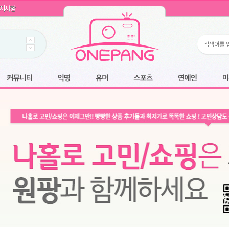
WIN11 16GB램
- 원팡
지사항
개입 골라담기
- 원팡
 로얄과
- 원팡
팡
니다.
*1
 원팡
커뮤니티
익명
유머
스포츠
연예인
미용
6.2cm 울트라 슬림/5600PA 흡입/인터랙티브/한국어 어댑터 및 사용 설명서
- 원팡
필터없는 직수형 건조기능 있음
- 원팡
식비데 코나에코홈 CONA-3000
- 원팡
어폰
- 원팡
명기능 오
원팡
N
- 원팡
쿠션담요+텀블러400ml
- 원팡