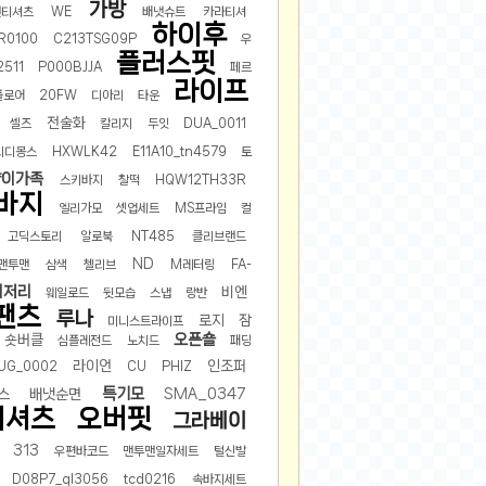
가방
맨티셔츠
WE
배냇슈트
카라티셔
하이후
R0100
C213TSG09P
우
플러스핏
2511
P000BJJA
페르
라이프
플로어
20FW
디아리
타운
전술화
셀즈
칼리지
두잇
DUA_0011
리디몽스
HXWLK42
E11A10_tn4579
토
양이가족
스키바지
찰떡
HQW12TH33R
바지
엘리가모
셋업세트
MS프라임
컬
고딕스토리
알로북
NT485
클리브랜드
ND
맨투맨
삼색
첼리브
M레터링
FA-
이저리
비엔
웨일로드
뒷모습
스냅
랑반
팬츠
루나
로지
잠
미니스트라이프
오픈숄
숏버클
심플레전드
노치드
패딩
라이언
인조퍼
UG_0002
CU
PHIZ
특기모
스
배냇순면
SMA_0347
티셔츠
오버핏
그라베이
313
우편바코드
맨투맨일자세트
털신발
D08P7_ql3056
tcd0216
속바지세트