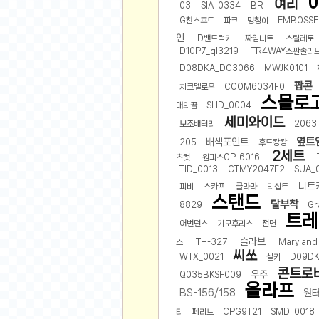
여리
03
SIA_0334
BR
G찬스후드
파크
멍청이
EMBOSSE
유머
인
D밴드럭키
짜임니트
스틸레토
베스트 유머
D10P7_ql3219
TR4WAY스판솔리
유머 게시판
D08DKA_DG3066
MWJK0101
팝콘
치크멜로우
COOM6034F0
스포츠
스몰로
래의꿈
SHD_0004
세미와이드
축구
보조배터리
2063
야구
옆트
배색포인트
205
후드캉캉
2세트
츠컷
원피스OP-6016
농구
TID_0013
CTMY2047F2
SUA_
골프
니트
피비
스카프
클라라
리십트
스탠드
낚시
탈부착
8829
Gr
트레
자전거
어번던스
기모후리스
전면
당구
슬라브
스
TH-327
Maryland
씨쏘
WTX_0021
실키
D09DK
볼링
콘트로
우주
Q035BKSF009
수영
올라프
BS-156/158
원
스키&보드
티
페리느
CPG9T21
SMD_0018