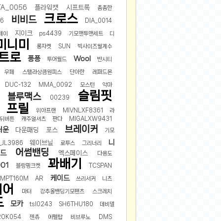
TA_0056
플라워캣
시프트록
촘촘한
크로스
비비드
46
DIA_0014
지이크
데이
ps4439
기모맨투맨세트
디
미니미
롱자켓
SUN
빅사이즈월계수
트로
퐁퐁
Wool
투어월드
반시티
우페
스텔라상큼원피스
단아한
레퍼드몬
DUC-132
MMA_0092
모스턴
악마
슬림핏
블루맥스
00239
프릴
위아프랜
MIVNLXF8361
라
뒤버튼
캐주얼셔츠
판다
MIGALXW9431
브레이커
러운
다운패딩
포스
기모
니
웨이브닐
_JL3986
로투스
그리너리
어썸밴딩
드
엑스페이스
다용도
꽈배기
01
블랑핑크켓
TCSPAN
케이드
MPT160M
AR
쓰리서커
니츠
에어
마터
강추올밴딩기모팬츠
스크레치
드
모카
tsl0243
SH6THU180
데비델
ROK054
젠츄
에펠탑
비브루노
DMS