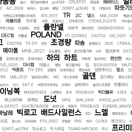
아동용
밀
에버티스
CPL9T01
눕시
레인보우베어
ps4199
퍼로퍼
따듯기
D
AIC_0008
뷰라스
압소바
배달
D08P7_ql3045
칭
아멜리아
TR
2C
냅스
단독입고루렌플리츠세트
ATX_0017
MIB_0028
뱅글사
러블리온
천무열
드
구제
프로미스
단추포인트
C11DKA_DJ2375
아치글
플란넬
오버넥
자켓스타일
디엠레드
칸테
패치탄탄
DMSW1D315N2
느
POLAND
DEC링
아폴로
FC-2210652
CACTUS
VJG_0001
0
고
초경량
따솜
CM2T84
TG-511
라진
슬램덩크
크리즈
C11DKA
메이플
MHB_0027
컬러본색
모노블랑
유지
포인트롱가죽
시리
DG7
하의
하트
임
편안한
프런트포인트
프라이데이
아방핏
컬러라인
에스
더시럽
데블스
립
TUD_0020
멜팅
핑크블라섬
B03U55010A
MILIT
빅폰트
얼스
TH-265
양면후리스
깅
0022
모필레
리네아로고
밴딩세트
골덴
카라
코디에는
MIB_0021
엘라모브랜드
아민
넥스트세븐
폰트스트
실버레이
반폴라티
aphic
리스
597-2
서림인터내셔날
브레이
솔리드초경량
이닝복
빅더블유
MASW1D953
스판팬츠
조각
P000BJVX
0363
도넛
에스까리에
퍼팩트
MPQ
SMA_0414
A10S12_ps0735
A_DA3127
G047BCBA008
로에니앙
레포아
P000BJVQ
E06BRD_WNX10
빅로고
배드사일런스
느엘
바날레
SID
해피프린스
터리프
체크무늬
컬시브
사카리바
PTX_0007
무형광
PNV
아사
C07K9
프리미
자수로고
빅스마일
E04P7_qk3764
TGAW0-MRC600
RUI