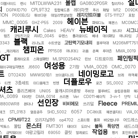
실
볼캡
MITDLWWA231
GA0802P05R
더블사이드
렌시
찰리자수
치
CPL9T32
레더자켓
DGPA1D710
힙합헤드폰
푸리
페탈
M12
D09DK
레지던트이블
TION
P000BJSJ
튜브다운
데일리뱃살보정
GTS-111127
포함
헤이븐
MMC_0005
GHZ-P55
2009
파워디노
헤몬스
MCOMC7
캐리루시
뉴베이직
시그
Cakes
HEAVY
095
보니타
웬즈
코팅진기모
AMD_0045
유렌스
폴라로이드
베네
데이패딩
애니타임
블랙
고탄력기모내의
G3343
리나노프
수트셋업
블루막대
M206MPT75
챔피온
스
_체리체리
PP1508
어나더디
귀욤
온목
루아즌
MMA_0019
GT
페인팅
디트로이트
플레이오프
스페셜패턴
MLSP0D254N2
린브
여성용
2기장
VMA_0026
OMC_0070
웨이구제일자팬츠
J6600
트
네이밍로고
DTO2430
MWWS01B1
브이골지니트
브레
하객룩
더플로우
3종세트
6
티켓
미디움체크
빈첸
로건
SIS_0002
2177
셔츠
플리즈베어
울캐시미어혼방
UNI05
주비앙
블루버드
슬립운동화
헤
A_0089
타이탄
DMA_0014
쓰리톤
Ver
CD011-베이직
3-in-1
단작
선인장
Fleece
비비에모
PREMI
쓰리덜
N8800WR8
몬타나
6057
체크
STI_0163
얼음공주
SHD_5002
DC라이프
헤븐골지티
VIA_0
CPM9T22
오리지날86
어드레
팬츠
op4702
스포티핑
풀퍼
바오밥나무
몬스터
불독
특앙면
꿀팁
FMT301
새드스
빅토스
태이더
도미닉
작업용
스
야광고릴라
클릿
금박웨이브
69050
말레로드
펑키
포인트공룡