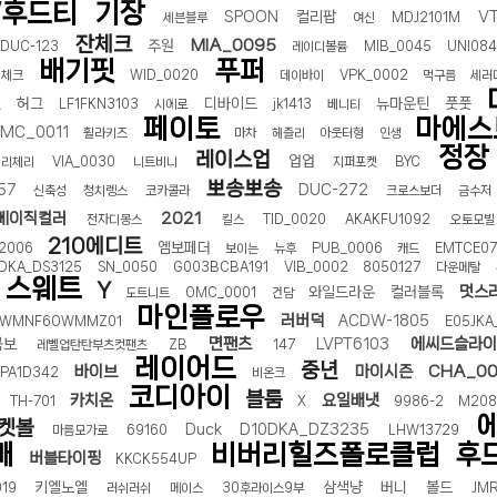
후드티
기장
SPOON
컬리팝
V
세븐블루
여신
MDJ2101M
잔체크
MIA_0095
주원
DUC-123
레이디볼륨
MIB_0045
UNI08
배기핏
푸퍼
지체크
WID_0020
데이바이
VPK_0002
먹구름
세러
허그
디바이드
뉴마운틴
풋풋
린
LF1FKN3103
시에로
jk1413
베니티
페이토
마에스
MC_0011
휠라키즈
마차
헤즐리
아웃터형
인생
정장
레이스업
업업
체리체리
VIA_0030
니트비니
지퍼포켓
BYC
뽀송뽀송
57
DUC-272
신축성
청치렝스
코카콜라
크로스보더
금수저
베이직컬러
2021
전자디몽스
킬스
TID_0020
AKAKFU1092
오토모빌
210에디트
엠보페더
2006
보이는
뉴후
PUB_0006
캐드
EMTCE07
DKA_DS3125
SN_0050
G003BCBA191
VIB_0002
8050127
다운메탈
스웨트
Y
멋스
와일드라운
컬러블록
도트니트
OMC_0001
건담
마인플로우
러버덕
ACDW-1805
WMNF6OWMMZ01
E05JKA
면팬츠
에씨드슬라이
콤보
LVPT6103
레벨업탄탄부츠컷팬츠
ZB
147
레이어드
중년
바이브
마이시즌
CHA_00
PA1D342
비온크
코디아이
블룸
카치온
요일배냇
TH-701
X
9986-2
M208
켓볼
Duck
D10DKA_DZ3235
마름모가로
69160
LHW13729
빼
비버리힐즈폴로클럽
후
버블타이핑
KKCK554UP
키엘노엘
삼색냥
버니
볼드
19
러쉬러쉬
메이스
30후라이스9부
JM