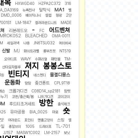
내복
HXWGD40
HZPA2C372
316
MA1
탈착식
A_DA3169
뉴욕전사
벨
DMD_0006
베이직나시
셀럽
형광
2단
001S1
LM-1847
컬러라운드니트
MADE
-
어드벤쳐
니쳐
리본레드오
FC
JMROK052
BLEACHED
OMA-0011
1M
세일러넥
냐옹
JN6TSU032
에이비씨
신발
MJ
화이트라벨
롱부츠컷
NT519
픽
오아디프
WAVY
수퍼리얼
패턴물
TM-
져지
봉봉스토
산타모자블루
빈티지
물결디몽스
1등
네스멘디
운동화
중간폰트
6
땀땀
CPL9T18
크롭가디건
레슨
C08D14_sp2181
함렛
나누기
코튼/출근룩/봄
니트가디건
코이코이
방한
UM
후드티조거세트
출석체크
숏
유아공용
025
BIA_0025
마로
스닷
스밍
어라운드
포인티
맨홀고양이
젤
마일
TL-701
총알브이
1005
드레이프
JJ157
MASW1C002
LM-2157
보닛