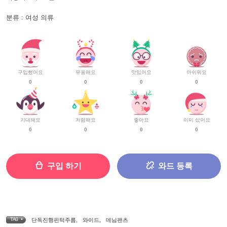
분류 : 여성 의류
구입했어요
유용해요
맛있어요
아쉬워요
0
0
0
0
기대돼요
저렴해요
좋아요
이미 샀어요
0
0
0
0
구입 하기
와드 등록
TAG •
단독진행핀턱주름
,
와이드
,
데님팬츠