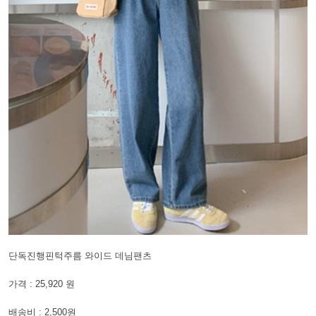
단독진행핀턱주름 와이드 데님팬츠
가격 : 25,920 원
배송비 : 2,500원