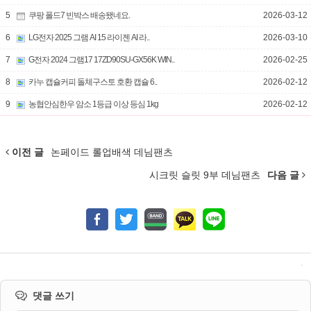
5
쿠팡 폴드7 빈박스 배송됐네요.
2026-03-12
6
LG전자 2025 그램 AI 15 라이젠 AI 라..
2026-03-10
7
G전자 2024 그램17 17ZD90SU-GX56K WIN..
2026-02-25
8
카누 캡슐커피 돌체구스토 호환 캡슐 6..
2026-02-12
9
농협안심한우 암소 1등급 이상 등심 1kg
2026-02-12
이전 글
논페이드 롤업배색 데님팬츠
시크릿 슬릿 9부 데님팬츠
다음 글
댓글 쓰기