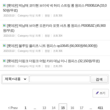
[롯데온] 박남매 코미헨 브이넥 넥 허리 스트링 롱 원피스 P000BJJA (33,0
50원/무료)
2023.03.10
Category
여성 의류
원팡
조회
306
[롯데온] 박남매 브아론 오픈카라 포켓 셔츠 롱 원피스 P000BJIZ (45,900
원/무료)
2023.03.10
Category
여성 의류
원팡
조회
304
[롯데온] 블루밍 플리츠 니트 원피스 op10645 (66,000원/66,000원)
2023.03.10
Category
여성 의류
원팡
조회
306
[롯데온] 더핑크 더핑크 어텀 카라 데님 미니 원피스 (32,150원/무료)
2023.03.10
Category
여성 의류
원팡
조회
255
검색
쓰기
Prev
1
...
13
14
15
16
17
...
411