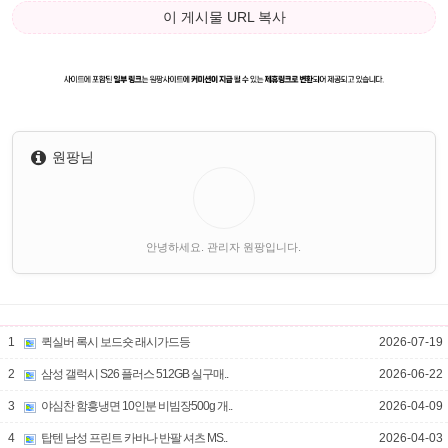
이 게시물 URL 복사
원팡님
안녕하세요. 관리자 원팡입니다.
1
퀵실버 록시 보드숏 래시가드등
2026-07-19
2
삼성 갤럭시 S26 플러스 512GB 실구매..
2026-06-22
3
야심찬 함흥냉면 10인분 비빔장500g 개..
2026-04-09
4
탑텐 남성 프린트 카바나 반팔 셔츠 MS..
2026-04-03