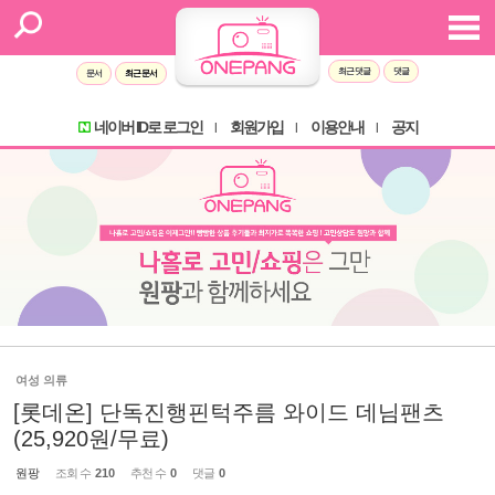
최근 댓글
댓글
문서
최근 문서
네이버 ID로 로그인
회원가입
이용안내
공지
l
l
l
여성 의류
[롯데온] 단독진행핀턱주름 와이드 데님팬츠
(25,920원/무료)
원팡
조회 수
210
추천 수
0
댓글
0