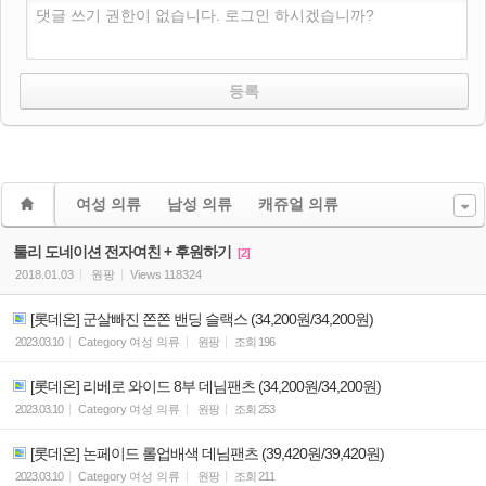
댓글 쓰기 권한이 없습니다. 로그인 하시겠습니까?
여성 의류
남성 의류
캐쥬얼 의류
툴리 도네이션 전자여친 + 후원하기
[2]
2018.01.03
원팡
Views
118324
[롯데온] 군살빠진 쫀쫀 밴딩 슬랙스 (34,200원/34,200원)
2023.03.10
Category
여성 의류
원팡
조회
196
[롯데온] 리베로 와이드 8부 데님팬츠 (34,200원/34,200원)
2023.03.10
Category
여성 의류
원팡
조회
253
[롯데온] 논페이드 롤업배색 데님팬츠 (39,420원/39,420원)
2023.03.10
Category
여성 의류
원팡
조회
211