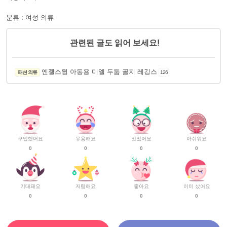
분류 : 여성 의류
관련된 글도 읽어 보세요!
엔젤스윙 아동용 미엘 두툼 골지 레깅스
패션 의류
126
구입했어요
유용해요
맛있어요
아쉬워요
0
0
0
0
기대돼요
저렴해요
좋아요
이미 샀어요
0
0
0
0