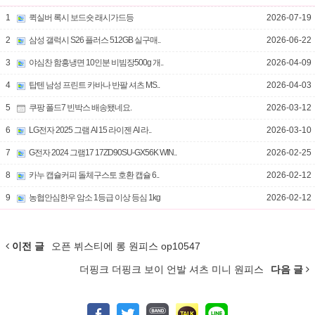
1
퀵실버 록시 보드숏 래시가드등
2026-07-19
2
삼성 갤럭시 S26 플러스 512GB 실구매..
2026-06-22
3
야심찬 함흥냉면 10인분 비빔장500g 개..
2026-04-09
4
탑텐 남성 프린트 카바나 반팔 셔츠 MS..
2026-04-03
5
쿠팡 폴드7 빈박스 배송됐네요.
2026-03-12
6
LG전자 2025 그램 AI 15 라이젠 AI 라..
2026-03-10
7
G전자 2024 그램17 17ZD90SU-GX56K WIN..
2026-02-25
8
카누 캡슐커피 돌체구스토 호환 캡슐 6..
2026-02-12
9
농협안심한우 암소 1등급 이상 등심 1kg
2026-02-12
이전 글
오픈 뷔스티에 롱 원피스 op10547
더핑크 더핑크 보이 언발 셔츠 미니 원피스
다음 글