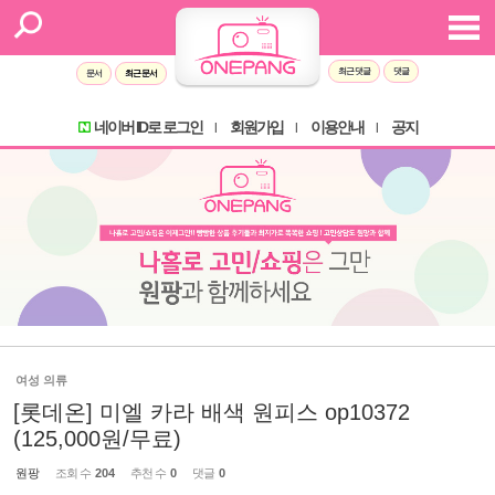
최근 댓글
댓글
문서
최근 문서
네이버 ID로 로그인
회원가입
이용안내
공지
l
l
l
여성 의류
[롯데온] 미엘 카라 배색 원피스 op10372
(125,000원/무료)
원팡
조회 수
204
추천 수
0
댓글
0