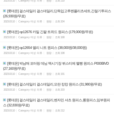
2023.03.10
Category
여성 의류
원팡
조회
210
[롯데온] 걸스데일리 걸스데일리,단독입고루렌플리츠세트,간절기투피스
(26,930원/무료)
2023.03.10
Category
여성 의류
원팡
조회
204
[롯데온] op12676 카밀 긴팔 트위드 원피스 (179,000원/무료)
2023.03.10
Category
여성 의류
원팡
조회
168
[롯데온] op12654 엘리 니트 원피스 (38,000원/38,000원)
2023.03.10
Category
여성 의류
원팡
조회
198
[롯데온] 박남매 포터링 데님 맥시기장 뷔스티에 멜빵 원피스 P000BIVD
(27,160원/무료)
2023.03.10
Category
여성 의류
원팡
조회
191
[롯데온] 걸스데일리 걸스데일리,모란 캉캉 원피스 (31,980원/무료)
2023.03.10
Category
여성 의류
원팡
조회
203
[롯데온] 걸스데일리 걸스데일리,벤자민 셔츠 원피스,롱원피스,임부원피
스 (32,830원/무료)
2023.03.10
Category
여성 의류
원팡
조회
212