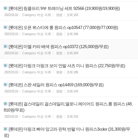
[롯데온] 링클프리 9부 트레이닝 세트 92566 (19,900원/19,900원)
2023.03.10
Category
여성 의류
원팡
조회
163
[롯데온] 오픈 뷔스티에 롱 원피스 op10547 (77,000원/77,000원)
2023.03.10
Category
여성 의류
원팡
조회
166
[롯데온] 미엘 카라 배색 원피스 op10372 (125,000원/무료)
2023.03.10
Category
여성 의류
원팡
조회
204
[롯데온] 더핑크 더핑크 보이 언발 셔츠 미니 원피스 (22,750원/무료)
2023.03.10
Category
여성 의류
원팡
조회
186
[롯데온] 스완 세일러 원피스 op14459 (169,000원/무료)
2023.03.10
Category
여성 의류
원팡
조회
143
[롯데온] 걸스데일리 걸스데일리,델로니 레이어드 원피스,롱 원피스 (48,
810원/무료)
2023.03.10
Category
여성 의류
원팡
조회
219
[롯데온] 더핑크 삐야 앙고라 핀턱 반팔 미니 원피스3color (31,300원/무
료)