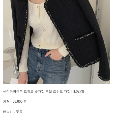
신상문의폭주 트위드 숏자켓 루헬 트위드 자켓 [tjk0273]
가격 : 68,800 원
배송비 : 무료