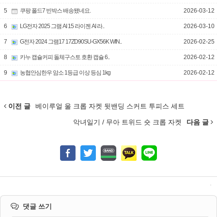
5
쿠팡 폴드7 빈박스 배송됐네요.
2026-03-12
6
LG전자 2025 그램 AI 15 라이젠 AI 라..
2026-03-10
7
G전자 2024 그램17 17ZD90SU-GX56K WIN..
2026-02-25
8
카누 캡슐커피 돌체구스토 호환 캡슐 6..
2026-02-12
9
농협안심한우 암소 1등급 이상 등심 1kg
2026-02-12
이전 글
베이루얼 울 크롭 자켓 뒷밴딩 스커트 투피스 세트
악녀일기 / 무아 트위드 숏 크롭 자켓
다음 글
댓글 쓰기