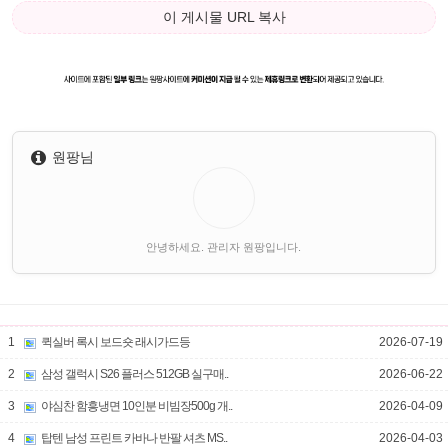
이 게시물 URL 복사
원팡님
안녕하세요. 관리자 원팡입니다.
1
퀵실버 록시 보드숏 래시가드등
2026-07-19
2
삼성 갤럭시 S26 플러스 512GB 실구매..
2026-06-22
3
야심찬 함흥냉면 10인분 비빔장500g 개..
2026-04-09
4
탑텐 남성 프린트 카바나 반팔 셔츠 MS..
2026-04-03