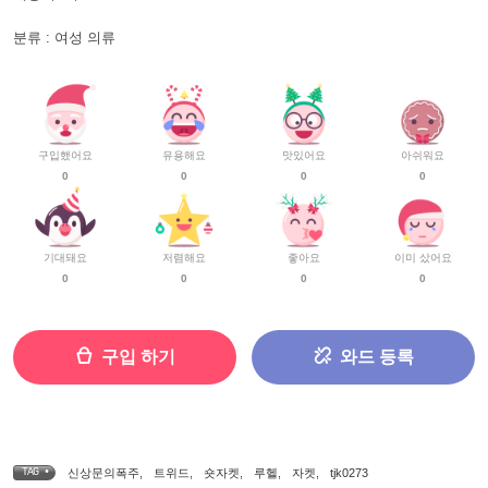
분류 : 여성 의류
구입했어요
유용해요
맛있어요
아쉬워요
0
0
0
0
기대돼요
저렴해요
좋아요
이미 샀어요
0
0
0
0
구입 하기
와드 등록
TAG •
신상문의폭주
,
트위드
,
숏자켓
,
루헬
,
자켓
,
tjk0273