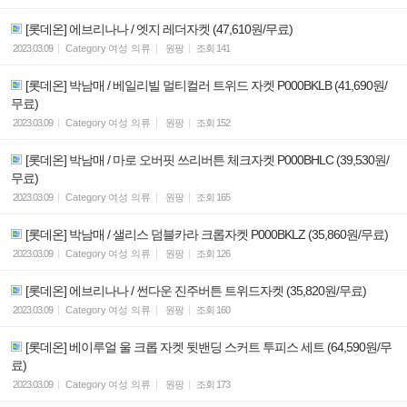
[롯데온] 에브리나나 / 엣지 레더자켓 (47,610원/무료)
2023.03.09
Category
여성 의류
원팡
조회
141
[롯데온] 박남매 / 베일리빌 멀티컬러 트위드 자켓 P000BKLB (41,690원/
무료)
2023.03.09
Category
여성 의류
원팡
조회
152
[롯데온] 박남매 / 마로 오버핏 쓰리버튼 체크자켓 P000BHLC (39,530원/
무료)
2023.03.09
Category
여성 의류
원팡
조회
165
[롯데온] 박남매 / 샐리스 덤블카라 크롭자켓 P000BKLZ (35,860원/무료)
2023.03.09
Category
여성 의류
원팡
조회
126
[롯데온] 에브리나나 / 썬다운 진주버튼 트위드자켓 (35,820원/무료)
2023.03.09
Category
여성 의류
원팡
조회
160
[롯데온] 베이루얼 울 크롭 자켓 뒷밴딩 스커트 투피스 세트 (64,590원/무
료)
2023.03.09
Category
여성 의류
원팡
조회
173