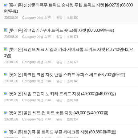
[롯데온] 신상문의폭주 트위드 숏자켓 루헬 트위드 자켓 [tjk0273] (68,800
원/무료)
2023.03.09
Category
여성 의류
원팡
조회
130
[롯데온] 악녀일기 / 무아 트위드 숏 크롭 자켓 (80,330원/무료)
2023.03.09
Category
여성 의류
원팡
조회
171
[롯데온] 크엔므 체크 세일러 카라 세미크롭 트위드 자켓 (43,740원/43,74
0원)
2023.03.09
Category
여성 의류
원팡
조회
177
[롯데온] 라크젠 크롭 자켓 밴딩 스커트 투피스 세트 (56,700원/무료)
2023.03.09
Category
여성 의류
원팡
조회
148
[롯데온] 헤임 프린지 노 카라 트위드 자켓 (49,000원/49,000원)
2023.03.09
Category
여성 의류
원팡
조회
124
[롯데온] 콜렌 세트-업 하트 버튼 자켓 (49,000원/49,000원)
2023.03.09
Category
여성 의류
원팡
조회
157
[롯데온] 트잉퓨 울 트위드 부클 세미크롭 자켓 (60,380원/무료)