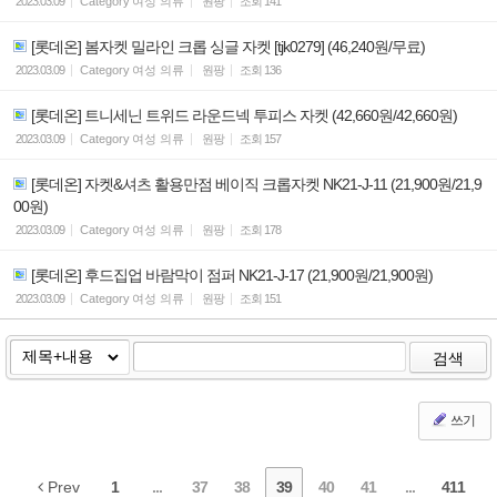
2023.03.09
Category
여성 의류
원팡
조회
141
[롯데온] 봄자켓 밀라인 크롭 싱글 자켓 [tjk0279] (46,240원/무료)
2023.03.09
Category
여성 의류
원팡
조회
136
[롯데온] 트니세닌 트위드 라운드넥 투피스 자켓 (42,660원/42,660원)
2023.03.09
Category
여성 의류
원팡
조회
157
[롯데온] 자켓&셔츠 활용만점 베이직 크롭자켓 NK21-J-11 (21,900원/21,9
00원)
2023.03.09
Category
여성 의류
원팡
조회
178
[롯데온] 후드집업 바람막이 점퍼 NK21-J-17 (21,900원/21,900원)
2023.03.09
Category
여성 의류
원팡
조회
151
검색
쓰기
Prev
1
...
37
38
39
40
41
...
411