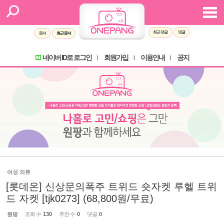
최근 댓글
댓글
문서
최근 문서
네이버 ID로 로그인
회원가입
이용안내
공지
l
l
l
여성 의류
[롯데온] 신상문의폭주 트위드 숏자켓 루헬 트위
드 자켓 [tjk0273] (68,800원/무료)
원팡
조회 수
130
추천 수
0
댓글
0