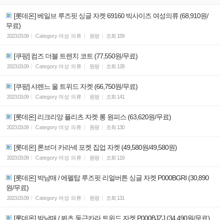
[롯데온] 베일브 루즈핏 싱글 자켓 69160 빅사이즈 여성의류 (68,910원/
무료)
2023.03.09
Category
여성 의류
원팡
조회
159
[쿠팡] 컴즈 더블 트렌치 코트 (77,550원/무료)
2023.03.09
Category
여성 의류
원팡
조회
128
[쿠팡] 샤렌느 울 트위드 자켓 (66,750원/무료)
2023.03.09
Category
여성 의류
원팡
조회
141
[롯데온] 리크리앙 플리츠 자켓 롱 원피스 (63,620원/무료)
2023.03.09
Category
여성 의류
원팡
조회
130
[롯데온] 론브더 카라넥 포켓 집업 자켓 (49,580원/49,580원)
2023.03.09
Category
여성 의류
원팡
조회
119
[롯데온] 박남매 / 에펠탑 루즈핏 리얼버튼 싱글 자켓 P000BGRI (30,890
원/무료)
2023.03.09
Category
여성 의류
원팡
조회
131
[롯데온] 박남매 / 뷔츠 둥근카라 트위드 자켓 P000BJZJ (34,490원/무료)