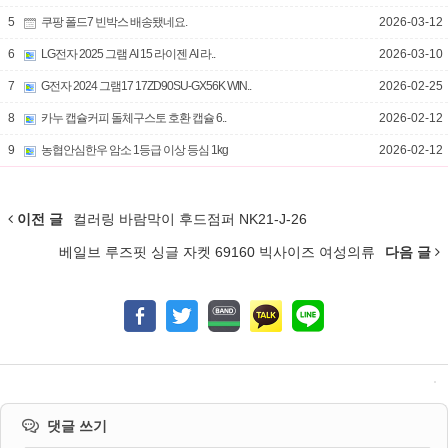
5
쿠팡 폴드7 빈박스 배송됐네요.
2026-03-12
6
LG전자 2025 그램 AI 15 라이젠 AI 라..
2026-03-10
7
G전자 2024 그램17 17ZD90SU-GX56K WIN..
2026-02-25
8
카누 캡슐커피 돌체구스토 호환 캡슐 6..
2026-02-12
9
농협안심한우 암소 1등급 이상 등심 1kg
2026-02-12
이전 글
컬러링 바람막이 후드점퍼 NK21-J-26
베일브 루즈핏 싱글 자켓 69160 빅사이즈 여성의류
다음 글
댓글 쓰기