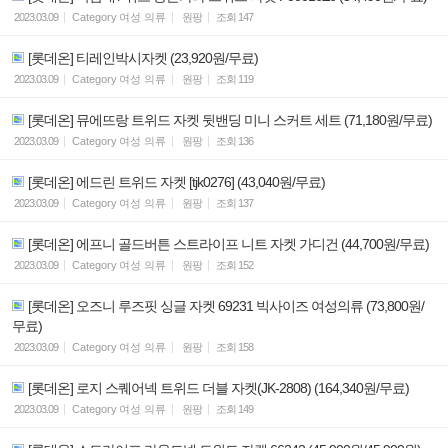
2023.03.09
Category
여성 의류
원팡
조회
147
[롯데온] 티레인박시자켓 (23,920원/무료)
2023.03.09
Category
여성 의류
원팡
조회
119
[롯데온] 뮤에뜨랑 트위드 자켓 뒷밴딩 미니 스커트 세트 (71,180원/무료)
2023.03.09
Category
여성 의류
원팡
조회
136
[롯데온] 에드린 트위드 자켓 [tjk0276] (43,040원/무료)
2023.03.09
Category
여성 의류
원팡
조회
137
[롯데온] 에프니 골드버튼 스트라이프 니트 자켓 가디건 (44,700원/무료)
2023.03.09
Category
여성 의류
원팡
조회
152
[롯데온] 오즈니 루즈핏 싱글 자켓 69231 빅사이즈 여성의류 (73,800원/
무료)
2023.03.09
Category
여성 의류
원팡
조회
158
[롯데온] 로지 스퀘어넥 트위드 더블 자켓(JK-2808) (164,340원/무료)
2023.03.09
Category
여성 의류
원팡
조회
149