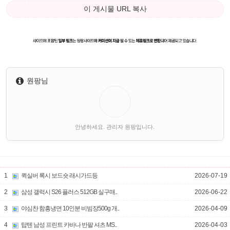
이 게시물 URL 복사
원팡님
안녕하세요. 관리자 원팡입니다.
1
퀵실버 록시 보드숏 래시가드등
2026-07-19
2
삼성 갤럭시 S26 플러스 512GB 실구매..
2026-06-22
3
야심찬 함흥냉면 10인분 비빔장500g 개..
2026-04-09
4
탑텐 남성 프린트 카바나 반팔 셔츠 MS..
2026-04-03