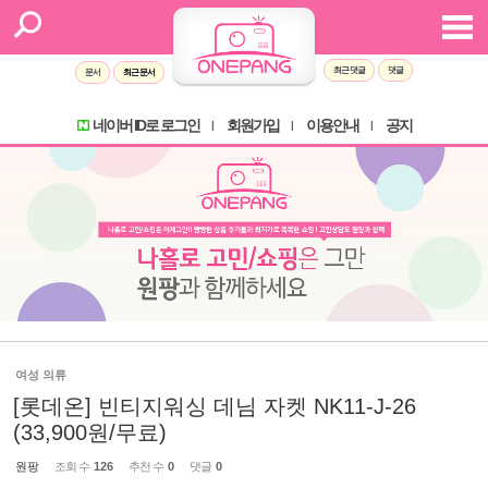
최근 댓글
댓글
문서
최근 문서
네이버 ID로 로그인
회원가입
이용안내
공지
l
l
l
여성 의류
[롯데온] 빈티지워싱 데님 자켓 NK11-J-26
(33,900원/무료)
원팡
조회 수
126
추천 수
0
댓글
0