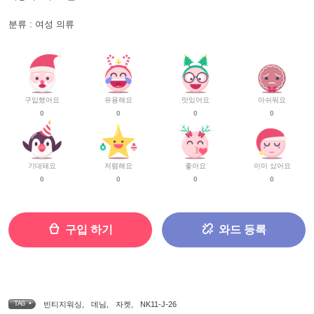
분류 : 여성 의류
구입했어요
유용해요
맛있어요
아쉬워요
0
0
0
0
기대돼요
저렴해요
좋아요
이미 샀어요
0
0
0
0
구입 하기
와드 등록
TAG •
빈티지워싱
,
데님
,
자켓
,
NK11-J-26