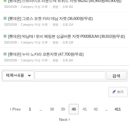
[롯데온] 스트라이프 라운드넥 트위드 자켓 66242 (45,900원/45,900원)
2023.03.09
Category
여성 의류
원팡
조회
151
[롯데온] 그로스 포켓 카라 데님 자켓 (36,600원/무료)
2023.03.09
Category
여성 의류
원팡
조회
114
[롯데온] 박남매 / 토비 헤링본 싱글버튼 자켓 P000BJUW (38,810원/무료)
2023.03.09
Category
여성 의류
원팡
조회
118
[롯데온] 누아 노카라 코튼자켓 (47,700원/무료)
2023.03.09
Category
여성 의류
원팡
조회
162
검색
쓰기
Prev
1
...
38
39
40
41
42
...
411
Next