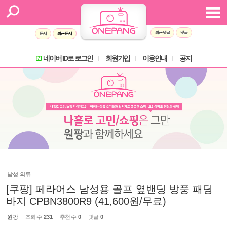
최근 댓글
댓글
문서
최근 문서
네이버 ID로 로그인
회원가입
이용안내
공지
l
l
l
남성 의류
[쿠팡] 페라어스 남성용 골프 옆밴딩 방풍 패딩
바지 CPBN3800R9 (41,600원/무료)
원팡
조회 수
231
추천 수
0
댓글
0