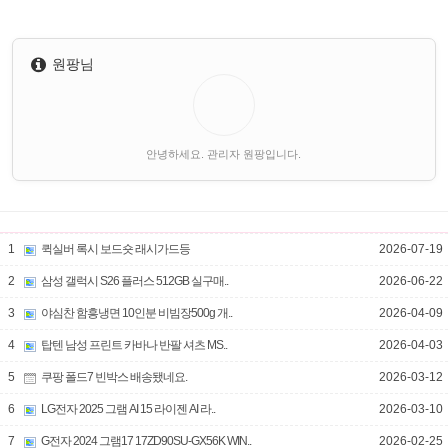
원팡님
안녕하세요. 관리자 원팡입니다.
1
퀵실버 록시 보드숏 래시가드등
2026-07-19
2
삼성 갤럭시 S26 플러스 512GB 실구매..
2026-06-22
3
야심찬 함흥냉면 10인분 비빔장500g 개..
2026-04-09
4
탑텐 남성 프린트 카바나 반팔 셔츠 MS..
2026-04-03
5
쿠팡 폴드7 빈박스 배송됐네요.
2026-03-12
6
LG전자 2025 그램 AI 15 라이젠 AI 라..
2026-03-10
7
G전자 2024 그램17 17ZD90SU-GX56K WIN..
2026-02-25