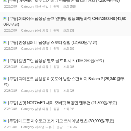
[쿠팡] 마켓에이 로우 피기레더 반슬립온 털 스니커즈 (7,290원/무료)
2023.03.07
Category
패션 신발
원팡
조회
3598
[쿠팡] 페라어스 남성용 골프 옆밴딩 방풍 패딩바지 CPBN3800R9 (41,60
0원/무료)
2023.03.07
Category
남성 의류
원팡
조회
231
[쿠팡] 민성컴퍼니 남성용 스포티 집업 (12,960원/무료)
2023.03.07
Category
남성 의류
원팡
조회
209
[쿠팡] 갤빈그린 남성용 엘모 골프 티셔츠 (196,250원/무료)
2023.03.07
Category
남성 의류
원팡
조회
203
[쿠팡] 덕마운트 남성용 아웃도어 방한 스판 바지 Bakaro P (29,340원/무
료)
2023.03.07
Category
남성 의류
원팡
조회
225
[쿠팡] 벤힛 NOTOVER 세미 오버핏 특양면 맨투맨 (21,800원/무료)
2023.03.07
Category
남성 의류
원팡
조회
245
[쿠팡] 매드문 자수로고 조거 기모 트레이닝 팬츠 (30,900원/무료)
2023.03.07
Category
캐쥬얼 의류
원팡
조회
207