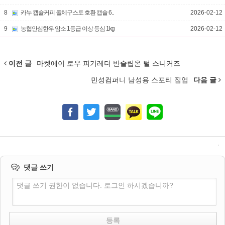
8
카누 캡슐커피 돌체구스토 호환 캡슐 6..
2026-02-12
9
농협안심한우 암소 1등급 이상 등심 1kg
2026-02-12
이전 글
마켓에이 로우 피기레더 반슬립온 털 스니커즈
민성컴퍼니 남성용 스포티 집업
다음 글
댓글 쓰기
댓글 쓰기 권한이 없습니다. 로그인 하시겠습니까?