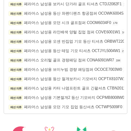
페라어스 남성용 보카시 단가라 골프 티셔츠 CTDJ2082F1
패션 의류
197
페라어스 남성용 등산 와펜디펜즈 항공점퍼 OCOWK6004S1
패션 의류
23
페라어스 남성용 모던 시크 골프점퍼 COOM6034F0
패션 의류
179
페라어스 남성용 라인배색 양털 집업 점퍼 COVE6001W1
패션 의류
165
페라어스 남성용 오센 반집업 기모 등산 티셔츠 ORBWT220034
패션 의류
페라어스 남성용 등산 테잎 기모 티셔츠 OCTJYL5004W1
패션 의류
210
페라어스 오리털 골프 경량패딩 점퍼 CONA6091WR7
패션 의류
184
페라어스 남성용 브이누빔 경량 패딩점퍼 OCOCE7003W0
패션 의류
191
페라어스 남성용 등산 절개보카시 기모바지 OCPTX8107W1
패션 의류
22
페라어스 남성용 카터 나염프린트 골프 긴팔셔츠 CTBN2011F0
패션 의류
페라어스 남성용 기본절개2 등산 기모바지 OCPMB8008W0
패션 의류
225
페라어스 남성용 모던 기모 집업 등산셔츠 OCTWP5009F0
패션 의류
141