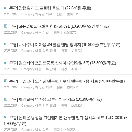
[쿠팡] 알럽홈 리그 프린팅 후드 티 (22,640원/무료)
2023.03.07
Category
캐쥬얼 의류
원팡
조회
232
[쿠팡] SNRD 털실내화 방한화 SN591 (10,970원/조건부 무료)
2023.03.07
Category
패션 신발
원팡
조회
3576
[쿠팡] 나나주니 여아용 JN 롤업 밴딩 청바지 (18,900원/조건부 무료)
2023.03.07
Category
아동 의류 잡화
원팡
조회
234
[쿠팡] 맘스케어 포인트공룡 신생아 수면양말 3족 (13,300원/무료)
2023.03.07
Category
아동 의류 잡화
원팡
조회
279
[쿠팡] 디엘크리 오리진 맨투맨 + 무지 맨투맨 2종 세트 (69,900원/무료)
2023.03.07
Category
캐쥬얼 의류
원팡
조회
237
[쿠팡] 체리블랑 여아용 코튼피치 레깅스 (10,390원/무료)
2023.03.07
Category
아동 의류 잡화
원팡
조회
224
[쿠팡] 몬티몬 남성용 그린엠기본 맨투맨 일자 상하의 세트 TUD_0010 (6
1,900원/무료)
2023.03.07
Category
남성 의류
원팡
조회
242