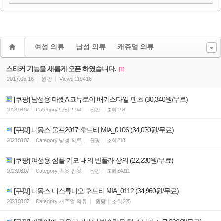
여성 의류
남성 의류
캐쥬얼 의류
스티커 기능을 새롭게 오픈 하였습니다.
[1]
2017.05.16
원팡
Views
119416
[쿠팡] 남성용 마켓A 코듀로이 배기스타일 팬츠 (30,340원/무료)
2023.03.07
Category
남성 의류
원팡
조회
198
[쿠팡] 디몽스 울프2017 후드티 MIA_0106 (34,070원/무료)
2023.03.07
Category
남성 의류
원팡
조회
213
[쿠팡] 여성용 심플 기모 내의 반폴라 상의 (22,230원/무료)
2023.03.07
Category
속옷 잠옷
원팡
조회
84911
[쿠팡] 디몽스 디스튜디오 후드티 MIA_0112 (34,960원/무료)
2023.03.07
Category
캐쥬얼 의류
원팡
조회
225