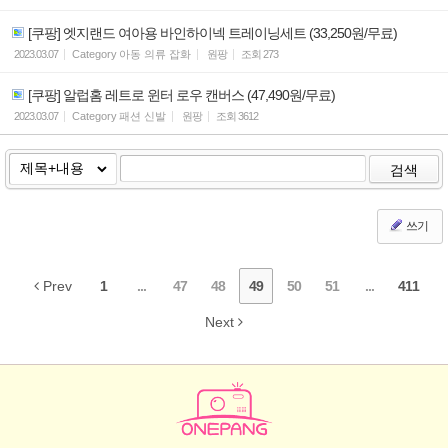
[쿠팡] 엣지랜드 여아용 바인하이넥 트레이닝세트 (33,250원/무료)
2023.03.07
Category
아동 의류 잡화
원팡
조회
273
[쿠팡] 알럽홈 레트로 윈터 로우 캔버스 (47,490원/무료)
2023.03.07
Category
패션 신발
원팡
조회
3612
검색
쓰기
Prev
1
...
47
48
49
50
51
...
411
Next