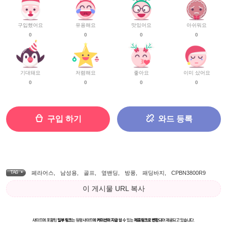
구입했어요
유용해요
맛있어요
아쉬워요
0
0
0
0
기대돼요
저렴해요
좋아요
이미 샀어요
0
0
0
0
구입 하기
와드 등록
TAG •
페라어스
,
남성용
,
골프
,
옆밴딩
,
방풍
,
패딩바지
,
CPBN3800R9
이 게시물 URL 복사