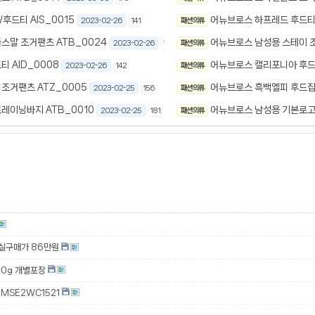
드티 AIS_0015
어뉴브로스 하프레드 후드티 
2023-02-26
141
패션 의류
스말 조거팬츠 ATB_0024
어뉴브로스 남성용 스테이 조
2023-02-26
153
패션 의류
 AID_0008
어뉴브로스 캘리포니아 후드티
2023-02-26
142
패션 의류
조거팬츠 ATZ_0005
어뉴브로스 흑백엘피 후드집업
2023-02-25
156
패션 의류
레이닝바지 ATB_0010
어뉴브로스 남성용 기본로고원
2023-02-25
181
패션 의류
 실구매가 86만원
00g 개별포장
MSE2WC1521