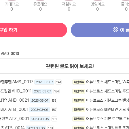
기대돼요
유용해요
저렴해요
맛있어요
좋아
0
0
0
0
0
구입 하기
이 
AMD_0013
관련된 글도 읽어 보세요!
맨투맨 AMS_0017
어뉴브로스 새드스마일 W후드
2023-03-07
241
패션 의류
드집업 AHD_0011
어뉴브로스 새드스마일 후드티
2023-03-07
154
패션 의류
집업 AHD_0021
어뉴브로스 기본로고투 밴딩 
2023-03-07
153
패션 의류
바지 ATB_0001
어뉴브로스 메인테인 기모 후
2023-03-06
187
패션 의류
팬츠 ATZ_0001
어뉴브로스 기본 로고투 트레
2023-03-06
181
패션 의류
 ATB_0014
어뉴브로스 스마일폰트 조거 
2023-03-06
179
패션 의류