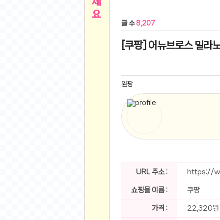
른
용인 캐리비안베이 워터파크 이용권
- 원팡
글 수
8,207
아디제로 보스턴 12 JQ2552 러닝화
- 원팡
메
QCY C30S 방수 오픈이어 블루투스 6.0 무
[쿠팡] 어뉴브로스 밀라노브
뉴
LG전자 Full HD PC 모니터 24MS500 10
(버거킹) 와퍼+코카콜라(R)+21치즈스틱
- 원
1
버거킹 불고기와퍼주니어+콰치와퍼주니어+코카
원팡
알뜰 쇼핑
K2 씬에어 오리지널 25SS 역시즌 남여 씬에
스테비아 방울 토마토 2kg
- 원팡
2
발리 자유여행 꾸따 솔리아 르기안 5일 or 6일
해외쇼핑
인도모크샤 인센스스틱 400스틱
- 원팡
한우 우삼겹 1 kg
- 원팡
3
산더미 소고기 등심세트 1kg 토시+부채+갈비
맛집 인증샷
에이수스 2024 TUF 게이밍 A16 라이젠9 라
URL 주소 :
https://
B
필터 없는 트레비 방수비데 UB-1000 자가설
쇼핑몰 이름 :
쿠팡
베스트 유머
SD 카드 EMMC 연결 pcb 선
- 원팡
암바사 제로 345ml, 24개
- 원팡
가격 :
22,320원
N
빨간 사과 5kg (24-26과내외)
- 원팡