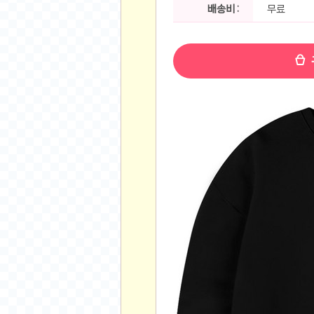
공지사항
배송비 :
무료
알리 15.6 인치 터치 스크린 휴대용 포터블 모니
하이트 제로 0.00, 350ml, 24캔
- 원팡
R
경조사용 검정색 사계절 스판 정장 수트
- 원팡
랜덤 글 보기
원할머니 명품 육개장 600g 10팩
- 원팡
BEELINK 비링크 EQR6 ADM R7-7735
수박바 제로 스크류바 제로 죠스바 제로 각 10
AJAZZ AK35I V3 무선 기계식 키보드 멀티 
쇼핑
부르르 제로콜라, 190ml, 30개
- 원팡
삼성전자 삼성 갤럭시 핏3 Fit3
- 원팡
알뜰 쇼핑
해외쇼핑
패션 의류
특가 휴대폰
오프라인 특가
인증샷
맛집 인증샷