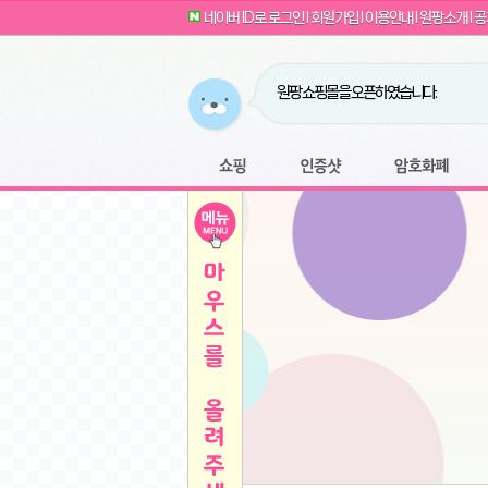
G전자 2024 그램17 17ZD90SU-GX56K 
귀여운 토끼 팡이 이모티콘 출시 안내
네이버 ID로 로그인
l
회원가입
l
이용안내
l
원팡소개
l
공
카누 캡슐커피 돌체구스토 호환 캡슐 6종 48
툴리 비트코인 방송 단톡방 링크
농협안심한우 암소 1등급 이상 등심 1kg
- 원팡
당도선별과 고당도 제주 레드향 1.5kg 소과 외
원팡 쇼핑몰을 오픈하였습니다.
버거킹 불고기와퍼+콜라R+너겟킹4조각
- 원
원팡사이트는 웹 마이닝을 진행하지 않습
디센느 태블릿 거치대 침대 스텐드
- 원팡
전자여자 친구 기능을 도입하였습니다.
*1
마타스튜디오 T1 태블릿 침대 거치대 스텐드
-
쇼핑
인증샷
암호화폐
Sobergo 스마트 윈도우 로봇 청소기 3세대 
툴리 도네이션 전자여친 + 후원하기
*2
잠실 롯데월드 어드벤처 자유 이용권
- 원팡
모바일 페이지를 오픈하였습니다.
아메리칸스탠다드 아쿠아2 비데 IPX7 방수 
방수 비데 FULL스텐노즐 IPX5 방수형 전자
스티커 기능을 새롭게 오픈 하였습니다.
*1
단
QCY Crossky C50 오픈 이어 블루투스 이
여러분의 프라이버시를 지켜드립니다! 익
축
MUCAI 휴대용 14인치 포터블 디스플레이
- 
픈
원팡 오픈 기념! 문화상품권 증정 이벤트
HISENSE 4K UHD QLED 85인치 85Q6
키
LG전자 울트라PC 15U50T-GR3CK
- 원팡
/
짜파게티 10봉
- 원팡
돌체구스토 커피머신 지니오S +머그325ml+
빠
김해 롯데 워터파크 하이3 종일권
- 원팡