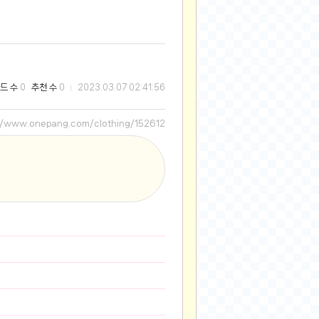
2025-08-28
2025-08-20
2025-07-04
2025-06-27
드 수
추천 수
0
0
2023.03.07 02:41:56
2025-05-17
2025-05-17
://www.onepang.com/clothing/152612
2025-05-16
2025-05-07
2025-04-09
2025-04-09
2025-04-02
2025-03-27
2025-03-06
2025-02-11
2025-02-10
2025-01-23
2024-12-03