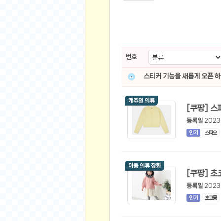
스쿠버 다이빙
윈드서핑&서핑
연예인
가수
번호
배우
스티커 기능을 새롭게 오픈 
드라마
영화
캐쥬얼 의류
해외 가수
해외 배우
등록일
2023
인기
스파오
미용
뷰티
아동 의류 잡화
화장품
패션
등록일
2023
네일아트
인기
초코몽
다이어트