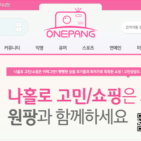
WIN11 16GB램
- 원팡
지사항
개입 골라담기
- 원팡
 로얄과
- 원팡
팡
니다.
*1
 원팡
커뮤니티
익명
유머
스포츠
연예인
미용
6.2cm 울트라 슬림/5600PA 흡입/인터랙티브/한국어 어댑터 및 사용 설명서
- 원팡
필터없는 직수형 건조기능 있음
- 원팡
식비데 코나에코홈 CONA-3000
- 원팡
어폰
- 원팡
명기능 오
원팡
N
- 원팡
쿠션담요+텀블러400ml
- 원팡