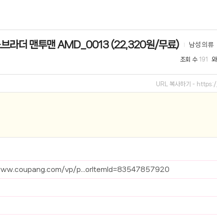
선 이어폰 러닝
- 원팡
라더 맨투맨 AMD_0013 (22,320원/무료)
남성 의류
0hz
- 원팡
조회 수
와
191
팡
콜라(L)+프렌치프라이(L)
- 원팡
URL 복사하기 -
https
어 오리지널 KMW23551 KWW23552
- 원팡
 호텔 조식 왕복픽업 까지
- 원팡
+우삼겹 등
- 원팡
이젠 7000 시리즈 지포스 RTX 4060 FA607PV-QT076
- 원팡
www.coupang.com/vp/p...orItemId=83547857920
치
- 원팡