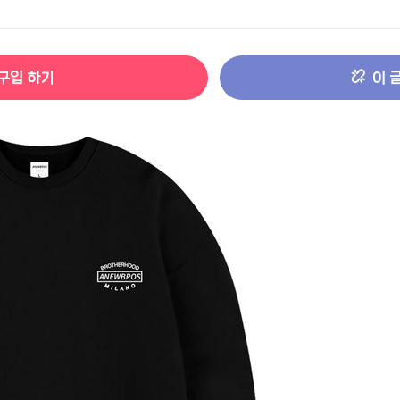
터 ADS-IPS FHD
- 원팡
구입 하기
이 
HS 미니PC 컴퓨터 베어본
- 원팡
[ 1 ]
개씩 30개
- 원팡
노브 104키 풀배열
- 원팡