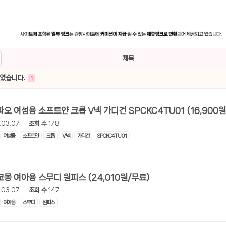
제목
하였습니다.
1
[쿠팡] 스파오 여성용 소프트얀 크롭 V넥 가디건 SPCK
.03.07
조회 수
178
여성용
소프트얀
크롭
V넥
가디건
SPCKC4TU01
[쿠팡] 초코몽 여아용 스무디 원피스 (24,010원/무료)
.03.07
조회 수
147
여아용
스무디
원피스