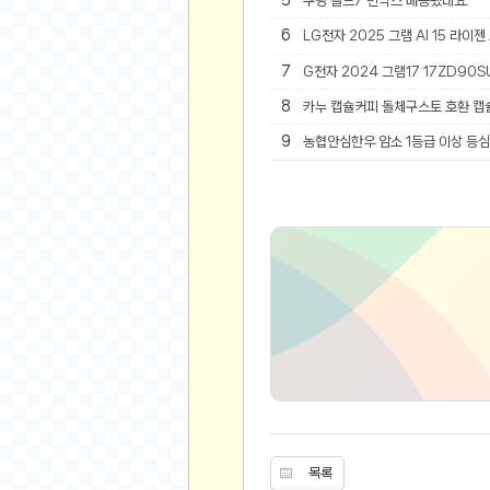
5
쿠팡 폴드7 빈박스 배송됐네요.
6
LG전자 2025 그램 AI 15 라이젠
유머
7
G전자 2024 그램17 17ZD90SU
베스트 유머
유머 게시판
8
카누 캡슐커피 돌체구스토 호환 캡
9
농협안심한우 암소 1등급 이상 등심 
스포츠
축구
야구
농구
골프
낚시
자전거
당구
볼링
수영
스키&보드
목록