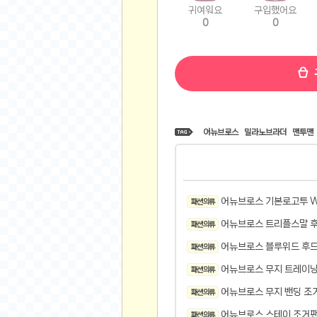
귀여워요
구입했어요
비트소닉(Bitsonic)
0
0
후오비(Huobi)
지렁이 게임
고팍스(GoPax)
커뮤니티
자유 게시판
어뉴브로스
밀라노브라더
맨투맨
가상 화폐
스폐셜 게시판
심리 테스트
어뉴브로스 기본로고투 W
패션 의류
집 꾸미기
지식 노하우
어뉴브로스 트리플스말 후
패션 의류
반려 동물
어뉴브로스 블루위드 후드
패션 의류
애니메이션
어뉴브로스 무지 트레이닝
패션 의류
자취 게시판
어뉴브로스 무지 밴딩 조거
패션 의류
리그오브레전드
어뉴브로스 스테이 조거팬츠
패션 의류