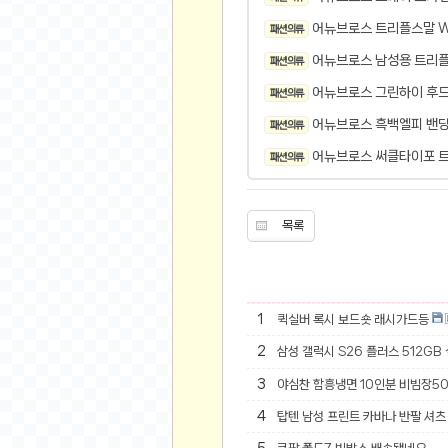
오버워치
어뉴브로스 트리플스말 W후
패션 의류
재테크
어뉴브로스 남성용 트리플
패션 의류
요청 게시판
공지사항
어뉴브로스 그린하이 후드티
패션 의류
주식
어뉴브로스 흑백엘피 밴딩
패션 의류
스티커 환전소
어뉴브로스 써클타이포 트
패션 의류
등업 안내
원팡 홍보 이벤트
목록
음악
익명
익명 게시판
1
퀵실버 록시 보드숏 래시가드등
고민 게시판
2
삼성 갤럭시 S26 플러스 512GB
결정 장애
3
야심찬 함흥냉면 10인분 비빔장5
정치 토론
일기장
4
탑텐 남성 프린트 카바나 반팔 셔츠 
연애 게시판