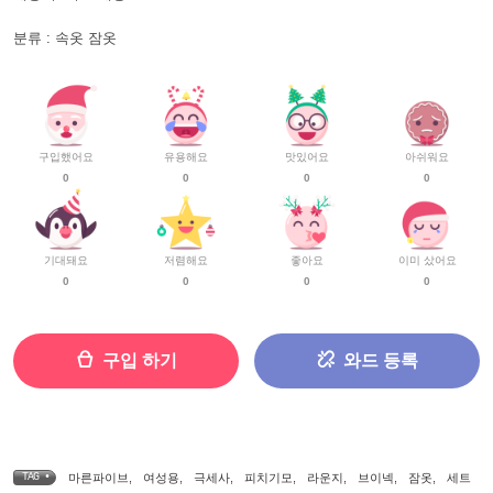
분류 : 속옷 잠옷
구입했어요
유용해요
맛있어요
아쉬워요
0
0
0
0
기대돼요
저렴해요
좋아요
이미 샀어요
0
0
0
0
구입 하기
와드 등록
TAG •
마른파이브
,
여성용
,
극세사
,
피치기모
,
라운지
,
브이넥
,
잠옷
,
세트