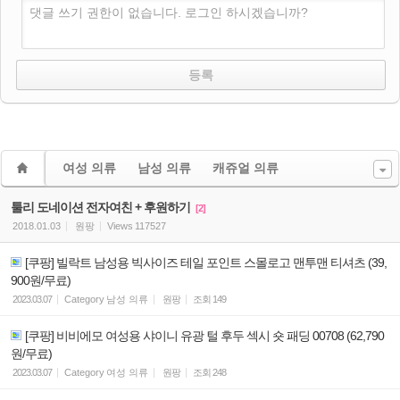
댓글 쓰기 권한이 없습니다. 로그인 하시겠습니까?
여성 의류
남성 의류
캐쥬얼 의류
툴리 도네이션 전자여친 + 후원하기
[2]
2018.01.03
원팡
Views
117527
[쿠팡] 빌락트 남성용 빅사이즈 테일 포인트 스몰로고 맨투맨 티셔츠 (39,
900원/무료)
2023.03.07
Category
남성 의류
원팡
조회
149
[쿠팡] 비비에모 여성용 샤이니 유광 털 후두 섹시 숏 패딩 00708 (62,790
원/무료)
2023.03.07
Category
여성 의류
원팡
조회
248