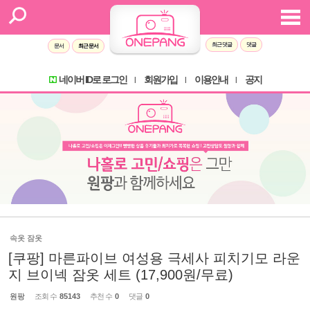
최근 댓글
댓글
문서
최근 문서
네이버 ID로 로그인
회원가입
이용안내
공지
l
l
l
속옷 잠옷
[쿠팡] 마른파이브 여성용 극세사 피치기모 라운
지 브이넥 잠옷 세트 (17,900원/무료)
원팡
조회 수
85143
추천 수
0
댓글
0