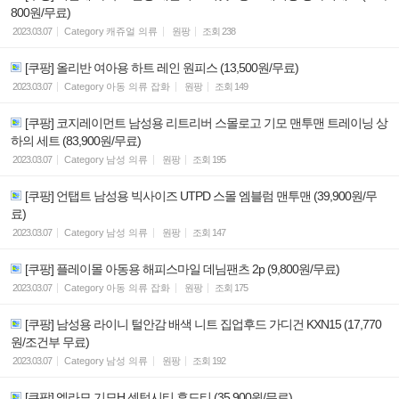
800원/무료)
2023.03.07
Category
캐쥬얼 의류
원팡
조회
238
[쿠팡] 올리반 여아용 하트 레인 원피스 (13,500원/무료)
2023.03.07
Category
아동 의류 잡화
원팡
조회
149
[쿠팡] 코지레이먼트 남성용 리트리버 스몰로고 기모 맨투맨 트레이닝 상
하의 세트 (83,900원/무료)
2023.03.07
Category
남성 의류
원팡
조회
195
[쿠팡] 언탭트 남성용 빅사이즈 UTPD 스몰 엠블럼 맨투맨 (39,900원/무
료)
2023.03.07
Category
남성 의류
원팡
조회
147
[쿠팡] 플레이몰 아동용 해피스마일 데님팬츠 2p (9,800원/무료)
2023.03.07
Category
아동 의류 잡화
원팡
조회
175
[쿠팡] 남성용 라이니 털안감 배색 니트 집업후드 가디건 KXN15 (17,770
원/조건부 무료)
2023.03.07
Category
남성 의류
원팡
조회
192
[쿠팡] 엘라모 기모H 센텀시티 후드티 (35,900원/무료)