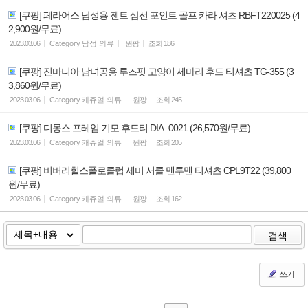
[쿠팡] 페라어스 남성용 젠트 삼선 포인트 골프 카라 셔츠 RBFT220025 (4
2,900원/무료)
2023.03.06
Category
남성 의류
원팡
조회
186
[쿠팡] 진마니아 남녀공용 루즈핏 고양이 세마리 후드 티셔츠 TG-355 (3
3,860원/무료)
2023.03.06
Category
캐쥬얼 의류
원팡
조회
245
[쿠팡] 디몽스 프레임 기모 후드티 DIA_0021 (26,570원/무료)
2023.03.06
Category
캐쥬얼 의류
원팡
조회
205
[쿠팡] 비버리힐스폴로클럽 세미 서클 맨투맨 티셔츠 CPL9T22 (39,800
원/무료)
2023.03.06
Category
캐쥬얼 의류
원팡
조회
162
검색
쓰기