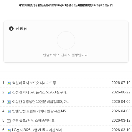
원팡님
안녕하세요. 관리자 원팡입니다.
1
퀵실버 록시 보드숏 래시가드등
2026-07-19
2
삼성 갤럭시 S26 플러스 512GB 실구매..
2026-06-22
3
야심찬 함흥냉면 10인분 비빔장500g 개..
2026-04-09
4
탑텐 남성 프린트 카바나 반팔 셔츠 MS..
2026-04-03
5
쿠팡 폴드7 빈박스 배송됐네요.
2026-03-12
6
LG전자 2025 그램 AI 15 라이젠 AI 라..
2026-03-10