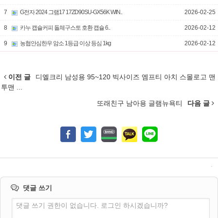
7
G전자 2024 그램17 17ZD90SU-GX56K WIN..
2026-02-25
8
카누 캡슐커피 돌체구스토 호환 캡슐 6..
2026-02-12
9
농협안심한우 암소 1등급 이상 등심 1kg
2026-02-12
이전 글
디엘크리 남성용 95~120 빅사이즈 엠프티 아치 스몰로고 맨
투맨 ...
또래친구 남아용 글램뉴욕티
다음 글
댓글 쓰기
댓글 쓰기 권한이 없습니다. 로그인 하시겠습니까?