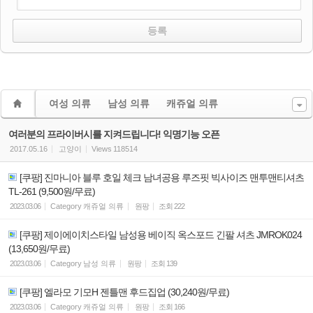
여성 의류
남성 의류
캐쥬얼 의류
여러분의 프라이버시를 지켜드립니다! 익명기능 오픈
2017.05.16
고양이
Views
118514
[쿠팡] 진마니아 블루 호일 체크 남녀공용 루즈핏 빅사이즈 맨투맨티셔츠
TL-261 (9,500원/무료)
2023.03.06
Category
캐쥬얼 의류
원팡
조회
222
[쿠팡] 제이에이치스타일 남성용 베이직 옥스포드 긴팔 셔츠 JMROK024
(13,650원/무료)
2023.03.06
Category
남성 의류
원팡
조회
139
[쿠팡] 엘라모 기모H 젠틀맨 후드집업 (30,240원/무료)
2023.03.06
Category
캐쥬얼 의류
원팡
조회
166