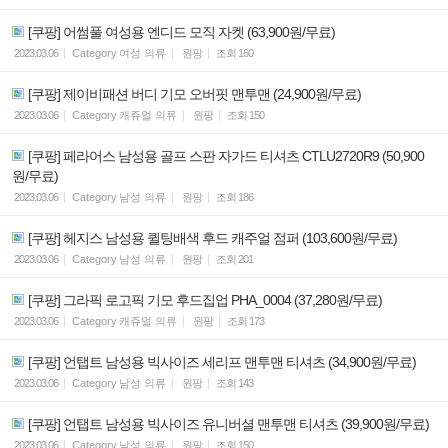
[쿠팡] 어썸풀 여성용 엔디드 모직 자켓 (63,900원/무료)
2023.03.06
Category
여성 의류
원팡
조회
160
[쿠팡] 제이비패션 버디 기모 오버핏 맨투맨 (24,900원/무료)
2023.03.06
Category
캐쥬얼 의류
원팡
조회
150
[쿠팡] 페라어스 남성용 골프 스판 자가드 티셔츠 CTLU2720R9 (50,900
원/무료)
2023.03.06
Category
남성 의류
원팡
조회
186
[쿠팡] 헤지스 남성용 퀼팅배색 후드 캐주얼 점퍼 (103,600원/무료)
2023.03.06
Category
남성 의류
원팡
조회
201
[쿠팡] 그라픽 로고픽 기모 후드집업 PHA_0004 (37,280원/무료)
2023.03.06
Category
캐쥬얼 의류
원팡
조회
173
[쿠팡] 언탭트 남성용 빅사이즈 세리프 맨투맨 티셔츠 (34,900원/무료)
2023.03.06
Category
남성 의류
원팡
조회
143
[쿠팡] 언탭트 남성용 빅사이즈 유니버셜 맨투맨 티셔츠 (39,900원/무료)
2023.03.06
Category
남성 의류
원팡
조회
150