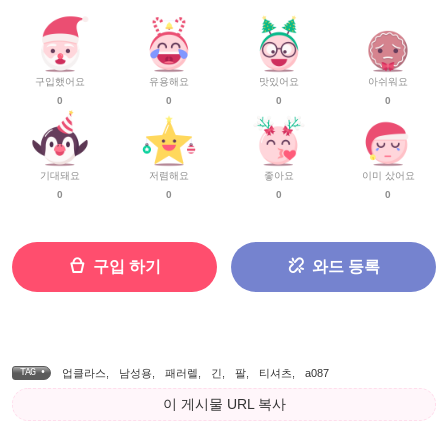
구입했어요
유용해요
맛있어요
아쉬워요
0
0
0
0
기대돼요
저렴해요
좋아요
이미 샀어요
0
0
0
0
구입 하기
와드 등록
TAG •
업클라스
,
남성용
,
패러렐
,
긴
,
팔
,
티셔츠
,
a087
이 게시물 URL 복사