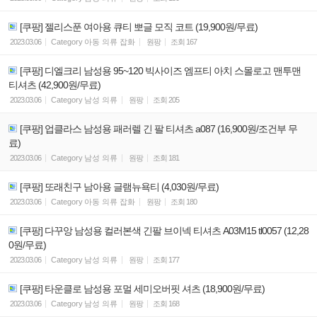
[쿠팡] 젤리스푼 여아용 큐티 뽀글 모직 코트 (19,900원/무료)
2023.03.06
Category
아동 의류 잡화
원팡
조회
167
[쿠팡] 디엘크리 남성용 95~120 빅사이즈 엠프티 아치 스몰로고 맨투맨
티셔츠 (42,900원/무료)
2023.03.06
Category
남성 의류
원팡
조회
205
[쿠팡] 업클라스 남성용 패러렐 긴 팔 티셔츠 a087 (16,900원/조건부 무
료)
2023.03.06
Category
남성 의류
원팡
조회
181
[쿠팡] 또래친구 남아용 글램뉴욕티 (4,030원/무료)
2023.03.06
Category
아동 의류 잡화
원팡
조회
180
[쿠팡] 다꾸앙 남성용 컬러본색 긴팔 브이넥 티셔츠 A03M15 tl0057 (12,28
0원/무료)
2023.03.06
Category
남성 의류
원팡
조회
177
[쿠팡] 타운클로 남성용 포멀 세미오버핏 셔츠 (18,900원/무료)
2023.03.06
Category
남성 의류
원팡
조회
168