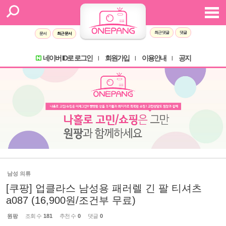
최근 댓글
댓글
문서
최근 문서
네이버 ID로 로그인
회원가입
이용안내
공지
l
l
l
남성 의류
[쿠팡] 업클라스 남성용 패러렐 긴 팔 티셔츠
a087 (16,900원/조건부 무료)
원팡
조회 수
181
추천 수
0
댓글
0