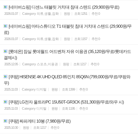
[네이버쇼핑] 디센느 태블릿 거치대 침대 스텐드 (29,900원/무료)
2026.01.07
Category
의류,생활,잡화
원팡
조회
1251
추천
0
[네이버쇼핑] 마타스튜디오 T1 태블릿 침대 거치대 스텐드 (29,900원/무
료)
2026.01.07
Category
의류,생활,잡화
원팡
조회
1157
추천
0
[롯데온] 잠실 롯데월드 어드벤처 자유 이용권 (35,120원/무료/롯데카드
결제시)
2025.12.05
Category
스포츠,이용권
원팡
조회
1217
추천
0
[쿠팡] HISENSE 4K UHD QLED 85인치 85Q6N (799,000원/무료/쿠팡와
우)
2025.11.03
Category
디지털
원팡
조회
1399
추천
0
[쿠팡] LG전자 울트라PC 15U50T-GR3CK (531,300원/무료/와우 시)
2025.11.03
Category
디지털
원팡
조회
1195
추천
0
[쿠팡] 짜파게티 10봉 (7,980원/무료)
2025.10.30
원팡
조회
1217
추천
0