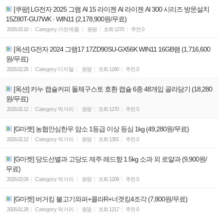
[쿠팡] LG전자 2025 그램 AI 15 라이젠 AI 라이젠 AI 300 시리즈 방문설치
15Z80T-GU7WK · WIN11 (2,178,900원/무료)
2026.03.10
Category
가전제품
원팡
조회
1270
추천
0
[옥션] G전자 2024 그램17 17ZD90SU-GX56K WIN11 16GB램 (1,716,600
원/무료)
2026.02.25
Category
디지털
원팡
조회
1180
추천
0
[옥션] 카누 캡슐커피 돌체구스토 호환 캡슐 6종 48개입 골라담기 (18,280
원/무료)
2026.02.12
Category
먹거리
원팡
조회
1270
추천
0
[G마켓] 농협안심한우 암소 1등급 이상 등심 1kg (49,280원/무료)
2026.02.12
Category
먹거리
원팡
조회
1391
추천
0
[G마켓] 당도선별과 고당도 제주 레드향 1.5kg 소과 외 로얄과 (9,900원/
무료)
2026.02.06
Category
먹거리
원팡
조회
1209
추천
0
[G마켓] 버거킹 불고기와퍼+콜라R+너겟킹4조각 (7,800원/무료)
2026.01.28
Category
먹거리
원팡
조회
1217
추천
0