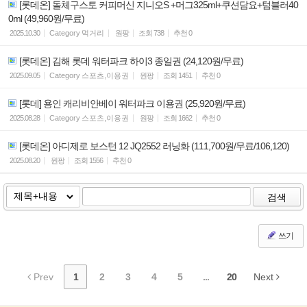
[롯데온] 돌체구스토 커피머신 지니오S +머그325ml+쿠션담요+텀블러40
0ml (49,960원/무료)
2025.10.30
Category
먹거리
원팡
조회
738
추천
0
[롯데온] 김해 롯데 워터파크 하이3 종일권 (24,120원/무료)
2025.09.05
Category
스포츠,이용권
원팡
조회
1451
추천
0
[롯데] 용인 캐리비안베이 워터파크 이용권 (25,920원/무료)
2025.08.28
Category
스포츠,이용권
원팡
조회
1662
추천
0
[롯데온] 아디제로 보스턴 12 JQ2552 러닝화 (111,700원/무료/106,120)
2025.08.20
원팡
조회
1556
추천
0
검색
쓰기
Prev
1
2
3
4
5
...
20
Next