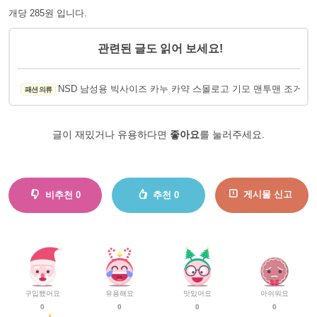
개당 285원 입니다.
관련된 글도 읽어 보세요!
NSD 남성용 빅사이즈 카누 카약 스몰로고 기모 맨투맨 조거트
패션 의류
글이 재밌거나 유용하다면
좋아요
를 눌러주세요.
게시물 신고
비추천
0
추천
0
구입했어요
유용해요
맛있어요
아쉬워요
0
0
0
0