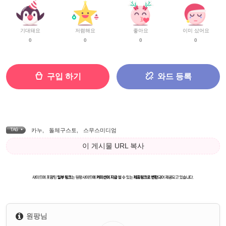
기대돼요
저렴해요
좋아요
이미 샀어요
0
0
0
0
구입 하기
와드 등록
TAG •
카누
,
돌체구스토
,
스무스미디엄
이 게시물 URL 복사
원팡님