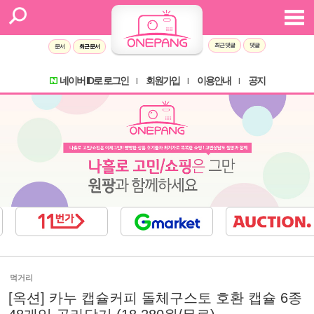
최근 댓글
댓글
문서
최근 문서
네이버 ID로 로그인
회원가입
이용안내
공지
l
l
l
먹거리
[옥션] 카누 캡슐커피 돌체구스토 호환 캡슐 6종