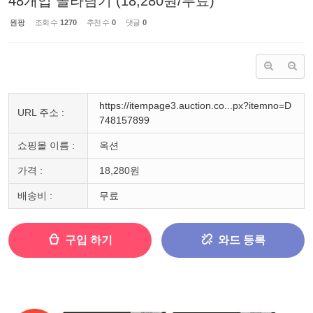
48개입 골라담기 (18,280원/무료)
원팡
조회 수
1270
추천 수
0
댓글
0
https://itempage3.auction.co...px?itemno=D
URL 주소 :
748157899
쇼핑몰 이름 :
옥션
가격 :
18,280원
배송비 :
무료
구입 하기
와드 등록