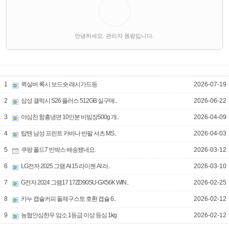
안녕하세요. 관리자 원팡입니다.
1
퀵실버 록시 보드숏 래시가드등
2026-07-19
2
삼성 갤럭시 S26 플러스 512GB 실구매..
2026-06-22
3
야심찬 함흥냉면 10인분 비빔장500g 개..
2026-04-09
4
탑텐 남성 프린트 카바나 반팔 셔츠 MS..
2026-04-03
5
쿠팡 폴드7 빈박스 배송됐네요.
2026-03-12
6
LG전자 2025 그램 AI 15 라이젠 AI 라..
2026-03-10
7
G전자 2024 그램17 17ZD90SU-GX56K WIN..
2026-02-25
8
카누 캡슐커피 돌체구스토 호환 캡슐 6..
2026-02-12
9
농협안심한우 암소 1등급 이상 등심 1kg
2026-02-12