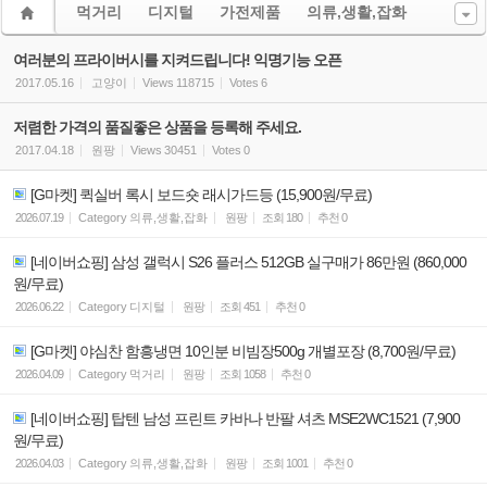
먹거리
디지털
가전제품
의류,생활,잡화
여러분의 프라이버시를 지켜드립니다! 익명기능 오픈
2017.05.16
고양이
Views
118715
Votes
6
저렴한 가격의 품질좋은 상품을 등록해 주세요.
2017.04.18
원팡
Views
30451
Votes
0
[G마켓] 퀵실버 록시 보드숏 래시가드등 (15,900원/무료)
2026.07.19
Category
의류,생활,잡화
원팡
조회
180
추천
0
[네이버쇼핑] 삼성 갤럭시 S26 플러스 512GB 실구매가 86만원 (860,000
원/무료)
2026.06.22
Category
디지털
원팡
조회
451
추천
0
[G마켓] 야심찬 함흥냉면 10인분 비빔장500g 개별포장 (8,700원/무료)
2026.04.09
Category
먹거리
원팡
조회
1058
추천
0
[네이버쇼핑] 탑텐 남성 프린트 카바나 반팔 셔츠 MSE2WC1521 (7,900
원/무료)
2026.04.03
Category
의류,생활,잡화
원팡
조회
1001
추천
0