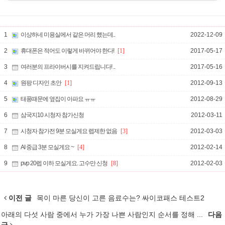
1
이상하네 미용실에서 같은 머리 했는데..
2022-12-09
2
휴대폰은 적어도 이렇게 바뀌어야 한다!
[1]
2017-05-17
3
여러분의 프라이버시를 지켜드립니다! ..
2017-05-16
4
원팡 디자인 초안
[1]
2012-09-13
5
태풍때문에 옆집이 아파요 ㅠㅠ
2012-08-29
6
삼국지10 시청자 참가신청
2012-03-11
7
시청자 참가전 9분 모실게요 렙제한 없음
[3]
2012-03-03
8
AI 중급 3분 모실게요 ~
[4]
2012-02-14
9
pvp 20렙 이하 모실게요. 고수만 신청
[8]
2012-02-03
이전 글
목이 마른 당신이 고른 음료수는? 싸이코패스 테스트2
아래의 다섯 사람 중에서 누가 가장 나쁜 사람인지 순서를 정해 ...
다음
글