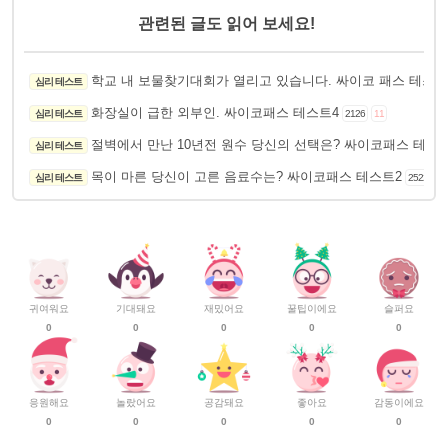
관련된 글도 읽어 보세요!
학교 내 보물찾기대회가 열리고 있습니다. 싸이코 패스 테스트
심리 테스트
화장실이 급한 외부인. 싸이코패스 테스트4
심리 테스트
2126
11
절벽에서 만난 10년전 원수 당신의 선택은? 싸이코패스 테스
심리 테스트
목이 마른 당신이 고른 음료수는? 싸이코패스 테스트2
심리 테스트
2522
11
귀여워요
기대돼요
재밌어요
꿀팁이에요
슬퍼요
0
0
0
0
0
응원해요
놀랐어요
공감돼요
좋아요
감동이에요
0
0
0
0
0