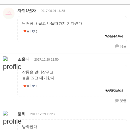
자취1년차
2017.06.01 16:38
담배하나 물고 나올때까지 기다린다
0
0
추천
댓글 주소 복사
댓글
소울디
2017.12.29 11:50
장롱을 걸어잠구고
불을 끄고 대기한다
0
0
추천
댓글 주소 복사
댓글
뚱리
2017.12.29 12:23
방화한다