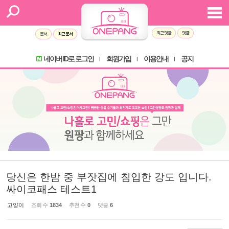
Sketchbook5, 스케치북5
Sketchbook5, 스케치북5
최근 댓글
댓글
문서
최근 문서
네이버 ID로 로그인
회원가입
이용안내
공지
l
l
l
당신은 한밤 중 부잣집에 침입한 강도 입니다.
싸이코패스 테스트1
고양이
조회 수
1834
추천 수
0
댓글
6