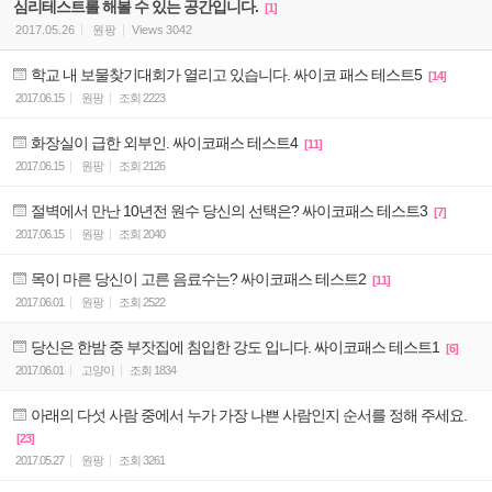
심리테스트를 해볼 수 있는 공간입니다.
[1]
2017.05.26
원팡
Views
3042
학교 내 보물찾기대회가 열리고 있습니다. 싸이코 패스 테스트5
[14]
2017.06.15
원팡
조회
2223
화장실이 급한 외부인. 싸이코패스 테스트4
[11]
2017.06.15
원팡
조회
2126
절벽에서 만난 10년전 원수 당신의 선택은? 싸이코패스 테스트3
[7]
2017.06.15
원팡
조회
2040
목이 마른 당신이 고른 음료수는? 싸이코패스 테스트2
[11]
2017.06.01
원팡
조회
2522
당신은 한밤 중 부잣집에 침입한 강도 입니다. 싸이코패스 테스트1
[6]
2017.06.01
고양이
조회
1834
아래의 다섯 사람 중에서 누가 가장 나쁜 사람인지 순서를 정해 주세요.
[23]
2017.05.27
원팡
조회
3261