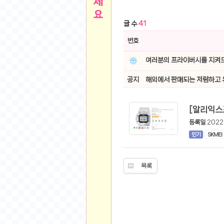
른
용인 캐리비안베이 워터파크 이용권
- 원팡
글 수
41
아디제로 보스턴 12 JQ2552 러닝화
- 원팡
메
QCY C30S 방수 오픈이어 블루투스 6.0 무
번호
뉴
LG전자 Full HD PC 모니터 24MS500 10
여러분의 프라이버시를 지켜드
(버거킹) 와퍼+코카콜라(R)+21치즈스틱
- 원
1
버거킹 불고기와퍼주니어+콰치와퍼주니어+코카
공지
해외에서 판매되는 저렴하고 
알뜰 쇼핑
K2 씬에어 오리지널 25SS 역시즌 남여 씬에
스테비아 방울 토마토 2kg
- 원팡
2
발리 자유여행 꾸따 솔리아 르기안 5일 or 6일
등록일
2022.
해외쇼핑
인도모크샤 인센스스틱 400스틱
- 원팡
인기
SKMEI
한우 우삼겹 1 kg
- 원팡
3
산더미 소고기 등심세트 1kg 토시+부채+갈비
맛집 인증샷
목록
에이수스 2024 TUF 게이밍 A16 라이젠9 라
B
필터 없는 트레비 방수비데 UB-1000 자가설
베스트 유머
SD 카드 EMMC 연결 pcb 선
- 원팡
암바사 제로 345ml, 24개
- 원팡
N
빨간 사과 5kg (24-26과내외)
- 원팡