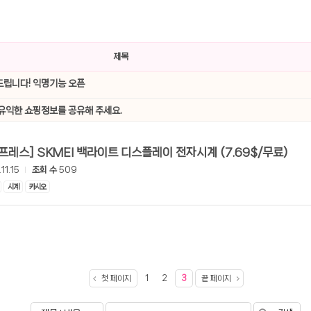
선 이어폰 러닝
- 원팡
제목
0hz
- 원팡
립니다! 익명기능 오픈
팡
콜라(L)+프렌치프라이(L)
- 원팡
유익한 쇼핑정보를 공유해 주세요.
어 오리지널 KMW23551 KWW23552
- 원팡
[알리익스프레스] SKMEI 백라이트 디스플레이 전자시계 (7.69$/무료)
 호텔 조식 왕복픽업 까지
- 원팡
11.15
조회 수
509
시계
카시오
+우삼겹 등
- 원팡
이젠 7000 시리즈 지포스 RTX 4060 FA607PV-QT076
- 원팡
치
- 원팡
첫 페이지
1
2
3
끝 페이지