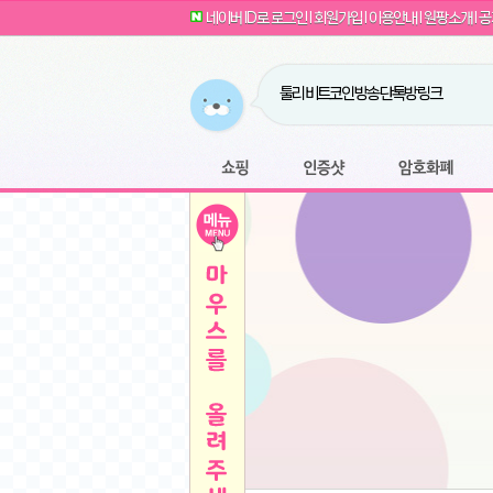
G전자 2024 그램17 17ZD90SU-GX56K 
귀여운 토끼 팡이 이모티콘 출시 안내
네이버 ID로 로그인
l
회원가입
l
이용안내
l
원팡소개
l
공
카누 캡슐커피 돌체구스토 호환 캡슐 6종 48
툴리 비트코인 방송 단톡방 링크
농협안심한우 암소 1등급 이상 등심 1kg
- 원팡
당도선별과 고당도 제주 레드향 1.5kg 소과 외
원팡 쇼핑몰을 오픈하였습니다.
버거킹 불고기와퍼+콜라R+너겟킹4조각
- 원
원팡사이트는 웹 마이닝을 진행하지 않습
디센느 태블릿 거치대 침대 스텐드
- 원팡
전자여자 친구 기능을 도입하였습니다.
*1
마타스튜디오 T1 태블릿 침대 거치대 스텐드
-
쇼핑
인증샷
암호화폐
Sobergo 스마트 윈도우 로봇 청소기 3세대 
툴리 도네이션 전자여친 + 후원하기
*2
잠실 롯데월드 어드벤처 자유 이용권
- 원팡
모바일 페이지를 오픈하였습니다.
아메리칸스탠다드 아쿠아2 비데 IPX7 방수 
방수 비데 FULL스텐노즐 IPX5 방수형 전자
스티커 기능을 새롭게 오픈 하였습니다.
*1
단
QCY Crossky C50 오픈 이어 블루투스 이
여러분의 프라이버시를 지켜드립니다! 익
축
MUCAI 휴대용 14인치 포터블 디스플레이
- 
픈
원팡 오픈 기념! 문화상품권 증정 이벤트
HISENSE 4K UHD QLED 85인치 85Q6
키
LG전자 울트라PC 15U50T-GR3CK
- 원팡
/
짜파게티 10봉
- 원팡
돌체구스토 커피머신 지니오S +머그325ml+
빠
김해 롯데 워터파크 하이3 종일권
- 원팡