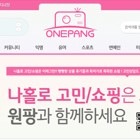
WIN11 16GB램
- 원팡
지사항
개입 골라담기
- 원팡
 로얄과
- 원팡
팡
니다.
*1
 원팡
커뮤니티
익명
유머
스포츠
연예인
미용
6.2cm 울트라 슬림/5600PA 흡입/인터랙티브/한국어 어댑터 및 사용 설명서
- 원팡
필터없는 직수형 건조기능 있음
- 원팡
식비데 코나에코홈 CONA-3000
- 원팡
어폰
- 원팡
명기능 오
원팡
N
- 원팡
쿠션담요+텀블러400ml
- 원팡