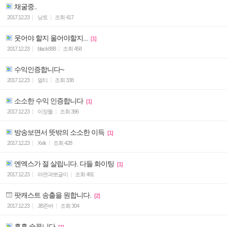
채굴중..
2017.12.23
낭토
조회
417
웃어야 할지 울어야할지...
[1]
2017.12.23
black888
조회
458
수익인증합니다~
2017.12.23
멀티
조회
338
소소한 수익 인증합니다
[1]
2017.12.23
이장똘
조회
396
방송보면서 뜻밖의 소소한 이득
[1]
2017.12.23
Xxik
조회
428
엔엑스가 절 살립니다. 다들 화이팅
[1]
2017.12.23
라면과뽀글이
조회
491
팟캐스트 송출을 원합니다.
[2]
2017.12.23
JB존버
조회
304
흑흑 슬픕니다
[1]