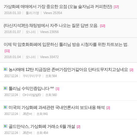
가상화폐 매매에서 가장 중요한 요점 (오늘 술자님과 커피한잔)
[17]
2018.01.10
툴리가영
Views
25354
(타산지석3탄) 채팅방에서 자주 나오는 질문 답변 모음.
[12]
2018.01.07
모나리
Views
23056
이제 막 암호화화폐에 입문하신 툴리님 방송 시청자를 위한 차트보는 법.
[11]
2018.01.04
모나리
Views
33472
농사매매 12탄 지금장은 존버가장인거같아요 단타도무지치고싶네요
[2]
2017.12.24
꾸리꾸리꾸꾸
조회
564
툴리님 수익인증입니다 ^^
[1]
2017.12.24
Or수라발발Er
조회
560
미국의 가상화폐 과세관련 국내언론사의 보도내용 해석
[2]
2017.12.24
JB존버
조회
841
골드만삭스, 가상화폐 거래소 6월 개설
[2]
2017.12.24
JB존버
조회
454