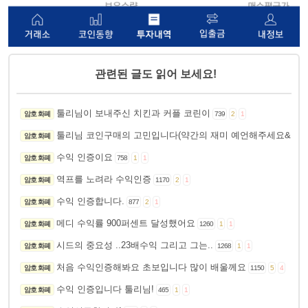
관련된 글도 읽어 보세요!
툴리님이 보내주신 치킨과 커플 코린이
암호 화폐
739
2
1
툴리님 코인구매의 고민입니다(약간의 재미 예언해주세요&수익
암호 화폐
수익 인증이요
암호 화폐
758
1
1
역프를 노려라 수익인증
암호 화폐
1170
2
1
수익 인증합니다.
암호 화폐
877
2
1
메디 수익률 900퍼센트 달성했어요
암호 화폐
1260
1
1
시드의 중요성 ..23배수익 그리고 그는..
암호 화폐
1268
1
1
처음 수익인증해봐요 초보입니다 많이 배울께요
암호 화폐
1150
5
4
수익 인증입니다 툴리님!
암호 화폐
465
1
1