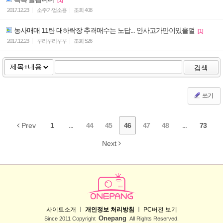
2017.12.23
소주가업소용
조회
408
농사매매 11탄 대하락장 추격매수는 노답... 안사고가만이있을껄
[1]
2017.12.23
꾸리꾸리꾸꾸
조회
526
검색
쓰기
Prev
1
...
44
45
46
47
48
...
73
Next
사이트소개
ㅣ
개인정보 처리방침
ㅣ
PC버전 보기
Onepang
Since 2011 Copyright
All Rights Reserved.