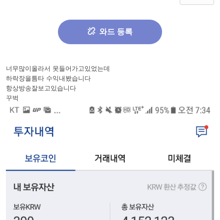
와드 등록
너무많이올라서 못들어가고있었는데
하락장을틈타 수익내봤습니다
항상방송잘보고있습니다
꾸벅