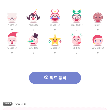
귀여워요
기대돼요
재밌어요
꿀팁이에요
슬퍼요
0
0
0
0
0
응원해요
놀랐어요
공감돼요
좋아요
감동이에요
0
0
0
0
0
와드 등록
TAG •
수익인증