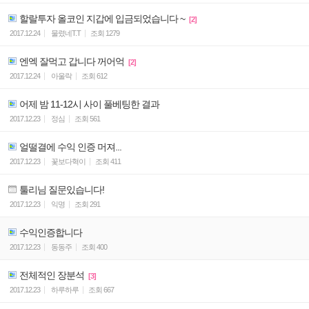
할랄투자 올코인 지갑에 입금되었습니다 ~
[2]
2017.12.24
물렸네T.T
조회
1279
엔엑 잘먹고 갑니다 꺼어억
[2]
2017.12.24
아울락
조회
612
어제 밤 11-12시 사이 풀베팅한 결과
2017.12.23
정심
조회
561
얼떨결에 수익 인증 머져...
2017.12.23
꽃보다혁이
조회
411
툴리님 질문있습니다!
2017.12.23
익명
조회
291
수익인증합니다
2017.12.23
동동주
조회
400
전체적인 장분석
[3]
2017.12.23
하루하루
조회
667