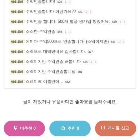
수익인증합니다!
암호 화폐
426
1
1
수익인증합니다 어떤가요??
암호 화폐
481
1
1
수익인증 합니다. 500개 별풍 팬가입 했었어요.
암호 화폐
819
1
1
소소한 수익인증
암호 화폐
455
1
1
에이다 수익500프로 인증합니다! (소액이지만)
암호 화폐
548
1
1
소액으로 대박냈네요 감사합니다.
암호 화폐
377
소액이지만 수익인증 해봅니다
암호 화폐
424
1
1
소액이지만 수익인증합니당
암호 화폐
361
스테이크 이틀만에...
암호 화폐
442
글이 재밌거나 유용하다면
좋아요
를 눌러주세요.
게시물 신고
비추천
0
추천
0