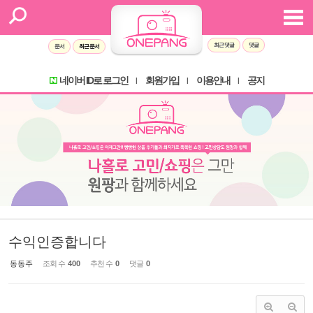
Sketchbook5, 스케치북5
Sketchbook5, 스케치북5
최근 댓글
댓글
문서
최근 문서
네이버 ID로 로그인
회원가입
이용안내
공지
l
l
l
수익인증합니다
동동주
조회 수
400
추천 수
0
댓글
0