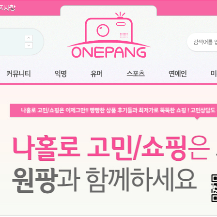
WIN11 16GB램
- 원팡
지사항
개입 골라담기
- 원팡
 로얄과
- 원팡
팡
니다.
*1
 원팡
커뮤니티
익명
유머
스포츠
연예인
미용
6.2cm 울트라 슬림/5600PA 흡입/인터랙티브/한국어 어댑터 및 사용 설명서
- 원팡
필터없는 직수형 건조기능 있음
- 원팡
식비데 코나에코홈 CONA-3000
- 원팡
어폰
- 원팡
명기능 오
원팡
N
- 원팡
쿠션담요+텀블러400ml
- 원팡