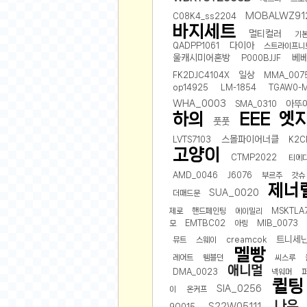
공지사항
알리 15.6 인치 터치 스크린 휴대용 포터블 모니
MOBALWZ91
C08K4_ss2204
바지세트
하이트 제로 0.00, 350ml, 24캔
- 원팡
멀티컬러
기
R
다이아
QADPP1061
스트라이프니
경조사용 검정색 사계절 스판 정장 수트
- 원팡
랜덤 글 보기
울캐시미어혼방
베
P000BJJF
원할머니 명품 육개장 600g 10팩
- 원팡
일상
FK2DJC4104X
MMA_007
BEELINK 비링크 EQR6 ADM R7-7735
op14925
LM-1854
TGAW0-
수박바 제로 스크류바 제로 죠스바 제로 각 10
WHA_0003
아뚜
SMA_0310
하의
EEE
엣
AJAZZ AK35I V3 무선 기계식 키보드 멀티 
풋풋
쇼핑
부르르 제로콜라, 190ml, 30개
- 원팡
스몰파이어너클
LVTS7103
K2C
고양이
삼성전자 삼성 갤럭시 핏3 Fit3
- 원팡
CTMP2022
티에
알뜰 쇼핑
AMD_0046
J6076
부르주
갓슈
해외쇼핑
제너
SUA_0020
더매드문
패션 의류
제로
핸드페인팅
에이밀리
MSKTLA
특가 휴대폰
모
EMTBC02
아링
MIB_0073
오프라인 특가
트니세
뮤트
스웨이
creamcok
멜빵
레어트
웸블던
씨스루
인증샷
애니멀
DMA_0023
넥워머
퀼팅
맛집 인증샷
SIA_0256
이
온커프
나우
S22W05111