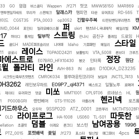
업업
핫코
033
GO
비스골지
Wappen
JY271
MWWS6150
MAR869
알래스카
챔피언
맨투맨일자세트
무리카
스판체크
타운
유에프오
RD-565
T
긴팔우주복
라이드
CG5T35
PTA_0003
op3052
티핀뒷밴딩쭈리팬츠
퍼
KM
DMD_0044
포인티
엘라모베이스볼
skirt
팬츠M-L국내제작
베일리빌
스트링
17
탈부착
곰친구
드로잉
H
하이디
풀게임
끈나시
플레임
드
스타일
골드H
MADE퍼프슬리브
나어때
Idaho
기호패턴
헤일리
레이스
11
글로시
TGPA0D242I1
보풀방지
VTA_5008
론브더
크루즈
마에스트로
정장
원단
인터록
E07BRD_HFX10430
봉긋
트윌
폴라티
라인
D10DKA_DZ3235
AVH-863
IN
소믈리
블루마운틴코리아
시크릿신축부츠컷팬츠
CMROK034
보일러
JNCTS_7413
DH3262
E09P7_ql4371
레인보우하트
일월노루
베스트고
로메어
미쏘
츠
르네상스
제이티
유러피언
앵글
MMT1001
CPL9T06
HL
헨리넥
랜턴베어
로즈
1
P000BGRI
GTS-111026
아플리케
러기드하우스
9SSP020
ATZ_0001
오두막
코튼쭈리
MCTHT5028F
자
라이프로그
따듯한
OLD
HA-1008
US060
TL-501
덤블
남여공용
1996
보스턴
ellation
초콜릿
이레오
론크디
브
포켓배색
꽃잎
4pcs
PTZ_0015
JY273
포스터
털신발
매그파이