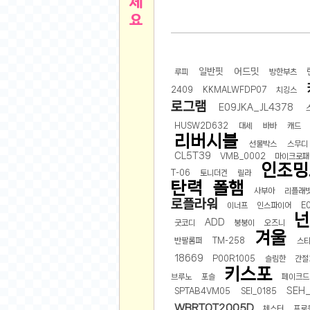
른
용인 캐리비안베이 워터파크 이용권
- 원팡
아디제로 보스턴 12 JQ2552 러닝화
- 원팡
메
QCY C30S 방수 오픈이어 블루투스 6.0 무
일반핏
어드밋
뉴
LG전자 Full HD PC 모니터 24MS500 10
루피
방한부츠
(버거킹) 와퍼+코카콜라(R)+21치즈스틱
- 원
2409
KKMALWFDP07
치깅스
1
로그램
E09JKA_JL4378
버거킹 불고기와퍼주니어+콰치와퍼주니어+코카
알뜰 쇼핑
K2 씬에어 오리지널 25SS 역시즌 남여 씬에
HUSW2D632
대세
바바
캐드
리버시블
스테비아 방울 토마토 2kg
- 원팡
선물박스
스무디
2
CL5T39
VMB_0002
마이크로패
발리 자유여행 꾸따 솔리아 르기안 5일 or 6일
인조밍
해외쇼핑
T-06
토니더건
릴라
인도모크샤 인센스스틱 400스틱
- 원팡
탄력
폴햄
사부아
리플래
한우 우삼겹 1 kg
- 원팡
3
로플라워
이너프
인스파이어
E
산더미 소고기 등심세트 1kg 토시+부채+갈비
맛집 인증샷
ADD
굿코디
붕붕이
오즈니
에이수스 2024 TUF 게이밍 A16 라이젠9 라
겨울
반팔롬퍼
TM-258
스
B
필터 없는 트레비 방수비데 UB-1000 자가설
18669
P00R1005
슬림한
간절
베스트 유머
SD 카드 EMMC 연결 pcb 선
키스포
- 원팡
브루노
포슬
페이크드
암바사 제로 345ml, 24개
- 원팡
SEH
SPTAB4VM05
SEI_0185
N
빨간 사과 5kg (24-26과내외)
- 원팡
WBRTOT2005D
체스터
프로