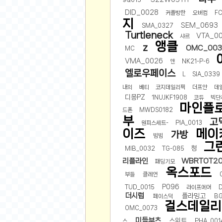
먹거리 인증샷
9Q015
DID_0028
커플방한
오버컴
FC
쇼핑 인증샷
지
SEM_0693
SMA_0327
그림 인증샷
Turtleneck
VTA_0
샤르
뽑기 인증샷
앵클
z
OMC_003
MC
여행 인증샷
VMA_0026
앤
NK21-P-6
디지털 기기 인증샷
엘로우페이스
L
SIA_0339
소프트웨어 인증샷
내의
베티
코지데일리픽
더프안
데
디몽PZ
공연 인증샷
1NUJKF1908
코듀
빅단
마인플
드폰
MWDS0182
요리 인증샷
부
고
원피스세트-
PIA_0013
신차 인증샷
이즈
메이
가방
빔빔
그
암호화폐
청
MIB_0032
TG-085
리플라인
WBRTOT20
암호화폐
패딩기모
옥스포드
부들
클레언
코인원(Coinone)
P096
TUD_0015
라이프에어
바이낸스(Binance)
더시럽
플라밍고
페이스덕
B
바이비트(Bybit)
걸스데일리
OMC_0073
비트멕스(BitMex)
미들부츠
스위트
스
PHA_001