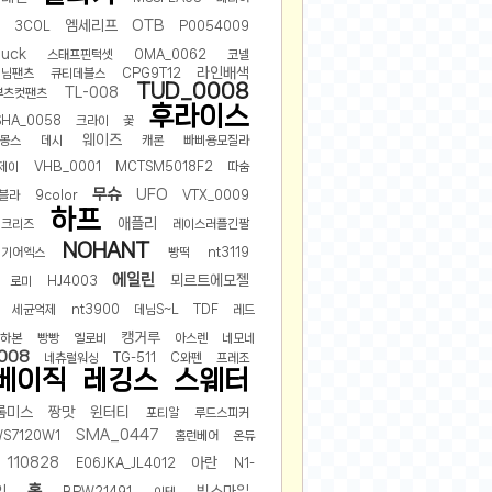
2024-11-22
엠세리프
OTB
3COL
P0054009
2024-11-13
uck
스태프핀턱셋
OMA_0062
코넬
라인배색
데님팬츠
큐티데블스
CPG9T12
2024-09-10
TUD_0008
TL-008
부츠컷팬츠
2024-09-09
후라이스
SHA_0058
크라이
꽃
2024-09-05
웨이즈
몽스
데시
캐론
빠삐용모질라
2024-09-05
제이
VHB_0001
MCTSM5018F2
따숨
2024-09-05
무슈
UFO
블라
9color
VTX_0009
하프
2024-09-04
애플리
크리즈
레이스러플긴팔
NOHANT
2024-09-04
기어엑스
빵떡
nt3119
에일린
뫼르트에모젤
로미
HJ4003
세균억제
nt3900
데님S~L
TDF
레드
캥거루
하본
빵빵
옐로비
아스렌
네모네
008
네츄럴워싱
TG-511
C와펜
프레조
베이직
레깅스
스웨터
롬미스
짱맛
윈터티
포티알
루드스피커
SMA_0447
S7120W1
홈런베어
온듀
110828
아란
E06JKA_JL4012
N1-
홈
인
빅스마일