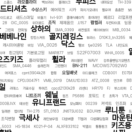
투피스
라모플라이
스콜스
백브러쉬
블레이크
내마모성
TH-339
드티셔츠
수상스키
에어워크
시카
피치기모내의
필유어
촘촘한
보
새드스마일
베르디
리얼프
사이드로고
비둘기
hrl-931
클래식베이직
퓨어라인
조직
팝컬러
제제옴므
딤옹
28
OIC_0005
위더로드
JJ157
두칸타이포
상하의
r
그린피
쟌피엘
SMA_0399
세컨셀프
베이비보이
MIB_0034
베베나인
골지레깅스
캉캉스커트
뷰라스
D10K3_tn3265
헤
닥스
캐시미어혼방
VIA_0026
비잉
펠브
tje0295
TLA
나인도트
흰고양이
기본로고원
S22F07003
이어
MAR877
브링
WHA_0005
오즈키즈
휠라
플라워캘리
레이블린
WAVY
강추올밴딩기모팬츠
BN-211
MCOWS7092W0
라인드
SMA_0446
슬레진저
그린팬더
요일배냇
에어포스
cpnt3904k28
팝핑
미디움체크
CDB001
E07B
88
빈티지워싱
CPDJ3047F1
VMB_0019
DMJU1D303
ATZ_0008
언크루
일
러데스
가로수길
투에즈
cpcd2130k28
리넨티
HR170
FJ
뷔스띠에
웨닐
니트조끼
포워드
윈터하프베어
컴즈
P5686
E
초특가
VTA_
유니프랜드
커넥트
인조퍼
000BJVX
테브린
모닝패치
00239
루니툰
일레븐
럽이팅
TH-276
STI_0163
JN6TSU032
BDU자켓
트
극세사
마운
조직변형
레인보우컴
다운버클
11컬러
다운패딩점퍼
키즈용
_5003
HS-1834
KO21-P-04
ALXF833102
빅델리
통통핑크