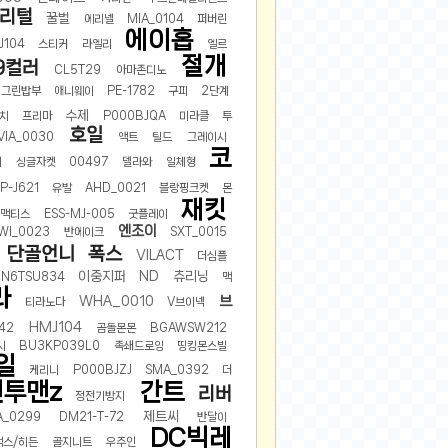
리털
꿀벌
에리넬
MIA_0104
퍼버린
에이홉
J104
스티커
라엘리
엘르
절개
9컬러
CL5T29
아마존디노
그린밥부
애니웨이
PE-1782
구피
2단계
수제
치
프리마
P000BJQA
미라클
투
호일
VIA_0030
액트
틸드
그레이시
코
디
싱글자켓
00497
델라와
일체형
LP-J621
유발
AHD_0021
블랑핑크켓
몬
재킷
맥티스
ESS-MJ-005
굿플레이
엔조이
WI_0023
반에이크
SXT_0015
단골언니
폭스
VILACT
더심플
이중지퍼
ND
츄리닝
JN6TSU834
맥
라
브
WHA_0010
티라노다
V브이넥
HMJ104
42
곰돌몬몬
BGAWSW212
시
BU3KP039L0
족쇄드로잉
띵킹몬스빌
일
케리니
P000BJZJ
SMA_0392
더
투맨z
간트
리버
정전기방지
제트씨
A_0299
DM21-T-72
반달이
DC빅레
랙스/히든
골지니트
우주인