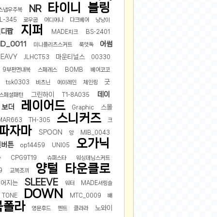
타이니
블링
NR
스냅우주복
L-345
로우굽
어디에나
다크베어
냥냥이
지퍼
캔디팝
MADE치크
BS-2401
D_0011
어썸
미니플리츠스커트
룩앳독
EAVY
마운티널스
JLHCT53
00330
9부편면내복
스페레스
BOMB
베어코코
굿
tsk0303
비츠닌
에이레인
체인링
데이
그린하이
스페셜패턴
T1-8A035
레이어드
보더
스몰
Graphic
스니커즈
MAR663
TH-305
크
파자마
SPOON
양
MIB_0043
오가닉
원버튼
op14459
UNI05
톰
CPG9T19
슈퍼스타
워싱데님스커트
양털
타운클로
9
교복조끼
SLEEVE
싶어지는
워터
MADE셔링슬
DOWN
TONE
MTC_0009
배
목폴라
노와이
영문후드
멘트
클라라