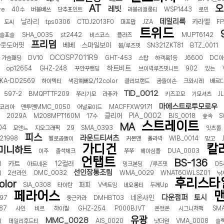
AT
오
레빗
re
40수
버블배쓰
단추포인트
러블리걸롱티
WSP1443
로민
데일리룩
날라리
카라멜
도씨
tps0306
CTDJ2013F0
퍼프팝
JZA
FP
트위드
슬포슬
SHA_0035
st2442
비스코스
플라즈
MUPT6142
프리덤
아웃도어핏
베베
스마일보이
봄/루즈핏
SN321ZKT81
BTZ_0011
OCOSP7011R9
가슴패딩
DV10
GHT-453
스탑
하객룩1등
J6600
DC아
하트비트
op12654
GHZ-248
꾸안꾸밴딩
브이넥루즈핏니트
902
있는
KA-DO2569
하이텍티
색감예뻐요/12color
클리브랜드
곰돌이손
크와시레
배르
TID_0012
597-2
BMQPTTF209
쭈리기모
라퓨카
키즈꼬모
기모셔츠
J
마에스트로투모로우
코리아
맨투맨MMC_0050
어널로이드
MACFFXW9171
클리어
PIA_0002
2029A
M208MPT160M
17수
BIS_0018
숲속
S
스트레이트
MA
04
모앤느
지오그래픽
29
SMA_0393
잇츠올
피스
라운드티셔츠
21998
헬로곰돌이
커몬맨
폴라넥
WIB_0014
망고
가디건
칼
미니하트
이주
출석체크
쭈쭈
헤이심플
DUA_0003
언탭트
BS-136
카트
12컬러
1
아트네온
밍크본딩
/루즈핏
O5
선인장통조림
이
2선라인
OMC_0032
WMA_0029
WNAT6OWLSZ01
낚
후리스타
olor
퍼피
SIA_0308
타이탄
V넥트임
네오롱티
두께Up
페라어스
맨
다운점퍼
토시
네온사인
197
둥근카라
DMHBT03
87
샤인
비르
하이퀄
GHZ-254
P000BJVT
온앤온
시그니처팩
SM
유광
MMC_0028
이
데일리후드티
AIS_0020
낫더원
VMA_0008
슬