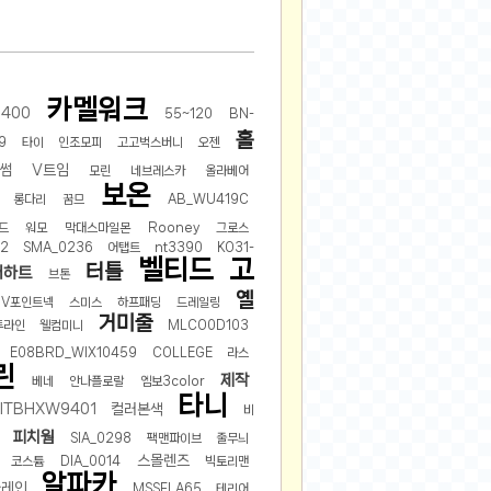
2025-08-28
2025-08-20
2025-07-04
카멜워크
400
2025-06-27
55~120
BN-
홀
2025-05-17
9
타이
인조모피
고고벅스버니
오젠
썸
V트임
2025-05-17
모린
네브레스카
올라베어
보온
2025-05-16
롱다리
꿈므
AB_WU419C
2025-05-07
드
워모
막대스마일몬
Rooney
그로스
2
SMA_0236
어탭트
nt3390
KO31-
2025-04-09
벨티드
고
터틀
어하트
브톤
2025-04-09
옐
V포인트넥
스미스
하프패딩
드레일링
2025-04-02
거미줄
투라인
웰컴미니
MLCO0D103
2025-03-27
E08BRD_WIX10459
COLLEGE
라스
2025-03-06
린
제작
베네
안나플로랄
엠보3color
2025-02-11
타니
ITBHXW9401
컬러본색
비
2025-02-10
피치웜
SIA_0298
팩맨파이브
줄무늬
2025-01-23
스몰렌즈
코스튬
DIA_0014
빅토리맨
알파카
2024-12-03
슐레인
MSSFLA65
테리어