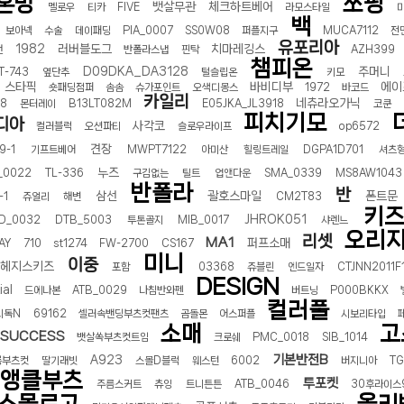
혼방
쏘핑
뱃살무관
체크하트베어
멜로우
티카
FIVE
라모스타일
백
보아넥
수술
데이패딩
PIA_0007
SS0W08
퍼플지구
MUCA7112
전
유포리아
1982
러버블도그
치마레깅스
건
반폴라스냅
핀탁
AZH399
챔피온
D09DKA_DA3128
주머니
T-743
옆단추
털슬립온
키모
스타픽
바비디부
에이
숏패딩점퍼
솜솜
슈가포인트
오색디몽스
1972
바코드
카일리
네츄라오가닉
08
몬터레이
B13LT082M
E05JKA_JL3918
코쿤
피치기모
디아
사각코
컬러블럭
오션파티
슬로우라이프
op6572
견장
9-1
기프트베어
MWPT7122
아미산
힐링트레일
DGPA1D701
셔츠
누즈
_0022
TL-336
구김없는
틸트
업앤다운
SMA_0339
MS8AW1043
반폴라
반
삼선
괄호스마일
폰트문
-1
쥬얼리
해변
CM2T83
키
JHROK051
D_0032
DTB_5003
투톤골지
MIB_0017
샤렌느
오리
리셋
MA1
퍼프소매
AY
710
st1274
FW-2700
CS167
미니
이중
헤지스키즈
포함
03368
쥬블린
엔드일자
CTJNN2011F
DESIGN
ial
드에나본
ATB_0029
나침반와펜
버트닝
P000BKKX
컬러풀
티독N
69162
셀러속밴딩부츠컷팬츠
곰돌몬
어스퍼플
시보리타입
소매
고
SUCCESS
뱃살쏙부츠컷트임
크로쉐
PMC_0018
SIB_1014
기본반전B
A923
롱부츠컷
딸기래빗
스몰D블럭
웨스턴
6002
버지니아
TG
앵클부츠
투포켓
주름스커트
츄잉
트니튼튼
ATB_0046
30후라이스