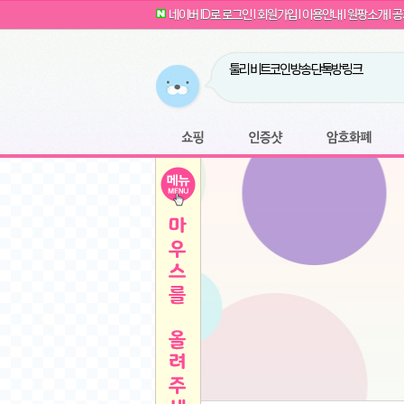
G전자 2024 그램17 17ZD90SU-GX56K 
귀여운 토끼 팡이 이모티콘 출시 안내
네이버 ID로 로그인
l
회원가입
l
이용안내
l
원팡소개
l
공
카누 캡슐커피 돌체구스토 호환 캡슐 6종 48
툴리 비트코인 방송 단톡방 링크
농협안심한우 암소 1등급 이상 등심 1kg
- 원팡
당도선별과 고당도 제주 레드향 1.5kg 소과 외
원팡 쇼핑몰을 오픈하였습니다.
버거킹 불고기와퍼+콜라R+너겟킹4조각
- 원
원팡사이트는 웹 마이닝을 진행하지 않습
디센느 태블릿 거치대 침대 스텐드
- 원팡
전자여자 친구 기능을 도입하였습니다.
*1
마타스튜디오 T1 태블릿 침대 거치대 스텐드
-
쇼핑
인증샷
암호화폐
Sobergo 스마트 윈도우 로봇 청소기 3세대 
툴리 도네이션 전자여친 + 후원하기
*2
잠실 롯데월드 어드벤처 자유 이용권
- 원팡
모바일 페이지를 오픈하였습니다.
아메리칸스탠다드 아쿠아2 비데 IPX7 방수 
방수 비데 FULL스텐노즐 IPX5 방수형 전자
스티커 기능을 새롭게 오픈 하였습니다.
*1
단
QCY Crossky C50 오픈 이어 블루투스 이
여러분의 프라이버시를 지켜드립니다! 익
축
MUCAI 휴대용 14인치 포터블 디스플레이
- 
픈
원팡 오픈 기념! 문화상품권 증정 이벤트
HISENSE 4K UHD QLED 85인치 85Q6
키
LG전자 울트라PC 15U50T-GR3CK
- 원팡
/
짜파게티 10봉
- 원팡
돌체구스토 커피머신 지니오S +머그325ml+
빠
김해 롯데 워터파크 하이3 종일권
- 원팡