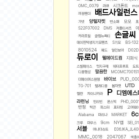
비트소닉(Bitsonic)
시크폰트
OMC_0079
라큐
mo
배드사일런스
까꿍팬더
후오비(Huobi)
양털자켓
모모
가넷
반소매
포
지렁이 게임
S22F07002
DMS
커플티셔츠
고팍스(GoPax)
손글씨
카라프릴
글램뉴욕티
데이핀턱생지기모팬츠
S기모
BS-132
커뮤니티
8010524
헤드
엘인보아
D02D
자유 게시판
듀로이
웰메이드컴
지퍼식
가상 화폐
스빌페이스
엣지구제
워터프루프
도트
깔끔한
스폐셜 게시판
디몽행성
MCOMC7001S1
바이브
PUD_00
더페이머스원형
심리 테스트
UTD
TG-701
텔레디몽
봄자켓
집 꾸미기
P
디엠에스
켈란
차이나카라
지식 노하우
라런닝
엔리빈
몬스빅
PHD_000
반려 동물
반청
턱끈
피스터
포터링
고어웨
6c
애니메이션
Alabama
마리나
MARKET
9cm
NY캡
크루
마우스
SEI_0
자취 게시판
서블
어나더슈트
E06JKA_JL40
리그오브레전드
MMC_0018
2047067
색종