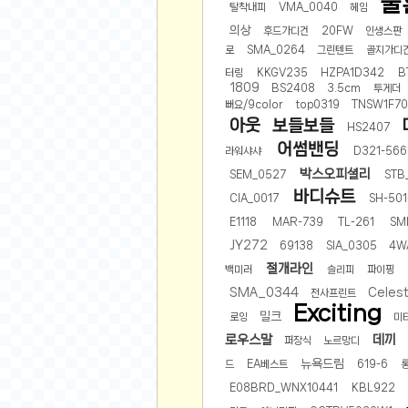
울
스쿠버 다이빙
탈착내피
VMA_0040
헤임
윈드서핑&서핑
의상
후드가디건
20FW
인생스판
로
SMA_0264
그린텐트
골지가디
연예인
터링
KKGV235
HZPA1D342
B
1809
BS2408
3.5cm
투게더
가수
뻐요/9color
top0319
TNSW1F7
배우
아웃
보들보들
HS2407
드라마
어썸밴딩
라워샤샤
D321-566
영화
박스오피셜리
SEM_0527
STB
바디슈트
해외 가수
CIA_0017
SH-501
해외 배우
E1118
MAR-739
TL-261
SM
JY272
69138
SIA_0305
4W
미용
절개라인
백미러
슬리피
파이핑
뷰티
SMA_0344
Celest
전사프린트
Exciting
화장품
밀크
로잉
미
패션
로우스말
데끼
퍼장식
노르망디
뉴욕드림
네일아트
드
EA베스트
619-6
E08BRD_WNX10441
KBL922
다이어트