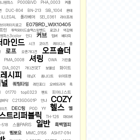
미니원피스
P000BIVD
PHA_0003
켜플
면
DUC-804
BN-213
SIB_1004
몬테
폴라베어
ILLEGAL
SEI_0361
라이프레
E07BRD_WIX10405
브이에이치로고
프런
투턱와이드슬랙스뒷밴드
로코나
색감예
커브
원피스3color
인디
엠버
베타피
더마인드
시크
코이즈
레이디스
플
오프숄더
로프
형
오픈가디건
셔링
PMA_0008
OWA
기린줄
화이트
DIA_0021
가디건SET
보물섬
즈레시피
데님X
옴니디트
위아프랜
지널
쿼팅타임
레인포디
오버트러커
흑
피어니스트
1
01770
top0323
헨트
COZY
발바닥
C213GDG01P
안나
헬스
DEC링
옐
페이즈
POD
YY
스트리퍼블릭
TH-126
마미버
일반
흑백엘피
스몰PARIS
-518
삠뽀요
9부
MMC_0156
ASH17-01H