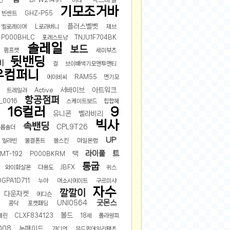
BPW21491
이테
기모조거바
빈센트
GHZ-P55
플러스벨벳
옐로레이어
L로라버니
제브
P000BHLC
포레스트냥
TNJU1F704BK
솔레일
보드
펌프캣
세미부츠
뒷밴딩
비
걸
브이배색기모맨투맨티
우컴퍼니
에이비씨
RAM55
면기모
서바이브
아트워크
트레일러
Active
항공점퍼
_0016
스케이트보드
힙합헤
16컬러
9
유니콘
벨라비리
빅사
속밴딩
CPL9T26
드롭숄더
UP
엘라빈
물결폰트
몰스킨
마일몬램
라이풀
트
택
MT-192
P000BKRM
통굽
와이화살몬
다용도
JBFX
퀴스
DGPA1D711
누아
어소시에이트
구르미샤
자수
깔깔이
다운자켓
에디슨
굿몬스
UNI0564
콩닥
포켓패딩
볼드
체린
CLXF834123
18세
폴라원피
008
논페이드
가디언
무드퀸데일리팬츠