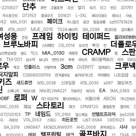
곰후드슈트
단추
발이
-2210627
루반
꼬물포켓
조선
워크
더그
엔므
JD1761
자수포인트
DT3153
클로우즈
D0W21
L~3XL
레이지데이
레이너
사슴
페이크
042
MIA_0131
홀리데이
주니걸즈
로간
힐끔공룡
cpt10793k29
6
MUE_0015
ATB_0007
T024-베이직
SIA_0299
파크타운
갈리폴리
여성용
프레임
하이킹
테이퍼드
올리비아바
건담
브루노바피
더플로
복싱
스타패턴
CIS_0014
오리건
잔
CRAMP
스판
MIA_0130
믹스
일리뱃살보정
원드
캐롯핏
팜
TM-001
에이블팩토리
추
금수저
보니타
반반나무
투투
라이츠
아카
SWQ
로우
크루넥
3cm
인플리스
OVERFIT
체코
이탤릭체
말레로드
딕지알피
니트집업
COBN6500FR9
한겨울에도
숄카라가디건
격자패턴
키즈
새드휴먼
스마일몽
패딩부츠
WID_0038
ATB_0030
a087
린
EA
소매니트
에이디몬
NNUELVWA221
가로4단
세이미
SMA_0369
G
로퍼
W
08F
어플리케
ABON
N1-9Q019
롱치마레깅스
가디건세트
스타토리
패널
OMC_0035
파크
CPM9T20
플랩포켓
팝아트
네임드
TP
언탭트프러덕
DG72120103
STI_0160
업스케일
tje0298
히든포켓
GG
라온브
VTA_0053
스피드
니트T-6584
LWD1023
8부
샤샤
SIA_0319
UNI0847
MOBDLWW9311
AHD_0006
쫀득레깅스
링
골프바지
백프린팅
레저
테크
DHA_0
4
8050063
17