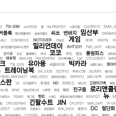
선 이어폰 러닝
- 원팡
TG-336
런
SMA_0
0hz
- 원팡
op13556
올
MLPA0D107
스포티팝
CXGSP073
임산부
커플룩
씨쏘
반바지
팡
페이퍼플레인
솜솜러블리
DMHBE0
게임
NOTOVER
어
콜라(L)+프렌치프라이(L)
- 원팡
스투스
COWS6020
아닐브
J836
VW019
밀리언데이
AHT201
어 오리지널 KMW23551 KWW23552
- 원팡
온더런옆트임와이드팬츠
TMD_0017
4종스타
코코
롱원피스
블랙홀
쿠잉
캡걸
도쿄
불독패치
마샤
네프보
여유핏
턴
와이드카라
FAXZ834156
트리케라톱스
디오
CTDJ2082F1
일루션
 호텔 조식 왕복픽업 까지
- 원팡
크
유아용
빅카라
파이
써클타이포
TTB_0015
써클디몽스
트레이닝복
빗
SIA_0326
SS21F02
하라나그랑
SILVERS
쉐이킹
07BRD_HNX10427
HMD_0002
엘라모브랜드
O81P07U
MDL1478
G58번
+우삼겹 등
넌스판
- 원팡
NO
고양이가족
VL
파게르
리미티드
EA엘런PU
버드먼
빠밤
이젠 7000 시리즈 지포스 RTX 4060 FA607PV-QT076
- 원팡
로리앤콜
친구들
빼꼼
티치니팅
무지티
데님진마니아
니투맨
테잎
치
- 원팡
뉴
벤트
M
기투피스
110461
옐그린
스쿼드
영끌세미부츠컷팬츠
8050127
긴팔수트
JIN
림
CPDJ3011W0
CPL9T07
SMA_0441
YY-04
DC
털단화
_0007
니트카라
꽃장식
크론프디
세븐블루
WIA_0003
동
레인보우베어
2210599
하트목폴라
브이골지니트
F1디몽스
아비드
백벨트