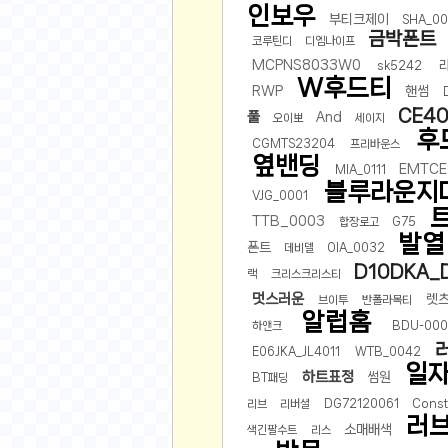
오버워치
인보우
부티크제이
SHA_0
재테크
금박폰트
코루틴디
디엠나이프
요청 게시판
MCPNS8033W0
sk5242
W후드티
공지사항
RWP
핸썸
CE40
풀
And
주식
오이뽀
세이지
후
CGMTS23204
프리바운스
스티커 환전소
옆밴딩
EMTCE
MIA_0111
등업 안내
블루라운지
VJG_0001
원팡 홍보 이벤트
TTB_0003
합장로고
G75
음악
발열
폰트
데비델
OIA_0032
익명
D10DKA_
랙
크리스크리스티
멋스러운
렛
브이투
반폴라목티
익명 게시판
알럽홈
하앤크
BDU-000
고민 게시판
E06JKA_JL4011
WTB_0042
결정 장애
일
하트표정
썸원
BT패딩
정치 토론
리브
리버셜
DG72120061
Const
일기장
러
소매배색
색긴팔수트
리스
연애 게시판