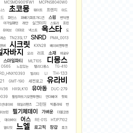
MCSMD9001FW1
MCPNS8040W0
초코몽
프렌치
니스
웨이트
미드
스윙
렌드
파인스
꽈배기퍼프가디건
변덕맨
실크터치
아가일패턴
레안
스토리
프린
옥스타
뮤에브
더마르
넥스트
도
SNRD
레슨
TN23SL17
PMA_0013
시크릿
덴버
KXN28
베이비맨투맨
일자바지
소재
러프
오리
애로우
디몽스
스마일파티
MLT105
O565
느낌있는
텔리디몽스
TG-410
TH-133
RD_HNX10393
빌리티
LI
유라비
21
세컨로고
GMT-190
유아동
DV36
HX9LK10
DUC-279
0039
필링하트기모맨투맨티
언더베어
핫찌
그린원
오션네이비
데일리팬츠
빅플라워
반
필기체데이
가벼운
위브린
더블코튼
틴
어스
데이바이
RE-01S
HTJP7102
느엘
로고픽
장갑
얼티밋
호크