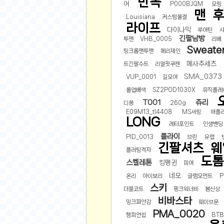
반목
어
P000BJQM
모링
맨
후
유머
Louisiana
커스텀물결
라이프
다이나믹
루어틴
베스트 유머
긴팔남방
투맨
VHB_0005
리베
유머 게시판
Sweate
팅크롭맨투맨
메리제인
메사추세츠
트긴팔수트
리얼핏쿠젠
스포츠
SMA_0373
VUP_0001
길모어
축구
롤업배색
SZ2POD1030X
뮤직플레
야구
T001
쥬리
디몽
260g
E09M13_tl4408
MS셔링
애플
농구
LONG
레터포인트
인생밴딩
골프
플라이
PID_0013
브린
유럽
낚시
긴팔셔츠
웨
플러팅격자
자전거
도톰
스켈레톤
킹펭귄
피어
당구
네모
온리
아이보리
글램모먼트
P
볼링
스키
더블코트
핑크워너비
봄신상
수영
비바스타
밍크퍼안감
웨이브문
스키&보드
PMA_0020
챔피언쉽
BTB