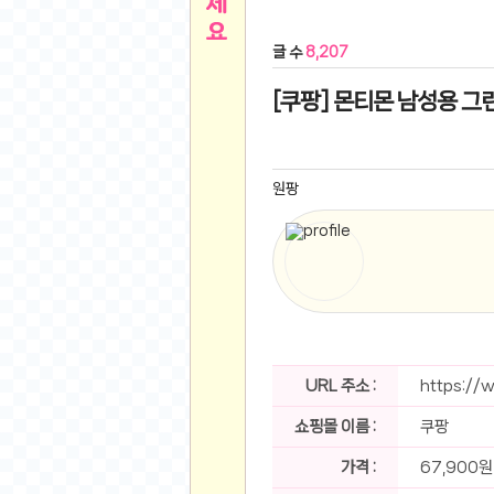
른
용인 캐리비안베이 워터파크 이용권
- 원팡
글 수
8,207
아디제로 보스턴 12 JQ2552 러닝화
- 원팡
메
QCY C30S 방수 오픈이어 블루투스 6.0 무
[쿠팡] 몬티몬 남성용 그린
뉴
LG전자 Full HD PC 모니터 24MS500 10
(버거킹) 와퍼+코카콜라(R)+21치즈스틱
- 원
1
버거킹 불고기와퍼주니어+콰치와퍼주니어+코카
원팡
알뜰 쇼핑
K2 씬에어 오리지널 25SS 역시즌 남여 씬에
스테비아 방울 토마토 2kg
- 원팡
2
발리 자유여행 꾸따 솔리아 르기안 5일 or 6일
해외쇼핑
인도모크샤 인센스스틱 400스틱
- 원팡
한우 우삼겹 1 kg
- 원팡
3
산더미 소고기 등심세트 1kg 토시+부채+갈비
맛집 인증샷
에이수스 2024 TUF 게이밍 A16 라이젠9 라
URL 주소 :
https://
B
필터 없는 트레비 방수비데 UB-1000 자가설
쇼핑몰 이름 :
쿠팡
베스트 유머
SD 카드 EMMC 연결 pcb 선
- 원팡
암바사 제로 345ml, 24개
- 원팡
가격 :
67,900원
N
빨간 사과 5kg (24-26과내외)
- 원팡