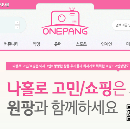
WIN11 16GB램
- 원팡
지사항
개입 골라담기
- 원팡
 로얄과
- 원팡
팡
니다.
*1
 원팡
커뮤니티
익명
유머
스포츠
연예인
미용
6.2cm 울트라 슬림/5600PA 흡입/인터랙티브/한국어 어댑터 및 사용 설명서
- 원팡
필터없는 직수형 건조기능 있음
- 원팡
식비데 코나에코홈 CONA-3000
- 원팡
어폰
- 원팡
명기능 오
원팡
N
- 원팡
쿠션담요+텀블러400ml
- 원팡