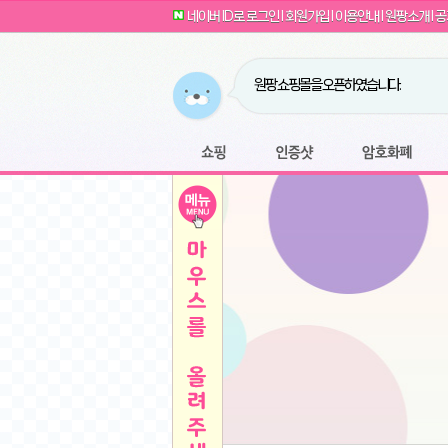
G전자 2024 그램17 17ZD90SU-GX56K 
귀여운 토끼 팡이 이모티콘 출시 안내
네이버 ID로 로그인
l
회원가입
l
이용안내
l
원팡소개
l
공
카누 캡슐커피 돌체구스토 호환 캡슐 6종 48
툴리 비트코인 방송 단톡방 링크
농협안심한우 암소 1등급 이상 등심 1kg
- 원팡
당도선별과 고당도 제주 레드향 1.5kg 소과 외
원팡 쇼핑몰을 오픈하였습니다.
버거킹 불고기와퍼+콜라R+너겟킹4조각
- 원
원팡사이트는 웹 마이닝을 진행하지 않습
디센느 태블릿 거치대 침대 스텐드
- 원팡
전자여자 친구 기능을 도입하였습니다.
*1
마타스튜디오 T1 태블릿 침대 거치대 스텐드
-
쇼핑
인증샷
암호화폐
Sobergo 스마트 윈도우 로봇 청소기 3세대 
툴리 도네이션 전자여친 + 후원하기
*2
잠실 롯데월드 어드벤처 자유 이용권
- 원팡
모바일 페이지를 오픈하였습니다.
아메리칸스탠다드 아쿠아2 비데 IPX7 방수 
방수 비데 FULL스텐노즐 IPX5 방수형 전자
스티커 기능을 새롭게 오픈 하였습니다.
*1
단
QCY Crossky C50 오픈 이어 블루투스 이
여러분의 프라이버시를 지켜드립니다! 익
축
MUCAI 휴대용 14인치 포터블 디스플레이
- 
픈
원팡 오픈 기념! 문화상품권 증정 이벤트
HISENSE 4K UHD QLED 85인치 85Q6
키
LG전자 울트라PC 15U50T-GR3CK
- 원팡
/
짜파게티 10봉
- 원팡
돌체구스토 커피머신 지니오S +머그325ml+
빠
김해 롯데 워터파크 하이3 종일권
- 원팡