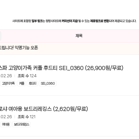
제목
립니다! 익명기능 오픈
[쿠팡] 네스파 고양이가족 커플 후드티 SEI_0360 (26,900원/무료)
.02.26
조회 수
124
고양이가족
커플
후드티
SEI_0360
[쿠팡] 로로샤 여아용 보드리레깅스 (2,620원/무료)
.02.26
조회 수
121
여아용
보드리레깅스