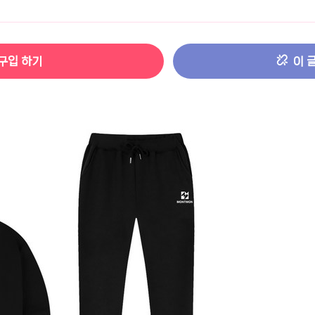
터 ADS-IPS FHD
- 원팡
구입 하기
이 
HS 미니PC 컴퓨터 베어본
- 원팡
[ 1 ]
개씩 30개
- 원팡
노브 104키 풀배열
- 원팡