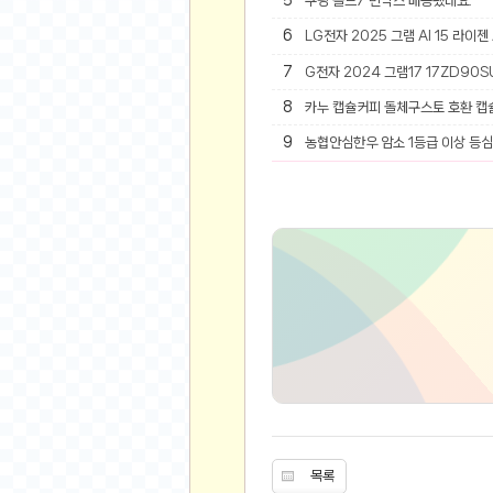
5
쿠팡 폴드7 빈박스 배송됐네요.
6
LG전자 2025 그램 AI 15 라이젠
유머
7
G전자 2024 그램17 17ZD90SU
베스트 유머
유머 게시판
8
카누 캡슐커피 돌체구스토 호환 캡
9
농협안심한우 암소 1등급 이상 등심 
스포츠
축구
야구
농구
골프
낚시
자전거
당구
볼링
수영
스키&보드
목록