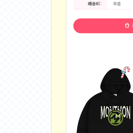
공지사항
배송비 :
무료
알리 15.6 인치 터치 스크린 휴대용 포터블 모니
하이트 제로 0.00, 350ml, 24캔
- 원팡
R
경조사용 검정색 사계절 스판 정장 수트
- 원팡
랜덤 글 보기
원할머니 명품 육개장 600g 10팩
- 원팡
BEELINK 비링크 EQR6 ADM R7-7735
수박바 제로 스크류바 제로 죠스바 제로 각 10
AJAZZ AK35I V3 무선 기계식 키보드 멀티 
쇼핑
부르르 제로콜라, 190ml, 30개
- 원팡
삼성전자 삼성 갤럭시 핏3 Fit3
- 원팡
알뜰 쇼핑
해외쇼핑
패션 의류
특가 휴대폰
오프라인 특가
인증샷
맛집 인증샷