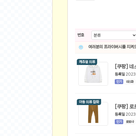
스쿠버 다이빙
윈드서핑&서핑
연예인
가수
번호
배우
여러분의 프라이버시를 지켜드
드라마
영화
캐쥬얼 의류
해외 가수
해외 배우
등록일
2023
인기
네스파
미용
뷰티
아동 의류 잡화
화장품
패션
등록일
2023
네일아트
인기
로로샤
다이어트