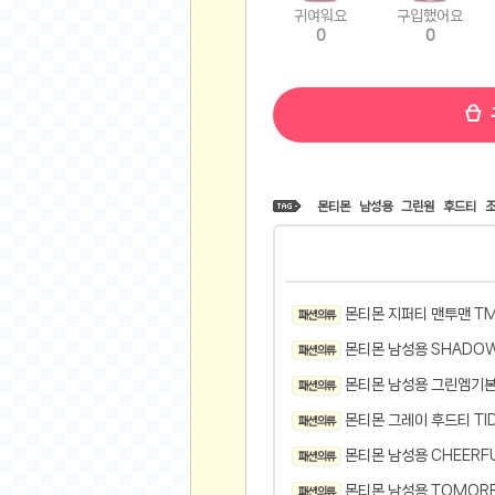
귀여워요
구입했어요
비트소닉(Bitsonic)
0
0
후오비(Huobi)
지렁이 게임
고팍스(GoPax)
커뮤니티
자유 게시판
몬티몬
남성용
그린원
후드티
가상 화폐
스폐셜 게시판
심리 테스트
몬티몬 지퍼티 맨투맨 TM
패션 의류
집 꾸미기
지식 노하우
몬티몬 남성용 SHADO
패션 의류
반려 동물
몬티몬 남성용 그린엠기본 
패션 의류
애니메이션
몬티몬 그레이 후드티 TI
패션 의류
자취 게시판
몬티몬 남성용 CHEERF
패션 의류
리그오브레전드
몬티몬 남성용 TOMOR
패션 의류