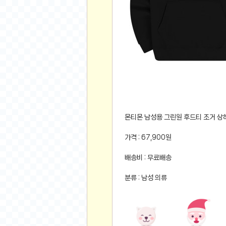
먹거리 인증샷
쇼핑 인증샷
그림 인증샷
뽑기 인증샷
여행 인증샷
디지털 기기 인증샷
소프트웨어 인증샷
공연 인증샷
요리 인증샷
몬티몬 남성용 그린원 후드티 조거 상하
신차 인증샷
가격 : 67,900원
암호화폐
배송비 : 무료배송
암호화폐
분류 : 남성 의류
코인원(Coinone)
바이낸스(Binance)
바이비트(Bybit)
비트멕스(BitMex)