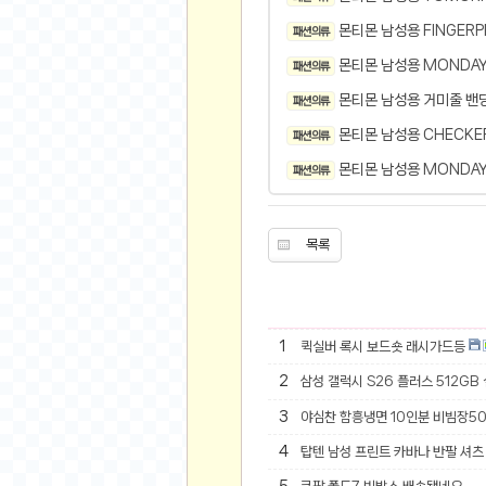
오버워치
몬티몬 남성용 FINGERP
패션 의류
재테크
몬티몬 남성용 MONDAY
패션 의류
요청 게시판
공지사항
몬티몬 남성용 거미줄 밴딩
패션 의류
주식
몬티몬 남성용 CHECKE
패션 의류
스티커 환전소
몬티몬 남성용 MONDAY
패션 의류
등업 안내
원팡 홍보 이벤트
목록
음악
익명
익명 게시판
1
퀵실버 록시 보드숏 래시가드등
고민 게시판
2
삼성 갤럭시 S26 플러스 512GB
결정 장애
3
야심찬 함흥냉면 10인분 비빔장5
정치 토론
일기장
4
탑텐 남성 프린트 카바나 반팔 셔츠 
연애 게시판