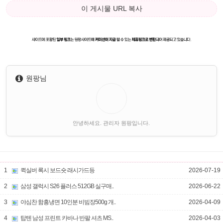
이 게시물 URL 복사
원팡님
안녕하세요. 관리자 원팡입니다.
1
퀵실버 록시 보드숏 래시가드등
2026-07-19
2
삼성 갤럭시 S26 플러스 512GB 실구매..
2026-06-22
3
야심찬 함흥냉면 10인분 비빔장500g 개..
2026-04-09
4
탑텐 남성 프린트 카바나 반팔 셔츠 MS..
2026-04-03