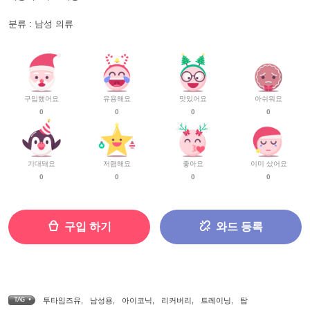
분류 : 남성 의류
구입했어요
유용해요
맛있어요
아쉬워요
0
0
0
0
기대돼요
저렴해요
좋아요
이미 샀어요
0
0
0
0
구입 하기
와드 등록
TAG •
투타임즈유
,
남성용
,
아이코닉
,
리커버리
,
트레이닝
,
탑