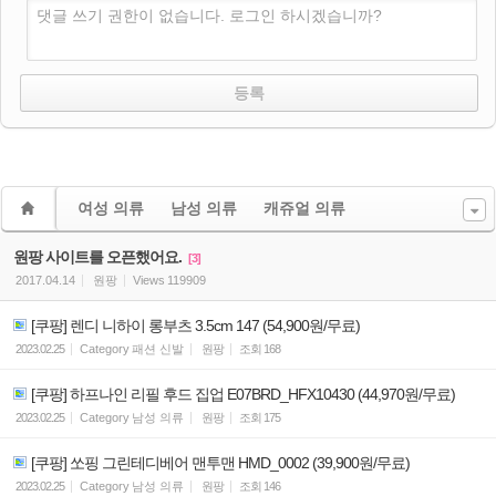
댓글 쓰기 권한이 없습니다. 로그인 하시겠습니까?
여성 의류
남성 의류
캐쥬얼 의류
원팡 사이트를 오픈했어요.
[3]
2017.04.14
원팡
Views
119909
[쿠팡] 렌디 니하이 롱부츠 3.5cm 147 (54,900원/무료)
2023.02.25
Category
패션 신발
원팡
조회
168
[쿠팡] 하프나인 리필 후드 집업 E07BRD_HFX10430 (44,970원/무료)
2023.02.25
Category
남성 의류
원팡
조회
175
[쿠팡] 쏘핑 그린테디베어 맨투맨 HMD_0002 (39,900원/무료)
2023.02.25
Category
남성 의류
원팡
조회
146