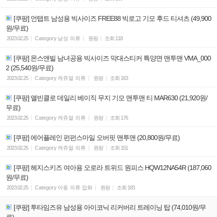
[쿠팡] 언탭트 남성용 빅사이즈 FREE88 빅로고 기모 후드 티셔츠 (49,900
원/무료)
2023.02.25
Category
남성 의류
원팡
조회
118
[쿠팡] 몬스앤빌 남녀공용 빅사이즈 막대스티커 특양면 맨투맨 VMA_000
2 (25,540원/무료)
2023.02.25
Category
캐쥬얼 의류
원팡
조회
163
[쿠팡] 앨빈클로 데일리 베이직 무지 기모 맨투맨 티 MAR630 (21,920원/
무료)
2023.02.25
Category
캐쥬얼 의류
원팡
조회
176
[쿠팡] 에어플레인 펀펀스마일 오버핏 맨투맨 (20,800원/무료)
2023.02.25
Category
캐쥬얼 의류
원팡
조회
151
[쿠팡] 헤지스키즈 여아용 오로라 트위드 원피스 HQW12NA54R (187,060
원/무료)
2023.02.25
Category
아동 의류 잡화
원팡
조회
183
[쿠팡] 투타임즈유 남성용 아이코닉 리커버리 트레이닝 탑 (74,010원/무
료)