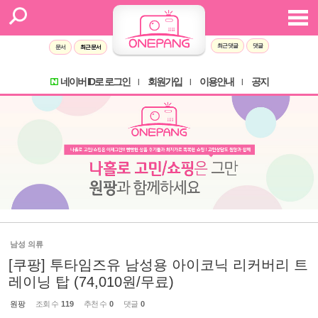
최근 댓글
댓글
문서
최근 문서
네이버 ID로 로그인
회원가입
이용안내
공지
l
l
l
남성 의류
[쿠팡] 투타임즈유 남성용 아이코닉 리커버리 트
레이닝 탑 (74,010원/무료)
원팡
조회 수
119
추천 수
0
댓글
0