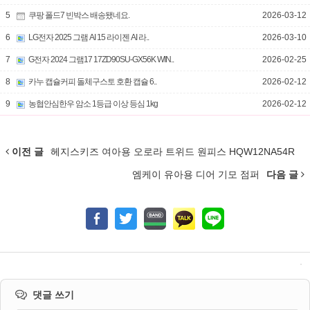
5
쿠팡 폴드7 빈박스 배송됐네요.
2026-03-12
6
LG전자 2025 그램 AI 15 라이젠 AI 라..
2026-03-10
7
G전자 2024 그램17 17ZD90SU-GX56K WIN..
2026-02-25
8
카누 캡슐커피 돌체구스토 호환 캡슐 6..
2026-02-12
9
농협안심한우 암소 1등급 이상 등심 1kg
2026-02-12
이전 글
헤지스키즈 여아용 오로라 트위드 원피스 HQW12NA54R
엠케이 유아용 디어 기모 점퍼
다음 글
댓글 쓰기