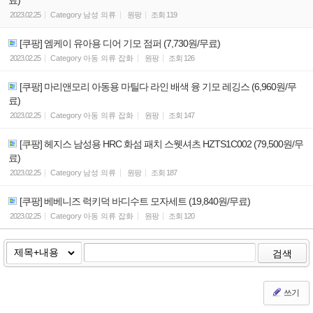
2023.02.25
Category
남성 의류
원팡
조회
119
[쿠팡] 엠케이 유아용 디어 기모 점퍼 (7,730원/무료)
2023.02.25
Category
아동 의류 잡화
원팡
조회
126
[쿠팡] 마리앤모리 아동용 마틸다 라인 배색 융 기모 레깅스 (6,960원/무
료)
2023.02.25
Category
아동 의류 잡화
원팡
조회
147
[쿠팡] 헤지스 남성용 HRC 화섬 패치 스웻셔츠 HZTS1C002 (79,500원/무
료)
2023.02.25
Category
남성 의류
원팡
조회
187
[쿠팡] 베베니즈 럭키덕 바디수트 모자세트 (19,840원/무료)
2023.02.25
Category
아동 의류 잡화
원팡
조회
120
검색
쓰기