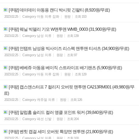
[쿠팡] 데이데이 아동용 캔디 박시핏 긴팔티 (8,920원/무료)
2023.02.25
Category
아동 의류 잡화
원팡
조회
153
[쿠팡] 웨닐 빅델리 기모 W맨투맨 WMB_0003 (31,900원/무료)
2023.02.25
Category
남성 의류
원팡
조회
139
[쿠팡] 언탭트 남성용 빅사이즈 리스펙 맨투맨 티셔츠 (34,900원/무료)
2023.02.25
Category
남성 의류
원팡
조회
97
[쿠팡] 베베쥬 아동용 베이직 스트라이프 배기팬츠 (5,900원/무료)
2023.02.25
Category
아동 의류 잡화
원팡
조회
129
[쿠팡] 캡스앤스터프 7 컬리지 오버핏 맨투맨 CA213RM001 (49,980원/무
료)
2023.02.25
Category
캐쥬얼 의류
원팡
조회
126
[쿠팡] 알럽홈 솔리드 컬러 앵클 포인트 워커 (39,840원/무료)
2023.02.25
Category
패션 신발
원팡
조회
204
[쿠팡] 벤힛 캡걸 세미 오버핏 특양면 맨투맨 (21,800원/무료)
2023.02.25
Category
남성 의류
원팡
조회
100