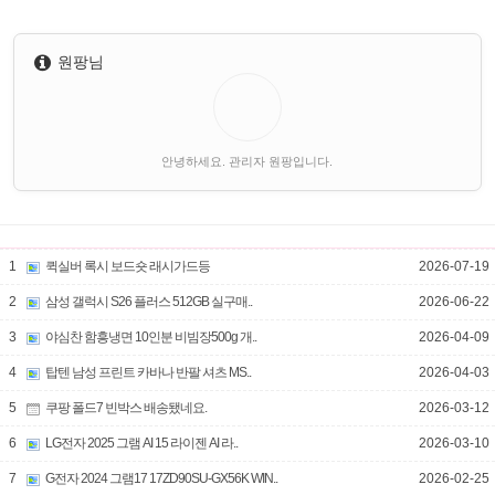
원팡님
안녕하세요. 관리자 원팡입니다.
1
퀵실버 록시 보드숏 래시가드등
2026-07-19
2
삼성 갤럭시 S26 플러스 512GB 실구매..
2026-06-22
3
야심찬 함흥냉면 10인분 비빔장500g 개..
2026-04-09
4
탑텐 남성 프린트 카바나 반팔 셔츠 MS..
2026-04-03
5
쿠팡 폴드7 빈박스 배송됐네요.
2026-03-12
6
LG전자 2025 그램 AI 15 라이젠 AI 라..
2026-03-10
7
G전자 2024 그램17 17ZD90SU-GX56K WIN..
2026-02-25