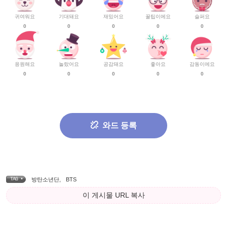
귀여워요
기대돼요
재밌어요
꿀팁이에요
슬퍼요
0
0
0
0
0
응원해요
놀랐어요
공감돼요
좋아요
감동이에요
0
0
0
0
0
와드 등록
TAG •
방탄소년단
,
BTS
이 게시물 URL 복사