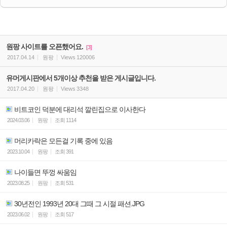
원팡 사이트를 오픈했어요.
[3]
2017.04.14
원팡
Views
120006
유머게시판에서 5개이상 추천을 받은 게시글입니다.
2017.04.20
원팡
Views
3348
비트코인 덕분에 대리석 깔린집으로 이사한다
2024.03.06
원팡
조회
1114
머리카락은 모든걸 기록 중에 있음
2023.10.04
원팡
조회
391
나이들면 뚜껑 싸움임
2023.08.25
원팡
조회
531
30년전인 1993년 20대 그때 그 시절 패션.JPG
2023.06.02
원팡
조회
517