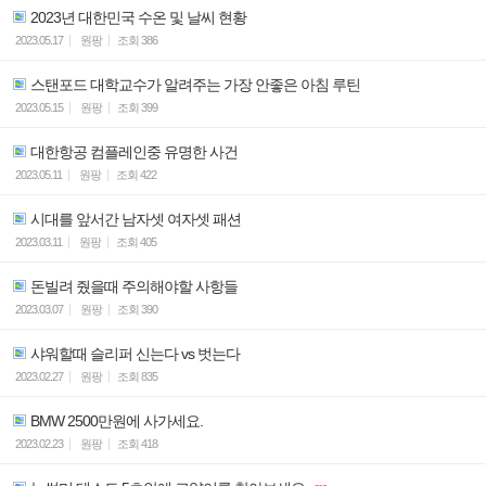
2023년 대한민국 수온 및 날씨 현황
2023.05.17
원팡
조회
386
스탠포드 대학교수가 알려주는 가장 안좋은 아침 루틴
2023.05.15
원팡
조회
399
대한항공 컴플레인중 유명한 사건
2023.05.11
원팡
조회
422
시대를 앞서간 남자셋 여자셋 패션
2023.03.11
원팡
조회
405
돈빌려 줬을때 주의해야할 사항들
2023.03.07
원팡
조회
390
샤워할때 슬리퍼 신는다 vs 벗는다
2023.02.27
원팡
조회
835
BMW 2500만원에 사가세요.
2023.02.23
원팡
조회
418