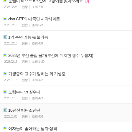
눈썰미 테스트 5초안에 고양이를 찾아보세요.
[1]
2023.02.23
원팡
조회
796
chat GPT의 대국민 지각사과문
2023.02.18
원팡
조회
523
1억 주면 가능 vs 불가능
2023.02.16
원팡
조회
489
2023년 부산 술집 물가(부산에 위치한 경주 누룽지)
2023.02.13
원팡
조회
1420
기생충학 교수가 말하는 회 기생충
2023.01.13
원팡
조회
422
노림수다 vs 실수다
2023.01.13
원팡
조회
473
10년전 방탄소년단
2023.01.05
원팡
조회
404
여자들이 좋아하는 남자 성격