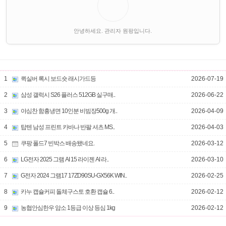
안녕하세요. 관리자 원팡입니다.
1
퀵실버 록시 보드숏 래시가드등
2026-07-19
2
삼성 갤럭시 S26 플러스 512GB 실구매..
2026-06-22
3
야심찬 함흥냉면 10인분 비빔장500g 개..
2026-04-09
4
탑텐 남성 프린트 카바나 반팔 셔츠 MS..
2026-04-03
5
쿠팡 폴드7 빈박스 배송됐네요.
2026-03-12
6
LG전자 2025 그램 AI 15 라이젠 AI 라..
2026-03-10
7
G전자 2024 그램17 17ZD90SU-GX56K WIN..
2026-02-25
8
카누 캡슐커피 돌체구스토 호환 캡슐 6..
2026-02-12
9
농협안심한우 암소 1등급 이상 등심 1kg
2026-02-12