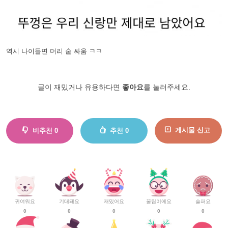
역시 나이들면 머리 숱 싸움 ㅋㅋ
글이 재밌거나 유용하다면
좋아요
를 눌러주세요.
게시물 신고
비추천
0
추천
0
귀여워요
기대돼요
재밌어요
꿀팁이에요
슬퍼요
0
0
0
0
0