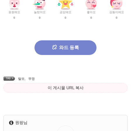
응원해요
놀랐어요
공감돼요
좋아요
감동이에요
0
0
0
0
0
와드 등록
TAG •
탈모
,
뚜껑
이 게시물 URL 복사
원팡님