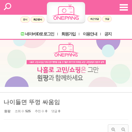
Sketchbook5, 스케치북5
Sketchbook5, 스케치북5
최근 댓글
댓글
문서
최근 문서
네이버 ID로 로그인
회원가입
이용안내
공지
l
l
l
나이들면 뚜껑 싸움임
원팡
조회 수
525
추천 수
0
댓글
0