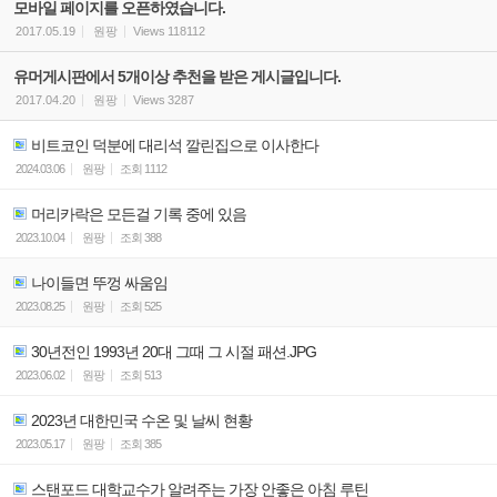
모바일 페이지를 오픈하였습니다.
2017.05.19
원팡
Views
118112
유머게시판에서 5개이상 추천을 받은 게시글입니다.
2017.04.20
원팡
Views
3287
비트코인 덕분에 대리석 깔린집으로 이사한다
2024.03.06
원팡
조회
1112
머리카락은 모든걸 기록 중에 있음
2023.10.04
원팡
조회
388
나이들면 뚜껑 싸움임
2023.08.25
원팡
조회
525
30년전인 1993년 20대 그때 그 시절 패션.JPG
2023.06.02
원팡
조회
513
2023년 대한민국 수온 및 날씨 현황
2023.05.17
원팡
조회
385
스탠포드 대학교수가 알려주는 가장 안좋은 아침 루틴