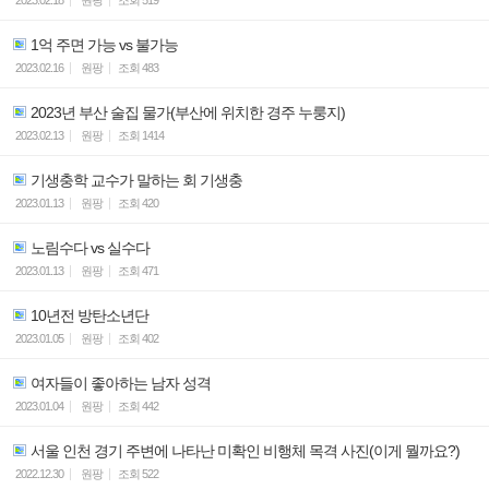
1억 주면 가능 vs 불가능
2023.02.16
원팡
조회
483
2023년 부산 술집 물가(부산에 위치한 경주 누룽지)
2023.02.13
원팡
조회
1414
기생충학 교수가 말하는 회 기생충
2023.01.13
원팡
조회
420
노림수다 vs 실수다
2023.01.13
원팡
조회
471
10년전 방탄소년단
2023.01.05
원팡
조회
402
여자들이 좋아하는 남자 성격
2023.01.04
원팡
조회
442
서울 인천 경기 주변에 나타난 미확인 비행체 목격 사진(이게 뭘까요?)
2022.12.30
원팡
조회
522