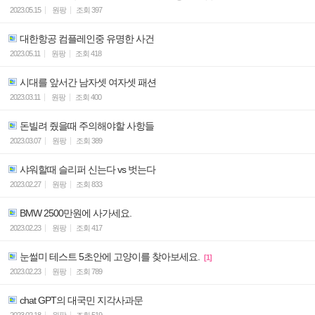
2023.05.15
원팡
조회
397
대한항공 컴플레인중 유명한 사건
2023.05.11
원팡
조회
418
시대를 앞서간 남자셋 여자셋 패션
2023.03.11
원팡
조회
400
돈빌려 줬을때 주의해야할 사항들
2023.03.07
원팡
조회
389
샤워할때 슬리퍼 신는다 vs 벗는다
2023.02.27
원팡
조회
833
BMW 2500만원에 사가세요.
2023.02.23
원팡
조회
417
눈썰미 테스트 5초안에 고양이를 찾아보세요.
[1]
2023.02.23
원팡
조회
789
chat GPT의 대국민 지각사과문
2023.02.18
원팡
조회
519